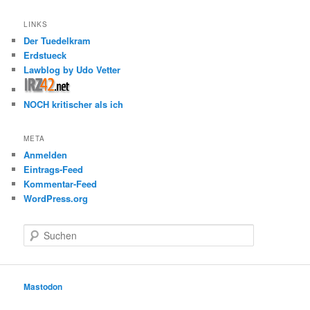
LINKS
Der Tuedelkram
Erdstueck
Lawblog by Udo Vetter
NOCH kritischer als ich
META
Anmelden
Eintrags-Feed
Kommentar-Feed
WordPress.org
S
u
c
h
e
Mastodon
n