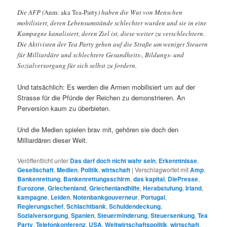
Die AFP (
Anm: aka Tea-Party
) haben die Wut von Menschen
mobilisiert, deren Lebensumstände schlechter wurden und sie in eine
Kampagne kanalisiert, deren Ziel ist, diese weiter zu verschlechtern.
Die Aktivisten der Tea Party gehen auf die Straße um weniger Steuern
für Milliardäre und schlechtere Gesundheits-, Bildungs- und
Sozialversorgung für sich selbst zu fordern.
Und tatsächlich: Es werden die Armen mobilisiert um auf der
Strasse für die Pfünde der Reichen zu demonstrieren. An
Perversion kaum zu überbieten.
Und die Medien spielen brav mit, gehören sie doch den
Milliardären dieser Welt.
Veröffentlicht unter
Das darf doch nicht wahr sein
,
Erkenntnisse
,
Gesellschaft
,
Medien
,
Politik
,
wirtschaft
|
Verschlagwortet mit
Amp
,
Bankenrettung
,
Bankenrettungsschirm
,
das kapital
,
DiePresse
,
Eurozone
,
Griechenland
,
Griechenlandhilfe
,
Herabstufung
,
Irland
,
kampagne
,
Leiden
,
Notenbankgouverneur
,
Portugal
,
Regierungschef
,
Schlachtbank
,
Schuldendeckung
,
Sozialversorgung
,
Spanien
,
Steuerminderung
,
Steuersenkung
,
Tea
Party
,
Telefonkonferenz
,
USA
,
Weltwirtschaftspolitik
,
wirtschaft
,