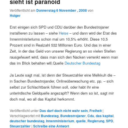
sieht ist paranoid
Veröffentlicht am
Donnerstag 6 November , 2008
von
Holger
Erst einigen sich SPD und CDU darüber den Bundestrojaner
installieren zu lassen – siehe
Heise
– und dann wird der Etat des
Innenministeriums schon mal um 10,5% erhöht. Diese 10,5
Prozent sind in Realzahl 532 Millionen Euro. Und das in einer
Zeit, in der das Geld von unserer Regierung an so vielen Stellen
rausgefeuert wird, dass man sich den Nacken verrenkt wenn man
das im Blick behalten will.Quelle
Deutscher Bundestag
Ja Leute sagt mal, ist denn der Steuerzahler eine Melkkuh die –
in Sachen Bundestrojander, Onlineüberwachung etc. pp. – sich
selbst zur Schlachtbank führen soll, oder habt ihr eine
unterirdische Geldquelle angezapft? Wenn dem so ist, sagt mir
doch mal, wo all das Kapital herkommt.
Veröffentlicht unter
Das darf doch nicht wahr sein
,
Freiheit
|
Verschlagwortet mit
Bundestag
,
Bundestrojaner
,
Cdu
,
das kapital
,
deutscher bundestag
,
Innenministerium
,
quelle
,
Regierung
,
SPD
,
Steuerzahler
|
Schreibe eine Antwort