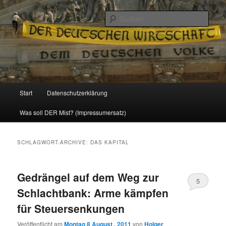
Politik, Wirtschaft, Soziales und Gesellschaft
Such
Reizzentrum
Hauptmenü
Start
Datenschutzerklärung
Zum
Zum
Was soll DER Mist? (Impressumersatz)
Inhalt
sekundären
wechseln
Inhalt
SCHLAGWORT-ARCHIVE:
DAS KAPITAL
wechseln
Gedrängel auf dem Weg zur
5
Schlachtbank: Arme kämpfen
für Steuersenkungen
Veröffentlicht am
Montag 8 August , 2011
von
Holger