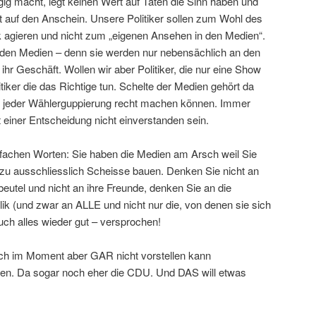
ig macht, legt keinen Wert auf Taten die Sinn haben und
t auf den Anschein. Unsere Politiker sollen zum Wohl des
 agieren und nicht zum „eigenen Ansehen in den Medien“.
 den Medien – denn sie werden nur nebensächlich an den
hr Geschäft. Wollen wir aber Politiker, die nur eine Show
tiker die das Richtige tun. Schelte der Medien gehört da
 jeder Wählerguppierung recht machen können. Immer
einer Entscheidung nicht einverstanden sein.
nfachen Worten: Sie haben die Medien am Arsch weil Sie
u ausschliesslich Scheisse bauen. Denken Sie nicht an
beutel und nicht an ihre Freunde, denken Sie an die
k (und zwar an ALLE und nicht nur die, von denen sie sich
uch alles wieder gut – versprochen!
sich im Moment aber GAR nicht vorstellen kann
en. Da sogar noch eher die CDU. Und DAS will etwas