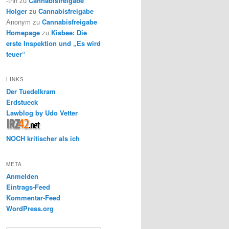
-thh
zu
Cannabisfreigabe
Holger
zu
Cannabisfreigabe
Anonym
zu
Cannabisfreigabe
Homepage
zu
Kisbee: Die
erste Inspektion und „Es wird
teuer“
LINKS
Der Tuedelkram
Erdstueck
Lawblog by Udo Vetter
NOCH kritischer als ich
META
Anmelden
Eintrags-Feed
Kommentar-Feed
WordPress.org