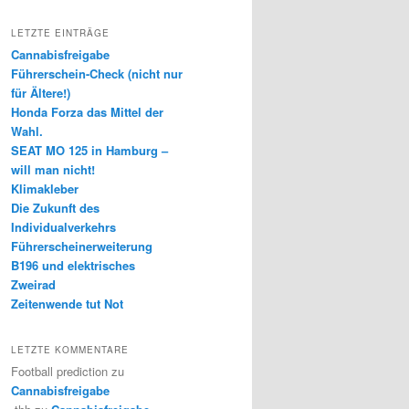
LETZTE EINTRÄGE
Cannabisfreigabe
Führerschein-Check (nicht nur
für Ältere!)
Honda Forza das Mittel der
Wahl.
SEAT MO 125 in Hamburg –
will man nicht!
Klimakleber
Die Zukunft des
Individualverkehrs
Führerscheinerweiterung
B196 und elektrisches
Zweirad
Zeitenwende tut Not
LETZTE KOMMENTARE
Football prediction
zu
Cannabisfreigabe