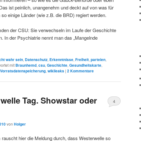
. Das ist peinlich, unangenehm und deckt auf von was für
n so einige Länder (wie z.B. die BRD) regiert werden.
emden der CSU: Sie verwechseln im Laufe der Geschichte
. In der Psychiatrie nennt man das „Mangelnde
cht wahr sein
,
Datenschutz
,
Erkenntnisse
,
Freiheit
,
parteien
,
ortet mit
Braunhemd
,
csu
,
Geschichte
,
Gesundheitskarte
,
Vorratsdatenspeicherung
,
wikileaks
|
2
Kommentare
rwelle Tag. Showstar oder
4
2010
von
Holger
rauscht hier die Meldung durch, dass Westerwelle so