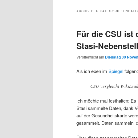
Inhalt
sekundären
ARCHIV DER KATEGORIE:
UNCATE
wechseln
Inhalt
Für die CSU ist
wechseln
Stasi-Nebenstel
Veröffentlicht am
Dienstag 30 Novem
Als ich eben im
Spiegel
folgend
CSU vergleicht WikiLeak
Ich möchte mal festhalten: Es
Stasi sammelte Daten, dank V
auf der Gesundheitskarte wer
gesammelt. Daten sammeln, das
Über diese gesammelten Daten