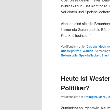
Wikileaks tun – ist nicht böse
Vollidioten und Speichellecker
Aber so sind sie, die Braunh
immer die Guten und die Bösen
Krankheitseinsicht“
Veröffentlicht unter
Das darf doch ni
Uncategorized
,
Wahlen
|
Verschlagw
Nebenstelle
,
Speichellecker
,
Stasi
,
Heute ist Weste
Politiker?
Veröffentlicht am
Freitag 26 März , 
Zumindest so irgendwie. Kaum 