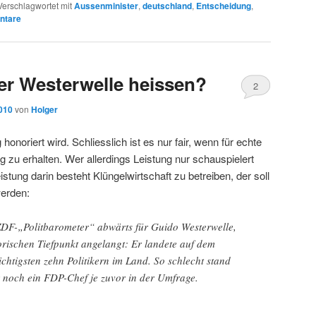
Verschlagwortet mit
Aussenminister
,
deutschland
,
Entscheidung
,
tare
ter Westerwelle heissen?
2
2010
von
Holger
honoriert wird. Schliesslich ist es nur fair, wenn für echte
 zu erhalten. Wer allerdings Leistung nur schauspielert
tung darin besteht Klüngelwirtschaft zu betreiben, der soll
werden:
 ZDF-„Politbarometer“ abwärts für Guido Westerwelle,
torischen Tiefpunkt angelangt: Er landete auf dem
ichtigsten zehn Politikern im Land. So schlecht stand
 noch ein FDP-Chef je zuvor in der Umfrage.