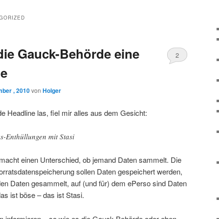
GORIZED
 die Gauck-Behörde eine
2
le
ber , 2010
von
Holger
e Headline las, fiel mir alles aus dem Gesicht:
s-Enthüllungen mit Stasi
 macht einen Unterschied, ob jemand Daten sammelt. Die
orratsdatenspeicherung sollen Daten gespeichert werden,
den Daten gesammelt, auf (und für) dem ePerso sind Daten
 ist böse – das ist Stasi.
 informieren – so wie es die Gauck-Behörde oder eben