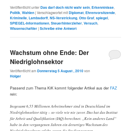
Veröffentlicht unter
Das darf doch nicht wahr sein
,
Erkenntnisse
,
Politik
,
Wahlen
|
Verschlagwortet mit
Diplomat
,
Ehrenvorsitzende
,
Kriminelle
,
Lambsdorff
,
NS-Verstrickung
,
Otto Graf
,
spiegel
,
SPIEGEL-Informationen
,
Steuerhinterzieher
,
Versuch
,
Wissenschaftler
|
Schreibe eine Antwort
Wachstum ohne Ende: Der
Niedriglohnsektor
Veröffentlicht am
Donnerstag 5 August , 2010
von
Holger
Passend zum Thema KiK kommt folgender Artikel aus der
FAZ
rein:
Insgesamt 6,55 Millionen Arbeitnehmer sind in Deutschland im
Niedriglohnsektor tätig – so viele wie nie zuvor. Das hat das Institut
für Arbeit und Qualifikation (IAQ) berechnet. „Kein anderes Land“
habe in den vergangenen Jahren ein derartiges Wachstum des
Niedriglohnsektors erlebt, sagen die Studienautoren.