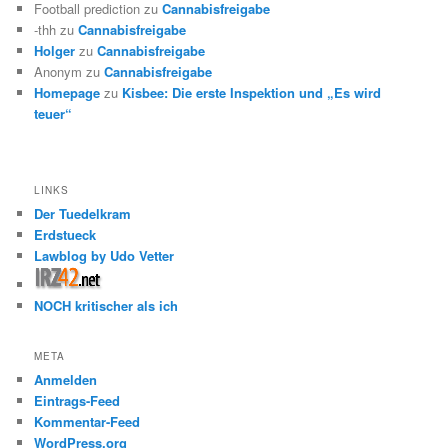
Football prediction
zu
Cannabisfreigabe
-thh
zu
Cannabisfreigabe
Holger
zu
Cannabisfreigabe
Anonym
zu
Cannabisfreigabe
Homepage
zu
Kisbee: Die erste Inspektion und „Es wird
teuer“
LINKS
Der Tuedelkram
Erdstueck
Lawblog by Udo Vetter
NOCH kritischer als ich
META
Anmelden
Eintrags-Feed
Kommentar-Feed
WordPress.org