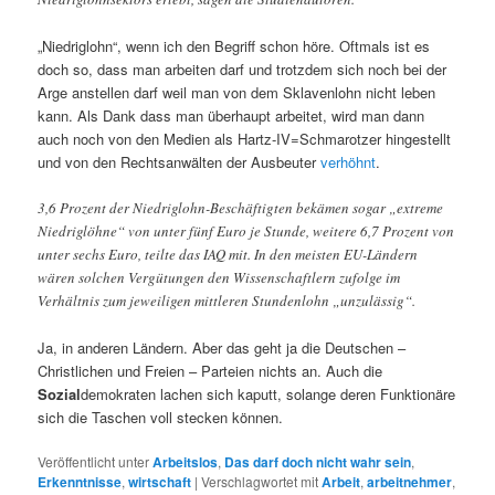
„Niedriglohn“, wenn ich den Begriff schon höre. Oftmals ist es
doch so, dass man arbeiten darf und trotzdem sich noch bei der
Arge anstellen darf weil man von dem Sklavenlohn nicht leben
kann. Als Dank dass man überhaupt arbeitet, wird man dann
auch noch von den Medien als Hartz-IV=Schmarotzer hingestellt
und von den Rechtsanwälten der Ausbeuter
verhöhnt
.
3,6 Prozent der Niedriglohn-Beschäftigten bekämen sogar „extreme
Niedriglöhne“ von unter fünf Euro je Stunde, weitere 6,7 Prozent von
unter sechs Euro, teilte das IAQ mit. In den meisten EU-Ländern
wären solchen Vergütungen den Wissenschaftlern zufolge im
Verhältnis zum jeweiligen mittleren Stundenlohn „unzulässig“.
Ja, in anderen Ländern. Aber das geht ja die Deutschen –
Christlichen und Freien – Parteien nichts an. Auch die
Sozial
demokraten lachen sich kaputt, solange deren Funktionäre
sich die Taschen voll stecken können.
Veröffentlicht unter
Arbeitslos
,
Das darf doch nicht wahr sein
,
Erkenntnisse
,
wirtschaft
|
Verschlagwortet mit
Arbeit
,
arbeitnehmer
,