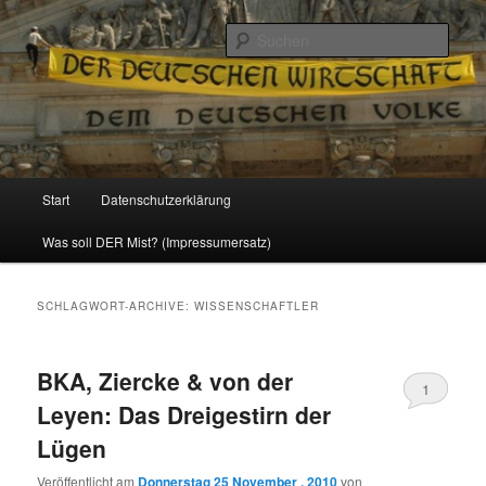
Politik, Wirtschaft, Soziales und Gesellschaft
Such
Reizzentrum
Hauptmenü
Start
Datenschutzerklärung
Zum
Zum
Was soll DER Mist? (Impressumersatz)
Inhalt
sekundären
wechseln
Inhalt
SCHLAGWORT-ARCHIVE:
WISSENSCHAFTLER
wechseln
BKA, Ziercke & von der
1
Leyen: Das Dreigestirn der
Lügen
Veröffentlicht am
Donnerstag 25 November , 2010
von