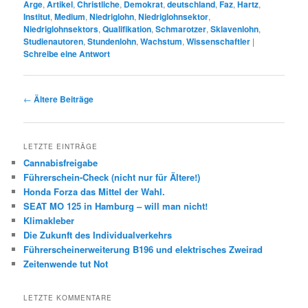
Arge
,
Artikel
,
Christliche
,
Demokrat
,
deutschland
,
Faz
,
Hartz
,
Institut
,
Medium
,
Niedriglohn
,
Niedriglohnsektor
,
Niedriglohnsektors
,
Qualifikation
,
Schmarotzer
,
Sklavenlohn
,
Studienautoren
,
Stundenlohn
,
Wachstum
,
Wissenschaftler
|
Schreibe eine Antwort
Beitrags-
←
Ältere Beiträge
Navigation
LETZTE EINTRÄGE
Cannabisfreigabe
Führerschein-Check (nicht nur für Ältere!)
Honda Forza das Mittel der Wahl.
SEAT MO 125 in Hamburg – will man nicht!
Klimakleber
Die Zukunft des Individualverkehrs
Führerscheinerweiterung B196 und elektrisches Zweirad
Zeitenwende tut Not
LETZTE KOMMENTARE