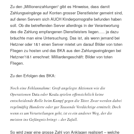
Zu den „Millionenzahlungen“ gibt es Hinweise, dass damit
Zahlungseingänge auf Konten grosser Dienstleister gemeint sind,
auf deren Servern sich AUCH Kinderpornografie befunden haben
soll. Ob die betreffenden Server allerdings in der Verantwortung
des die Zahlung empfangenen Dienstleisters liegen….. ja dazu
bräuchte man eine Untersuchung. Das ist, als wenn jemand bei
Hetzner oder 1&1 einen Server mietet um darauf Bilder von toten
Fliegen zu hosten und das BKA aus den Zahlungseingängen bei
Hetzner/1&1 errechnet: Milliardengeschäft: Bilder von toten
Fliegen.
Zu den Erfolgen des BKA:
Noch eine Fehlannahme: Groß angelegte Aktionen wie die
Operationen
Data
oder
Koala
spielen offensichtlich keine
entscheidende Rolle beim Kampf gegen die Täter. Zwar werden dabei
regelmäßig Hunderte oder gar Tausende Verdächtige ermittelt. Doch
wenn es um Verurteilungen geht, ist es ein anderer Weg, der die
meisten ins Gefängnis bringt – der Zufall.
So wird zwar eine grosse Zahl von Anklagen realisiert – welche