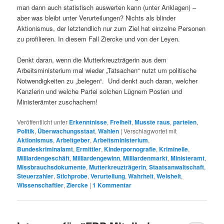
man dann auch statistisch auswerten kann (unter Anklagen) –
aber was bleibt unter Verurteilungen? Nichts als blinder
Aktionismus, der letztendlich nur zum Ziel hat einzelne Personen
zu profilieren. In diesem Fall Ziercke und von der Leyen.
Denkt daran, wenn die Mutterkreuzträgerin aus dem
Arbeitsministerium mal wieder „Tatsachen“ nutzt um politische
Notwendigkeiten zu „belegen“. Und denkt auch daran, welcher
Kanzlerin und welche Partei solchen Lügnern Posten und
Ministerämter zuschachern!
Veröffentlicht unter
Erkenntnisse
,
Freiheit
,
Musste raus
,
parteien
,
Politik
,
Überwachungsstaat
,
Wahlen
|
Verschlagwortet mit
Aktionismus
,
Arbeitgeber
,
Arbeitsministerium
,
Bundeskriminalamt
,
Ermittler
,
Kinderpornografie
,
Kriminelle
,
Milliardengeschäft
,
Milliardengewinn
,
Milliardenmarkt
,
Ministeramt
,
Missbrauchsdokumente
,
Mutterkreuzträgerin
,
Staatsanwaltschaft
,
Steuerzahler
,
Stichprobe
,
Verurteilung
,
Wahrheit
,
Weisheit
,
Wissenschaftler
,
Ziercke
|
1
Kommentar