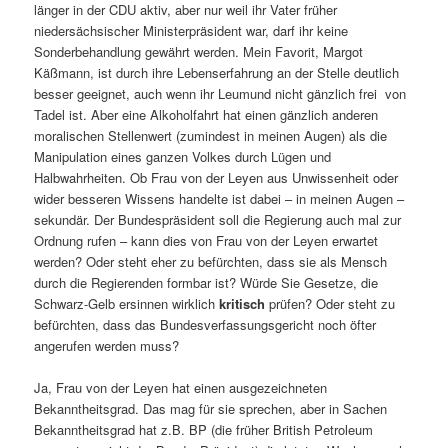
länger in der CDU aktiv, aber nur weil ihr Vater früher
niedersächsischer Ministerpräsident war, darf ihr keine
Sonderbehandlung gewährt werden. Mein Favorit, Margot
Käßmann, ist durch ihre Lebenserfahrung an der Stelle deutlich
besser geeignet, auch wenn ihr Leumund nicht gänzlich frei von
Tadel ist. Aber eine Alkoholfahrt hat einen gänzlich anderen
moralischen Stellenwert (zumindest in meinen Augen) als die
Manipulation eines ganzen Volkes durch Lügen und
Halbwahrheiten. Ob Frau von der Leyen aus Unwissenheit oder
wider besseren Wissens handelte ist dabei – in meinen Augen –
sekundär. Der Bundespräsident soll die Regierung auch mal zur
Ordnung rufen – kann dies von Frau von der Leyen erwartet
werden? Oder steht eher zu befürchten, dass sie als Mensch
durch die Regierenden formbar ist? Würde Sie Gesetze, die
Schwarz-Gelb ersinnen wirklich
kritisch
prüfen? Oder steht zu
befürchten, dass das Bundesverfassungsgericht noch öfter
angerufen werden muss?
Ja, Frau von der Leyen hat einen ausgezeichneten
Bekanntheitsgrad. Das mag für sie sprechen, aber in Sachen
Bekanntheitsgrad hat z.B. BP (die früher British Petroleum