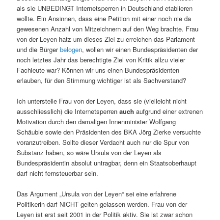
als sie UNBEDINGT Internetsperren in Deutschland etablieren
wollte. Ein Ansinnen, dass eine Petition mit einer noch nie da
gewesenen Anzahl von Mitzeichnern auf den Weg brachte. Frau
von der Leyen hatz um dieses Ziel zu erreichen das Parlament
und die Bürger
belogen
, wollen wir einen Bundespräsidenten der
noch letztes Jahr das berechtigte Ziel von Kritik allzu vieler
Fachleute war? Können wir uns einen Bundespräsidenten
erlauben, für den Stimmung wichtiger ist als Sachverstand?
Ich unterstelle Frau von der Leyen, dass sie (vielleicht nicht
ausschliesslich) die Internetsperren
auch
aufgrund einer extrenen
Motivation durch den damaligen Innenminister Wolfgang
Schäuble sowie den Präsidenten des BKA Jörg Zierke versuchte
voranzutreiben. Sollte dieser Verdacht auch nur die Spur von
Substanz haben, so wäre Ursula von der Leyen als
Bundespräsidentin absolut untragbar, denn ein Staatsoberhaupt
darf nicht fernsteuerbar sein.
Das Argument „Ursula von der Leyen“ sei eine erfahrene
Politikerin darf NICHT gelten gelassen werden. Frau von der
Leyen ist erst seit 2001 in der Politik aktiv. Sie ist zwar schon