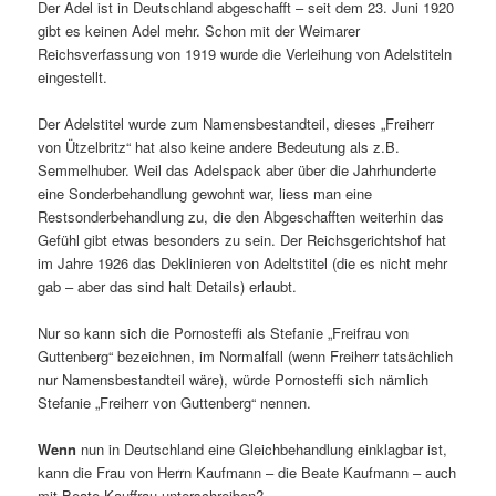
Der Adel ist in Deutschland abgeschafft – seit dem 23. Juni 1920
gibt es keinen Adel mehr. Schon mit der Weimarer
Reichsverfassung von 1919 wurde die Verleihung von Adelstiteln
eingestellt.
Der Adelstitel wurde zum Namensbestandteil, dieses „Freiherr
von Ützelbritz“ hat also keine andere Bedeutung als z.B.
Semmelhuber. Weil das Adelspack aber über die Jahrhunderte
eine Sonderbehandlung gewohnt war, liess man eine
Restsonderbehandlung zu, die den Abgeschafften weiterhin das
Gefühl gibt etwas besonders zu sein. Der Reichsgerichtshof hat
im Jahre 1926 das Deklinieren von Adeltstitel (die es nicht mehr
gab – aber das sind halt Details) erlaubt.
Nur so kann sich die Pornosteffi als Stefanie „Freifrau von
Guttenberg“ bezeichnen, im Normalfall (wenn Freiherr tatsächlich
nur Namensbestandteil wäre), würde Pornosteffi sich nämlich
Stefanie „Freiherr von Guttenberg“ nennen.
Wenn
nun in Deutschland eine Gleichbehandlung einklagbar ist,
kann die Frau von Herrn Kaufmann – die Beate Kaufmann – auch
mit Beate Kauffrau unterschreiben?