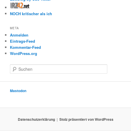
NOCH kritischer als ich
META
Anmelden
Eintrags-Feed
Kommentar-Feed
WordPress.org
S
u
c
h
e
Mastodon
n
Datenschutzerklärung
Stolz präsentiert von WordPress