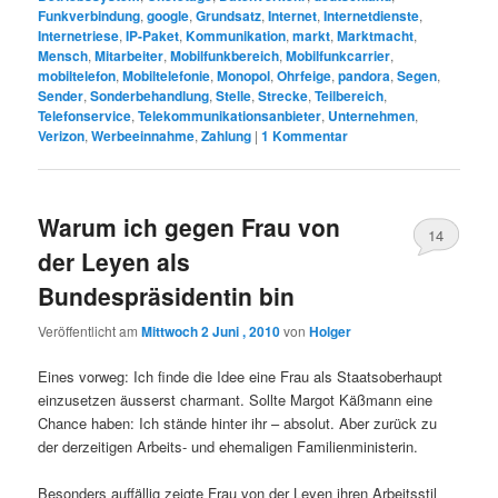
Funkverbindung
,
google
,
Grundsatz
,
Internet
,
Internetdienste
,
Internetriese
,
IP-Paket
,
Kommunikation
,
markt
,
Marktmacht
,
Mensch
,
Mitarbeiter
,
Mobilfunkbereich
,
Mobilfunkcarrier
,
mobiltelefon
,
Mobiltelefonie
,
Monopol
,
Ohrfeige
,
pandora
,
Segen
,
Sender
,
Sonderbehandlung
,
Stelle
,
Strecke
,
Teilbereich
,
Telefonservice
,
Telekommunikationsanbieter
,
Unternehmen
,
Verizon
,
Werbeeinnahme
,
Zahlung
|
1
Kommentar
Warum ich gegen Frau von
14
der Leyen als
Bundespräsidentin bin
Veröffentlicht am
Mittwoch 2 Juni , 2010
von
Holger
Eines vorweg: Ich finde die Idee eine Frau als Staatsoberhaupt
einzusetzen äusserst charmant. Sollte Margot Käßmann eine
Chance haben: Ich stände hinter ihr – absolut. Aber zurück zu
der derzeitigen Arbeits- und ehemaligen Familienministerin.
Besonders auffällig zeigte Frau von der Leyen ihren Arbeitsstil