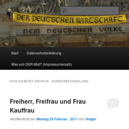
Politik, Wirtschaft, Soziales und Gesellschaft
Such
Reizzentrum
Hauptmenü
Start
Datenschutzerklärung
Zum
Zum
Was soll DER Mist? (Impressumersatz)
Inhalt
sekundären
wechseln
Inhalt
SCHLAGWORT-ARCHIVE:
SONDERBEHANDLUNG
wechseln
Freiherr, Freifrau und Frau
Kauffrau
Veröffentlicht am
Montag 28 Februar , 2011
von
Holger