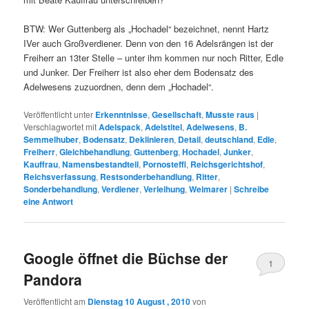
BTW: Wer Guttenberg als „Hochadel“ bezeichnet, nennt Hartz
IVer auch Großverdiener. Denn von den 16 Adelsrängen ist der
Freiherr an 13ter Stelle – unter ihm kommen nur noch Ritter, Edle
und Junker. Der Freiherr ist also eher dem Bodensatz des
Adelwesens zuzuordnen, denn dem „Hochadel“.
Veröffentlicht unter
Erkenntnisse
,
Gesellschaft
,
Musste raus
|
Verschlagwortet mit
Adelspack
,
Adelstitel
,
Adelwesens
,
B.
Semmelhuber
,
Bodensatz
,
Deklinieren
,
Detail
,
deutschland
,
Edle
,
Freiherr
,
Gleichbehandlung
,
Guttenberg
,
Hochadel
,
Junker
,
Kauffrau
,
Namensbestandteil
,
Pornosteffi
,
Reichsgerichtshof
,
Reichsverfassung
,
Restsonderbehandlung
,
Ritter
,
Sonderbehandlung
,
Verdiener
,
Verleihung
,
Weimarer
|
Schreibe
eine Antwort
Google öffnet die Büchse der
1
Pandora
Veröffentlicht am
Dienstag 10 August , 2010
von