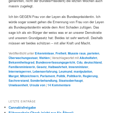
genannten, nicht der BundesPräsident)
die letzten Wochen auch
massiv zugelegt.
Ich bin GEGEN Frau von der Leyen als Bundespräsidentin. Ich
würde sogar soweit gehen die Ernennung von Frau von der Leyen
als Bundespräsidentin würde dem Amt Schaden zufügen. Das
sage ich als ein Bürger der weiss was er an unserer Demokratie
und unserem Grundgesetz hat: Beides ist sehr wertvoll. Deshalb
müssen wir beides schützen – mit aller Kraft und Macht.
Veröffentlicht unter
Erkenntnisse
,
Freiheit
,
Musste raus
,
parteien
,
Überwachungsstaat
,
Wahlen
|
Verschlagwortet mit
Alkoholfahrt
,
Bekanntheitsgrad
,
Bundesverfassungsgericht
,
Cdu
,
deutschland
,
Familienministerin
,
Gesetz
,
Halbwahrheit
,
Innenminister
,
Internetsperren
,
Lebenserfahrung
,
Leumund
,
manipulation
,
Margot
,
Mitzeichnern
,
Parlament
,
Politik
,
Politikerin
,
Regierung
,
Sachverstand
,
Sonderbehandlung
,
Staatsoberhaupt
,
Unwissenheit
,
Ursula von
|
14
Kommentare
LETZTE EINTRÄGE
Cannabisfreigabe
Führerschein-Check (nicht nur für Ältere!)