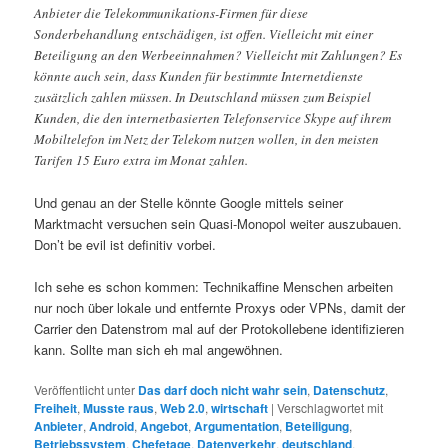
Anbieter die Telekommunikations-Firmen für diese
Sonderbehandlung entschädigen, ist offen. Vielleicht mit einer
Beteiligung an den Werbeeinnahmen? Vielleicht mit Zahlungen? Es
könnte auch sein, dass Kunden für bestimmte Internetdienste
zusätzlich zahlen müssen. In Deutschland müssen zum Beispiel
Kunden, die den internetbasierten Telefonservice Skype auf ihrem
Mobiltelefon im Netz der Telekom nutzen wollen, in den meisten
Tarifen 15 Euro extra im Monat zahlen.
Und genau an der Stelle könnte Google mittels seiner
Marktmacht versuchen sein Quasi-Monopol weiter auszubauen.
Don’t be evil ist definitiv vorbei.
Ich sehe es schon kommen: Technikaffine Menschen arbeiten
nur noch über lokale und entfernte Proxys oder VPNs, damit der
Carrier den Datenstrom mal auf der Protokollebene identifizieren
kann. Sollte man sich eh mal angewöhnen.
Veröffentlicht unter
Das darf doch nicht wahr sein
,
Datenschutz
,
Freiheit
,
Musste raus
,
Web 2.0
,
wirtschaft
|
Verschlagwortet mit
Anbieter
,
Android
,
Angebot
,
Argumentation
,
Beteiligung
,
Betriebssystem
,
Chefetage
,
Datenverkehr
,
deutschland
,