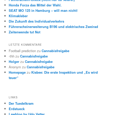
Honda Forza das Mittel der Wahl.
SEAT MO 125 in Hamburg – will man nicht!
Klimakleber
Die Zukunft des Individualverkehrs
Führerscheinerweiterung B196 und elektrisches Zweirad
Zeitenwende tut Not
LETZTE KOMMENTARE
Football prediction
zu
Cannabisfreigabe
-thh
zu
Cannabisfreigabe
Holger
zu
Cannabisfreigabe
Anonym
zu
Cannabisfreigabe
Homepage
zu
Kisbee: Die erste Inspektion und „Es wird
teuer“
LINKS
Der Tuedelkram
Erdstueck
Lawblog by Udo Vetter