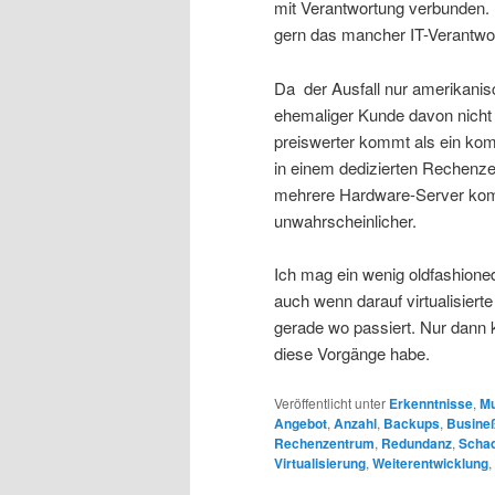
mit Verantwortung verbunden. U
gern das mancher IT-Verantwor
Da der Ausfall nur amerikanis
ehemaliger Kunde davon nicht 
preiswerter kommt als ein kom
in einem dedizierten Rechenze
mehrere Hardware-Server kompl
unwahrscheinlicher.
Ich mag ein wenig oldfashioned 
auch wenn darauf virtualisier
gerade wo passiert. Nur dann k
diese Vorgänge habe.
Veröffentlicht unter
Erkenntnisse
,
Mu
Angebot
,
Anzahl
,
Backups
,
Busine
Rechenzentrum
,
Redundanz
,
Scha
Virtualisierung
,
Weiterentwicklung
,