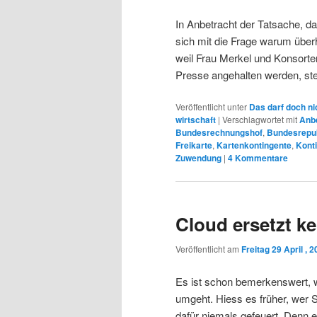
In Anbetracht der Tatsache, das
sich mit die Frage warum übe
weil Frau Merkel und Konsorten
Presse angehalten werden, ste
Veröffentlicht unter
Das darf doch ni
wirtschaft
|
Verschlagwortet mit
Anb
Bundesrechnungshof
,
Bundesrepub
Freikarte
,
Kartenkontingente
,
Kont
Zuwendung
|
4
Kommentare
Cloud ersetzt ke
Veröffentlicht am
Freitag 29 April , 
Es ist schon bemerkenswert, w
umgeht. Hiess es früher, wer S
dafür niemals gefeuert. Denn e