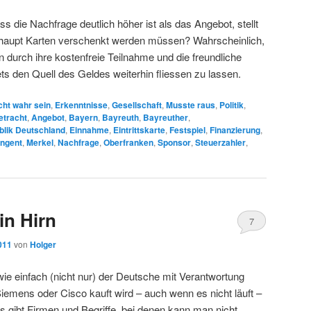
s die Nachfrage deutlich höher ist als das Angebot, stellt
rhaupt Karten verschenkt werden müssen? Wahrscheinlich,
 durch ihre kostenfreie Teilnahme und die freundliche
ts den Quell des Geldes weiterhin fliessen zu lassen.
cht wahr sein
,
Erkenntnisse
,
Gesellschaft
,
Musste raus
,
Politik
,
etracht
,
Angebot
,
Bayern
,
Bayreuth
,
Bayreuther
,
lik Deutschland
,
Einnahme
,
Eintrittskarte
,
Festspiel
,
Finanzierung
,
ingent
,
Merkel
,
Nachfrage
,
Oberfranken
,
Sponsor
,
Steuerzahler
,
in Hirn
7
2011
von
Holger
ie einfach (nicht nur) der Deutsche mit Verantwortung
iemens oder Cisco kauft wird – auch wenn es nicht läuft –
s gibt Firmen und Begriffe, bei denen kann man nicht