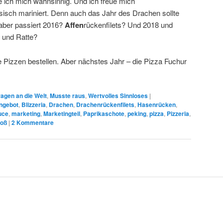
ue ich mich wahnsinnig. Und ich freue mich
esisch mariniert. Denn auch das Jahr des Drachen sollte
aber passiert 2016?
Affen
rückenfilets? Und 2018 und
 und Ratte?
 Pizzen bestellen. Aber nächstes Jahr – die Pizza Fuchur
!
ragen an die Welt
,
Musste raus
,
Wertvolles Sinnloses
|
ngebot
,
Blizzeria
,
Drachen
,
Drachenrückenfilets
,
Hasenrücken
,
uce
,
marketing
,
Marketingteil
,
Paprikaschote
,
peking
,
pizza
,
Pizzeria
,
roß
|
2
Kommentare