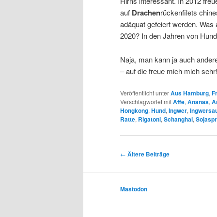
Hirns interessant. In 2012 fre
auf
Drachen
rückenfilets chin
adäquat gefeiert werden. Was 
2020? In den Jahren von Hund
Naja, man kann ja auch andere
– auf die freue mich mich sehr
Veröffentlicht unter
Aus Hamburg
,
F
Verschlagwortet mit
Affe
,
Ananas
,
A
Hongkong
,
Hund
,
Ingwer
,
Ingwersa
Ratte
,
Rigatoni
,
Schanghai
,
Sojasp
Beitrags-
←
Ältere Beiträge
Navigation
Mastodon