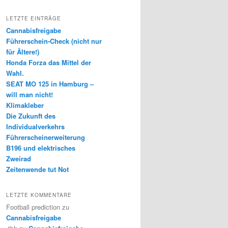
LETZTE EINTRÄGE
Cannabisfreigabe
Führerschein-Check (nicht nur
für Ältere!)
Honda Forza das Mittel der
Wahl.
SEAT MO 125 in Hamburg –
will man nicht!
Klimakleber
Die Zukunft des
Individualverkehrs
Führerscheinerweiterung
B196 und elektrisches
Zweirad
Zeitenwende tut Not
LETZTE KOMMENTARE
Football prediction
zu
Cannabisfreigabe