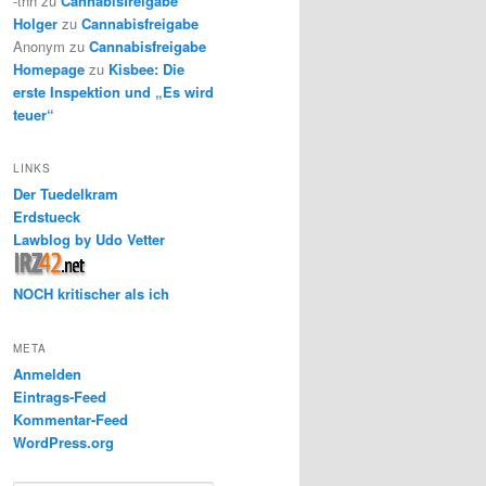
-thh
zu
Cannabisfreigabe
Holger
zu
Cannabisfreigabe
Anonym
zu
Cannabisfreigabe
Homepage
zu
Kisbee: Die
erste Inspektion und „Es wird
teuer“
LINKS
Der Tuedelkram
Erdstueck
Lawblog by Udo Vetter
NOCH kritischer als ich
META
Anmelden
Eintrags-Feed
Kommentar-Feed
WordPress.org