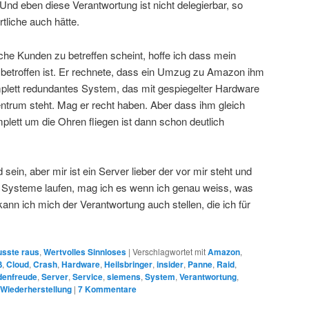
nd eben diese Verantwortung ist nicht delegierbar, so
tliche auch hätte.
che Kunden zu betreffen scheint, hoffe ich dass mein
betroffen ist. Er rechnete, dass ein Umzug zu Amazon ihm
plett redundantes System, das mit gespiegelter Hardware
ntrum steht. Mag er recht haben. Aber dass ihm gleich
ett um die Ohren fliegen ist dann schon deutlich
sein, aber mir ist ein Server lieber der vor mir steht und
te Systeme laufen, mag ich es wenn ich genau weiss, was
ann ich mich der Verantwortung auch stellen, die ich für
sste raus
,
Wertvolles Sinnloses
|
Verschlagwortet mit
Amazon
,
ß
,
Cloud
,
Crash
,
Hardware
,
Heilsbringer
,
insider
,
Panne
,
Raid
,
denfreude
,
Server
,
Service
,
siemens
,
System
,
Verantwortung
,
Wiederherstellung
|
7
Kommentare