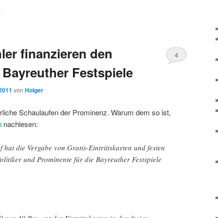
T
ler finanzieren den
4
 Bayreuther Festspiele
 2011
von
Holger
ährliche Schaulaufen der Prominenz. Warum dem so ist,
n
nachlesen:
hat die Vergabe von Gratis-Eintrittskarten und festen
litiker und Prominente für die Bayreuther Festspiele
nur 40 Prozent der Eintrittskarten in den freien