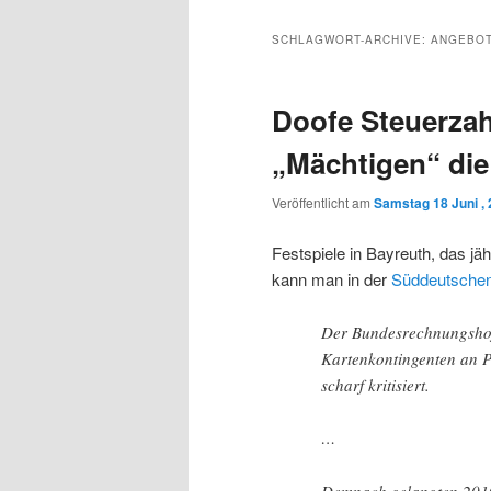
Inhalt
sekundären
SCHLAGWORT-ARCHIVE:
ANGEBO
wechseln
Inhalt
Doofe Steuerzah
wechseln
„Mächtigen“ die
Veröffentlicht am
Samstag 18 Juni ,
Festspiele in Bayreuth, das j
kann man in der
Süddeutsche
Der Bundesrechnungshof 
Kartenkontingenten an Po
scharf kritisiert.
…
Demnach gelangten 2010 