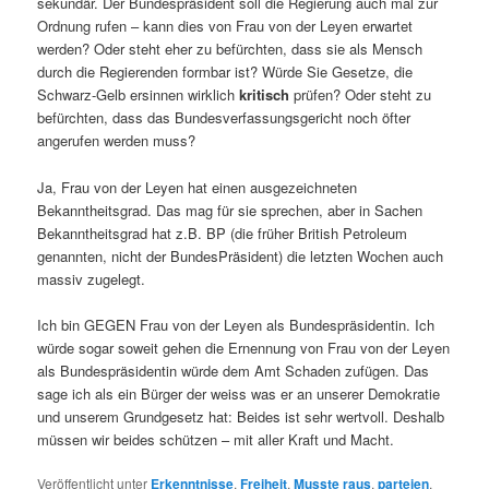
sekundär. Der Bundespräsident soll die Regierung auch mal zur
Ordnung rufen – kann dies von Frau von der Leyen erwartet
werden? Oder steht eher zu befürchten, dass sie als Mensch
durch die Regierenden formbar ist? Würde Sie Gesetze, die
Schwarz-Gelb ersinnen wirklich
kritisch
prüfen? Oder steht zu
befürchten, dass das Bundesverfassungsgericht noch öfter
angerufen werden muss?
Ja, Frau von der Leyen hat einen ausgezeichneten
Bekanntheitsgrad. Das mag für sie sprechen, aber in Sachen
Bekanntheitsgrad hat z.B. BP (die früher British Petroleum
genannten, nicht der BundesPräsident)
die letzten Wochen auch
massiv zugelegt.
Ich bin GEGEN Frau von der Leyen als Bundespräsidentin. Ich
würde sogar soweit gehen die Ernennung von Frau von der Leyen
als Bundespräsidentin würde dem Amt Schaden zufügen. Das
sage ich als ein Bürger der weiss was er an unserer Demokratie
und unserem Grundgesetz hat: Beides ist sehr wertvoll. Deshalb
müssen wir beides schützen – mit aller Kraft und Macht.
Veröffentlicht unter
Erkenntnisse
,
Freiheit
,
Musste raus
,
parteien
,