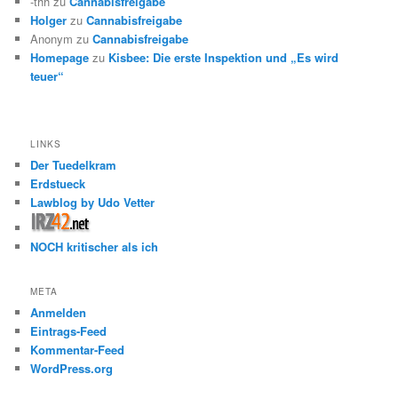
-thh
zu
Cannabisfreigabe
Holger
zu
Cannabisfreigabe
Anonym
zu
Cannabisfreigabe
Homepage
zu
Kisbee: Die erste Inspektion und „Es wird
teuer“
LINKS
Der Tuedelkram
Erdstueck
Lawblog by Udo Vetter
NOCH kritischer als ich
META
Anmelden
Eintrags-Feed
Kommentar-Feed
WordPress.org