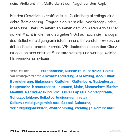
sein. Vielleicht trifft Malte damit den Nagel auf den Kopf.
Für den Geschichtsverständnis ist Guttenberg allerdings eine
echte Bereicherung. Fragten sich nicht alle „Nachkriegskinder“,
wieso ihre Elter/Großeltern so selten dämlich waren Adolf Hitler
so viel Macht in die Hand zu geben? Schaut auch die Fanboys
des Selbstverteidigungsministers an und ihr versteht, wie es zum
dritten Reich kommen konnte. Wir Deutschen lieben den Glanz –
ist egal ob sich dahinter Substanz verbirgt und wenn ja welche:
Hauptsache es scheint.
Veröffentlicht unter
Erkenntnisse
,
Musste raus
,
parteien
,
Politik
|
Verschlagwortet mit
Abkommandierung
,
Absetzung
,
Adolf Hitler
,
Bereicherung
,
Einlassung
,
Guttchen
,
Guttenberg
,
Guttenbergs
,
Hauptsache
,
Kommandant
,
Leumund
,
Malte
,
Mannschaft
,
Marine
,
Medium
,
Nachkriegskind
,
Prof. Oliver Lepsius
,
Schizophrenie
,
Schutzbefohlene
,
Selbstverteidigungsminister
,
Selbstverteidigungsministers
,
Sessel
,
Substanz
,
Verteidigungsminister
,
Wahrnehmung
,
Welding
|
1
Kommentar