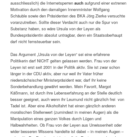
ausschliesslich) die Internetsperren
auch
aufgrund einer extrenen
Motivation durch den damaligen Innenminister Wolfgang
Schäuble sowie den Präsidenten des BKA Jörg Zierke versuchte
voranzutreiben. Sollte dieser Verdacht auch nur die Spur von
Substanz haben, so wäre Ursula von der Leyen als
Bundespräsidentin absolut untragbar, denn ein Staatsoberhaupt
darf nicht fernsteuerbar sein.
Das Argument „Ursula von der Leyen“ sei eine erfahrene
Politikerin darf NICHT gelten gelassen werden. Frau von der
Leyen ist erst seit 2001 in der Politik aktiv. Sie ist zwar schon
länger in der CDU aktiv, aber nur weil ihr Vater früher
niedersächsischer Ministerpräsident war, darf ihr keine
Sonderbehandlung gewährt werden. Mein Favorit, Margot
Käßmann, ist durch ihre Lebenserfahrung an der Stelle deutlich
besser geeignet, auch wenn ihr Leumund nicht gänzlich frei von
Tadel ist. Aber eine Alkoholfahrt hat einen gänzlich anderen
moralischen Stellenwert (zumindest in meinen Augen) als die
Manipulation eines ganzen Volkes durch Lügen und
Halbwahrheiten. Ob Frau von der Leyen aus Unwissenheit oder
wider besseren Wissens handelte ist dabei – in meinen Augen –