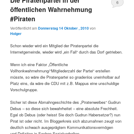
Die Piratenpartei in der
6
öffentlichen Wahrnehmung
#Piraten
Veröffentlicht am
Donnerstag 14 Oktober , 2010
von
Holger
Schon wieder wird ein Mitglied der Piratenpartei die
Internetgemeinde, wieder wird „ein Fall“ durch das Dorf getrieben.
Wenn ich eine Faktor „Öffentliche
Vollhonkwahrnehmung/“Mitgliederzahl der Partei“ erstellen
müsste, so wäre die Piratenpartei so gnadenlos uneinholbar auf
Platz eins, da wäre die CDU mit z.B. Mappus eine unschuldige
Vorschulgruppe.
Sicher ist diese Abmahngeschichte des „Piratenweibes“ Gudrun
Debus – so diese sich bewahrheitet – eine absolute Frechheit.
Egal ob Debus (oder heisst Sie doch Gudrun Habersetzer?) nun
Pirat ist oder nicht. Im Bloggerkreis sich abzumahnen zeugt von
deutlich schwach ausgeprägtem Kommunikationsvermögen
und Defiziten in Sachen Sozialverhalten.