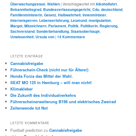
Überwachungsstaat
,
Wahlen
|
Verschlagwortet mit
Alkoholfahrt
,
Bekanntheitsgrad
,
Bundesverfassungsgericht
,
Cdu
,
deutschland
,
Familienministerin
,
Gesetz
,
Halbwahrheit
,
Innenminister
,
Internetsperren
,
Lebenserfahrung
,
Leumund
,
manipulation
,
Margot
,
Mitzeichnern
,
Parlament
,
Politik
,
Politikerin
,
Regierung
,
Sachverstand
,
Sonderbehandlung
,
Staatsoberhaupt
,
Unwissenheit
,
Ursula von
|
14
Kommentare
LETZTE EINTRÄGE
Cannabisfreigabe
Führerschein-Check (nicht nur für Ältere!)
Honda Forza das Mittel der Wahl.
SEAT MO 125 in Hamburg – will man nicht!
Klimakleber
Die Zukunft des Individualverkehrs
Führerscheinerweiterung B196 und elektrisches Zweirad
Zeitenwende tut Not
LETZTE KOMMENTARE
Football prediction
zu
Cannabisfreigabe