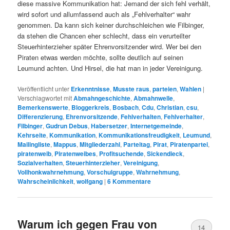
diese massive Kommunikation hat: Jemand der sich fehl verhält,
wird sofort und allumfassend auch als „Fehlverhalter“ wahr
genommen. Da kann sich keiner durchschleichen wie Filbinger,
da stehen die Chancen eher schlecht, dass ein verurteilter
Steuerhinterzieher später Ehrenvorsitzender wird. Wer bei den
Piraten etwas werden möchte, sollte deutlich auf seinen
Leumund achten. Und Hirsel, die hat man in jeder Vereinigung.
Veröffentlicht unter
Erkenntnisse
,
Musste raus
,
parteien
,
Wahlen
|
Verschlagwortet mit
Abmahngeschichte
,
Abmahnwelle
,
Bemerkenswerte
,
Bloggerkreis
,
Bosbach
,
Cdu
,
Christian
,
csu
,
Differenzierung
,
Ehrenvorsitzende
,
Fehlverhalten
,
Fehlverhalter
,
Filbinger
,
Gudrun Debus
,
Habersetzer
,
Internetgemeinde
,
Kehrseite
,
Kommunikation
,
Kommunikationsfreudigkeit
,
Leumund
,
Mailingliste
,
Mappus
,
Mitgliederzahl
,
Parteitag
,
Pirat
,
Piratenpartei
,
piratenweib
,
Piratenweibes
,
Profitsuchende
,
Sickendieck
,
Sozialverhalten
,
Steuerhinterzieher
,
Vereinigung
,
Vollhonkwahrnehmung
,
Vorschulgruppe
,
Wahrnehmung
,
Wahrscheinlichkeit
,
wolfgang
|
6
Kommentare
Warum ich gegen Frau von
14