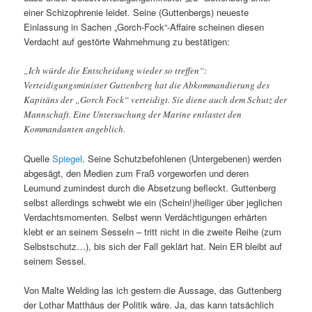
einer Schizophrenie leidet. Seine (Guttenbergs) neueste
Einlassung in Sachen „Gorch-Fock“-Affaire scheinen diesen
Verdacht auf gestörte Wahrnehmung zu bestätigen:
„Ich würde die Entscheidung wieder so treffen“:
Verteidigungsminister Guttenberg hat die Abkommandierung des
Kapitäns der „Gorch Fock“ verteidigt. Sie diene auch dem Schutz der
Mannschaft. Eine Untersuchung der Marine entlastet den
Kommandanten angeblich.
Quelle
Spiegel
. Seine Schutzbefohlenen (Untergebenen) werden
abgesägt, den Medien zum Fraß vorgeworfen und deren
Leumund zumindest durch die Absetzung befleckt. Guttenberg
selbst allerdings schwebt wie ein (Schein!)heiliger über jeglichen
Verdachtsmomenten. Selbst wenn Verdächtigungen erhärten
klebt er an seinem Sesseln – tritt nicht in die zweite Reihe (zum
Selbstschutz…), bis sich der Fall geklärt hat. Nein ER bleibt auf
seinem Sessel.
Von Malte Welding las ich gestern die Aussage, das Guttenberg
der Lothar Matthäus der Politik wäre. Ja, das kann tatsächlich