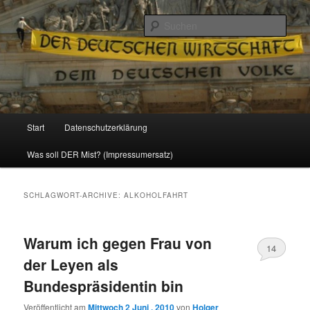
Politik, Wirtschaft, Soziales und Gesellschaft
Such
Reizzentrum
Hauptmenü
Start
Datenschutzerklärung
Zum
Zum
Was soll DER Mist? (Impressumersatz)
Inhalt
sekundären
wechseln
Inhalt
SCHLAGWORT-ARCHIVE:
ALKOHOLFAHRT
wechseln
Warum ich gegen Frau von
14
der Leyen als
Bundespräsidentin bin
Veröffentlicht am
Mittwoch 2 Juni , 2010
von
Holger