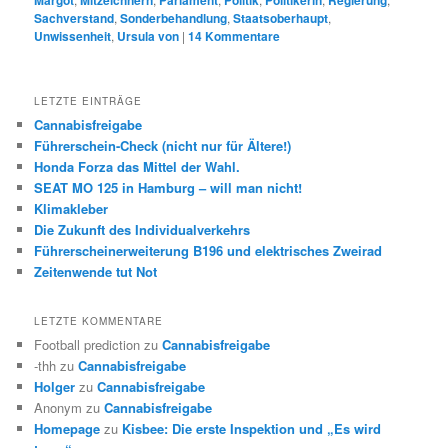
Margot
Mitzeichnern
Parlament
Politik
Politikerin
Regierung
Sachverstand
,
Sonderbehandlung
,
Staatsoberhaupt
,
Unwissenheit
,
Ursula von
|
14
Kommentare
LETZTE EINTRÄGE
Cannabisfreigabe
Führerschein-Check (nicht nur für Ältere!)
Honda Forza das Mittel der Wahl.
SEAT MO 125 in Hamburg – will man nicht!
Klimakleber
Die Zukunft des Individualverkehrs
Führerscheinerweiterung B196 und elektrisches Zweirad
Zeitenwende tut Not
LETZTE KOMMENTARE
Football prediction
zu
Cannabisfreigabe
-thh
zu
Cannabisfreigabe
Holger
zu
Cannabisfreigabe
Anonym
zu
Cannabisfreigabe
Homepage
zu
Kisbee: Die erste Inspektion und „Es wird