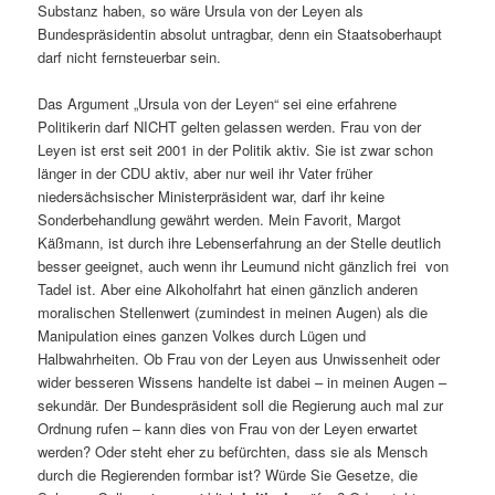
Substanz haben, so wäre Ursula von der Leyen als
Bundespräsidentin absolut untragbar, denn ein Staatsoberhaupt
darf nicht fernsteuerbar sein.
Das Argument „Ursula von der Leyen“ sei eine erfahrene
Politikerin darf NICHT gelten gelassen werden. Frau von der
Leyen ist erst seit 2001 in der Politik aktiv. Sie ist zwar schon
länger in der CDU aktiv, aber nur weil ihr Vater früher
niedersächsischer Ministerpräsident war, darf ihr keine
Sonderbehandlung gewährt werden. Mein Favorit, Margot
Käßmann, ist durch ihre Lebenserfahrung an der Stelle deutlich
besser geeignet, auch wenn ihr Leumund nicht gänzlich frei von
Tadel ist. Aber eine Alkoholfahrt hat einen gänzlich anderen
moralischen Stellenwert (zumindest in meinen Augen) als die
Manipulation eines ganzen Volkes durch Lügen und
Halbwahrheiten. Ob Frau von der Leyen aus Unwissenheit oder
wider besseren Wissens handelte ist dabei – in meinen Augen –
sekundär. Der Bundespräsident soll die Regierung auch mal zur
Ordnung rufen – kann dies von Frau von der Leyen erwartet
werden? Oder steht eher zu befürchten, dass sie als Mensch
durch die Regierenden formbar ist? Würde Sie Gesetze, die