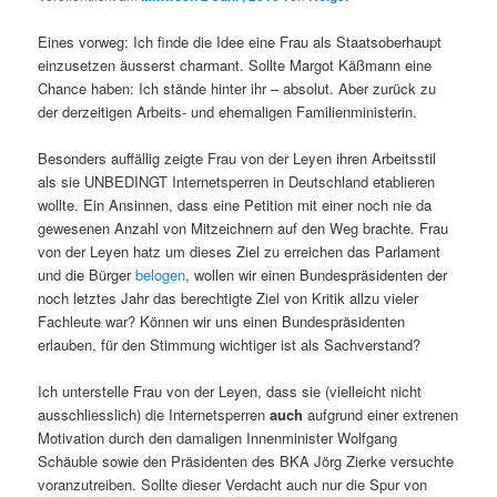
Eines vorweg: Ich finde die Idee eine Frau als Staatsoberhaupt
einzusetzen äusserst charmant. Sollte Margot Käßmann eine
Chance haben: Ich stände hinter ihr – absolut. Aber zurück zu
der derzeitigen Arbeits- und ehemaligen Familienministerin.
Besonders auffällig zeigte Frau von der Leyen ihren Arbeitsstil
als sie UNBEDINGT Internetsperren in Deutschland etablieren
wollte. Ein Ansinnen, dass eine Petition mit einer noch nie da
gewesenen Anzahl von Mitzeichnern auf den Weg brachte. Frau
von der Leyen hatz um dieses Ziel zu erreichen das Parlament
und die Bürger
belogen
, wollen wir einen Bundespräsidenten der
noch letztes Jahr das berechtigte Ziel von Kritik allzu vieler
Fachleute war? Können wir uns einen Bundespräsidenten
erlauben, für den Stimmung wichtiger ist als Sachverstand?
Ich unterstelle Frau von der Leyen, dass sie (vielleicht nicht
ausschliesslich) die Internetsperren
auch
aufgrund einer extrenen
Motivation durch den damaligen Innenminister Wolfgang
Schäuble sowie den Präsidenten des BKA Jörg Zierke versuchte
voranzutreiben. Sollte dieser Verdacht auch nur die Spur von