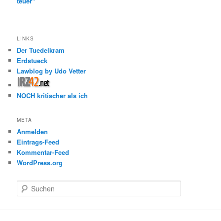
teuer“
LINKS
Der Tuedelkram
Erdstueck
Lawblog by Udo Vetter
NOCH kritischer als ich
META
Anmelden
Eintrags-Feed
Kommentar-Feed
WordPress.org
S
u
c
h