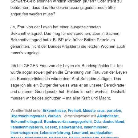
Schwarz-Gelb ersinnen wirklich
kritisch
prüfen? Oder steht zu
befürchten, dass das Bundesverfassungsgericht noch öfter
angerufen werden muss?
Ja, Frau von der Leyen hat einen ausgezeichneten
Bekanntheitsgrad. Das mag für sie sprechen, aber in Sachen
Bekanntheitsgrad hat z.B. BP (die früher British Petroleum
genannten, nicht der BundesPräsident)
die letzten Wochen auch
massiv zugelegt.
Ich bin GEGEN Frau von der Leyen als Bundespräsidentin. Ich
würde sogar soweit gehen die Ernennung von Frau von der Leyen
als Bundespräsidentin würde dem Amt Schaden zufügen. Das
sage ich als ein Bürger der weiss was er an unserer Demokratie
und unserem Grundgesetz hat: Beides ist sehr wertvoll. Deshalb
müssen wir beides schützen – mit aller Kraft und Macht.
Veröffentlicht unter
Erkenntnisse
,
Freiheit
,
Musste raus
,
parteien
,
Überwachungsstaat
,
Wahlen
|
Verschlagwortet mit
Alkoholfahrt
,
Bekanntheitsgrad
,
Bundesverfassungsgericht
,
Cdu
,
deutschland
,
Familienministerin
,
Gesetz
,
Halbwahrheit
,
Innenminister
,
Internetsperren
,
Lebenserfahrung
,
Leumund
,
manipulation
,
,
,
,
,
,
,