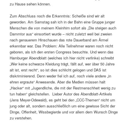
zu Hause sehen können.
Zum Abschluss noch die Erkenntnis: Scheiße sind wir alt
geworden. Am Samstag sah ich in der Bahn eine Gruppe junger
Menschen die von meinem Kleinhirn sofort als „Die steigen auch
Dammtor aus“ einsortiert wurde – nicht zuletzt weil bei zweien
nach genauerem Hinschauen das rote Dauerband am Ärmel
erkennbar war. Das Problem: Alle Teilnehmer waren noch nicht
geboren, als ich den ersten Congress besuchte. Und wenn das
Hamburger Abendblatt (welches ich hier nicht verlinke) schreibt
„Wer keine schwarze Kleidung trägt, fällt auf, wer über 50 Jahre
alt ist, erst recht“, so ist dies schlicht gelogen und DAS ist
diskriminierend. Denn weder fiel ich auf, noch viele andere „in
ehren ergraute“ Anwesende. Aber die Medien müssen halt
„Hacker“ mit „Jugendliche, die mit der Restmenschheit wenig zu
tun haben“ gleichstellen. Lieber Autor des Abendblatt-Artikels
(Jens Meyer-Odewald), es geht bei den „CCC-Themen“ nicht um
jung oder alt, sondern ausschließlich um eine gewisse Sicht der
Dinge, Offenheit, Wissbegierde und vor allem dem Wunsch Dinge
zu verstehen.