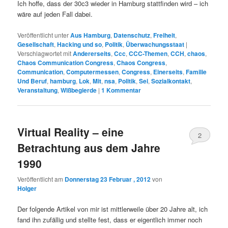
Ich hoffe, dass der 30c3 wieder in Hamburg stattfinden wird – ich
wäre auf jeden Fall dabei.
Veröffentlicht unter
Aus Hamburg
,
Datenschutz
,
Freiheit
,
Gesellschaft
,
Hacking und so
,
Politik
,
Überwachungsstaat
|
Verschlagwortet mit
Andererseits
,
Ccc
,
CCC-Themen
,
CCH
,
chaos
,
Chaos Communication Congress
,
Chaos Congress
,
Communication
,
Computermessen
,
Congress
,
Einerseits
,
Familie
Und Beruf
,
hamburg
,
Lok
,
Mit
,
nsa
,
Politik
,
Sei
,
Sozialkontakt
,
Veranstaltung
,
Wißbegierde
|
1
Kommentar
Virtual Reality – eine
2
Betrachtung aus dem Jahre
1990
Veröffentlicht am
Donnerstag 23 Februar , 2012
von
Holger
Der folgende Artikel von mir ist mittlerweile über 20 Jahre alt, ich
fand ihn zufällig und stellte fest, dass er eigentlich immer noch