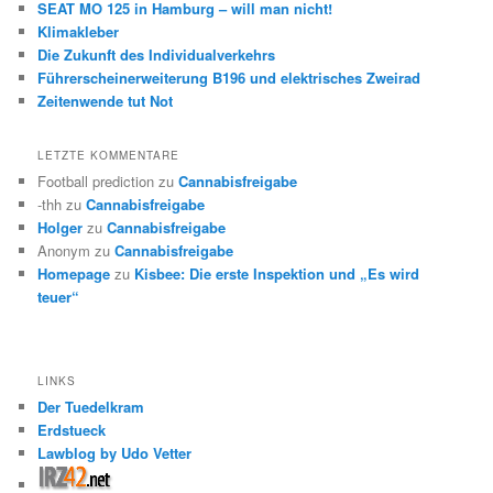
SEAT MO 125 in Hamburg – will man nicht!
Klimakleber
Die Zukunft des Individualverkehrs
Führerscheinerweiterung B196 und elektrisches Zweirad
Zeitenwende tut Not
LETZTE KOMMENTARE
Football prediction
zu
Cannabisfreigabe
-thh
zu
Cannabisfreigabe
Holger
zu
Cannabisfreigabe
Anonym
zu
Cannabisfreigabe
Homepage
zu
Kisbee: Die erste Inspektion und „Es wird
teuer“
LINKS
Der Tuedelkram
Erdstueck
Lawblog by Udo Vetter