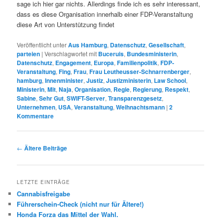
sage ich hier gar nichts. Allerdings finde ich es sehr interessant,
dass es diese Organisation innerhalb einer FDP-Veranstaltung
diese Art von Unterstützung findet
Veröffentlicht unter
Aus Hamburg
,
Datenschutz
,
Gesellschaft
,
parteien
|
Verschlagwortet mit
Buceruis
,
Bundesministerin
,
Datenschutz
,
Engagement
,
Europa
,
Familienpolitik
,
FDP-
Veranstaltung
,
Fing
,
Frau
,
Frau Leutheusser-Schnarrenberger
,
hamburg
,
Innenminister
,
Justiz
,
Justizministerin
,
Law School
,
Ministerin
,
Mit
,
Naja
,
Organisation
,
Regie
,
Regierung
,
Respekt
,
Sabine
,
Sehr Gut
,
SWIFT-Server
,
Transparenzgesetz
,
Unternehmen
,
USA
,
Veranstaltung
,
Weihnachtsmann
|
2
Kommentare
Beitrags-
←
Ältere Beiträge
Navigation
LETZTE EINTRÄGE
Cannabisfreigabe
Führerschein-Check (nicht nur für Ältere!)
Honda Forza das Mittel der Wahl.