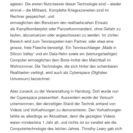
agieren. Die ersten Nutzniesser dieser Technologie sind – wieder
einmal – die Militaers. Komplette Kriegsszenerien sind im
Rechner gespeichert, und
ermoeglichen den Benutzern den realitaetsnahen Einsatz
als Kampfbomberpilot oder Panzerkommandant, ohne Gefahr zu
laufen, abzustuerzen oder angeschossen zu werden. Im zivilen
Bereich wird zum Tennisspielen kein Partner, oder etwa eine
grosse, freie Flaeche benoetigt. Ein Tennisschlaeger „Made in
Silicon Valley“ und ein Data-Helm sowie ein (leistungsfaehiger)
Computer ermoeglichen dem Boris-Imitat den Matchball im
Wohnzimmer. Die Technologie, die sich hinter den scheinbaren
Realitaeten verbirgt, wird auch als Cyberspace (Digitales
Universum) bezeichnet.
Aber zurueck zu der Veranstaltung in Hamburg. Dort wurde nun
der Cyperspace praesentiert. Ausserdem wurde der Versuch
unternommen, den derzeitigen Stand der Technik anhand von
Videos und Vorfuehrungen zu demonstrieren. Den Vorfuehrungen
fehlte es allerdings an Aktualitaet, denn die gezeigten Videos
waren mindestens 1 Jahr alt, und nichts ist so veraltet wie die
Computertechnologie des letzten Jahres. Timothy Leary gab sich