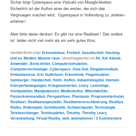
Sicher birgt Cyberspace eine Vielzahl von Moeglichkeiten.
Sicherlich ist der Author einer der ersten, der sich das
Vergnuegen machen wird, Cyperspace in Vollendung zu „erleben-
erfahren“.
Aber bitte daran denken: Es gibt nur eine Realitaet ! Das andere
ist leider nicht viel mehr als ein sehr gutes Kino.
Veröffentlicht unter
Erkenntnisse
,
Freiheit
,
Gesellschaft
,
Hacking
und so
,
Medien
,
Musste raus
|
Verschlagwortet mit
Alt
,
Am Abend
,
Anwender
,
Boris-Imitat
,
Computersimulation
,
Computertechnologie
,
Cyberspace
,
Data Suit
,
Eingabemedium
,
Enthusiasmus
,
Eric Gullichson
,
Erkenntnis
,
Flugsimulator
,
hamburger
,
Handschuh
,
Helm
,
Hoffen
,
Industriekapital
,
Intensiv
,
Koerperbewegungen
,
Kriegsszenerien
,
Leary
,
Lemminge
,
manipulation
,
Manipulatoren
,
Medienkultur
,
Mitentwickler
,
Panzerkommandant
,
Perspektiven
,
Phantasie
,
Programmierkunst
,
Realitaet
,
Realitaetsspezialist
,
Realitaetsverschleierung
,
Realitys
,
Risiko
,
Rollenspiel
,
Schnittstelle
,
Schwachpunkt
,
Technologie
,
Tennisschlaeger
,
Tennisspielen
,
Timothy
,
Timothy Leary
,
Veranstaltung
,
Virtual Reality
,
welt
,
wohnzimmer
|
2
Kommentare