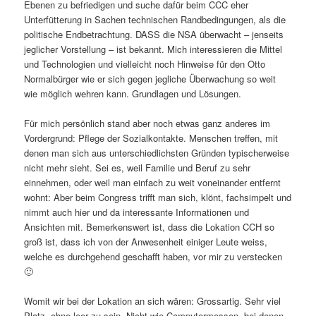
Ebenen zu befriedigen und suche dafür beim CCC eher
Unterfütterung in Sachen technischen Randbedingungen, als die
politische Endbetrachtung. DASS die NSA überwacht – jenseits
jeglicher Vorstellung – ist bekannt. Mich interessieren die Mittel
und Technologien und vielleicht noch Hinweise für den Otto
Normalbürger wie er sich gegen jegliche Überwachung so weit
wie möglich wehren kann. Grundlagen und Lösungen.
Für mich persönlich stand aber noch etwas ganz anderes im
Vordergrund: Pflege der Sozialkontakte. Menschen treffen, mit
denen man sich aus unterschiedlichsten Gründen typischerweise
nicht mehr sieht. Sei es, weil Familie und Beruf zu sehr
einnehmen, oder weil man einfach zu weit voneinander entfernt
wohnt: Aber beim Congress trifft man sich, klönt, fachsimpelt und
nimmt auch hier und da interessante Informationen und
Ansichten mit. Bemerkenswert ist, dass die Lokation CCH so
groß ist, dass ich von der Anwesenheit einiger Leute weiss,
welche es durchgehend geschafft haben, vor mir zu verstecken
🙂
Womit wir bei der Lokation an sich wären: Grossartig. Sehr viel
Platz, ohne leer zu sein. Nicht wie Computermessen, bei denen