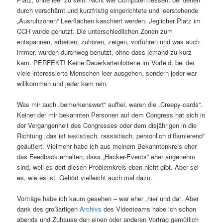
durch verschämt und kurzfristig eingerichtete und leerstehende
„Ausruhzonen“ Leerflächen kaschiert werden. Jeglicher Platz im
CCH wurde genutzt. Die unterschiedlichen Zonen zum
entspannen, arbeiten, zuhören, zeigen, vorführen und was auch
immer, wurden durchweg benutzt, ohne dass jemand zu kurz
kam. PERFEKT! Keine Dauerkartenlotterie im Vorfeld, bei der
viele interessierte Menschen leer ausgehen, sondern jeder war
willkommen und jeder kam rein.
Was mir auch „bemerkenswert“ auffiel, waren die „Creepy-cards“.
Keiner der mir bekannten Personen auf dem Congress hat sich in
der Vergangenheit des Congresses oder dem disjährigen in die
Richtung „das ist sexistisch, rassistisch, persönlich diffamierend“
geäußert. Vielmehr habe ich aus meinem Bekanntenkreis eher
das Feedback erhalten, dass „Hacker-Events“ eher angenehm
sind, weil es dort diesen Problemkreis eben nicht gibt. Aber sei
es, wie es ist. Gehört vielleicht auch mal dazu.
Vorträge habe ich kaum gesehen – war eher „hier und da“. Aber
dank des großartigen
Archivs
des Videoteams habe ich schon
abends und Zuhause den einen oder anderen Vortrag gemütlich