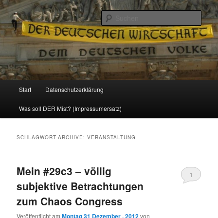
Politik, Wirtschaft, Soziales und Gesellschaft
Such
Reizzentrum
Hauptmenü
Start
Datenschutzerklärung
Zum
Zum
Was soll DER Mist? (Impressumersatz)
Inhalt
sekundären
wechseln
Inhalt
SCHLAGWORT-ARCHIVE:
VERANSTALTUNG
wechseln
Mein #29c3 – völlig
1
subjektive Betrachtungen
zum Chaos Congress
Veröffentlicht am
Montag 31 Dezember , 2012
von