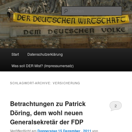
Politik, Wirtschaft, Soziales und Gesellschaft
Such
Reizzentrum
Hauptmenü
Start
Datenschutzerklärung
Zum
Zum
Was soll DER Mist? (Impressumersatz)
Inhalt
sekundären
wechseln
Inhalt
SCHLAGWORT-ARCHIVE:
VERSICHERUNG
wechseln
Betrachtungen zu Patrick
2
Döring, dem wohl neuen
Generalsekretär der FDP
Veröffentlicht am
Donnerstag 15 Dezember , 2011
von