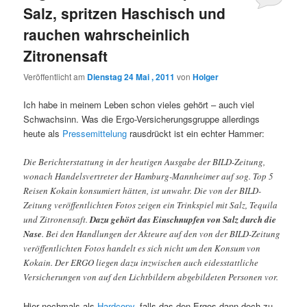
Salz, spritzen Haschisch und
rauchen wahrscheinlich
Zitronensaft
Veröffentlicht am
Dienstag 24 Mai , 2011
von
Holger
Ich habe in meinem Leben schon vieles gehört – auch viel
Schwachsinn. Was die Ergo-Versicherungsgruppe allerdings
heute als
Pressemittelung
rausdrückt ist ein echter Hammer:
Die Berichterstattung in der heutigen Ausgabe der BILD-Zeitung,
wonach Handelsvertreter der Hamburg-Mannheimer auf sog. Top 5
Reisen Kokain konsumiert hätten, ist unwahr. Die von der BILD-
Zeitung veröffentlichten Fotos zeigen ein Trinkspiel mit Salz, Tequila
und Zitronensaft.
Dazu gehört das Einschnupfen von Salz durch die
Nase
. Bei den Handlungen der Akteure auf den von der BILD-Zeitung
veröffentlichten Fotos handelt es sich nicht um den Konsum von
Kokain. Der ERGO liegen dazu inzwischen auch eidesstattliche
Versicherungen von auf den Lichtbildern abgebildeten Personen vor.
Hier nochmals als
Hardcopy
, falls das den Ergos dann doch zu