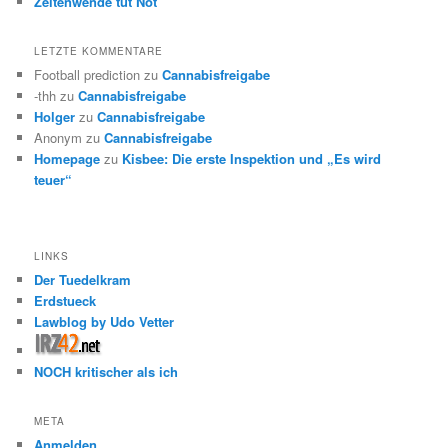
Zeitenwende tut Not
LETZTE KOMMENTARE
Football prediction
zu
Cannabisfreigabe
-thh
zu
Cannabisfreigabe
Holger
zu
Cannabisfreigabe
Anonym
zu
Cannabisfreigabe
Homepage
zu
Kisbee: Die erste Inspektion und „Es wird
teuer“
LINKS
Der Tuedelkram
Erdstueck
Lawblog by Udo Vetter
NOCH kritischer als ich
META
Anmelden