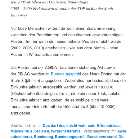
seit 2005 Mitglied des Deutschen Bundestages
2002 – 2006 Fraktionsvorsitzender der FDP im Rat der Stadt
Hannover
Nur böse Menschen wittern da wohl einen Zusammenhang
zwischen den Parteiämtern und den diversen gewinnträchtigen
Posten. Immer wenn ein neuer, höherer Posten erreicht wurde
(2002, 2005, 2010) erscheinen – wie aus dem Nichts – neue
Posten in Wirtschaftsunternehmen.
Die Posten bei der AGILA Haustierversicherung AG sowie
der DB AG werden im
Bundestagsprofil
des Herrn Döring mit der
Stufe 3 (jährlich) angegeben. Wobei dies nur bedeutet, dass die
Einkünfte jährlich ausgezahlt werden und jeweils 10.000€
(Höchststufe) übersteigen. Es ist ein kein neuer Trick, solche
Einkünfte jährlich anzugeben, da es wohl peinlich wäre
monatliche Einkünfte mit der Höchststufe 3 (über 10.000€)
anzugeben.
Veröffentlicht unter
Das darf doch nicht wahr sein
,
Erkenntnisse
,
Musste raus
,
parteien
,
Wirtschaftsrente
|
Verschlagwortet mit
Agila
,
aufsichtsrat
,
Bundestag
,
Bundestagsprofil
,
Bundesvorstand
,
Db