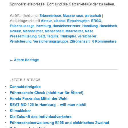
Springerstiefelpresse. Dort sind die Salzsniefer-Bilder zu sehen.
Veröffentlicht unter
Erkenntnisse
,
Musste raus
,
wirtschaft
|
Verschlagwortet mit
Akteur
,
alkohol
,
Einschnupfen
,
ERGO
,
Falschaussage
,
hamburg
,
Handelsvertreter
,
Handlung
,
Haschisch
,
Kokain
,
Mannheimer
,
Menschheit
,
Mitarbeiter
,
Nase
,
Pressemittelung
,
Salz
,
Tequila
,
Trinkspiel
,
Versicherer
,
Versicherung
,
Versicherungsgruppe
,
Zitronensaft
|
6
Kommentare
Beitrags-
←
Ältere Beiträge
Navigation
LETZTE EINTRÄGE
Cannabisfreigabe
Führerschein-Check (nicht nur für Ältere!)
Honda Forza das Mittel der Wahl.
SEAT MO 125 in Hamburg – will man nicht!
Klimakleber
Die Zukunft des Individualverkehrs
Führerscheinerweiterung B196 und elektrisches Zweirad