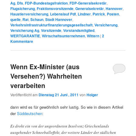
Ag
,
Dfs
,
FDP-Bundestagsfraktion
,
FDP-Generalsekretär
,
Flugsicherung
,
Fraktionsvorsitzende
,
Generalsekretär
,
Hannover
,
Haustierversicherung
,
Lebenslauf Pdf
,
Lindner
,
Patrick
,
Posten
,
quelle
,
Rat
,
Schaun
,
Stadt Hannover
,
Verkehrsinfrastrukturfinanzierungsgesellschaft
,
Versicherung
,
Versicherung Ag
,
Vorsitzende
,
Vorstandsmitglied
,
WERTGARANTIE
,
Wirtschaftsunternehmen
,
Wittern
|
2
Kommentare
Wenn Ex-Minister (aus
Versehen?) Wahrheiten
verarbeiten
Veröffentlicht am
Dienstag 21 Juni , 2011
von
Holger
dann wird es für gewöhnlich sehr lustig. So wie in diesem Artikel
der
Süddeutschen
:
Es droht ein von der ungeordneten Insolvenz Griechenlands
ausgehender Schneeballeffekt, der weitere Länder der südlichen