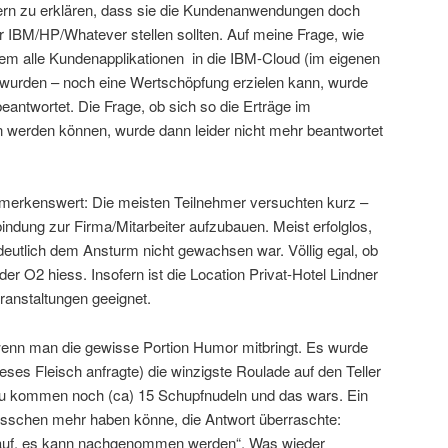
rn zu erklären, dass sie die Kundenanwendungen doch
r IBM/HP/Whatever stellen sollten. Auf meine Frage, wie
m alle Kundenapplikationen in die IBM-Cloud (im eigenen
wurden – noch eine Wertschöpfung erzielen kann, wurde
beantwortet. Die Frage, ob sich so die Erträge im
 werden können, wurde dann leider nicht mehr beantwortet
merkenswert: Die meisten Teilnehmer versuchten kurz –
bindung zur Firma/Mitarbeiter aufzubauen. Meist erfolglos,
eutlich dem Ansturm nicht gewachsen war. Völlig egal, ob
er O2 hiess. Insofern ist die Location Privat-Hotel Lindner
ranstaltungen geeignet.
enn man die gewisse Portion Humor mitbringt. Es wurde
eses Fleisch anfragte) die winzigste Roulade auf den Teller
Dazu kommen noch (ca) 15 Schupfnudeln und das wars. Ein
bisschen mehr haben könne, die Antwort überraschte:
l auf, es kann nachgenommen werden“. Was wieder