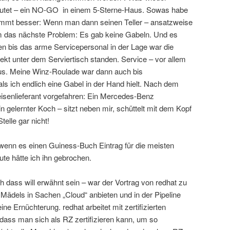
deutet – ein NO-GO in einem 5-Sterne-Haus. Sowas habe
kommt besser: Wenn man dann seinen Teller – ansatzweise
kam das nächste Problem: Es gab keine Gabeln. Und es
n bis das arme Servicepersonal in der Lage war die
ekt unter dem Serviertisch standen. Service – vor allem
 aus. Meine Winz-Roulade war dann auch bis
ls ich endlich eine Gabel in der Hand hielt. Nach dem
senlieferant vorgefahren: Ein Mercedes-Benz
in gelernter Koch – sitzt neben mir, schüttelt mit dem Kopf
telle gar nicht!
wenn es einen Guiness-Buch Eintrag für die meisten
eute hätte ich ihn gebrochen.
 dass will erwähnt sein – war der Vortrag von redhat zu
ädels in Sachen „Cloud“ anbieten und in der Pipeline
ne Ernüchterung. redhat arbeitet mit zertifizierten
ass man sich als RZ zertifizieren kann, um so