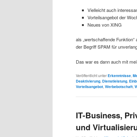
Vielleicht auch interess
Vorteilsangebot der Woc
Neues von XING
als „wertschaffende Funktion“ 
der Begriff SPAM für unverlan
Das war es dann auch mit mei
Veröffentlicht unter
Erkenntnisse
,
Me
Deaktivierung
,
Dienstleistung
,
Einb
Vorteilsangebot
,
Werbebotschaft
,
W
IT-Business, Pri
und Virtualisier