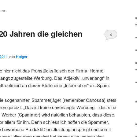
UNG
20 Jahren die gleichen
4
 2011
von
Holger
 hier nicht das Frühstücksfleisch der Firma Hormel
langt
zugestellte Werbung. Das Adjektiv „unverlangt“ in
ft
definiert an dieser Stelle eine „Information“ als Spam.
die sogenannten Spammerjäger (remember Canossa) stets
en gereizt: „Das ist keine unverlangte Werbung – das sind
er Werber (Spammer) wird natürlich behaupten, dass diese
vor allem für ihn. Denn schliesslich hoffen die Spammer,
e beworbene Produkt/Dienstleistung anspringt und somit
vor all dies aber passiert hat schon eine Instanz den