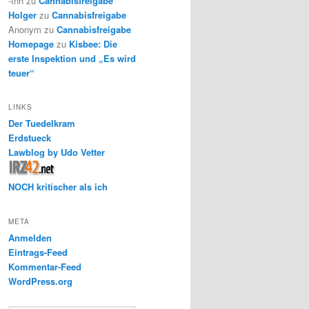
-thh
zu
Cannabisfreigabe
Holger
zu
Cannabisfreigabe
Anonym
zu
Cannabisfreigabe
Homepage
zu
Kisbee: Die
erste Inspektion und „Es wird
teuer“
LINKS
Der Tuedelkram
Erdstueck
Lawblog by Udo Vetter
NOCH kritischer als ich
META
Anmelden
Eintrags-Feed
Kommentar-Feed
WordPress.org