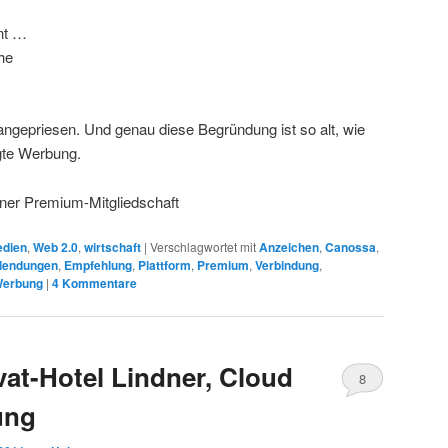
ant …
he
angepriesen. Und genau diese Begründung ist so alt, wie
gte Werbung.
ner Premium-Mitgliedschaft
dien
,
Web 2.0
,
wirtschaft
|
Verschlagwortet mit
Anzeichen
,
Canossa
,
lendungen
,
Empfehlung
,
Plattform
,
Premium
,
Verbindung
,
erbung
|
4
Kommentare
vat-Hotel Lindner, Cloud
8
ung