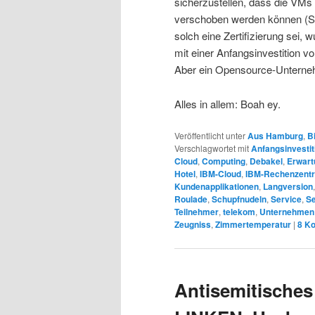
sicherzustellen, dass die VMs
verschoben werden können (St
solch eine Zertifizierung sei,
mit einer Anfangsinvestition v
Aber ein Opensource-Unterneh
Alles in allem: Boah ey.
Veröffentlicht unter
Aus Hamburg
,
B
Verschlagwortet mit
Anfangsinvestit
Cloud
,
Computing
,
Debakel
,
Erwart
Hotel
,
IBM-Cloud
,
IBM-Rechenzent
Kundenapplikationen
,
Langversion
Roulade
,
Schupfnudeln
,
Service
,
Se
Teilnehmer
,
telekom
,
Unternehmen
Zeugniss
,
Zimmertemperatur
|
8
Ko
Antisemitisches 