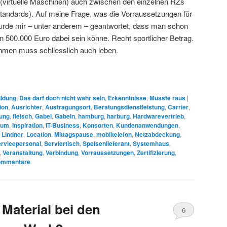
 (virtuelle Maschinen) auch zwischen den einzelnen RZs
andards). Auf meine Frage, was die Vorraussetzungen für
 wurde mir – unter anderem – geantwortet, dass man schon
on 500.000 Euro dabei sein könne. Recht sportlicher Betrag.
men muss schliesslich auch leben.
ildung
,
Das darf doch nicht wahr sein
,
Erkenntnisse
,
Musste raus
|
ion
,
Ausrichter
,
Austragungsort
,
Beratungsdienstleistung
,
Carrier
,
ung
,
fleisch
,
Gabel
,
Gabeln
,
hamburg
,
harburg
,
Hardwarevertrieb
,
rum
,
Inspiration
,
IT-Business
,
Konsorten
,
Kundenanwendungen
,
,
Lindner
,
Location
,
Mittagspause
,
mobiltelefon
,
Netzabdeckung
,
rvicepersonal
,
Serviertisch
,
Speisenlieferant
,
Systemhaus
,
,
Veranstaltung
,
Verbindung
,
Vorraussetzungen
,
Zertifizierung
,
mmentare
Material bei den
6