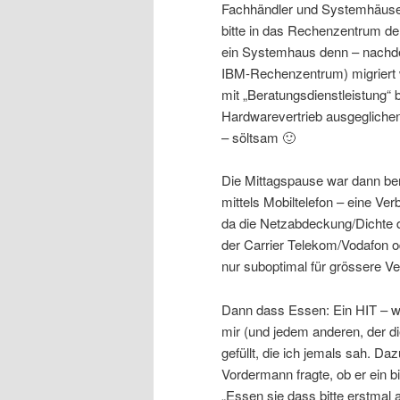
Fachhändler und Systemhäuse
bitte in das Rechenzentrum de
ein Systemhaus denn – nachde
IBM-Rechenzentrum) migriert 
mit „Beratungsdienstleistung“ 
Hardwarevertrieb ausgeglichen
– söltsam 🙂
Die Mittagspause war dann be
mittels Mobiltelefon – eine Ver
da die Netzabdeckung/Dichte d
der Carrier Telekom/Vodafon od
nur suboptimal für grössere Ve
Dann dass Essen: Ein HIT – w
mir (und jedem anderen, der di
gefüllt, die ich jemals sah. 
Vordermann fragte, ob er ein 
„Essen sie dass bitte erstma