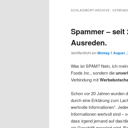
Inhalt
sekundären
SCHLAGWORT-ARCHIVE:
VERBIND
wechseln
Inhalt
Spammer – seit 
wechseln
Ausreden.
Veröffentlicht am
Montag 1 August ,
Was ist SPAM? Nein, ich meine
Foods Inc., sondern die
unver
Verbindung mit
Werbebotscha
Schon vor 20 Jahren wurden 
durch eine Erklärung zum Lach
wertvolle Informationen“. Jed
Informationen wertvoll sind – 
dass irgend jemand auf das/di
ein Geschäft generiert wird. Be