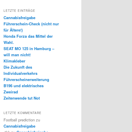
LETZTE EINTRÄGE
Cannabisfreigabe
Führerschein-Check (nicht nur
für Ältere!)
Honda Forza das Mittel der
Wahl.
SEAT MO 125 in Hamburg –
will man nicht!
Klimakleber
Die Zukunft des
Individualverkehrs
Führerscheinerweiterung
B196 und elektrisches
Zweirad
Zeitenwende tut Not
LETZTE KOMMENTARE
Football prediction
zu
Cannabisfreigabe