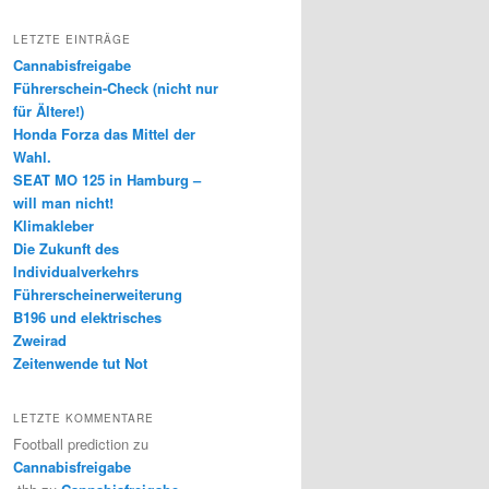
LETZTE EINTRÄGE
Cannabisfreigabe
Führerschein-Check (nicht nur
für Ältere!)
Honda Forza das Mittel der
Wahl.
SEAT MO 125 in Hamburg –
will man nicht!
Klimakleber
Die Zukunft des
Individualverkehrs
Führerscheinerweiterung
B196 und elektrisches
Zweirad
Zeitenwende tut Not
LETZTE KOMMENTARE
Football prediction
zu
Cannabisfreigabe