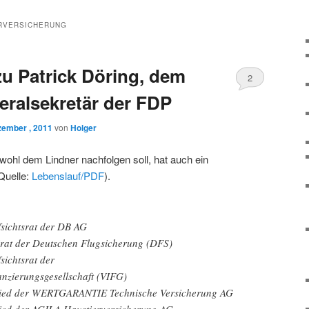
RVERSICHERUNG
u Patrick Döring, dem
2
ralsekretär der FDP
zember , 2011
von
Holger
wohl dem Lindner nachfolgen soll, hat auch ein
Quelle:
Lebenslauf/PDF
).
fsichtsrat der DB AG
eirat der Deutschen Flugsicherung (DFS)
sichtsrat der
anzierungsgesellschaft (VIFG)
glied der WERTGARANTIE Technische Versicherung AG
lied der AGILA Haustierversicherung AG