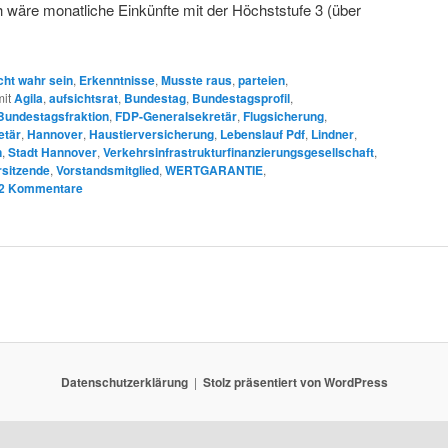
h wäre monatliche Einkünfte mit der Höchststufe 3 (über
cht wahr sein
,
Erkenntnisse
,
Musste raus
,
parteien
,
it
Agila
,
aufsichtsrat
,
Bundestag
,
Bundestagsprofil
,
Bundestagsfraktion
,
FDP-Generalsekretär
,
Flugsicherung
,
etär
,
Hannover
,
Haustierversicherung
,
Lebenslauf Pdf
,
Lindner
,
n
,
Stadt Hannover
,
Verkehrsinfrastrukturfinanzierungsgesellschaft
,
rsitzende
,
Vorstandsmitglied
,
WERTGARANTIE
,
2
Kommentare
Datenschutzerklärung
Stolz präsentiert von WordPress