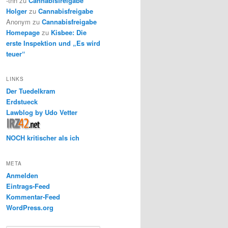
-thh
zu
Cannabisfreigabe
Holger
zu
Cannabisfreigabe
Anonym
zu
Cannabisfreigabe
Homepage
zu
Kisbee: Die
erste Inspektion und „Es wird
teuer“
LINKS
Der Tuedelkram
Erdstueck
Lawblog by Udo Vetter
NOCH kritischer als ich
META
Anmelden
Eintrags-Feed
Kommentar-Feed
WordPress.org