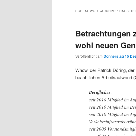
Inhalt
sekundären
SCHLAGWORT-ARCHIVE:
HAUSTIE
wechseln
Inhalt
Betrachtungen z
wechseln
wohl neuen Gene
Veröffentlicht am
Donnerstag 15 De
Whow, der Patrick Döring, der 
beachtlichen Arbeitsaufwand (
Berufliches
:
seit 2010 Mitglied im Au
seit 2010 Mitglied im B
seit 2010 Mitglied im Auf
Verkehrsinfrastrukturfin
seit 2005 Vorstandsmit
seit 2002 Vorstandsmitg