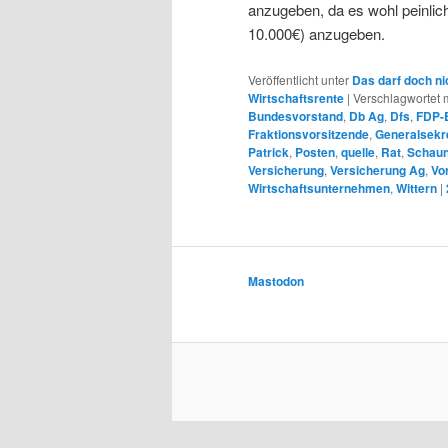
anzugeben, da es wohl peinlic
10.000€) anzugeben.
Veröffentlicht unter
Das darf doch ni
Wirtschaftsrente
|
Verschlagwortet m
Bundesvorstand
,
Db Ag
,
Dfs
,
FDP-
Fraktionsvorsitzende
,
Generalsekr
Patrick
,
Posten
,
quelle
,
Rat
,
Schau
Versicherung
,
Versicherung Ag
,
Vo
Wirtschaftsunternehmen
,
Wittern
|
Mastodon