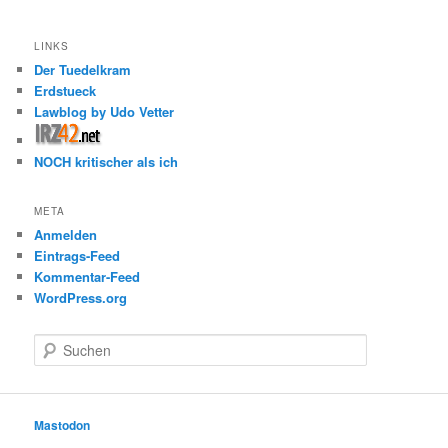
LINKS
Der Tuedelkram
Erdstueck
Lawblog by Udo Vetter
NOCH kritischer als ich
META
Anmelden
Eintrags-Feed
Kommentar-Feed
WordPress.org
S
u
c
h
e
Mastodon
n