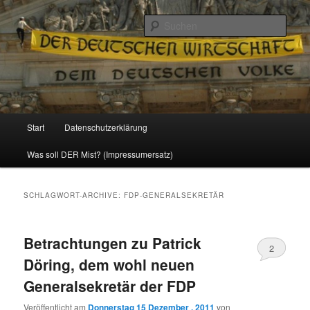
Politik, Wirtschaft, Soziales und Gesellschaft
Such
Reizzentrum
Hauptmenü
Start
Datenschutzerklärung
Zum
Zum
Was soll DER Mist? (Impressumersatz)
Inhalt
sekundären
wechseln
Inhalt
SCHLAGWORT-ARCHIVE:
FDP-GENERALSEKRETÄR
wechseln
Betrachtungen zu Patrick
2
Döring, dem wohl neuen
Generalsekretär der FDP
Veröffentlicht am
Donnerstag 15 Dezember , 2011
von