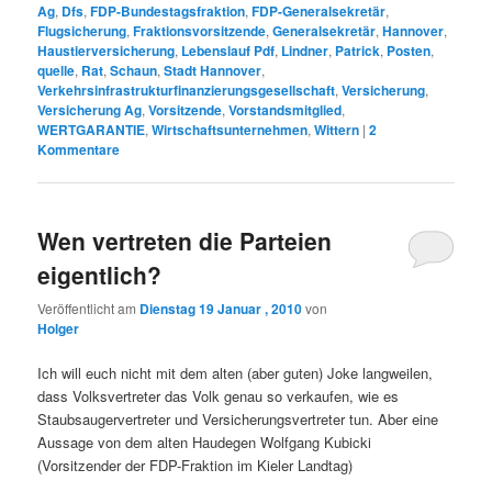
Ag
,
Dfs
,
FDP-Bundestagsfraktion
,
FDP-Generalsekretär
,
Flugsicherung
,
Fraktionsvorsitzende
,
Generalsekretär
,
Hannover
,
Haustierversicherung
,
Lebenslauf Pdf
,
Lindner
,
Patrick
,
Posten
,
quelle
,
Rat
,
Schaun
,
Stadt Hannover
,
Verkehrsinfrastrukturfinanzierungsgesellschaft
,
Versicherung
,
Versicherung Ag
,
Vorsitzende
,
Vorstandsmitglied
,
WERTGARANTIE
,
Wirtschaftsunternehmen
,
Wittern
|
2
Kommentare
Wen vertreten die Parteien
eigentlich?
Veröffentlicht am
Dienstag 19 Januar , 2010
von
Holger
Ich will euch nicht mit dem alten (aber guten) Joke langweilen,
dass Volksvertreter das Volk genau so verkaufen, wie es
Staubsaugervertreter und Versicherungsvertreter tun. Aber eine
Aussage von dem alten Haudegen Wolfgang Kubicki
(Vorsitzender der FDP-Fraktion im Kieler Landtag)