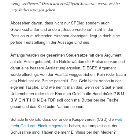
wenig verdienen.“ Durch den ermäßigten Steuersatz werde es hier
jetzt Verbesserungen geben.
Abgesehen davon, dass nicht nur SPDler, sondern auch
Gewerkschaftler und andere „Besserverdiener“ nicht in der
Pension zum röhrenden Hirschen absteigen, liegt ja doch eine
perfide Feststellung in der Aussage Lindners.
Anfangs wurden die gesenkten Steuersätze mit dem Argument
auf die Reise gebracht, die Hotels würden die Preise senken und
damit eine bessere Auslastung erzielen. DIESES Argument
wurde allerdings von der Realität weggestrichen. Kein (oder kaum
ein) Hotel hat die Preise gesenkt. Das Geld bleibt schön in der
eigenen Tasche. Und wie nennt man das, wenn der Staat einem
Unternehmen (oder einer Branche) Geld in die Hand drückt?
S U
B V E N T I O N
Die FDP soll doch mal Butter bei die Fische
geben und das Kind beim Namen nennen.
Schade finde ich, dass der andere Kasperverein (CSU) die
weit
mehr Geld von Finck eingesackt
haben, so komplett aus der
Schusslinie sind. Haben die mehr Einfluss bei den Medien?