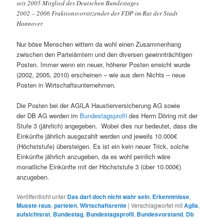
seit 2005 Mitglied des Deutschen Bundestages
2002 – 2006 Fraktionsvorsitzender der FDP im Rat der Stadt
Hannover
Nur böse Menschen wittern da wohl einen Zusammenhang
zwischen den Parteiämtern und den diversen gewinnträchtigen
Posten. Immer wenn ein neuer, höherer Posten erreicht wurde
(2002, 2005, 2010) erscheinen – wie aus dem Nichts – neue
Posten in Wirtschaftsunternehmen.
Die Posten bei der AGILA Haustierversicherung AG sowie
der DB AG werden im
Bundestagsprofil
des Herrn Döring mit der
Stufe 3 (jährlich) angegeben. Wobei dies nur bedeutet, dass die
Einkünfte jährlich ausgezahlt werden und jeweils 10.000€
(Höchststufe) übersteigen. Es ist ein kein neuer Trick, solche
Einkünfte jährlich anzugeben, da es wohl peinlich wäre
monatliche Einkünfte mit der Höchststufe 3 (über 10.000€)
anzugeben.
Veröffentlicht unter
Das darf doch nicht wahr sein
,
Erkenntnisse
,
Musste raus
,
parteien
,
Wirtschaftsrente
|
Verschlagwortet mit
Agila
,
aufsichtsrat
,
Bundestag
,
Bundestagsprofil
,
Bundesvorstand
,
Db