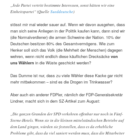
„Jede Partei vertritt bestimmte Interessen, sonst hätten wir eine
Einheitspartei“ (Quelle
Sueddeutsche
)
stösst mir mal wieder sauer auf. Wenn wir davon ausgehen, dass
man sich seine Anliegen in der Politik kaufen kann, dann sind wir
(die Normalverdiener) die armen Schweine der Nation. 10% der
Deutschen besitzen 80% des Gesamtvermögens. Wie zum
Henker soll sich das Volk (die Mehrheit der Menschen) dagegen
wehren, wenn nicht endlich diese käuflichen Drecksäcke
von
uns Wählern
in die Wüste geschickt werden?
Das Dumme ist nur, dass zu viele Wähler diese Kacke gar nicht
mehr mitbekommen – sind es die Drogen im Trinkwasser?
Aber auch ein anderer FDPler, nämlich der FDP-Generalsekretär
Lindner, macht sich in dem SZ-Artikel zum August:
„Die ganzen Granden der SPD verkehren offenbar nur noch in Fünf-
Sterne-Hotels. Wenn sie in die kleinen mittelständischen Betriebe auf
dem Land gingen, würden sie feststellen, dass es da erhebliche
Probleme gibt, dass da viel saniert werden muss, dass die Mitarbeiter