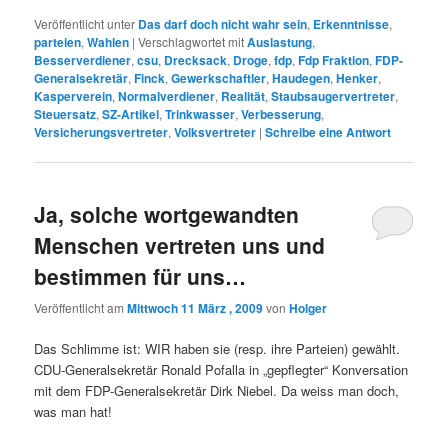
Veröffentlicht unter
Das darf doch nicht wahr sein
,
Erkenntnisse
,
parteien
,
Wahlen
|
Verschlagwortet mit
Auslastung
,
Besserverdiener
,
csu
,
Drecksack
,
Droge
,
fdp
,
Fdp Fraktion
,
FDP-
Generalsekretär
,
Finck
,
Gewerkschaftler
,
Haudegen
,
Henker
,
Kasperverein
,
Normalverdiener
,
Realität
,
Staubsaugervertreter
,
Steuersatz
,
SZ-Artikel
,
Trinkwasser
,
Verbesserung
,
Versicherungsvertreter
,
Volksvertreter
|
Schreibe eine Antwort
Ja, solche wortgewandten
Menschen vertreten uns und
bestimmen für uns…
Veröffentlicht am
Mittwoch 11 März , 2009
von
Holger
Das Schlimme ist: WIR haben sie (resp. ihre Parteien) gewählt.
CDU-Generalsekretär Ronald Pofalla in „gepflegter“ Konversation
mit dem FDP-Generalsekretär Dirk Niebel. Da weiss man doch,
was man hat!