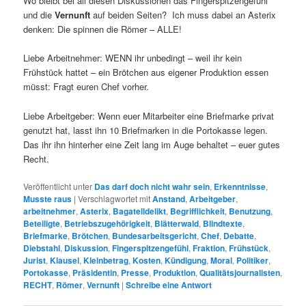
Wo bleibt bei all diesen Diskussionen das Fingerspitzengefühl
und die
Vernunft
auf beiden Seiten? Ich muss dabei an Asterix
denken: Die spinnen die Römer – ALLE!
Liebe Arbeitnehmer: WENN ihr unbedingt – weil ihr kein
Frühstück hattet – ein Brötchen aus eigener Produktion essen
müsst: Fragt euren Chef vorher.
Liebe Arbeitgeber: Wenn euer Mitarbeiter eine Briefmarke privat
genutzt hat, lasst ihn 10 Briefmarken in die Portokasse legen.
Das ihr ihn hinterher eine Zeit lang im Auge behaltet – euer gutes
Recht.
Veröffentlicht unter
Das darf doch nicht wahr sein
,
Erkenntnisse
,
Musste raus
|
Verschlagwortet mit
Anstand
,
Arbeitgeber
,
arbeitnehmer
,
Asterix
,
Bagatelldelikt
,
Begrifflichkeit
,
Benutzung
,
Beteiligte
,
Betriebszugehörigkeit
,
Blätterwald
,
Blindtexte
,
Briefmarke
,
Brötchen
,
Bundesarbeitsgericht
,
Chef
,
Debatte
,
Diebstahl
,
Diskussion
,
Fingerspitzengefühl
,
Fraktion
,
Frühstück
,
Jurist
,
Klausel
,
Kleinbetrag
,
Kosten
,
Kündigung
,
Moral
,
Politiker
,
Portokasse
,
Präsidentin
,
Presse
,
Produktion
,
Qualitätsjournalisten
,
RECHT
,
Römer
,
Vernunft
|
Schreibe eine Antwort