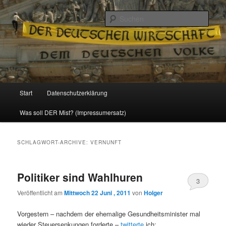
Politik, Wirtschaft, Soziales und Gesellschaft
Such
Reizzentrum
Hauptmenü
Start
Datenschutzerklärung
Zum
Zum
Was soll DER Mist? (Impressumersatz)
Inhalt
sekundären
wechseln
Inhalt
SCHLAGWORT-ARCHIVE:
VERNUNFT
wechseln
Politiker sind Wahlhuren
3
Veröffentlicht am
Mittwoch 22 Juni , 2011
von
Holger
Vorgestern – nachdem der ehemalige Gesundheitsminister mal
wieder Steuersenkungen forderte –
twitterte
ich: