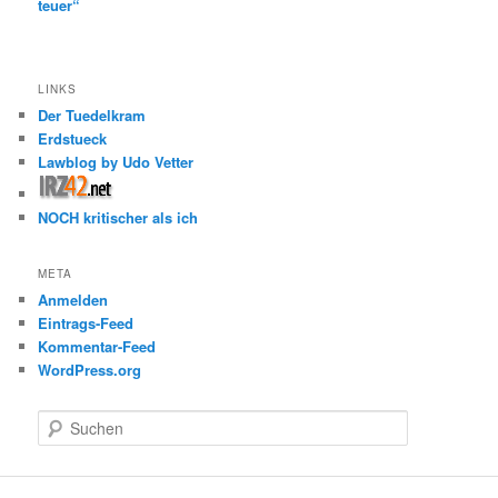
teuer“
LINKS
Der Tuedelkram
Erdstueck
Lawblog by Udo Vetter
NOCH kritischer als ich
META
Anmelden
Eintrags-Feed
Kommentar-Feed
WordPress.org
S
u
c
h