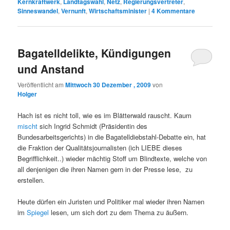
Kernkraftwerk
,
Landtagswahl
,
Netz
,
Regierungsvertreter
,
Sinneswandel
,
Vernunft
,
Wirtschaftsminister
|
4
Kommentare
Bagatelldelikte, Kündigungen
und Anstand
Veröffentlicht am
Mittwoch 30 Dezember , 2009
von
Holger
Hach ist es nicht toll, wie es im Blätterwald rauscht. Kaum
mischt
sich Ingrid Schmidt (Präsidentin des
Bundesarbeitsgerichts) in die Bagatelldiebstahl-Debatte ein, hat
die Fraktion der Qualitätsjournalisten (ich LIEBE dieses
Begrifflichkeit..) wieder mächtig Stoff um Blindtexte, welche von
all denjenigen die ihren Namen gern in der Presse lese, zu
erstellen.
Heute dürfen ein Juristen und Politiker mal wieder ihren Namen
im
Spiegel
lesen, um sich dort zu dem Thema zu äußern.