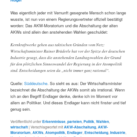
Holger
Was eigentlich jeder mit Vernunft gesegnete Mensch schon lange
wusste, ist nun von einem Regierungsvertreter offiziell bestätigt
worden: Das AKW-Moratorium und die Abschaltung der alten
AKWs sind allein den anstehenden Wahlen geschuldet:
Kernkraftwerke gehen aus taktischen Gründen vom Netz:
Wirtschaftsminister Rainer Brüderle hat vor der Spitze der deutschen
Industrie gesagt, dass die anstehenden Landtagswahlen der Grund
für den plötzlichen Sinneswandel der Regierung in der Atompolitik
sind. Entscheidungen seien da „nicht immer ganz rational“.
Quelle:
Süddeutsche
. So sieht es aus: Der Wirtschaftsminister
bezeichnet die Abschaltung der AKWs somit als irrational. Wenn
ich an den Begriff Endlager denke, denke ich im Moment vor
allem an Politiker. Und dieses Endlager kann nicht finster und tief
genug sein.
Veröffentlicht unter
Erkenntnisse
,
parteien
,
Politik
,
Wahlen
,
wirtschaft
|
Verschlagwortet mit
AKW-Abschaltung
,
AKW-
Moratorium
,
AKWs
,
Atompolitik
,
Endlager
,
Entscheidung
,
Industrie
,