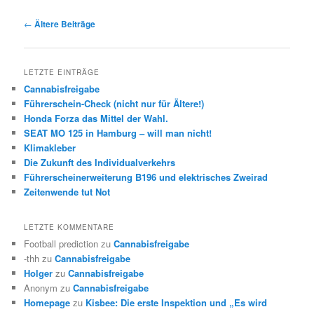
Beitrags-
←
Ältere Beiträge
Navigation
LETZTE EINTRÄGE
Cannabisfreigabe
Führerschein-Check (nicht nur für Ältere!)
Honda Forza das Mittel der Wahl.
SEAT MO 125 in Hamburg – will man nicht!
Klimakleber
Die Zukunft des Individualverkehrs
Führerscheinerweiterung B196 und elektrisches Zweirad
Zeitenwende tut Not
LETZTE KOMMENTARE
Football prediction
zu
Cannabisfreigabe
-thh
zu
Cannabisfreigabe
Holger
zu
Cannabisfreigabe
Anonym
zu
Cannabisfreigabe
Homepage
zu
Kisbee: Die erste Inspektion und „Es wird