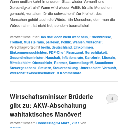
Wann endlich kehrt in unserem Staat wieder Vernunft und
Gerechtigkeit ein? Wann wird wieder Politik für alle Menschen
gemacht, vor allem für die schwachen? Zur Freiheit des
Menschen gehört auch die Würde. Ein Menschen, dem man die
Würde nahm, ist nicht frei, sondern traumatisiert.
Veröffentlicht unter
Das darf doch nicht wahr sein
,
Erkenntnisse
,
Freiheit
,
Musste raus
,
parteien
,
Politik
,
Wahlen
,
wirtschaft
|
Verschlagwortet mit
berlin
,
deutschland
,
Einkommen
,
Einkommensschichten
,
FDP-Chef
,
Finanzamt
,
Gerechtigkeit
,
Gesundheitsminister
,
Haushalt
,
Inflationsrate
,
Kanzlerin
,
Liberale
,
Mittelschicht
,
Oberschicht
,
Rentner
,
Sammelbegriff
,
Staatdiener
,
Steuergeschenk
,
Steuern
,
Steuersenkung
,
Unterschicht
,
Vernunft
,
Wirtschaftswissenschaftler
|
3
Kommentare
Wirtschaftsminister Brüderle
4
gibt zu: AKW-Abschaltung
wahltaktisches Manöver!
Veröffentlicht am
Donnerstag 24 März , 2011
von