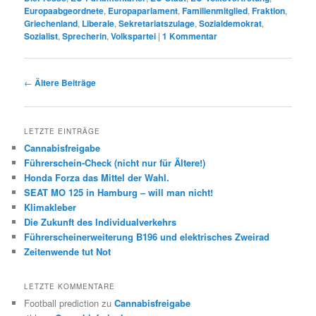
Europaabgeordnete
,
Europaparlament
,
Familienmitglied
,
Fraktion
,
Griechenland
,
Liberale
,
Sekretariatszulage
,
Sozialdemokrat
,
Sozialist
,
Sprecherin
,
Volkspartei
|
1
Kommentar
Beitrags-
←
Ältere Beiträge
Navigation
LETZTE EINTRÄGE
Cannabisfreigabe
Führerschein-Check (nicht nur für Ältere!)
Honda Forza das Mittel der Wahl.
SEAT MO 125 in Hamburg – will man nicht!
Klimakleber
Die Zukunft des Individualverkehrs
Führerscheinerweiterung B196 und elektrisches Zweirad
Zeitenwende tut Not
LETZTE KOMMENTARE
Football prediction
zu
Cannabisfreigabe