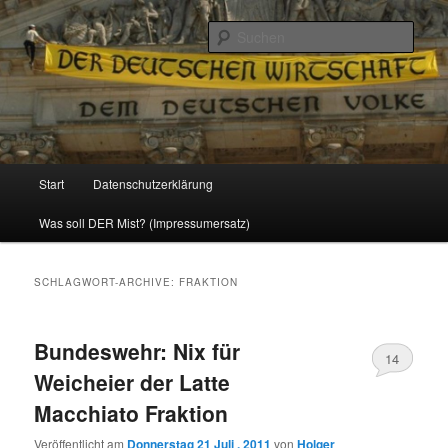
Politik, Wirtschaft, Soziales und Gesellschaft
Such
Reizzentrum
Hauptmenü
Start
Datenschutzerklärung
Zum
Zum
Was soll DER Mist? (Impressumersatz)
Inhalt
sekundären
wechseln
Inhalt
SCHLAGWORT-ARCHIVE:
FRAKTION
wechseln
Bundeswehr: Nix für
14
Weicheier der Latte
Macchiato Fraktion
Veröffentlicht am
Donnerstag 21 Juli , 2011
von
Holger