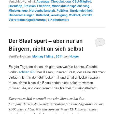
Verschlagwortet mit
Aussage
,
Chocolat
,
csu
,
CSU-Mitglied
,
Dorfdepp
,
Fraktion
,
Friedrich
,
Mindestdatenspeicherung
,
Ministerriege
,
Nervenheilanstalt
,
Politiker
,
Streicheleinheit
,
Umbenamsungen
,
Unfalltod
,
Vereinigung
,
Vollidiot
,
Vorbild
,
Vorratsdatenspeicherung
|
6
Kommentare
Der Staat spart – aber nur an
1
Bürgern, nicht an sich selbst
Veröffentlicht am
Montag 7 März , 2011
von
Holger
Es gibt Tage, an denen ich glatt verzweifeln könnte. Gerade
vorhin
schrieb ich
über diesen, unseren Staat, der seine Bilanzen
einfach nicht in den Griff bekommt und an allen Ecken sparen
muss, damit bloss die Besitzenden nicht belastet werden
müssen. Ja, und dann kommt das hier bei mir reingeflattert:
Zum zweiten Mal innerhalb von zehn Monaten hat das
Europaparlament die Sekretariatszulage für seine Abgeordneten um
1.500 Euro erhöht. Wie eine Sprecherin der EU-Volksvertretung