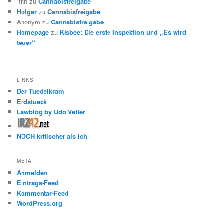
-thh
zu
Cannabisfreigabe
Holger
zu
Cannabisfreigabe
Anonym
zu
Cannabisfreigabe
Homepage
zu
Kisbee: Die erste Inspektion und „Es wird
teuer“
LINKS
Der Tuedelkram
Erdstueck
Lawblog by Udo Vetter
NOCH kritischer als ich
META
Anmelden
Eintrags-Feed
Kommentar-Feed
WordPress.org