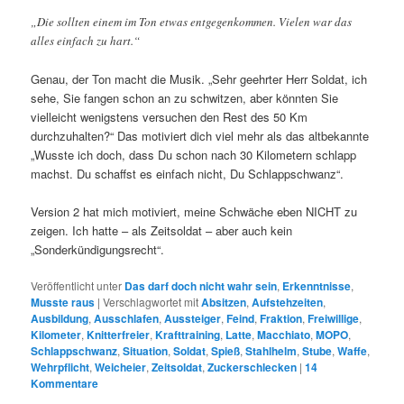
„Die sollten einem im Ton etwas entgegenkommen. Vielen war das
alles einfach zu hart.“
Genau, der Ton macht die Musik. „Sehr geehrter Herr Soldat, ich
sehe, Sie fangen schon an zu schwitzen, aber könnten Sie
vielleicht wenigstens versuchen den Rest des 50 Km
durchzuhalten?“ Das motiviert dich viel mehr als das altbekannte
„Wusste ich doch, dass Du schon nach 30 Kilometern schlapp
machst. Du schaffst es einfach nicht, Du Schlappschwanz“.
Version 2 hat mich motiviert, meine Schwäche eben NICHT zu
zeigen. Ich hatte – als Zeitsoldat – aber auch kein
„Sonderkündigungsrecht“.
Veröffentlicht unter
Das darf doch nicht wahr sein
,
Erkenntnisse
,
Musste raus
|
Verschlagwortet mit
Absitzen
,
Aufstehzeiten
,
Ausbildung
,
Ausschlafen
,
Aussteiger
,
Feind
,
Fraktion
,
Freiwillige
,
Kilometer
,
Knitterfreier
,
Krafttraining
,
Latte
,
Macchiato
,
MOPO
,
Schlappschwanz
,
Situation
,
Soldat
,
Spieß
,
Stahlhelm
,
Stube
,
Waffe
,
Wehrpflicht
,
Weicheier
,
Zeitsoldat
,
Zuckerschlecken
|
14
Kommentare