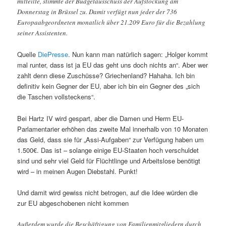
mitteilte, stimmte der Budgetausschuss der Aufstockung am
Donnerstag in Brüssel zu. Damit verfügt nun jeder der 736
Europaabgeordneten monatlich über 21.209 Euro für die Bezahlung
seiner Assistenten.
Quelle
DiePresse
. Nun kann man natürlich sagen: „Holger kommt
mal runter, dass ist ja EU das geht uns doch nichts an“. Aber wer
zahlt denn diese Zuschüsse? Griechenland? Hahaha. Ich bin
definitiv kein Gegner der EU, aber ich bin ein Gegner des „sich
die Taschen vollsteckens“.
Bei Hartz IV wird gespart, aber die Damen und Herrn EU-
Parlamentarier erhöhen das zweite Mal innerhalb von 10 Monaten
das Geld, dass sie für „Assi-Aufgaben“ zur Verfügung haben um
1.500€. Das ist – solange einige EU-Staaten hoch verschuldet
sind und sehr viel Geld für Flüchtlinge und Arbeitslose benötigt
wird – in meinen Augen Diebstahl. Punkt!
Und damit wird gewiss nicht betrogen, auf die Idee würden die
zur EU abgeschobenen nicht kommen
Außerdem wurde die Beschäftigung von Familienmitgliedern durch