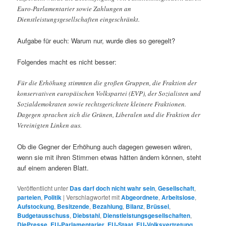
Euro-Parlamentarier sowie Zahlungen an
Dienstleistungsgesellschaften eingeschränkt.
Aufgabe für euch: Warum nur, wurde dies so geregelt?
Folgendes macht es nicht besser:
Für die Erhöhung stimmten die großen Gruppen, die Fraktion der
konservativen europäischen Volkspartei (EVP), der Sozialisten und
Sozialdemokraten sowie rechtsgerichtete kleinere Fraktionen.
Dagegen sprachen sich die Grünen, Liberalen und die Fraktion der
Vereinigten Linken aus.
Ob die Gegner der Erhöhung auch dagegen gewesen wären,
wenn sie mit ihren Stimmen etwas hätten ändern können, steht
auf einem anderen Blatt.
Veröffentlicht unter
Das darf doch nicht wahr sein
,
Gesellschaft
,
parteien
,
Politik
|
Verschlagwortet mit
Abgeordnete
,
Arbeitslose
,
Aufstockung
,
Besitzende
,
Bezahlung
,
Bilanz
,
Brüssel
,
Budgetausschuss
,
Diebstahl
,
Dienstleistungsgesellschaften
,
DiePresse
,
EU-Parlamentarier
,
EU-Staat
,
EU-Volksvertretung
,