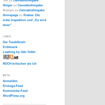
-thh
zu
Cannabisfreigabe
Holger
zu
Cannabisfreigabe
Anonym
zu
Cannabisfreigabe
Homepage
zu
Kisbee: Die
erste Inspektion und „Es wird
teuer“
LINKS
Der Tuedelkram
Erdstueck
Lawblog by Udo Vetter
NOCH kritischer als ich
META
Anmelden
Eintrags-Feed
Kommentar-Feed
WordPress.org