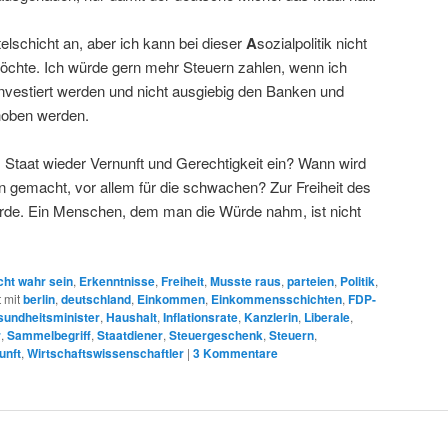
elschicht an, aber ich kann bei dieser
A
sozialpolitik nicht
möchte. Ich würde gern mehr Steuern zahlen, wenn ich
 investiert werden und nicht ausgiebig den Banken und
hoben werden.
 Staat wieder Vernunft und Gerechtigkeit ein? Wann wird
en gemacht, vor allem für die schwachen? Zur Freiheit des
de. Ein Menschen, dem man die Würde nahm, ist nicht
cht wahr sein
,
Erkenntnisse
,
Freiheit
,
Musste raus
,
parteien
,
Politik
,
 mit
berlin
,
deutschland
,
Einkommen
,
Einkommensschichten
,
FDP-
undheitsminister
,
Haushalt
,
Inflationsrate
,
Kanzlerin
,
Liberale
,
r
,
Sammelbegriff
,
Staatdiener
,
Steuergeschenk
,
Steuern
,
unft
,
Wirtschaftswissenschaftler
|
3
Kommentare