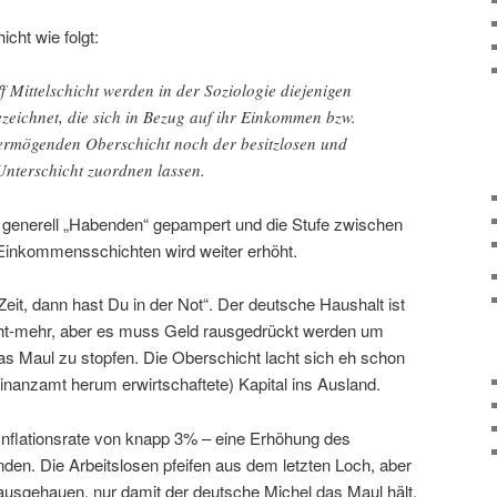
icht wie folgt:
 Mittelschicht werden in der Soziologie diejenigen
eichnet, die sich in Bezug auf ihr Einkommen bzw.
vermögenden Oberschicht noch der besitzlosen und
terschicht zuordnen lassen.
 generell „Habenden“ gepampert und die Stufe zwischen
 Einkommensschichten wird weiter erhöht.
Zeit, dann hast Du in der Not“. Der deutsche Haushalt ist
cht-mehr, aber es muss Geld rausgedrückt werden um
as Maul zu stopfen. Die Oberschicht lacht sich eh schon
inanzamt herum erwirtschaftete) Kapital ins Ausland.
 Inflationsrate von knapp 3% – eine Erhöhung des
n. Die Arbeitslosen pfeifen aus dem letzten Loch, aber
usgehauen, nur damit der deutsche Michel das Maul hält.