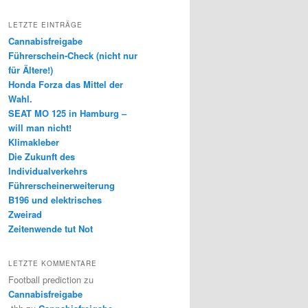
LETZTE EINTRÄGE
Cannabisfreigabe
Führerschein-Check (nicht nur
für Ältere!)
Honda Forza das Mittel der
Wahl.
SEAT MO 125 in Hamburg –
will man nicht!
Klimakleber
Die Zukunft des
Individualverkehrs
Führerscheinerweiterung
B196 und elektrisches
Zweirad
Zeitenwende tut Not
LETZTE KOMMENTARE
Football prediction
zu
Cannabisfreigabe