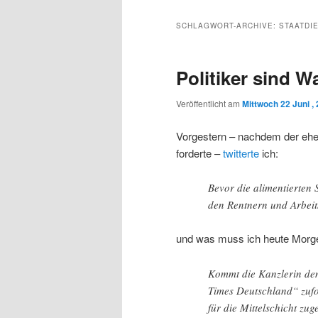
Inhalt
sekundären
SCHLAGWORT-ARCHIVE:
STAATDI
wechseln
Inhalt
Politiker sind 
wechseln
Veröffentlicht am
Mittwoch 22 Juni ,
Vorgestern – nachdem der ehe
forderte –
twitterte
ich:
Bevor die alimentierten S
den Rentnern und Arbei
und was muss ich heute Morge
Kommt die Kanzlerin den
Times Deutschland“ zufo
für die Mittelschicht zug