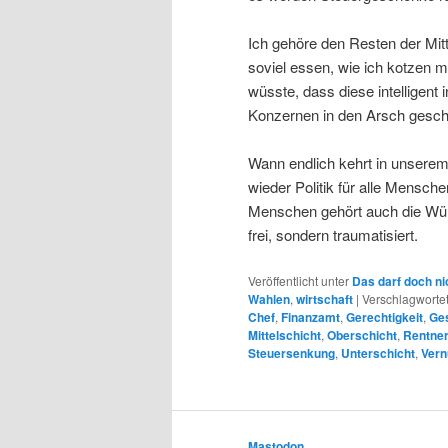
Ich gehöre den Resten der Mitt
soviel essen, wie ich kotzen 
wüsste, dass diese intelligent
Konzernen in den Arsch gesc
Wann endlich kehrt in unserem
wieder Politik für alle Mensch
Menschen gehört auch die Wür
frei, sondern traumatisiert.
Veröffentlicht unter
Das darf doch ni
Wahlen
,
wirtschaft
|
Verschlagwortet
Chef
,
Finanzamt
,
Gerechtigkeit
,
Ges
Mittelschicht
,
Oberschicht
,
Rentne
Steuersenkung
,
Unterschicht
,
Vern
Mastodon