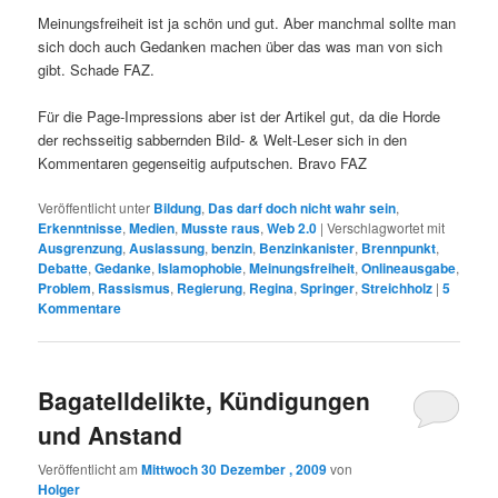
Meinungsfreiheit ist ja schön und gut. Aber manchmal sollte man
sich doch auch Gedanken machen über das was man von sich
gibt. Schade FAZ.
Für die Page-Impressions aber ist der Artikel gut, da die Horde
der rechsseitig sabbernden Bild- & Welt-Leser sich in den
Kommentaren gegenseitig aufputschen. Bravo FAZ
Veröffentlicht unter
Bildung
,
Das darf doch nicht wahr sein
,
Erkenntnisse
,
Medien
,
Musste raus
,
Web 2.0
|
Verschlagwortet mit
Ausgrenzung
,
Auslassung
,
benzin
,
Benzinkanister
,
Brennpunkt
,
Debatte
,
Gedanke
,
Islamophobie
,
Meinungsfreiheit
,
Onlineausgabe
,
Problem
,
Rassismus
,
Regierung
,
Regina
,
Springer
,
Streichholz
|
5
Kommentare
Bagatelldelikte, Kündigungen
und Anstand
Veröffentlicht am
Mittwoch 30 Dezember , 2009
von
Holger