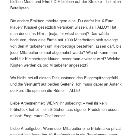
bleiben Moral und Ehre? DIE bleiben auf der Strecke – bei allen
Beteiligten.
Die andere Fraktion möchte gern eine „Du darfst bis X-Euro
klauen“ Klausel gesetzlich verankert wissen. Ja HALLO? Hat
man denen ins Hirn .. (naja, ihr wisst schon)? Das würde
bedeuten, dass eine Firma mit 1000 Mitarbeitern sich solange
von den Mitarbeitern um Kleinbeträge bestehlen lassen darf, bis
jeder Mitarbeiter einmal abgemahnt wurde? Wie oft kann man
wohl für Kleinbeträge klauen, bevor man erwischt wird? Welche
Kosten werden da pro Mitarbeiter angesetzt?
Wo bleibt bei all diesen Diskussionen das Fingerspitzengefühl
und die
Vernunft
auf beiden Seiten? Ich muss dabei an Asterix
denken: Die spinnen die Römer – ALLE!
Liebe Arbeitnehmer: WENN ihr unbedingt – weil ihr kein
Frühstück hattet – ein Brötchen aus eigener Produktion essen
müsst: Fragt euren Chef vorher.
Liebe Arbeitgeber: Wenn euer Mitarbeiter eine Briefmarke privat
genutzt hat, lasst ihn 10 Briefmarken in die Portokasse legen.