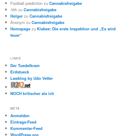
Football prediction
zu
Cannabisfreigabe
-thh
zu
Cannabisfreigabe
Holger
zu
Cannabisfreigabe
Anonym
zu
Cannabisfreigabe
Homepage
zu
Kisbee: Die erste Inspektion und „Es wird
teuer“
LINKS
Der Tuedelkram
Erdstueck
Lawblog by Udo Vetter
NOCH kritischer als ich
META
Anmelden
Eintrags-Feed
Kommentar-Feed
WordPress.org