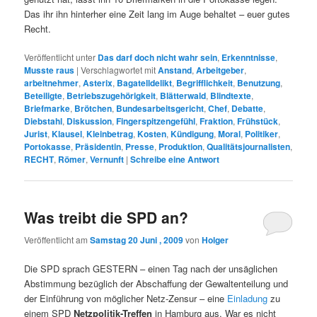
Das ihr ihn hinterher eine Zeit lang im Auge behaltet – euer gutes
Recht.
Veröffentlicht unter
Das darf doch nicht wahr sein
,
Erkenntnisse
,
Musste raus
|
Verschlagwortet mit
Anstand
,
Arbeitgeber
,
arbeitnehmer
,
Asterix
,
Bagatelldelikt
,
Begrifflichkeit
,
Benutzung
,
Beteiligte
,
Betriebszugehörigkeit
,
Blätterwald
,
Blindtexte
,
Briefmarke
,
Brötchen
,
Bundesarbeitsgericht
,
Chef
,
Debatte
,
Diebstahl
,
Diskussion
,
Fingerspitzengefühl
,
Fraktion
,
Frühstück
,
Jurist
,
Klausel
,
Kleinbetrag
,
Kosten
,
Kündigung
,
Moral
,
Politiker
,
Portokasse
,
Präsidentin
,
Presse
,
Produktion
,
Qualitätsjournalisten
,
RECHT
,
Römer
,
Vernunft
|
Schreibe eine Antwort
Was treibt die SPD an?
Veröffentlicht am
Samstag 20 Juni , 2009
von
Holger
Die SPD sprach GESTERN – einen Tag nach der unsäglichen
Abstimmung bezüglich der Abschaffung der Gewaltenteilung und
der Einführung von möglicher Netz-Zensur – eine
Einladung
zu
einem SPD
Netzpolitik-Treffen
in Hamburg aus. War es nicht