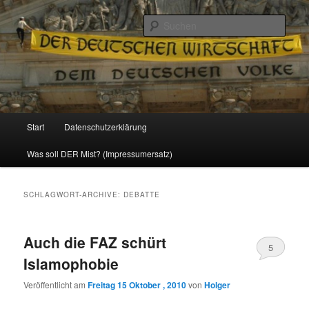
Politik, Wirtschaft, Soziales und Gesellschaft
Such
Reizzentrum
Hauptmenü
Start
Datenschutzerklärung
Zum
Zum
Was soll DER Mist? (Impressumersatz)
Inhalt
sekundären
wechseln
Inhalt
SCHLAGWORT-ARCHIVE:
DEBATTE
wechseln
Auch die FAZ schürt
5
Islamophobie
Veröffentlicht am
Freitag 15 Oktober , 2010
von
Holger