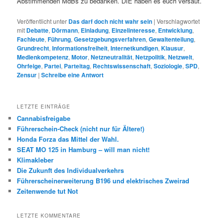
Abstimmenden MdBs zu bedanken. DIE haben es euch versaut.
Veröffentlicht unter
Das darf doch nicht wahr sein
|
Verschlagwortet
mit
Debatte
,
Dörmann
,
Einladung
,
Einzelinteresse
,
Entwicklung
,
Fachleute
,
Führung
,
Gesetzgebungsverfahren
,
Gewaltenteilung
,
Grundrecht
,
Informationsfreiheit
,
Internetkundigen
,
Klausur
,
Medienkompetenz
,
Motor
,
Netzneutralität
,
Netzpolitik
,
Netzwelt
,
Ohrfeige
,
Partei
,
Parteitag
,
Rechtswissenschaft
,
Soziologie
,
SPD
,
Zensur
|
Schreibe eine Antwort
LETZTE EINTRÄGE
Cannabisfreigabe
Führerschein-Check (nicht nur für Ältere!)
Honda Forza das Mittel der Wahl.
SEAT MO 125 in Hamburg – will man nicht!
Klimakleber
Die Zukunft des Individualverkehrs
Führerscheinerweiterung B196 und elektrisches Zweirad
Zeitenwende tut Not
LETZTE KOMMENTARE