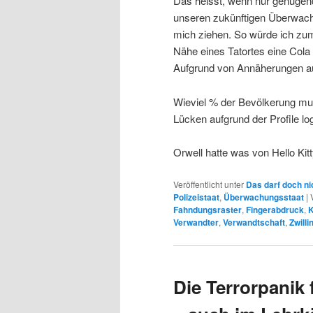
Das heisst, wenn nur genüge
unseren zukünftigen Überwachu
mich ziehen. So würde ich zum 
Nähe eines Tatortes eine Cola
Aufgrund von Annäherungen au
Wieviel % der Bevölkerung mus
Lücken aufgrund der Profile 
Orwell hatte was von Hello Kit
Veröffentlicht unter
Das darf doch ni
Polizeistaat
,
Überwachungsstaat
|
Fahndungsraster
,
Fingerabdruck
,
K
Verwandter
,
Verwandtschaft
,
Zwilli
Die Terrorpanik