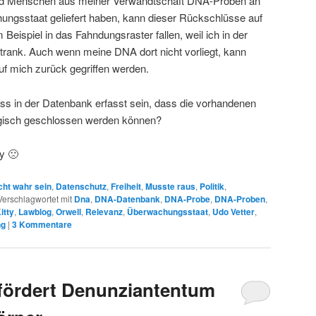
nd Menschen aus meiner Verwandtschaft DNA-Proben an
ngsstaat geliefert haben, kann dieser Rückschlüsse auf
Beispiel in das Fahndungsraster fallen, weil ich in der
 trank. Auch wenn meine DNA dort nicht vorliegt, kann
f mich zurück gegriffen werden.
s in der Datenbank erfasst sein, dass die vorhandenen
logisch geschlossen werden können?
ty 🙁
cht wahr sein
,
Datenschutz
,
Freiheit
,
Musste raus
,
Politik
,
Verschlagwortet mit
Dna
,
DNA-Datenbank
,
DNA-Probe
,
DNA-Proben
,
itty
,
Lawblog
,
Orwell
,
Relevanz
,
Überwachungsstaat
,
Udo Vetter
,
ng
|
3
Kommentare
 fördert Denunziantentum