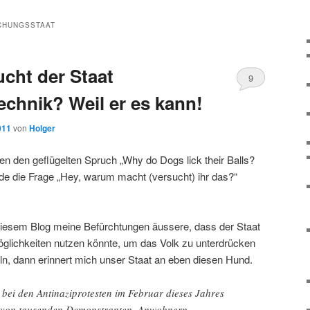
CHUNGSSTAAT
cht der Staat
9
hnik? Weil er es kann!
011
von
Holger
en den geflügelten Spruch „Why do Dogs lick their Balls?
e die Frage „Hey, warum macht (versucht) ihr das?“
n diesem Blog meine Befürchtungen äussere, dass der Staat
lichkeiten nutzen könnte, um das Volk zu unterdrücken
ln, dann erinnert mich unser Staat an eben diesen Hund.
 bei den Antinaziprotesten im Februar dieses Jahres
 von tausenden Demonstranten, Anwohnern,