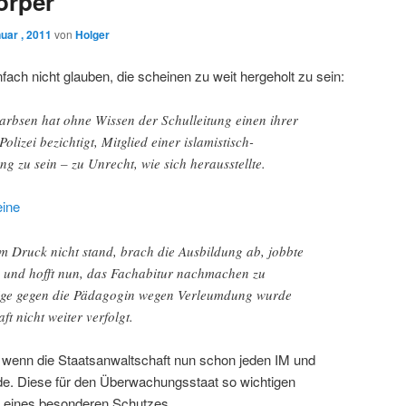
örper
uar , 2011
von
Holger
fach nicht glauben, die scheinen zu weit hergeholt zu sein:
arbsen hat ohne Wissen der Schulleitung einen ihrer
lizei bezichtigt, Mitglied einer islamistisch-
ng zu sein – zu Unrecht, wie sich herausstellte.
ine
m Druck nicht stand, brach die Ausbildung ab, jobbte
 und hofft nun, das Fachabitur nachmachen zu
eige gegen die Pädagogin wegen Verleumdung wurde
t nicht weiter verfolgt.
 wenn die Staatsanwaltschaft nun schon jeden IM und
de. Diese für den Überwachungsstaat so wichtigen
 eines besonderen Schutzes.