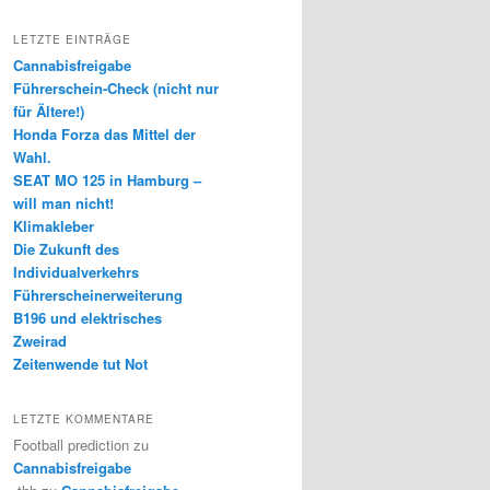
LETZTE EINTRÄGE
Cannabisfreigabe
Führerschein-Check (nicht nur
für Ältere!)
Honda Forza das Mittel der
Wahl.
SEAT MO 125 in Hamburg –
will man nicht!
Klimakleber
Die Zukunft des
Individualverkehrs
Führerscheinerweiterung
B196 und elektrisches
Zweirad
Zeitenwende tut Not
LETZTE KOMMENTARE
Football prediction
zu
Cannabisfreigabe