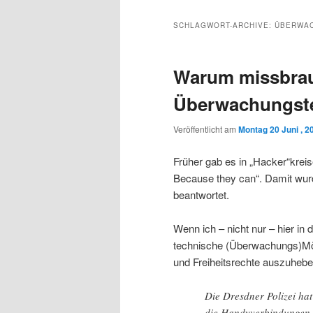
Inhalt
sekundären
SCHLAGWORT-ARCHIVE:
ÜBERWA
wechseln
Inhalt
Warum missbrau
wechseln
Überwachungstec
Veröffentlicht am
Montag 20 Juni , 2
Früher gab es in „Hacker“kreis
Because they can“. Damit wurd
beantwortet.
Wenn ich – nicht nur – hier i
technische (Überwachungs)Mög
und Freiheitsrechte auszuhebe
Die Dresdner Polizei hat
die Handyverbindungen