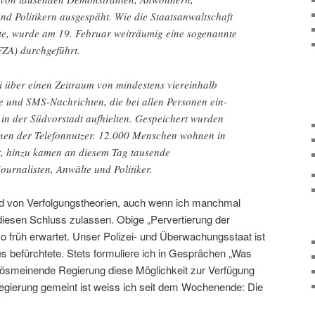
nd Politikern ausgespäht. Wie die Staatsanwaltschaft
gte, wurde am 19. Februar weiträumig eine sogenannte
ZA) durchgeführt.
ei über einen Zeitraum von mindestens viereinhalb
e und SMS-Nachrichten, die bei allen Personen ein-
 in der Südvorstadt aufhielten. Gespeichert wurden
onen der Telefonnutzer. 12.000 Menschen wohnen in
, hinzu kamen an diesem Tag tausende
ournalisten, Anwälte und Politiker.
 von Verfolgungstheorien, auch wenn ich manchmal
 diesen Schluss zulassen. Obige „Pervertierung der
so früh erwartet. Unser Polizei- und Überwachungsstaat ist
 es befürchtete. Stets formuliere ich in Gesprächen „Was
bösmeinende Regierung diese Möglichkeit zur Verfügung
egierung gemeint ist weiss ich seit dem Wochenende: Die