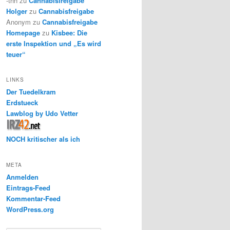
-thh
zu
Cannabisfreigabe
Holger
zu
Cannabisfreigabe
Anonym
zu
Cannabisfreigabe
Homepage
zu
Kisbee: Die
erste Inspektion und „Es wird
teuer“
LINKS
Der Tuedelkram
Erdstueck
Lawblog by Udo Vetter
NOCH kritischer als ich
META
Anmelden
Eintrags-Feed
Kommentar-Feed
WordPress.org