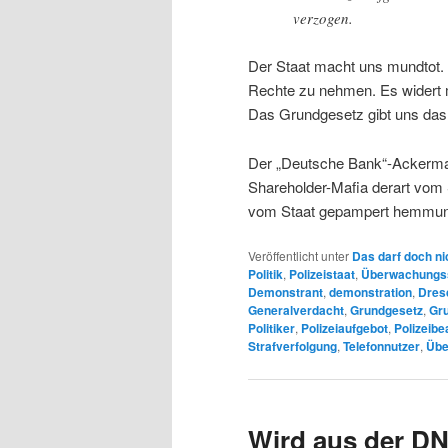
verzogen.
Der Staat macht uns mundtot. 
Rechte zu nehmen. Es widert m
Das Grundgesetz gibt uns das
Der „Deutsche Bank“-Ackermann
Shareholder-Mafia derart vom S
vom Staat gepampert hemmung
Veröffentlicht unter
Das darf doch ni
Politik
,
Polizeistaat
,
Überwachungs
Demonstrant
,
demonstration
,
Dres
Generalverdacht
,
Grundgesetz
,
Gr
Politiker
,
Polizeiaufgebot
,
Polizeib
Strafverfolgung
,
Telefonnutzer
,
Übe
Wird aus der D