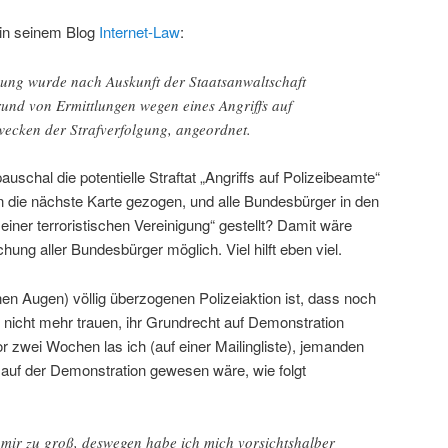
 in seinem Blog
Internet-Law
:
ung wurde nach Auskunft der Staatsanwaltschaft
und von Ermittlungen wegen eines Angriffs auf
wecken der Strafverfolgung, angeordnet.
schal die potentielle Straftat „Angriffs auf Polizeibeamte“
nn die nächste Karte gezogen, und alle Bundesbürger in den
iner terroristischen Vereinigung“ gestellt? Damit wäre
ng aller Bundesbürger möglich. Viel hilft eben viel.
inen Augen) völlig überzogenen Polizeiaktion ist, dass noch
nicht mehr trauen, ihr Grundrecht auf Demonstration
 zwei Wochen las ich (auf einer Mailingliste), jemanden
 auf der Demonstration gewesen wäre, wie folgt
 mir zu groß, deswegen habe ich mich vorsichtshalber