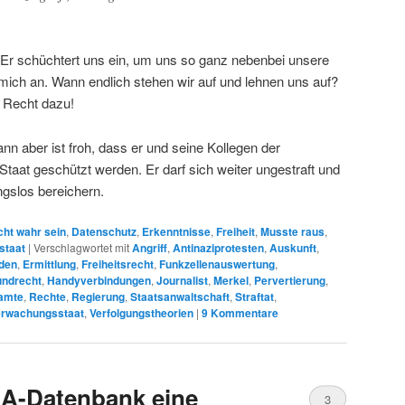
Er schüchtert uns ein, um uns so ganz nebenbei unsere
ich an. Wann endlich stehen wir auf und lehnen uns auf?
 Recht dazu!
 aber ist froh, dass er und seine Kollegen der
taat geschützt werden. Er darf sich weiter ungestraft und
slos bereichern.
cht wahr sein
,
Datenschutz
,
Erkenntnisse
,
Freiheit
,
Musste raus
,
staat
|
Verschlagwortet mit
Angriff
,
Antinaziprotesten
,
Auskunft
,
den
,
Ermittlung
,
Freiheitsrecht
,
Funkzellenauswertung
,
undrecht
,
Handyverbindungen
,
Journalist
,
Merkel
,
Pervertierung
,
eamte
,
Rechte
,
Regierung
,
Staatsanwaltschaft
,
Straftat
,
rwachungsstaat
,
Verfolgungstheorien
|
9
Kommentare
NA-Datenbank eine
3