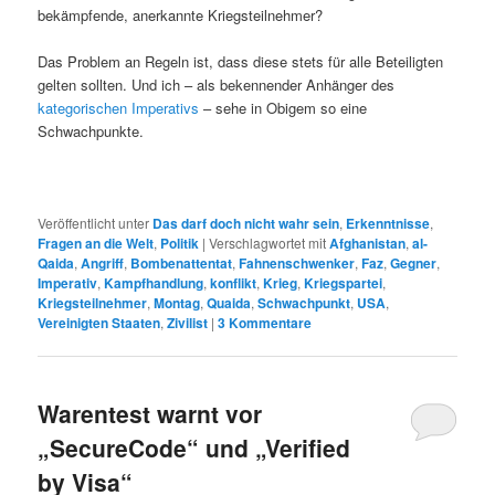
bekämpfende, anerkannte Kriegsteilnehmer?
Das Problem an Regeln ist, dass diese stets für alle Beteiligten
gelten sollten. Und ich – als bekennender Anhänger des
kategorischen Imperativs
– sehe in Obigem so eine
Schwachpunkte.
Veröffentlicht unter
Das darf doch nicht wahr sein
,
Erkenntnisse
,
Fragen an die Welt
,
Politik
|
Verschlagwortet mit
Afghanistan
,
al-
Qaida
,
Angriff
,
Bombenattentat
,
Fahnenschwenker
,
Faz
,
Gegner
,
Imperativ
,
Kampfhandlung
,
konflikt
,
Krieg
,
Kriegspartei
,
Kriegsteilnehmer
,
Montag
,
Quaida
,
Schwachpunkt
,
USA
,
Vereinigten Staaten
,
Zivilist
|
3
Kommentare
Warentest warnt vor
„SecureCode“ und „Verified
by Visa“