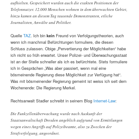
aufhielten. Gespeichert wurden auch die exakten Positionen der
Telefonnutzer. 12.000 Menschen wohnen in dem überwachten Gebiet,
hinzu kamen an diesem Tag tausende Demonstranten, etliche
Journalisten, Anwälte und Politiker.
Quelle
TAZ
. Ich bin
kein
Freund von Verfolgungstheorien, auch
wenn ich manchmal Befürchtungen formuliere, die diesen
Schluss zulassen. Obige „Pervertierung der Möglichkeiten“ habe
ich nicht so früh erwartet. Unser Polizei- und Überwachungsstaat
ist an der Stelle schneller als ich es befürchtete. Stets formuliere
ich in Gesprächen „Was aber passiert, wenn mal eine
bösmeinende Regierung diese Möglichkeit zur Verfügung hat“.
Was mit bösmeinender Regierung gemeint ist weiss ich seit dem
Wochenende: Die Regierung Merkel.
Rechtsanwalt Stadler schreibt in seinem Blog
Internet-Law
:
Die Funkzellenüberwachung wurde nach Auskunft der
Staatsanwaltschaft Dresden angeblich aufgrund von Ermittlungen
wegen eines Angriffs auf Polizeibeamte, also zu Zwecken der
Strafverfolgung, angeordnet.