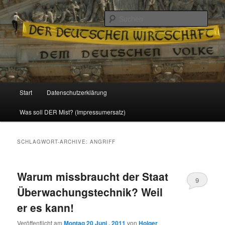
Politik, Wirtschaft, Soziales und Gesellschaft
Such
Reizzentrum
Hauptmenü
Start
Datenschutzerklärung
Zum
Zum
Was soll DER Mist? (Impressumersatz)
Inhalt
sekundären
wechseln
Inhalt
SCHLAGWORT-ARCHIVE:
ANGRIFF
wechseln
Warum missbraucht der Staat
9
Überwachungstechnik? Weil
er es kann!
Veröffentlicht am
Montag 20 Juni , 2011
von
Holger