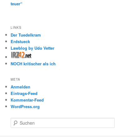
teuer“
LINKS
Der Tuedelkram
Erdstueck
Lawblog by Udo Vetter
NOCH kritischer als ich
META
Anmelden
Eintrags-Feed
Kommentar-Feed
WordPress.org
S
u
c
h