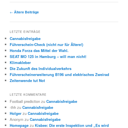
Beitrags-
←
Ältere Beiträge
Navigation
LETZTE EINTRÄGE
Cannabisfreigabe
Führerschein-Check (nicht nur für Ältere!)
Honda Forza das Mittel der Wahl.
SEAT MO 125 in Hamburg – will man nicht!
Klimakleber
Die Zukunft des Individualverkehrs
Führerscheinerweiterung B196 und elektrisches Zweirad
Zeitenwende tut Not
LETZTE KOMMENTARE
Football prediction
zu
Cannabisfreigabe
-thh
zu
Cannabisfreigabe
Holger
zu
Cannabisfreigabe
Anonym
zu
Cannabisfreigabe
Homepage
zu
Kisbee: Die erste Inspektion und „Es wird