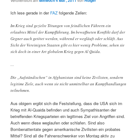
Veröffentlicht am
Mittwoch 4 Mai , 2011
von
Holger
Ich lese gerade in der
FAZ
folgende Zeilen:
Im Krieg sind gezielte Tötungen von feindlichen Führern ein
erlaubtes Mittel der Kampfführung. Im bewaffneten Konflikt darf der
Gegner auch getötet werden, während er wegläuft oder schläft. Aus
Sicht der Vereinigten Staaten gibt es hier wenig Probleme, sehen sie
sich doch in einer Art globalem Krieg gegen Al Qaida.
…
Die „Aufständischen“ in Afghanistan sind keine Zivilisten, sondern
legitime Ziele, auch wenn sie nicht unmittelbar an Kampfhandlungen
teilnehmen.
Aus obigem ergibt sich die Feststellung, dass die USA sich im
Krieg mit Al-Quaida befinden und auch Sympathisanten der
betreffenden Kriegsparteien ein legitimes Ziel von Angriffen sind.
Auch wenn diese weglaufen oder schlafen. Sind also
Bombenattentate gegen amerikanische Zivilisten ein probates
Mittel? Sind all die Fahnenschwenker von Montag aktiv zu