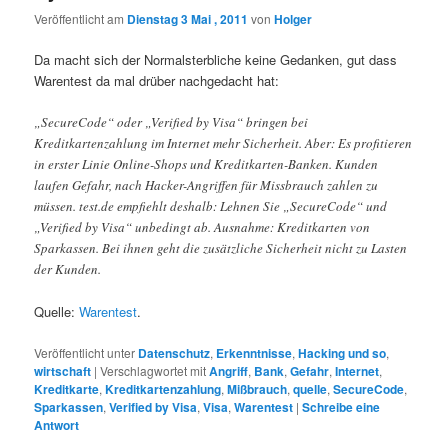
Veröffentlicht am
Dienstag 3 Mai , 2011
von
Holger
Da macht sich der Normalsterbliche keine Gedanken, gut dass
Warentest da mal drüber nachgedacht hat:
„SecureCode“ oder „Verified by Visa“ bringen bei
Kreditkartenzahlung im Internet mehr Sicherheit. Aber: Es profitieren
in erster Linie Online-Shops und Kreditkarten-Banken. Kunden
laufen Gefahr, nach Hacker-Angriffen für Missbrauch zahlen zu
müssen. test.de empfiehlt deshalb: Lehnen Sie „SecureCode“ und
„Verified by Visa“ unbedingt ab. Ausnahme: Kreditkarten von
Sparkassen. Bei ihnen geht die zusätzliche Sicherheit nicht zu Lasten
der Kunden.
Quelle:
Warentest
.
Veröffentlicht unter
Datenschutz
,
Erkenntnisse
,
Hacking und so
,
wirtschaft
|
Verschlagwortet mit
Angriff
,
Bank
,
Gefahr
,
Internet
,
Kreditkarte
,
Kreditkartenzahlung
,
Mißbrauch
,
quelle
,
SecureCode
,
Sparkassen
,
Verified by Visa
,
Visa
,
Warentest
|
Schreibe eine
Antwort