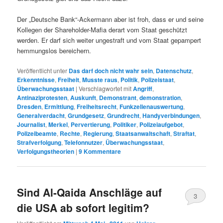
Der „Deutsche Bank“-Ackermann aber ist froh, dass er und seine
Kollegen der Shareholder-Mafia derart vom Staat geschützt
werden. Er darf sich weiter ungestraft und vom Staat gepampert
hemmungslos bereichern.
Veröffentlicht unter
Das darf doch nicht wahr sein
,
Datenschutz
,
Erkenntnisse
,
Freiheit
,
Musste raus
,
Politik
,
Polizeistaat
,
Überwachungsstaat
|
Verschlagwortet mit
Angriff
,
Antinaziprotesten
,
Auskunft
,
Demonstrant
,
demonstration
,
Dresden
,
Ermittlung
,
Freiheitsrecht
,
Funkzellenauswertung
,
Generalverdacht
,
Grundgesetz
,
Grundrecht
,
Handyverbindungen
,
Journalist
,
Merkel
,
Pervertierung
,
Politiker
,
Polizeiaufgebot
,
Polizeibeamte
,
Rechte
,
Regierung
,
Staatsanwaltschaft
,
Straftat
,
Strafverfolgung
,
Telefonnutzer
,
Überwachungsstaat
,
Verfolgungstheorien
|
9
Kommentare
Sind Al-Qaida Anschläge auf
3
die USA ab sofort legitim?