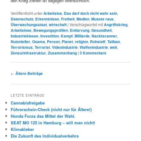
den Krieg ziehen ist dagegen offensichtlich.
Veröffentlicht unter
Arbeitslos
,
Das darf doch nicht wahr sein
,
Datenschutz
,
Erkenntnisse
,
Freiheit
,
Medien
,
Musste raus
,
Überwachungsstaat
,
wirtschaft
|
Verschlagwortet mit
Angriffskrieg
,
Arbeitslose
,
Bewegungsprofilen
,
Entlarvung
,
Gesundheit
,
Industrieklasse
,
Investition
,
Kampf
,
Milliarde
,
Nacktscanner
,
Nutznießer
,
Osama
,
Person
,
Planet
,
religion
,
Rohstoff
,
Taliban
,
Terrorismus
,
Terrorist
,
Videoindustrie
,
Waffenindustrie
,
welt
,
Zensurinfrastruktur
,
Zusammenhang
|
3
Kommentare
Beitrags-
←
Ältere Beiträge
Navigation
LETZTE EINTRÄGE
Cannabisfreigabe
Führerschein-Check (nicht nur für Ältere!)
Honda Forza das Mittel der Wahl.
SEAT MO 125 in Hamburg – will man nicht!
Klimakleber
Die Zukunft des Individualverkehrs