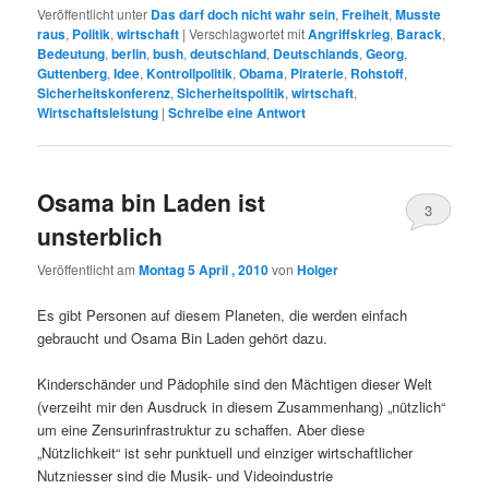
Veröffentlicht unter
Das darf doch nicht wahr sein
,
Freiheit
,
Musste
raus
,
Politik
,
wirtschaft
|
Verschlagwortet mit
Angriffskrieg
,
Barack
,
Bedeutung
,
berlin
,
bush
,
deutschland
,
Deutschlands
,
Georg
,
Guttenberg
,
Idee
,
Kontrollpolitik
,
Obama
,
Piraterie
,
Rohstoff
,
Sicherheitskonferenz
,
Sicherheitspolitik
,
wirtschaft
,
Wirtschaftsleistung
|
Schreibe eine Antwort
Osama bin Laden ist
3
unsterblich
Veröffentlicht am
Montag 5 April , 2010
von
Holger
Es gibt Personen auf diesem Planeten, die werden einfach
gebraucht und Osama Bin Laden gehört dazu.
Kinderschänder und Pädophile sind den Mächtigen dieser Welt
(verzeiht mir den Ausdruck in diesem Zusammenhang) „nützlich“
um eine Zensurinfrastruktur zu schaffen. Aber diese
„Nützlichkeit“ ist sehr punktuell und einziger wirtschaftlicher
Nutzniesser sind die Musik- und Videoindustrie