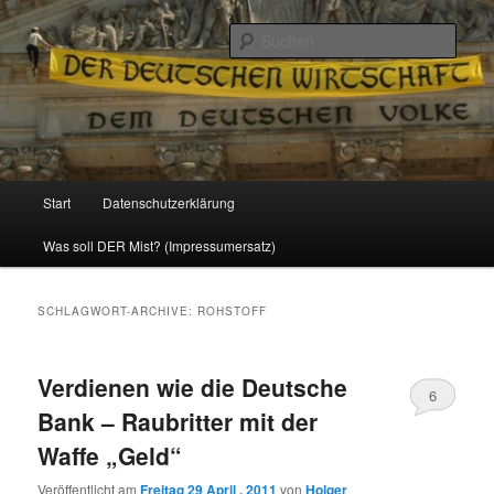
Politik, Wirtschaft, Soziales und Gesellschaft
Such
Reizzentrum
Hauptmenü
Start
Datenschutzerklärung
Zum
Zum
Was soll DER Mist? (Impressumersatz)
Inhalt
sekundären
wechseln
Inhalt
SCHLAGWORT-ARCHIVE:
ROHSTOFF
wechseln
Verdienen wie die Deutsche
6
Bank – Raubritter mit der
Waffe „Geld“
Veröffentlicht am
Freitag 29 April , 2011
von
Holger