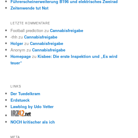
Führerscheinerweiterung B196 und elektrisches Zweirad
Zeitenwende tut Not
LETZTE KOMMENTARE
Football prediction
zu
Cannabisfreigabe
-thh
zu
Cannabisfreigabe
Holger
zu
Cannabisfreigabe
Anonym
zu
Cannabisfreigabe
Homepage
zu
Kisbee: Die erste Inspektion und „Es wird
teuer“
LINKS
Der Tuedelkram
Erdstueck
Lawblog by Udo Vetter
NOCH kritischer als ich
META