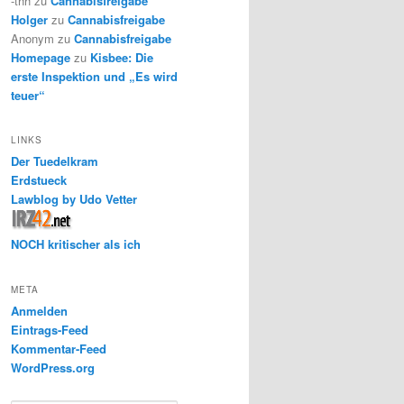
-thh
zu
Cannabisfreigabe
Holger
zu
Cannabisfreigabe
Anonym
zu
Cannabisfreigabe
Homepage
zu
Kisbee: Die
erste Inspektion und „Es wird
teuer“
LINKS
Der Tuedelkram
Erdstueck
Lawblog by Udo Vetter
NOCH kritischer als ich
META
Anmelden
Eintrags-Feed
Kommentar-Feed
WordPress.org