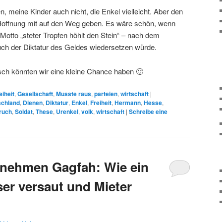
n, meine Kinder auch nicht, die Enkel vielleicht. Aber den
 Hoffnung mit auf den Weg geben. Es wäre schön, wenn
Motto „steter Tropfen höhlt den Stein“ – nach dem
ch der Diktatur des Geldes wiedersetzen würde.
isch könnten wir eine kleine Chance haben 🙂
eiheit
,
Gesellschaft
,
Musste raus
,
parteien
,
wirtschaft
|
schland
,
Dienen
,
Diktatur
,
Enkel
,
Freiheit
,
Hermann
,
Hesse
,
ruch
,
Soldat
,
These
,
Urenkel
,
volk
,
wirtschaft
|
Schreibe eine
ehmen Gagfah: Wie ein
r versaut und Mieter