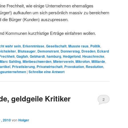
 eine Frechheit, wie einige Unternehmen ehemaliges
rger!) aufkaufen um sich persönlich massiv zu bereichern
d die Bürger (Kunden) auszupressen.
 und Kommunen kurzfristige Erträge einfahren wollen.
cht wahr sein
,
Erkenntnisse
,
Gesellschaft
,
Musste raus
,
Politik
,
ichsleiter
,
Blutsauger
,
Demonstrant
,
Donnerstag
,
Dresden
,
Eckard
Frechheit
,
Gagfah
,
Gebhardt
,
hamburg
,
Hedgefond
,
Heuschrecke
,
Marc Sahling
,
Mietbeschwerden
,
Mieterverein
,
Mikrofon
,
Milliarde
,
artikel
,
Privatisierung
,
Privatwirtschaft
,
Provokation
,
Resolution
,
gsunternehmen
|
Schreibe eine Antwort
e, geldgeile Kritiker
2
 , 2010
von
Holger