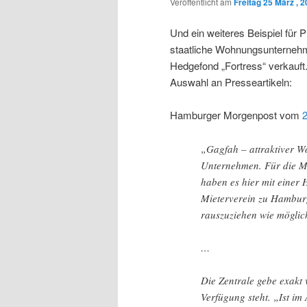
Veröffentlicht am
Freitag 25 März , 
Und ein weiteres Beispiel für 
staatliche Wohnungsunterneh
Hedgefond „Fortress“ verkauft
Auswahl an Presseartikeln:
Hamburger Morgenpost vom
„Gagfah – attraktiver W
Unternehmen. Für die Mi
haben es hier mit einer
Mieterverein zu Hamburg,
rauszuziehen wie möglic
…
Die Zentrale gebe exakt 
Verfügung steht. „Ist im