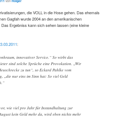
2011
von
Holger
Privatisierungen, die VOLL in die Hose gehen. Das ehemals
men Gagfah wurde 2004 an den amerikanischen
. Das Ergebniss kann sich sehen lassen (eine kleine
23.03.2011
:
onhraum, innovativer Service.“ So wirbt das
eter sind solche Sprüche eine Provokation. „Wir
 Heuschrecke zu tun“, so Eckard Pahlke vom
 „die nur eins im Sinn hat: So viel Geld
h.“
vor, wie viel pro Jahr für Instandhaltung zur
 August kein Geld mehr da, wird eben nichts mehr