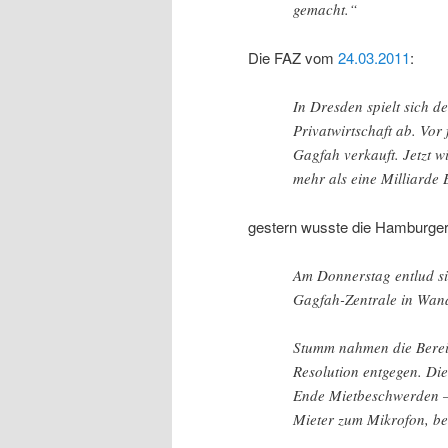
gemacht.“
Die FAZ vom
24.03.2011
:
In Dresden spielt sich 
Privatwirtschaft ab. Vo
Gagfah verkauft. Jetzt w
mehr als eine Milliarde 
gestern wusste die Hamburg
Am Donnerstag entlud si
Gagfah-Zentrale in Wan
Stumm nahmen die Berei
Resolution entgegen. Di
Ende Mietbeschwerden –
Mieter zum Mikrofon, be