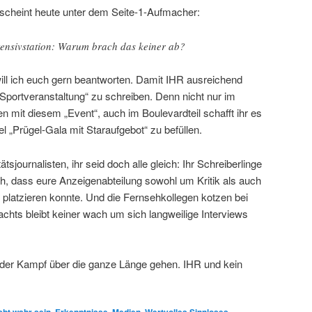
cheint heute unter dem Seite-1-Aufmacher:
tensivstation: Warum brach das keiner ab?
ll ich euch gern beantworten. Damit IHR ausreichend
„Sportveranstaltung“ zu schreiben. Denn nicht nur im
iten mit diesem „Event“, auch im Boulevardteil schafft ihr es
l „Prügel-Gala mit Staraufgebot“ zu befüllen.
tsjournalisten, ihr seid doch alle gleich: Ihr Schreiberlinge
och, dass eure Anzeigenabteilung sowohl um Kritik als auch
 platzieren konnte. Und die Fernsehkollegen kotzen bei
chts bleibt keiner wach um sich langweilige Interviews
er Kampf über die ganze Länge gehen. IHR und kein
,
,
,
,