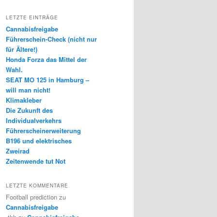
LETZTE EINTRÄGE
Cannabisfreigabe
Führerschein-Check (nicht nur
für Ältere!)
Honda Forza das Mittel der
Wahl.
SEAT MO 125 in Hamburg –
will man nicht!
Klimakleber
Die Zukunft des
Individualverkehrs
Führerscheinerweiterung
B196 und elektrisches
Zweirad
Zeitenwende tut Not
LETZTE KOMMENTARE
Football prediction
zu
Cannabisfreigabe