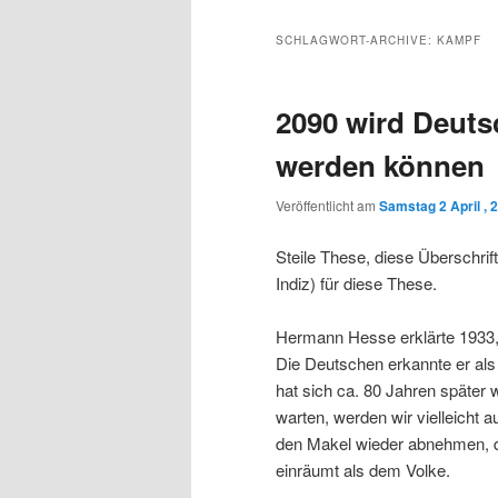
Inhalt
sekundären
SCHLAGWORT-ARCHIVE:
KAMPF
wechseln
Inhalt
2090 wird Deuts
wechseln
werden können
Veröffentlicht am
Samstag 2 April , 
Steile These, diese Überschrif
Indiz) für diese These.
Hermann Hesse erklärte 1933, 
Die Deutschen erkannte er als
hat sich ca. 80 Jahren später 
warten, werden wir vielleicht
den Makel wieder abnehmen, das
einräumt als dem Volke.