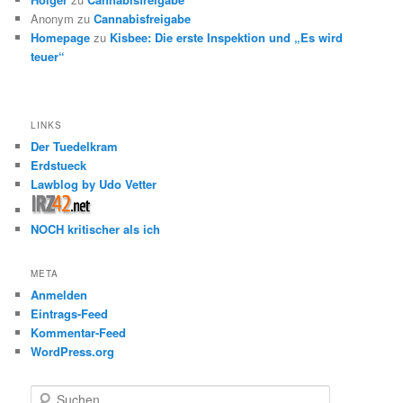
Anonym
zu
Cannabisfreigabe
Homepage
zu
Kisbee: Die erste Inspektion und „Es wird
teuer“
LINKS
Der Tuedelkram
Erdstueck
Lawblog by Udo Vetter
NOCH kritischer als ich
META
Anmelden
Eintrags-Feed
Kommentar-Feed
WordPress.org
S