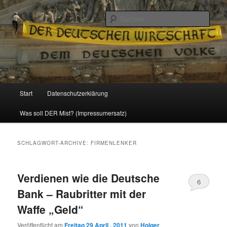
Politik, Wirtschaft, Soziales und Gesellschaft
Such
Reizzentrum
Hauptmenü
Start
Datenschutzerklärung
Zum
Zum
Was soll DER Mist? (Impressumersatz)
Inhalt
sekundären
wechseln
Inhalt
SCHLAGWORT-ARCHIVE:
FIRMENLENKER
wechseln
Verdienen wie die Deutsche
6
Bank – Raubritter mit der
Waffe „Geld“
Veröffentlicht am
Freitag 29 April , 2011
von
Holger