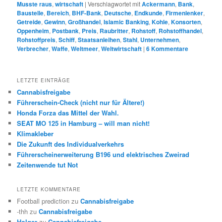
Musste raus
,
wirtschaft
|
Verschlagwortet mit
Ackermann
,
Bank
,
Baustelle
,
Bereich
,
BHF-Bank
,
Deutsche
,
Endkunde
,
Firmenlenker
,
Getreide
,
Gewinn
,
Großhandel
,
Islamic Banking
,
Kohle
,
Konsorten
,
Oppenheim
,
Postbank
,
Preis
,
Raubritter
,
Rohstoff
,
Rohstoffhandel
,
Rohstoffpreis
,
Schiff
,
Staatsanleihen
,
Stahl
,
Unternehmen
,
Verbrecher
,
Waffe
,
Weltmeer
,
Weltwirtschaft
|
6
Kommentare
LETZTE EINTRÄGE
Cannabisfreigabe
Führerschein-Check (nicht nur für Ältere!)
Honda Forza das Mittel der Wahl.
SEAT MO 125 in Hamburg – will man nicht!
Klimakleber
Die Zukunft des Individualverkehrs
Führerscheinerweiterung B196 und elektrisches Zweirad
Zeitenwende tut Not
LETZTE KOMMENTARE
Football prediction
zu
Cannabisfreigabe
-thh
zu
Cannabisfreigabe
Holger
zu
Cannabisfreigabe