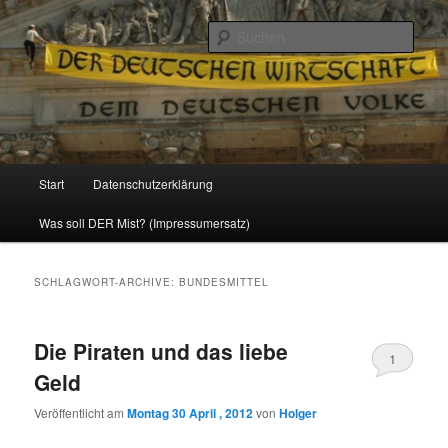
Politik, Wirtschaft, Soziales und Gesellschaft
Such
Reizzentrum
Hauptmenü
Start
Datenschutzerklärung
Zum
Zum
Was soll DER Mist? (Impressumersatz)
Inhalt
sekundären
wechseln
Inhalt
SCHLAGWORT-ARCHIVE:
BUNDESMITTEL
wechseln
Die Piraten und das liebe
1
Geld
Veröffentlicht am
Montag 30 April , 2012
von
Holger