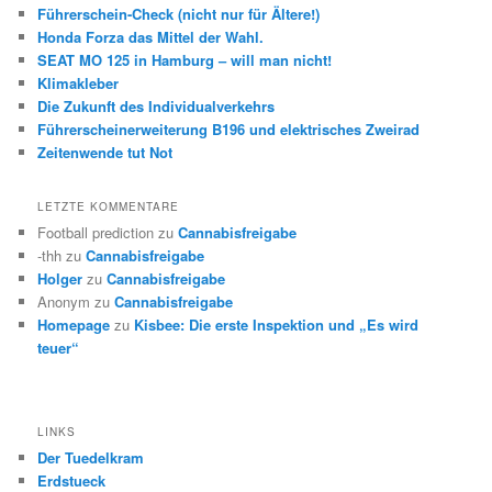
Führerschein-Check (nicht nur für Ältere!)
Honda Forza das Mittel der Wahl.
SEAT MO 125 in Hamburg – will man nicht!
Klimakleber
Die Zukunft des Individualverkehrs
Führerscheinerweiterung B196 und elektrisches Zweirad
Zeitenwende tut Not
LETZTE KOMMENTARE
Football prediction
zu
Cannabisfreigabe
-thh
zu
Cannabisfreigabe
Holger
zu
Cannabisfreigabe
Anonym
zu
Cannabisfreigabe
Homepage
zu
Kisbee: Die erste Inspektion und „Es wird
teuer“
LINKS
Der Tuedelkram
Erdstueck