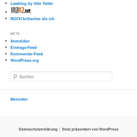
Lawblog by Udo Vetter
NOCH kritischer als ich
META
Anmelden
Eintrags-Feed
Kommentar-Feed
WordPress.org
S
u
c
h
e
Mastodon
n
Datenschutzerklärung
Stolz präsentiert von WordPress