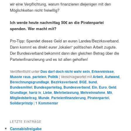
wir eine Verpflichtung, warum finanzieren diejenigen mit den
Möglichkeiten nicht freiwillig?
Ich werde heute nachmittag 50€ an die Piratenpartei
spenden. Wer macht mit?
Pro-Tipp: Spendet dieses Geld an euren Landes/Bezirksverband.
Dann kommt es direkt eurer „lokalen“ politischen Arbeit zugute.
Der Bundesverband bekommt dann den gleichen Betrag über die
Parteienfinanzierung und es ist allen geholfen!
Veröffentlicht unter
Das darf doch nicht wahr sein
,
Erkenntnisse
,
Musste raus
,
parteien
,
Politik
|
Verschlagwortet mit
Arbeit
,
Aufwand
,
Berechnungsgrundlage
,
Bezirksverband
,
BGE
,
bund
,
Bundesmittel
,
Bundesparteitag
,
Bundesverband
,
Ein
,
Euro
,
Geld
,
Grundlage
,
hartz iv
,
Liebe
,
Mehrbelastung
,
Mehreinnahme
,
Mit
,
Mitgliedsbeitrag
,
Munde
,
Parteienfinanzierung
,
Piratenpartei
,
Solidarprinzip
|
1
Kommentar
LETZTE EINTRÄGE
Cannabisfreigabe