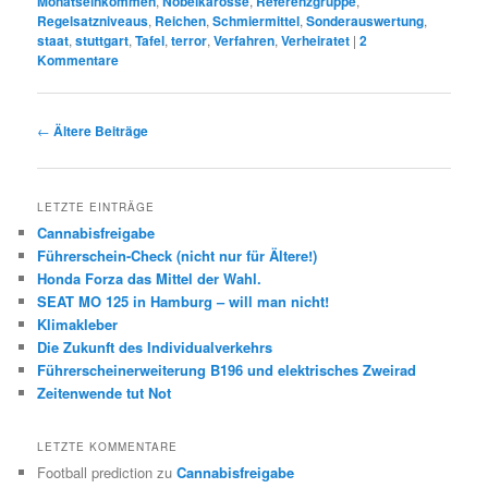
Monatseinkommen
,
Nobelkarosse
,
Referenzgruppe
,
Regelsatzniveaus
,
Reichen
,
Schmiermittel
,
Sonderauswertung
,
staat
,
stuttgart
,
Tafel
,
terror
,
Verfahren
,
Verheiratet
|
2
Kommentare
Beitrags-
←
Ältere Beiträge
Navigation
LETZTE EINTRÄGE
Cannabisfreigabe
Führerschein-Check (nicht nur für Ältere!)
Honda Forza das Mittel der Wahl.
SEAT MO 125 in Hamburg – will man nicht!
Klimakleber
Die Zukunft des Individualverkehrs
Führerscheinerweiterung B196 und elektrisches Zweirad
Zeitenwende tut Not
LETZTE KOMMENTARE
Football prediction
zu
Cannabisfreigabe