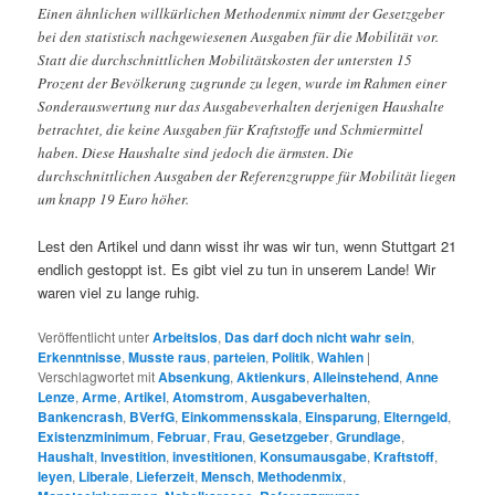
Einen ähnlichen willkürlichen Methodenmix nimmt der Gesetzgeber
bei den statistisch nachgewiesenen Ausgaben für die Mobilität vor.
Statt die durchschnittlichen Mobilitätskosten der untersten 15
Prozent der Bevölkerung zugrunde zu legen, wurde im Rahmen einer
Sonderauswertung nur das Ausgabeverhalten derjenigen Haushalte
betrachtet, die keine Ausgaben für Kraftstoffe und Schmiermittel
haben. Diese Haushalte sind jedoch die ärmsten. Die
durchschnittlichen Ausgaben der Referenzgruppe für Mobilität liegen
um knapp 19 Euro höher.
Lest den Artikel und dann wisst ihr was wir tun, wenn Stuttgart 21
endlich gestoppt ist. Es gibt viel zu tun in unserem Lande! Wir
waren viel zu lange ruhig.
Veröffentlicht unter
Arbeitslos
,
Das darf doch nicht wahr sein
,
Erkenntnisse
,
Musste raus
,
parteien
,
Politik
,
Wahlen
|
Verschlagwortet mit
Absenkung
,
Aktienkurs
,
Alleinstehend
,
Anne
Lenze
,
Arme
,
Artikel
,
Atomstrom
,
Ausgabeverhalten
,
Bankencrash
,
BVerfG
,
Einkommensskala
,
Einsparung
,
Elterngeld
,
Existenzminimum
,
Februar
,
Frau
,
Gesetzgeber
,
Grundlage
,
Haushalt
,
Investition
,
investitionen
,
Konsumausgabe
,
Kraftstoff
,
leyen
,
Liberale
,
Lieferzeit
,
Mensch
,
Methodenmix
,