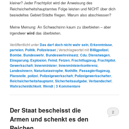
kleiner? Jeder Frachtpilot wird der Anweisung des
Reichsicherheitshauptamtes Folge leisten und NICHT über dich
besiedeltes Gebiet/Städte fliegen. Warum also abschiessen?
Meine Meinung: An Schwachsinn kaum zu überbieten – aber
irgendwer
wird
das überbieten.
Veröffentlicht unter
Das darf doch nicht wahr sein
,
Erkenntnisse
,
parteien
,
Politik
,
Polizeistaat
|
Verschlagwortet mit
Billigpolizei
,
Bombe
,
Bundeswehr
,
Bundeswehreinsatz
,
Cdu
,
Dienstwagen
,
Einsparung
,
Explosion
,
Feind
,
Fetzen
,
Frachtflugzeug
,
Frachtpilot
,
Gewerkschaft
,
Innenminister
,
Innenministerkonferenz
,
Landesinnern
,
Naturkatastrophe
,
Nothilfe
,
Passagierflugzeug
,
Planstelle
,
polizei
,
Polizeigewerkschaft
,
Polizeigewerkschafter
,
Reichsicherheitshauptamt
,
Sicherheitsaufgabe
,
Verbandschef
,
Wahrscheinlichkeit
,
Wendt
|
3
Kommentare
Der Staat bescheisst die
2
Armen und schenkt es den
Reichen