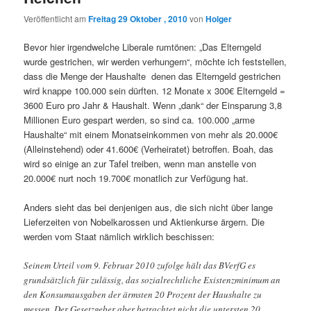
Veröffentlicht am
Freitag 29 Oktober , 2010
von
Holger
Bevor hier irgendwelche Liberale rumtönen: „Das Elterngeld
wurde gestrichen, wir werden verhungern“, möchte ich feststellen,
dass die Menge der Haushalte denen das Elterngeld gestrichen
wird knappe 100.000 sein dürften. 12 Monate x 300€ Elterngeld =
3600 Euro pro Jahr & Haushalt. Wenn „dank“ der Einsparung 3,8
Millionen Euro gespart werden, so sind ca. 100.000 „arme
Haushalte“ mit einem Monatseinkommen von mehr als 20.000€
(Alleinstehend) oder 41.600€ (Verheiratet) betroffen. Boah, das
wird so einige an zur Tafel treiben, wenn man anstelle von
20.000€ nurt noch 19.700€ monatlich zur Verfügung hat.
Anders sieht das bei denjenigen aus, die sich nicht über lange
Lieferzeiten von Nobelkarossen und Aktienkurse ärgern. Die
werden vom Staat nämlich wirklich beschissen:
Seinem Urteil vom 9. Februar 2010 zufolge hält das BVerfG es
grundsätzlich für zulässig, das sozialrechtliche Existenzminimum an
den Konsumausgaben der ärmsten 20 Prozent der Haushalte zu
messen. Der Gesetzgeber aber betrachtet nicht die untersten 20,