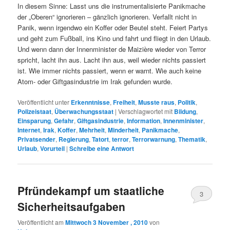
In diesem Sinne: Lasst uns die instrumentalisierte Panikmache
der „Oberen“ ignorieren – gänzlich ignorieren. Verfallt nicht in
Panik, wenn irgendwo ein Koffer oder Beutel steht. Feiert Partys
und geht zum Fußball, ins Kino und fahrt und fliegt in den Urlaub.
Und wenn dann der Innenminister de Maizière wieder von Terror
spricht, lacht ihn aus. Lacht ihn aus, weil wieder nichts passiert
ist. Wie immer nichts passiert, wenn er warnt. Wie auch keine
Atom- oder Giftgasindustrie im Irak gefunden wurde.
Veröffentlicht unter
Erkenntnisse
,
Freiheit
,
Musste raus
,
Politik
,
Polizeistaat
,
Überwachungsstaat
|
Verschlagwortet mit
Bildung
,
Einsparung
,
Gefahr
,
Giftgasindustrie
,
Information
,
Innenminister
,
Internet
,
Irak
,
Koffer
,
Mehrheit
,
Minderheit
,
Panikmache
,
Privatsender
,
Regierung
,
Tatort
,
terror
,
Terrorwarnung
,
Thematik
,
Urlaub
,
Vorurteil
|
Schreibe eine Antwort
Pfründekampf um staatliche
3
Sicherheitsaufgaben
Veröffentlicht am
Mittwoch 3 November , 2010
von