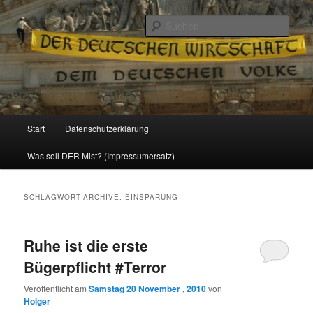
Politik, Wirtschaft, Soziales und Gesellschaft
Such
Reizzentrum
Hauptmenü
Start
Datenschutzerklärung
Zum
Zum
Was soll DER Mist? (Impressumersatz)
Inhalt
sekundären
wechseln
Inhalt
SCHLAGWORT-ARCHIVE:
EINSPARUNG
wechseln
Ruhe ist die erste
Bügerpflicht #Terror
Veröffentlicht am
Samstag 20 November , 2010
von
Holger