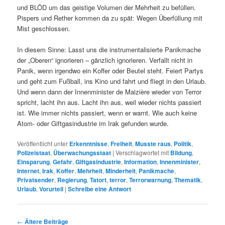
und BLÖD um das geistige Volumen der Mehrheit zu befüllen.
Pispers und Rether kommen da zu spät: Wegen Überfüllung mit
Mist geschlossen.
In diesem Sinne: Lasst uns die instrumentalisierte Panikmache
der „Oberen“ ignorieren – gänzlich ignorieren. Verfallt nicht in
Panik, wenn irgendwo ein Koffer oder Beutel steht. Feiert Partys
und geht zum Fußball, ins Kino und fahrt und fliegt in den Urlaub.
Und wenn dann der Innenminister de Maizière wieder von Terror
spricht, lacht ihn aus. Lacht ihn aus, weil wieder nichts passiert
ist. Wie immer nichts passiert, wenn er warnt. Wie auch keine
Atom- oder Giftgasindustrie im Irak gefunden wurde.
Veröffentlicht unter
Erkenntnisse
,
Freiheit
,
Musste raus
,
Politik
,
Polizeistaat
,
Überwachungsstaat
|
Verschlagwortet mit
Bildung
,
Einsparung
,
Gefahr
,
Giftgasindustrie
,
Information
,
Innenminister
,
Internet
,
Irak
,
Koffer
,
Mehrheit
,
Minderheit
,
Panikmache
,
Privatsender
,
Regierung
,
Tatort
,
terror
,
Terrorwarnung
,
Thematik
,
Urlaub
,
Vorurteil
|
Schreibe eine Antwort
Beitrags-
←
Ältere Beiträge