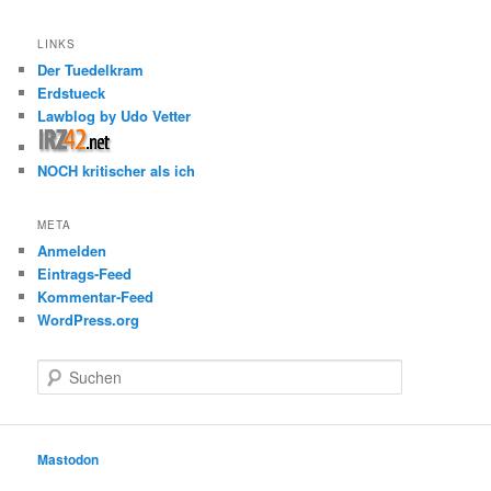
LINKS
Der Tuedelkram
Erdstueck
Lawblog by Udo Vetter
NOCH kritischer als ich
META
Anmelden
Eintrags-Feed
Kommentar-Feed
WordPress.org
S
u
c
h
e
Mastodon
n