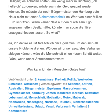
Heiliger!) es schaffen sollten, ein wenig mehr in Richtung „Ich
helfe dir“ zu denken, würde auch viel Geld gespart werden
können. So müsste der noch-Bürgermeister von Hamburg sein
Haus nicht mit einer
Sicherheitstechnik
im Wert von einer Million
Euro schützen. Wenn keiner Neid auf den durch sein Ego
angesammelten Besitz hätte, könnte man sogar die Türen
unabgeschlossen lassen. So what?
Ja, ich denke es ist tatsächlich der Egoismus um den sich all
unsere Probleme drehen. Würden wir unser asoziales Verhalten
ablegen können, wäre die Menschheit einen riesen Schritt weiter.
Was, wenn unser Antriebsmotor wäre:
Was kann ich den Menschen Gutes tun?
Veröffentlicht unter
Erkenntnisse
,
Freiheit
,
Politik
,
Wertvolles
Sinnloses
,
wirtschaft
|
Verschlagwortet mit
Aktionär
,
Antrieb
,
Australien
,
Bürgermeister
,
Egoismus
,
Gasvorkommen
,
Gymnasialalter
,
hamburg
,
Jemen
,
Kaufkraft
,
Kerosin
,
Kraftstoff
,
Lebensmittel
,
Menschheit
,
Motivation
,
Motor
,
Mubarak
,
Nachwuchs
,
Niedergang
,
Nordsee
,
Raubbau
,
Sicherheitstechnik
,
Umweltbelastung
,
Urlaub
,
Vasall
,
Verbrauch
,
Verhalten
|
8
Kommentare