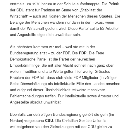
erstmals um 1970 herum in der Schule aufschnappte. Die Politik
der CDU steht für Tradition im Sinne von „Stabilität der
Wirtschaft“ – auch auf Kosten der Menschen dieses Staates. Die
Belange der Menschen wandern nur dann in den Fokus, wenn
damit der Wirtschaft gedient wird. Diese Partei sollte für Arbeiter
und Angestellte eigentlich unwählbar sein.
Als nächstes kommen wir mal – weil sie mit in der
Bundesregierung sitzt – zu der FDP. Die
FDP
. Die Freie
Demokratische Partei ist die Partei der neureichen
Emporkömmlinge, die mit aller Macht schnell nach ganz oben
wollen. Tradition und alte Werte gelten hier wenig. Grösstes
Problem der FDP ist, dass sich viele FDP-Mitglieder (in völliger
Selbstüberschätzung) als intellektuelle Elite des Landes ansehen
und aufgrund dieser Überheblichkeit teilweise massivste
Fehlentscheidungen treffen. Für Intellektuelle sowie Arbeiter und
Angestellte absolut unwählbar.
Ebenfalls zur derzeitigen Bundesregierung gehört die gern (im
Norden) vergessene
CSU
. Die Christlich Soziale Union ist
weitestgehend von den Zielsetzungen mit der CDU gleich zu