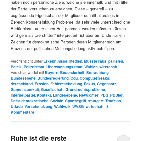
haben noch persönliche Ziele, welche sie innerhalb und mit Hilfe
der Partei versuchen zu erreichen. Diese – generell – zu
begrüssende Eigenschaft der Mitglieder schafft allerdings im
Bereich Konsensbildung Probleme, da sehr viele unterschiedliche
Bedürfnisse „unter einen Hut“ gebracht werden müssen. Dieses
wird gern als „zerstritten“ interpretiert, ist aber am Ende nur ein
Zeichen für demokratische Parteien deren Mitglieder sich am
Prozess der politischen Meinungsbildung aktiv beteiligen.
Veröffentlicht unter
Erkenntnisse
,
Medien
,
Musste raus
,
parteien
,
Politik
,
Polizeistaat
,
Überwachungsstaat
,
Wahlen
,
wirtschaft
|
Verschlagwortet mit
Bayern
,
Besonderheit
,
Betrachtung
,
Bundesebene
,
Bundesregierung
,
Cdu
,
Computerfreaks
,
deutschland
,
Erosion
,
Fehlentscheidung
,
Fokus
,
Gegensatz
,
Gemeinsamkeit
,
Gesellschaft
,
Grundrechtsprobleme
,
Internetpartei
,
Kontakt
,
Landesebene
,
Newcomer
,
PDS
,
PDSler
,
Sozialdemokratische
,
Soziale
,
Spottbegriff
,
stuttgart
,
Tradition
,
Urlaub
,
Verschmelzung
,
Wahlvolk
,
WASG
,
wirtschaft
|
3
Kommentare
Ruhe ist die erste