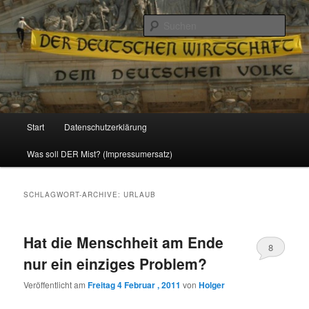
Politik, Wirtschaft, Soziales und Gesellschaft
Such
Reizzentrum
Hauptmenü
Start
Datenschutzerklärung
Zum
Zum
Was soll DER Mist? (Impressumersatz)
Inhalt
sekundären
wechseln
Inhalt
SCHLAGWORT-ARCHIVE:
URLAUB
wechseln
Hat die Menschheit am Ende
8
nur ein einziges Problem?
Veröffentlicht am
Freitag 4 Februar , 2011
von
Holger