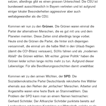
setzen, allerdings gibt es einen grossen Unterschied: Die CSU ist
bundesweit ausschliesslich in Bayern vertreten und ist aufgrund
einiger lokaler Besonderheiten aggressiver aber auch
weltabgewandter als die CDU.
Kommen wir nun zu den
Grünen
. Die Grünen waren einmal die
Partei der alternativen Menschen, die es gut mit uns und dem
Planeten meinten. Diese Zeiten sind allerdings lange vorbei.
Heute sind die Grünen die Partei, die hinter sich diejenigen
versammelt, die einmal um die halbe Welt in den Urlaub fliegen
(damit die CO²-Bilanz versauen), SUVs fahren und als „modernen
Ablaß“ die Grünen wählen. Mit echter „grüner Politik“ haben die
Grünen leider schon lange nichts mehr zu tun. Aufgrund dieser
Lebenslüge: Für alle Bevölkerungssschichten damit unwählbar.
Kommen wir zu den armen Wichten, der
SPD
. Die
Sozialdemokratische Partei Deutschlands rekrutierte ihre Wähler
ehemals aus den Reihen der „einfachen“ Menschen. Arbeiter und
Angestellte waren eine feste Bank an Stammwählern. Das
Problem der SPD kann man an einem Namen festmachen:
Gerhard Schröder. Der Altkanzler Schröder punktete bereits auf
Landesebene mit besten Kontakten zur Wirtschaft, welche er als