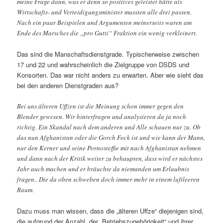
meine Frage dann, was er denn so positives geleistet hätte als
Wirtschafts- und Verteidigungsminister mussten alle drei passen.
Nach ein paar Beispielen und Argumenten meinerseits waren am
Ende des Marsches die „pro Gutti“ Fraktion ein wenig verkleinert.
Das sind die Manschaftsdienstgrade. Typischerweise zwischen
17 und 22 und wahrscheinlich die Zielgruppe von DSDS und
Konsorten. Das war nicht anders zu erwarten. Aber wie sieht das
bei den anderen Dienstgraden aus?
Bei uns älteren Uffzen ist die Meinung schon immer gegen den
Blender gewesen. Wir hinterfragen und analysieren da ja noch
richtig. Ein Skandal nach dem anderen und Alle schauen nur zu. Ob
das nun Afghanistan oder die Gorch Fock ist und wie kann der Mann,
nur den Kerner und seine Pornosteffie mit nach Afghanistan nehmen
und dann nach der Kritik weiter zu behaupten, dass wird er nächstes
Jahr auch machen und er bräuchte da niemanden um Erlaubnis
fragen.. Die da oben schweben doch immer mehr in einem luftleeren
Raum.
Dazu muss man wissen, dass die „älteren Uffze“ diejenigen sind,
die aufgrund der Anzahl, der „Betriebszugehörigkeit“ und ihrer