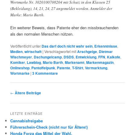
Wortmarke Nr. 3020100708204 mit Schutz in den Klassen 25
(Bekleidung), 14, 21, 24, 27 angemeldet worden. Anmelder der
Marke: Mario Barth.
Ein weiterer Beweis, dass Patente eher den missbrauchenden
als den normalen Menschen nützen.
Veröffentlicht unter
Das darf doch nicht wahr sein
,
Erkenntnisse
,
Medien
,
wirtschaft
|
Verschlagwortet mit
Arschgeige
,
Dietmar
Wischmeyer
,
Dschungelcamp
,
DSDS
,
Entwicklung
,
FFN
,
Kalkofe
,
Komiker
,
Lawblog
,
Mario Barth
,
Markenamt
,
Markenmagazin
,
Onlineshop
,
Pantoffelpunk
,
Patente
,
T-Shirt
,
Vermarktung
,
Wortmarke
|
3
Kommentare
Beitrags-
←
Ältere Beiträge
Navigation
LETZTE EINTRÄGE
Cannabisfreigabe
Führerschein-Check (nicht nur für Ältere!)
Honda Forza das Mittel der Wahl.