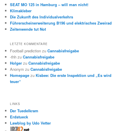
SEAT MO 125 in Hamburg – will man nicht!
Klimakleber
Die Zukunft des Individualverkehrs
Führerscheinerweiterung B196 und elektrisches Zweirad
Zeitenwende tut Not
LETZTE KOMMENTARE
Football prediction
zu
Cannabisfreigabe
-thh
zu
Cannabisfreigabe
Holger
zu
Cannabisfreigabe
Anonym
zu
Cannabisfreigabe
Homepage
zu
Kisbee: Die erste Inspektion und „Es wird
teuer“
LINKS
Der Tuedelkram
Erdstueck
Lawblog by Udo Vetter