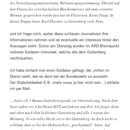
des Verteidigungsministeriums, Weltuntergangsstimmung. Überall auf
den Fluren des verschachtelten Bürokomplexes sah man verstörte
Mienen, gesprochen wurde fast nur im Flüsterton. Keine Frage: In
dieser Truppe hatte Karl-Theodor zu Guttenberg viele Fans.
und ich frage mich, woher diese schlauen Journalisten ihre
Informationen nehmen und ob eventuelle ein Interesse hinter den
Aussagen steht. Schon am Dienstag wurden im ARD-Brennpunkt
mehrere Soldaten interviewt, welche alle dem Guttenberg
nachtrauerten.
Ich habe einfach mal einen Soldaten gefragt, der „mitten im
Dienst steht, wie es denn bei der Bundeswehr so aussieht.
Der Stabsfeldwebel E.B. (mehr muss ja hier nicht sein ..) erklärte
mir per Mail:
….hatte ich 3 Mannschaftsdienstgrade zur Unterstützung. Nach dem
Start saßen wir 4 Im Dienst-KFZ und fuhren zum Ziel. Ich fragte dann
mal eben nach dem Schleimer Guttenberg und alle 3 waren der
Meinung. So ein toller Hecht sei er der Guttenberg. Ist doch nicht so
schlimm, dass er bei der Doktorarbeit „geschummelt“ hätte. Auf