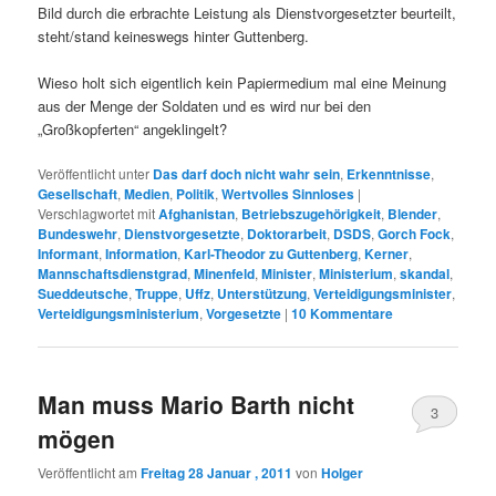
Bild durch die erbrachte Leistung als Dienstvorgesetzter beurteilt,
steht/stand keineswegs hinter Guttenberg.
Wieso holt sich eigentlich kein Papiermedium mal eine Meinung
aus der Menge der Soldaten und es wird nur bei den
„Großkopferten“ angeklingelt?
Veröffentlicht unter
Das darf doch nicht wahr sein
,
Erkenntnisse
,
Gesellschaft
,
Medien
,
Politik
,
Wertvolles Sinnloses
|
Verschlagwortet mit
Afghanistan
,
Betriebszugehörigkeit
,
Blender
,
Bundeswehr
,
Dienstvorgesetzte
,
Doktorarbeit
,
DSDS
,
Gorch Fock
,
Informant
,
Information
,
Karl-Theodor zu Guttenberg
,
Kerner
,
Mannschaftsdienstgrad
,
Minenfeld
,
Minister
,
Ministerium
,
skandal
,
Sueddeutsche
,
Truppe
,
Uffz
,
Unterstützung
,
Verteidigungsminister
,
Verteidigungsministerium
,
Vorgesetzte
|
10
Kommentare
Man muss Mario Barth nicht
3
mögen
Veröffentlicht am
Freitag 28 Januar , 2011
von
Holger