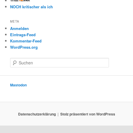
NOCH kritischer als ich
META
Anmelden
Eintrags-Feed
Kommentar-Feed
WordPress.org
S
u
c
h
e
Mastodon
n
Datenschutzerklärung
Stolz präsentiert von WordPress