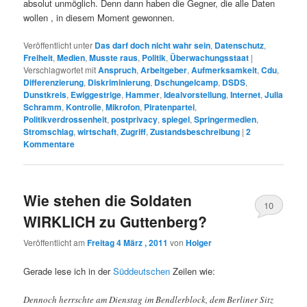
absolut unmöglich. Denn dann haben die Gegner, die alle Daten
wollen , in diesem Moment gewonnen.
Veröffentlicht unter
Das darf doch nicht wahr sein
,
Datenschutz
,
Freiheit
,
Medien
,
Musste raus
,
Politik
,
Überwachungsstaat
|
Verschlagwortet mit
Anspruch
,
Arbeitgeber
,
Aufmerksamkeit
,
Cdu
,
Differenzierung
,
Diskriminierung
,
Dschungelcamp
,
DSDS
,
Dunstkreis
,
Ewiggestrige
,
Hammer
,
Idealvorstellung
,
Internet
,
Julia
Schramm
,
Kontrolle
,
Mikrofon
,
Piratenpartei
,
Politikverdrossenheit
,
postprivacy
,
spiegel
,
Springermedien
,
Stromschlag
,
wirtschaft
,
Zugriff
,
Zustandsbeschreibung
|
2
Kommentare
Wie stehen die Soldaten
10
WIRKLICH zu Guttenberg?
Veröffentlicht am
Freitag 4 März , 2011
von
Holger
Gerade lese ich in der
Süddeutschen
Zeilen wie:
Dennoch herrschte am Dienstag im Bendlerblock, dem Berliner Sitz