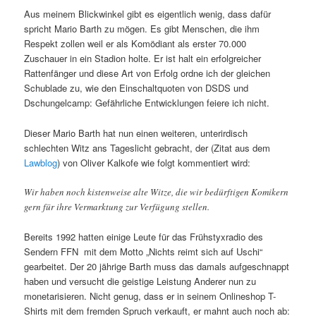
Aus meinem Blickwinkel gibt es eigentlich wenig, dass dafür
spricht Mario Barth zu mögen. Es gibt Menschen, die ihm
Respekt zollen weil er als Komödiant als erster 70.000
Zuschauer in ein Stadion holte. Er ist halt ein erfolgreicher
Rattenfänger und diese Art von Erfolg ordne ich der gleichen
Schublade zu, wie den Einschaltquoten von DSDS und
Dschungelcamp: Gefährliche Entwicklungen feiere ich nicht.
Dieser Mario Barth hat nun einen weiteren, unterirdisch
schlechten Witz ans Tageslicht gebracht, der (Zitat aus dem
Lawblog
) von Oliver Kalkofe wie folgt kommentiert wird:
Wir haben noch kistenweise alte Witze, die wir bedürftigen Komikern
gern für ihre Vermarktung zur Verfügung stellen.
Bereits 1992 hatten einige Leute für das Frühstyxradio des
Sendern FFN mit dem Motto „Nichts reimt sich auf Uschi“
gearbeitet. Der 20 jährige Barth muss das damals aufgeschnappt
haben und versucht die geistige Leistung Anderer nun zu
monetarisieren. Nicht genug, dass er in seinem Onlineshop T-
Shirts mit dem fremden Spruch verkauft, er mahnt auch noch ab: