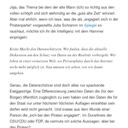
Jaja, das Thema bei dem der alte Mann (ich) so richtig aus den
vollen schöpft und sich wehmütig an die „gute alte Zeit“ erinnert.
Aber mal ehrlich, wenn ich lese, was die als „engagiert sich in der
Piratenpartei“ vorgestellte Julia Schramm im
Spiegel
so
raushaut, möchte ich ihr die Intelligenz mit dem Hammer
einprügeln:
Keine Macht den Datenschützern. Wir finden, dass die aktuelle
Diskussion um den Schutz von Daten an der Realität vorbeigeht. Wir
leben in einer vernetzten Welt, wo Privatsphäre durch das Internet
nicht mehr möglich ist. Nun müssen wir sehen, wie wir damit
umgehen.
Genau, die Datenschützer sind doch alles nur spackende
Ewiggestrige. Eine Differenzierung zwischen Daten die (für den
Bürger) öffentlich zugänglich zu sein haben und den Daten die für
den Staat nur unter höchsten höchsten Auflagen einsehbar sein
dürfen wird nicht gemacht. Und sowas aus dem Munde einer
Person die „sich bei den Piraten engagiert“. Im Dunstkreis der
CSU/CDU oder FDP, da vermute ich solche Aussagen, aber bei
den Piraten?