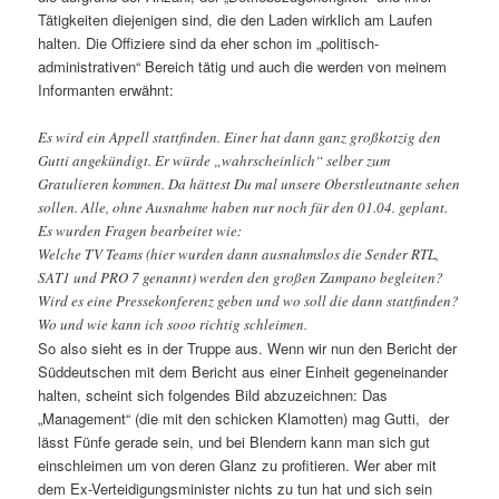
Tätigkeiten diejenigen sind, die den Laden wirklich am Laufen
halten. Die Offiziere sind da eher schon im „politisch-
administrativen“ Bereich tätig und auch die werden von meinem
Informanten erwähnt:
Es wird ein Appell stattfinden. Einer hat dann ganz großkotzig den
Gutti angekündigt. Er würde „wahrscheinlich“ selber zum
Gratulieren kommen. Da hättest Du mal unsere Oberstleutnante sehen
sollen. Alle, ohne Ausnahme haben nur noch für den 01.04. geplant.
Es wurden Fragen bearbeitet wie:
Welche TV Teams (hier wurden dann ausnahmslos die Sender RTL,
SAT1 und PRO 7 genannt) werden den großen Zampano begleiten?
Wird es eine Pressekonferenz geben und wo soll die dann stattfinden?
Wo und wie kann ich sooo richtig schleimen.
So also sieht es in der Truppe aus. Wenn wir nun den Bericht der
Süddeutschen mit dem Bericht aus einer Einheit gegeneinander
halten, scheint sich folgendes Bild abzuzeichnen: Das
„Management“ (die mit den schicken Klamotten) mag Gutti, der
lässt Fünfe gerade sein, und bei Blendern kann man sich gut
einschleimen um von deren Glanz zu profitieren. Wer aber mit
dem Ex-Verteidigungsminister nichts zu tun hat und sich sein