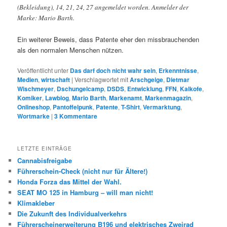
(Bekleidung), 14, 21, 24, 27 angemeldet worden. Anmelder der
Marke: Mario Barth.
Ein weiterer Beweis, dass Patente eher den missbrauchenden
als den normalen Menschen nützen.
Veröffentlicht unter
Das darf doch nicht wahr sein
,
Erkenntnisse
,
Medien
,
wirtschaft
|
Verschlagwortet mit
Arschgeige
,
Dietmar
Wischmeyer
,
Dschungelcamp
,
DSDS
,
Entwicklung
,
FFN
,
Kalkofe
,
Komiker
,
Lawblog
,
Mario Barth
,
Markenamt
,
Markenmagazin
,
Onlineshop
,
Pantoffelpunk
,
Patente
,
T-Shirt
,
Vermarktung
,
Wortmarke
|
3
Kommentare
LETZTE EINTRÄGE
Cannabisfreigabe
Führerschein-Check (nicht nur für Ältere!)
Honda Forza das Mittel der Wahl.
SEAT MO 125 in Hamburg – will man nicht!
Klimakleber
Die Zukunft des Individualverkehrs
Führerscheinerweiterung B196 und elektrisches Zweirad