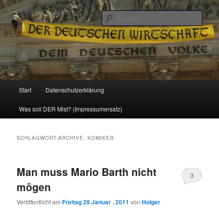
Politik, Wirtschaft, Soziales und Gesellschaft
Such
Reizzentrum
Hauptmenü
Start
Datenschutzerklärung
Zum
Zum
Was soll DER Mist? (Impressumersatz)
Inhalt
sekundären
wechseln
Inhalt
SCHLAGWORT-ARCHIVE:
KOMIKER
wechseln
Man muss Mario Barth nicht
3
mögen
Veröffentlicht am
Freitag 28 Januar , 2011
von
Holger