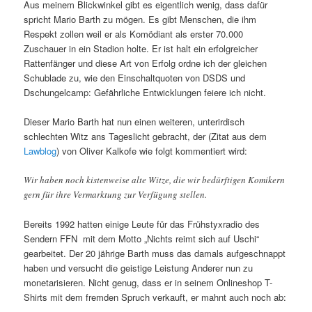
Aus meinem Blickwinkel gibt es eigentlich wenig, dass dafür
spricht Mario Barth zu mögen. Es gibt Menschen, die ihm
Respekt zollen weil er als Komödiant als erster 70.000
Zuschauer in ein Stadion holte. Er ist halt ein erfolgreicher
Rattenfänger und diese Art von Erfolg ordne ich der gleichen
Schublade zu, wie den Einschaltquoten von DSDS und
Dschungelcamp: Gefährliche Entwicklungen feiere ich nicht.
Dieser Mario Barth hat nun einen weiteren, unterirdisch
schlechten Witz ans Tageslicht gebracht, der (Zitat aus dem
Lawblog
) von Oliver Kalkofe wie folgt kommentiert wird:
Wir haben noch kistenweise alte Witze, die wir bedürftigen Komikern
gern für ihre Vermarktung zur Verfügung stellen.
Bereits 1992 hatten einige Leute für das Frühstyxradio des
Sendern FFN mit dem Motto „Nichts reimt sich auf Uschi“
gearbeitet. Der 20 jährige Barth muss das damals aufgeschnappt
haben und versucht die geistige Leistung Anderer nun zu
monetarisieren. Nicht genug, dass er in seinem Onlineshop T-
Shirts mit dem fremden Spruch verkauft, er mahnt auch noch ab: