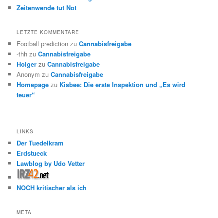
Zeitenwende tut Not
LETZTE KOMMENTARE
Football prediction
zu
Cannabisfreigabe
-thh
zu
Cannabisfreigabe
Holger
zu
Cannabisfreigabe
Anonym
zu
Cannabisfreigabe
Homepage
zu
Kisbee: Die erste Inspektion und „Es wird
teuer“
LINKS
Der Tuedelkram
Erdstueck
Lawblog by Udo Vetter
NOCH kritischer als ich
META