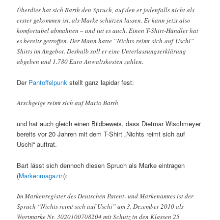
Überdies hat sich Barth den Spruch, auf den er jedenfalls nicht als
erster gekommen ist, als Marke schützen lassen. Er kann jetzt also
komfortabel abmahnen – und tut es auch. Einen T-Shirt-Händler hat
es bereits getroffen. Der Mann hatte “Nichts-reimt-sich-auf-Uschi”-
Shirts im Angebot. Deshalb soll er eine Unterlassungserklärung
abgeben und 1.780 Euro Anwaltskosten zahlen.
Der
Pantoffelpunk
stellt ganz lapidar fest:
Arschgeige reimt sich auf Mario Barth
und hat auch gleich einen Bildbeweis, dass Dietmar Wischmeyer
bereits vor 20 Jahren mit dem T-Shirt „Nichts reimt sich auf
Uschi“ auftrat.
Bart lässt sich dennoch diesen Spruch als Marke eintragen
(
Markenmagazin
):
Im Markenregister des Deutschen Patent- und Markenamtes ist der
Spruch “Nichts reimt sich auf Uschi” am 3. Dezember 2010 als
Wortmarke Nr. 3020100708204 mit Schutz in den Klassen 25