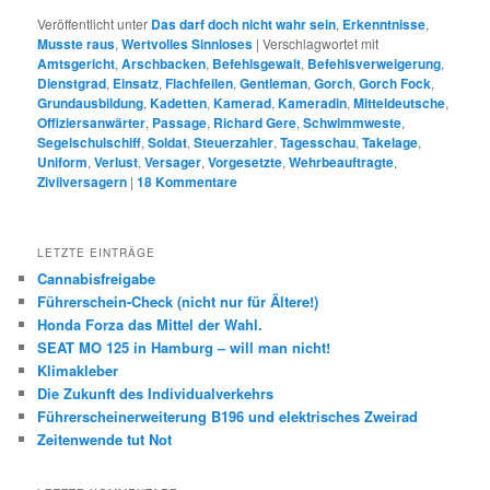
Veröffentlicht unter
Das darf doch nicht wahr sein
,
Erkenntnisse
,
Musste raus
,
Wertvolles Sinnloses
|
Verschlagwortet mit
Amtsgericht
,
Arschbacken
,
Befehlsgewalt
,
Befehlsverweigerung
,
Dienstgrad
,
Einsatz
,
Flachfeilen
,
Gentleman
,
Gorch
,
Gorch Fock
,
Grundausbildung
,
Kadetten
,
Kamerad
,
Kameradin
,
Mitteldeutsche
,
Offiziersanwärter
,
Passage
,
Richard Gere
,
Schwimmweste
,
Segelschulschiff
,
Soldat
,
Steuerzahler
,
Tagesschau
,
Takelage
,
Uniform
,
Verlust
,
Versager
,
Vorgesetzte
,
Wehrbeauftragte
,
Zivilversagern
|
18
Kommentare
LETZTE EINTRÄGE
Cannabisfreigabe
Führerschein-Check (nicht nur für Ältere!)
Honda Forza das Mittel der Wahl.
SEAT MO 125 in Hamburg – will man nicht!
Klimakleber
Die Zukunft des Individualverkehrs
Führerscheinerweiterung B196 und elektrisches Zweirad
Zeitenwende tut Not