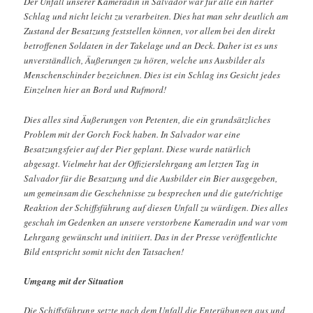
Der Unfall unserer Kameradin in Salvador war für alle ein harter
Schlag und nicht leicht zu verarbeiten. Dies hat man sehr deutlich am
Zustand der Besatzung feststellen können, vor allem bei den direkt
betroffenen Soldaten in der Takelage und an Deck. Daher ist es uns
unverständlich, Äußerungen zu hören, welche uns Ausbilder als
Menschenschinder bezeichnen. Dies ist ein Schlag ins Gesicht jedes
Einzelnen hier an Bord und Rufmord!
Dies alles sind Äußerungen von Petenten, die ein grundsätzliches
Problem mit der Gorch Fock haben. In Salvador war eine
Besatzungsfeier auf der Pier geplant. Diese wurde natürlich
abgesagt. Vielmehr hat der Offizierslehrgang am letzten Tag in
Salvador für die Besatzung und die Ausbilder ein Bier ausgegeben,
um gemeinsam die Geschehnisse zu besprechen und die gute/richtige
Reaktion der Schiffsführung auf diesen Unfall zu würdigen. Dies alles
geschah im Gedenken an unsere verstorbene Kameradin und war vom
Lehrgang gewünscht und initiiert. Das in der Presse veröffentlichte
Bild entspricht somit nicht den Tatsachen!
Umgang mit der Situation
Die Schiffsführung setzte nach dem Unfall die Enterübungen aus und