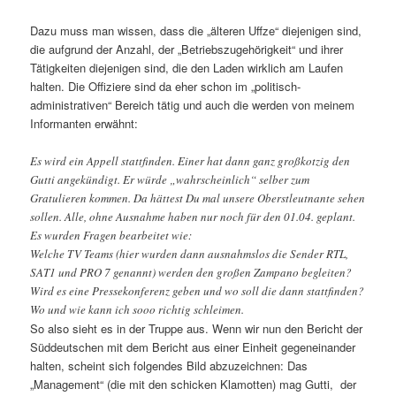
Dazu muss man wissen, dass die „älteren Uffze“ diejenigen sind,
die aufgrund der Anzahl, der „Betriebszugehörigkeit“ und ihrer
Tätigkeiten diejenigen sind, die den Laden wirklich am Laufen
halten. Die Offiziere sind da eher schon im „politisch-
administrativen“ Bereich tätig und auch die werden von meinem
Informanten erwähnt:
Es wird ein Appell stattfinden. Einer hat dann ganz großkotzig den
Gutti angekündigt. Er würde „wahrscheinlich“ selber zum
Gratulieren kommen. Da hättest Du mal unsere Oberstleutnante sehen
sollen. Alle, ohne Ausnahme haben nur noch für den 01.04. geplant.
Es wurden Fragen bearbeitet wie:
Welche TV Teams (hier wurden dann ausnahmslos die Sender RTL,
SAT1 und PRO 7 genannt) werden den großen Zampano begleiten?
Wird es eine Pressekonferenz geben und wo soll die dann stattfinden?
Wo und wie kann ich sooo richtig schleimen.
So also sieht es in der Truppe aus. Wenn wir nun den Bericht der
Süddeutschen mit dem Bericht aus einer Einheit gegeneinander
halten, scheint sich folgendes Bild abzuzeichnen: Das
„Management“ (die mit den schicken Klamotten) mag Gutti, der