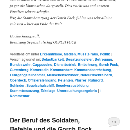
ja gar als Unmenschen dargestellt. Dies macht uns und unseren
Familien sehr zu schaffen.
Wir, die Stammbesatzung der Gorch Fock, fühlen uns sehr alleine
gelassen – hier am Ende der Welt.
Hochachtungsvoll,
Besatzung Segelschulschiff GORCH FOCK
Veröffentlicht unter
Erkenntnisse
,
Medien
,
Musste raus
,
Politik
|
Verschlagwortet mit
Belastbarkeit
,
Besatzungsfeier
,
Betreuung
,
Bundeswehr
,
Cappuccino
,
Dienstbetrieb
,
Entbehrung
,
Gorch Fock
,
Guttenberg
,
Kameradin
,
Kommandant
,
Kommandoenthebung
,
Lehrgangsteilnehmer
,
Menschenschinder
,
Notdurftschreibern
,
Oberdeck
,
Offizierslehrgang
,
Petenten
,
Pfarrer
,
Rufmord
,
Schinder
,
Segelschulschiff
,
Segelvorausbildung
,
Stammbesatzung
,
Takelage
,
Untersuchungsergebnis
|
1
Kommentar
Der Beruf des Soldaten,
18
Befehle und die Gorch Fock