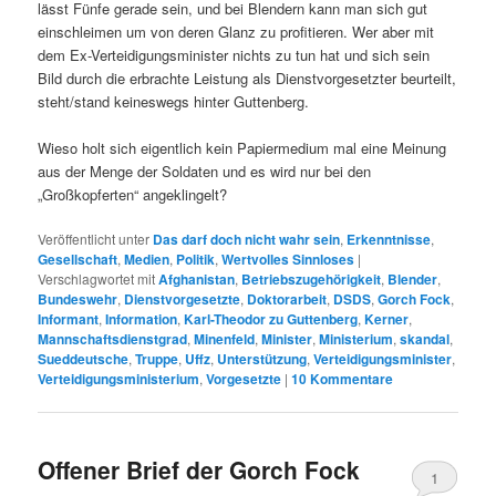
lässt Fünfe gerade sein, und bei Blendern kann man sich gut
einschleimen um von deren Glanz zu profitieren. Wer aber mit
dem Ex-Verteidigungsminister nichts zu tun hat und sich sein
Bild durch die erbrachte Leistung als Dienstvorgesetzter beurteilt,
steht/stand keineswegs hinter Guttenberg.
Wieso holt sich eigentlich kein Papiermedium mal eine Meinung
aus der Menge der Soldaten und es wird nur bei den
„Großkopferten“ angeklingelt?
Veröffentlicht unter
Das darf doch nicht wahr sein
,
Erkenntnisse
,
Gesellschaft
,
Medien
,
Politik
,
Wertvolles Sinnloses
|
Verschlagwortet mit
Afghanistan
,
Betriebszugehörigkeit
,
Blender
,
Bundeswehr
,
Dienstvorgesetzte
,
Doktorarbeit
,
DSDS
,
Gorch Fock
,
Informant
,
Information
,
Karl-Theodor zu Guttenberg
,
Kerner
,
Mannschaftsdienstgrad
,
Minenfeld
,
Minister
,
Ministerium
,
skandal
,
Sueddeutsche
,
Truppe
,
Uffz
,
Unterstützung
,
Verteidigungsminister
,
Verteidigungsministerium
,
Vorgesetzte
|
10
Kommentare
Offener Brief der Gorch Fock
1