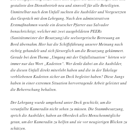
gestaltete den Dienstbetrieb neu und sinnvoll für alle Beteiligten.
Unmittelbar nach dem Unfall suchten die Ausbilder und Vorgesetzten
das Gespräch mit dem Lehrgang. Nach den administrativen
Erstmaßnahmen wurde ein deutscher Pfarrer aus Salvador
benachrichtigt, welcher mit zwei ausgebildeten PEERs
(Sanitätsmeister der Besatzung) die seelsorgerische Betreuung an
Bord übernahm. Hier hat die Schiffsführung unserer Meinung nach
richtig gehandelt und sich fürsorglich um die Besatzung gekümmert.
Gerade bei dem Thema „Umgang mit der Unfallsituation“ hörten wir
immer nur das Wort „Kadetten“. Wer denkt dabei an die Ausbilder,
die diesen Unfall direkt miterlebt haben und die in der Takelage
verbliebenen Kadetten sicher an Deck begleitet haben? Diese Jungs
haben in einer extremen Situation hervorragende Arbeit geleistet und
die Beherrschung behalten.
Der Lehrgang wurde umgehend unter Deck geschickt, um die
verunfallte Kameradin nicht sehen zu müssen. Die Stammbesatzung,
sprich die Ausbilder, haben an Oberdeck alles Menschenmögliche
getan, um der Kameradin zu helfen und sie vor neugierigen Blicken zu
schützen.