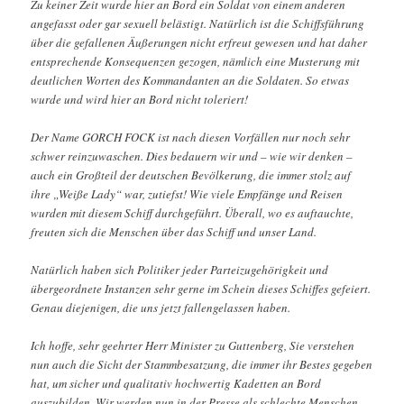
Zu keiner Zeit wurde hier an Bord ein Soldat von einem anderen
angefasst oder gar sexuell belästigt. Natürlich ist die Schiffsführung
über die gefallenen Äußerungen nicht erfreut gewesen und hat daher
entsprechende Konsequenzen gezogen, nämlich eine Musterung mit
deutlichen Worten des Kommandanten an die Soldaten. So etwas
wurde und wird hier an Bord nicht toleriert!
Der Name GORCH FOCK ist nach diesen Vorfällen nur noch sehr
schwer reinzuwaschen. Dies bedauern wir und – wie wir denken –
auch ein Großteil der deutschen Bevölkerung, die immer stolz auf
ihre „Weiße Lady“ war, zutiefst! Wie viele Empfänge und Reisen
wurden mit diesem Schiff durchgeführt. Überall, wo es auftauchte,
freuten sich die Menschen über das Schiff und unser Land.
Natürlich haben sich Politiker jeder Parteizugehörigkeit und
übergeordnete Instanzen sehr gerne im Schein dieses Schiffes gefeiert.
Genau diejenigen, die uns jetzt fallengelassen haben.
Ich hoffe, sehr geehrter Herr Minister zu Guttenberg, Sie verstehen
nun auch die Sicht der Stammbesatzung, die immer ihr Bestes gegeben
hat, um sicher und qualitativ hochwertig Kadetten an Bord
auszubilden. Wir werden nun in der Presse als schlechte Menschen,