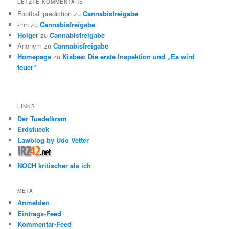
LETZTE KOMMENTARE
Football prediction
zu
Cannabisfreigabe
-thh
zu
Cannabisfreigabe
Holger
zu
Cannabisfreigabe
Anonym
zu
Cannabisfreigabe
Homepage
zu
Kisbee: Die erste Inspektion und „Es wird
teuer“
LINKS
Der Tuedelkram
Erdstueck
Lawblog by Udo Vetter
NOCH kritischer als ich
META
Anmelden
Eintrags-Feed
Kommentar-Feed