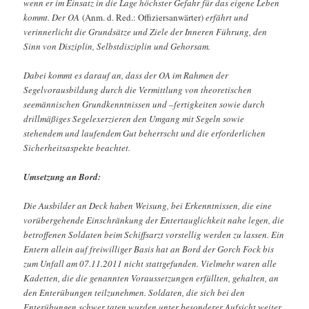
wenn er im Einsatz in die Lage höchster Gefahr für das eigene Leben
kommt. Der OA
(Anm. d. Red.: Offiziersanwärter)
erfährt und
verinnerlicht die Grundsätze und Ziele der Inneren Führung, den
Sinn von Disziplin, Selbstdisziplin und Gehorsam.
Dabei kommt es darauf an, dass der OA im Rahmen der
Segelvorausbildung durch die Vermittlung von theoretischen
seemännischen Grundkenntnissen und –fertigkeiten sowie durch
drillmäßiges Segelexerzieren den Umgang mit Segeln sowie
stehendem und laufendem Gut beherrscht und die erforderlichen
Sicherheitsaspekte beachtet.
Umsetzung an Bord:
Die Ausbilder an Deck haben Weisung, bei Erkenntnissen, die eine
vorübergehende Einschränkung der Entertauglichkeit nahe legen, die
betroffenen Soldaten beim Schiffsarzt vorstellig werden zu lassen. Ein
Entern allein auf freiwilliger Basis hat an Bord der Gorch Fock bis
zum Unfall am 07.11.2011 nicht stattgefunden. Vielmehr waren alle
Kadetten, die die genannten Voraussetzungen erfüllten, gehalten, an
den Enterübungen teilzunehmen. Soldaten, die sich bei den
Enterübungen schwer taten wurden unter besonderer Aufsicht weiter