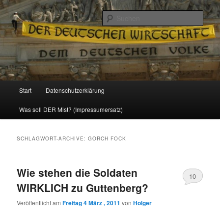
Politik, Wirtschaft, Soziales und Gesellschaft
Such
Reizzentrum
Hauptmenü
Start
Datenschutzerklärung
Zum
Zum
Was soll DER Mist? (Impressumersatz)
Inhalt
sekundären
wechseln
Inhalt
SCHLAGWORT-ARCHIVE:
GORCH FOCK
wechseln
Wie stehen die Soldaten
10
WIRKLICH zu Guttenberg?
Veröffentlicht am
Freitag 4 März , 2011
von
Holger