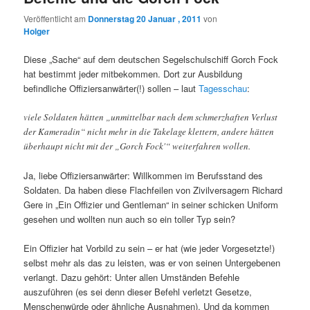
Veröffentlicht am
Donnerstag 20 Januar , 2011
von
Holger
Diese „Sache“ auf dem deutschen Segelschulschiff Gorch Fock
hat bestimmt jeder mitbekommen. Dort zur Ausbildung
befindliche Offiziersanwärter(!) sollen – laut
Tagesschau
:
viele Soldaten hätten „unmittelbar nach dem schmerzhaften Verlust
der Kameradin“ nicht mehr in die Takelage klettern, andere hätten
überhaupt nicht mit der „Gorch Fock'“ weiterfahren wollen.
Ja, liebe Offiziersanwärter: Willkommen im Berufsstand des
Soldaten. Da haben diese Flachfeilen von Zivilversagern Richard
Gere in „Ein Offizier und Gentleman“ in seiner schicken Uniform
gesehen und wollten nun auch so ein toller Typ sein?
Ein Offizier hat Vorbild zu sein – er hat (wie jeder Vorgesetzte!)
selbst mehr als das zu leisten, was er von seinen Untergebenen
verlangt. Dazu gehört: Unter allen Umständen Befehle
auszuführen (es sei denn dieser Befehl verletzt Gesetze,
Menschenwürde oder ähnliche Ausnahmen). Und da kommen