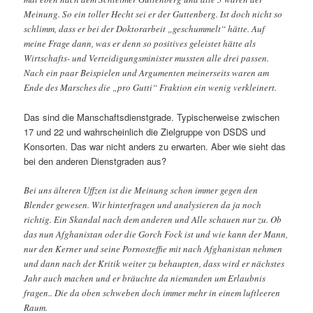
Meinung. So ein toller Hecht sei er der Guttenberg. Ist doch nicht so
schlimm, dass er bei der Doktorarbeit „geschummelt“ hätte. Auf
meine Frage dann, was er denn so positives geleistet hätte als
Wirtschafts- und Verteidigungsminister mussten alle drei passen.
Nach ein paar Beispielen und Argumenten meinerseits waren am
Ende des Marsches die „pro Gutti“ Fraktion ein wenig verkleinert.
Das sind die Manschaftsdienstgrade. Typischerweise zwischen
17 und 22 und wahrscheinlich die Zielgruppe von DSDS und
Konsorten. Das war nicht anders zu erwarten. Aber wie sieht das
bei den anderen Dienstgraden aus?
Bei uns älteren Uffzen ist die Meinung schon immer gegen den
Blender gewesen. Wir hinterfragen und analysieren da ja noch
richtig. Ein Skandal nach dem anderen und Alle schauen nur zu. Ob
das nun Afghanistan oder die Gorch Fock ist und wie kann der Mann,
nur den Kerner und seine Pornosteffie mit nach Afghanistan nehmen
und dann nach der Kritik weiter zu behaupten, dass wird er nächstes
Jahr auch machen und er bräuchte da niemanden um Erlaubnis
fragen.. Die da oben schweben doch immer mehr in einem luftleeren
Raum.