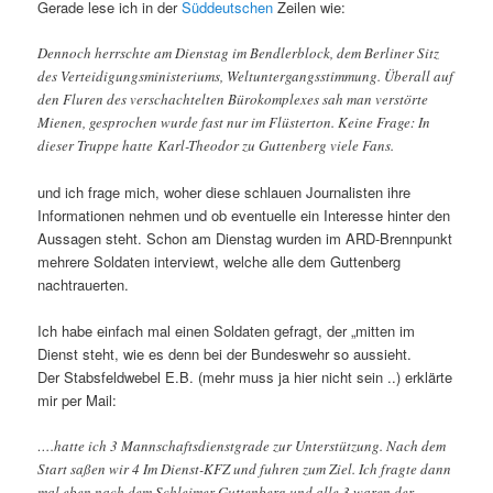
Gerade lese ich in der
Süddeutschen
Zeilen wie:
Dennoch herrschte am Dienstag im Bendlerblock, dem Berliner Sitz
des Verteidigungsministeriums, Weltuntergangsstimmung. Überall auf
den Fluren des verschachtelten Bürokomplexes sah man verstörte
Mienen, gesprochen wurde fast nur im Flüsterton. Keine Frage: In
dieser Truppe hatte Karl-Theodor zu Guttenberg viele Fans.
und ich frage mich, woher diese schlauen Journalisten ihre
Informationen nehmen und ob eventuelle ein Interesse hinter den
Aussagen steht. Schon am Dienstag wurden im ARD-Brennpunkt
mehrere Soldaten interviewt, welche alle dem Guttenberg
nachtrauerten.
Ich habe einfach mal einen Soldaten gefragt, der „mitten im
Dienst steht, wie es denn bei der Bundeswehr so aussieht.
Der Stabsfeldwebel E.B. (mehr muss ja hier nicht sein ..) erklärte
mir per Mail:
….hatte ich 3 Mannschaftsdienstgrade zur Unterstützung. Nach dem
Start saßen wir 4 Im Dienst-KFZ und fuhren zum Ziel. Ich fragte dann
mal eben nach dem Schleimer Guttenberg und alle 3 waren der