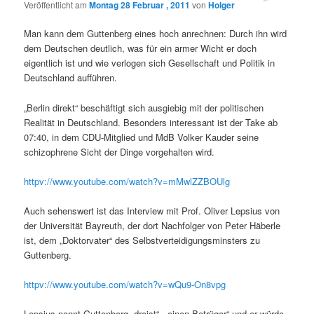
Veröffentlicht am
Montag 28 Februar , 2011
von
Holger
Man kann dem Guttenberg eines hoch anrechnen: Durch ihn wird
dem Deutschen deutlich, was für ein armer Wicht er doch
eigentlich ist und wie verlogen sich Gesellschaft und Politik in
Deutschland aufführen.
„Berlin direkt“ beschäftigt sich ausgiebig mit der politischen
Realität in Deutschland. Besonders interessant ist der Take ab
07:40, in dem CDU-Mitglied und MdB Volker Kauder seine
schizophrene Sicht der Dinge vorgehalten wird.
httpv://www.youtube.com/watch?v=mMwlZZBOUlg
Auch sehenswert ist das Interview mit Prof. Oliver Lepsius von
der Universität Bayreuth, der dort Nachfolger von Peter Häberle
ist, dem „Doktorvater“ des Selbstverteidigungsminsters zu
Guttenberg.
httpv://www.youtube.com/watch?v=wQu9-On8vpg
Lepsius nennt Guttenberg „dreist“, „einen Betrüger“ und er würde