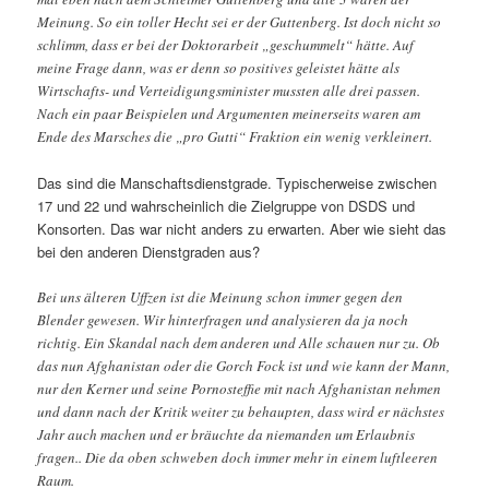
Meinung. So ein toller Hecht sei er der Guttenberg. Ist doch nicht so
schlimm, dass er bei der Doktorarbeit „geschummelt“ hätte. Auf
meine Frage dann, was er denn so positives geleistet hätte als
Wirtschafts- und Verteidigungsminister mussten alle drei passen.
Nach ein paar Beispielen und Argumenten meinerseits waren am
Ende des Marsches die „pro Gutti“ Fraktion ein wenig verkleinert.
Das sind die Manschaftsdienstgrade. Typischerweise zwischen
17 und 22 und wahrscheinlich die Zielgruppe von DSDS und
Konsorten. Das war nicht anders zu erwarten. Aber wie sieht das
bei den anderen Dienstgraden aus?
Bei uns älteren Uffzen ist die Meinung schon immer gegen den
Blender gewesen. Wir hinterfragen und analysieren da ja noch
richtig. Ein Skandal nach dem anderen und Alle schauen nur zu. Ob
das nun Afghanistan oder die Gorch Fock ist und wie kann der Mann,
nur den Kerner und seine Pornosteffie mit nach Afghanistan nehmen
und dann nach der Kritik weiter zu behaupten, dass wird er nächstes
Jahr auch machen und er bräuchte da niemanden um Erlaubnis
fragen.. Die da oben schweben doch immer mehr in einem luftleeren
Raum.