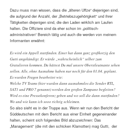
Dazu muss man wissen, dass die „älteren Uffze“ diejenigen sind,
die aufgrund der Anzahl, der „Betriebszugehörigkeit“ und ihrer
Tätigkeiten diejenigen sind, die den Laden wirklich am Laufen
halten. Die Offiziere sind da eher schon im „politisch-
administrativen“ Bereich tätig und auch die werden von meinem
Informanten erwähnt:
Es wird ein Appell stattfinden. Einer hat dann ganz großkotzig den
Gutti angekündigt. Er würde „wahrscheinlich“ selber zum
Gratulieren kommen. Da hättest Du mal unsere Oberstleutnante sehen
sollen. Alle, ohne Ausnahme haben nur noch für den 01.04. geplant.
Es wurden Fragen bearbeitet wie:
Welche TV Teams (hier wurden dann ausnahmslos die Sender RTL,
SAT1 und PRO 7 genannt) werden den großen Zampano begleiten?
Wird es eine Pressekonferenz geben und wo soll die dann stattfinden?
Wo und wie kann ich sooo richtig schleimen.
So also sieht es in der Truppe aus. Wenn wir nun den Bericht der
Süddeutschen mit dem Bericht aus einer Einheit gegeneinander
halten, scheint sich folgendes Bild abzuzeichnen: Das
„Management“ (die mit den schicken Klamotten) mag Gutti, der