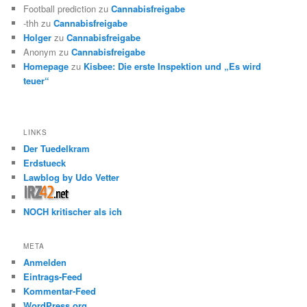
Football prediction
zu
Cannabisfreigabe
-thh
zu
Cannabisfreigabe
Holger
zu
Cannabisfreigabe
Anonym
zu
Cannabisfreigabe
Homepage
zu
Kisbee: Die erste Inspektion und „Es wird
teuer“
LINKS
Der Tuedelkram
Erdstueck
Lawblog by Udo Vetter
NOCH kritischer als ich
META
Anmelden
Eintrags-Feed
Kommentar-Feed
WordPress.org