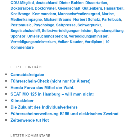
CDU-Mitglied
,
deutschland
,
Dieter Bohlen
,
Dissertation
,
Doktorarbeit
,
Doktorväter
,
Gesellschaft
,
Guttenberg
,
Hausarbeit
,
Kneifzange
,
Kommandant
,
Mannschaftsdienstgrad
,
Marine
,
Medienkampagne
,
Michael Brauns
,
Norbert Schatz
,
Parteibuch
,
Pestomusic
,
Psychologe
,
Saftpresse
,
Schwerpunkt
,
Segelschulschiff
,
Selbstverteidigungsminister
,
Spendenquittung
,
Sponsor
,
Untersuchungsbericht
,
Verteidigungsminister
,
Verteidigungsministerium
,
Volker Kauder
,
Vordiplom
|
10
Kommentare
LETZTE EINTRÄGE
Cannabisfreigabe
Führerschein-Check (nicht nur für Ältere!)
Honda Forza das Mittel der Wahl.
SEAT MO 125 in Hamburg – will man nicht!
Klimakleber
Die Zukunft des Individualverkehrs
Führerscheinerweiterung B196 und elektrisches Zweirad
Zeitenwende tut Not
LETZTE KOMMENTARE