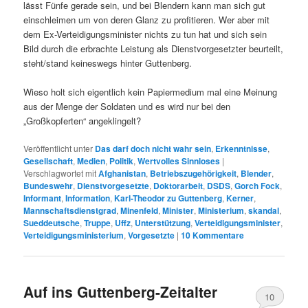
lässt Fünfe gerade sein, und bei Blendern kann man sich gut
einschleimen um von deren Glanz zu profitieren. Wer aber mit
dem Ex-Verteidigungsminister nichts zu tun hat und sich sein
Bild durch die erbrachte Leistung als Dienstvorgesetzter beurteilt,
steht/stand keineswegs hinter Guttenberg.
Wieso holt sich eigentlich kein Papiermedium mal eine Meinung
aus der Menge der Soldaten und es wird nur bei den
„Großkopferten“ angeklingelt?
Veröffentlicht unter
Das darf doch nicht wahr sein
,
Erkenntnisse
,
Gesellschaft
,
Medien
,
Politik
,
Wertvolles Sinnloses
|
Verschlagwortet mit
Afghanistan
,
Betriebszugehörigkeit
,
Blender
,
Bundeswehr
,
Dienstvorgesetzte
,
Doktorarbeit
,
DSDS
,
Gorch Fock
,
Informant
,
Information
,
Karl-Theodor zu Guttenberg
,
Kerner
,
Mannschaftsdienstgrad
,
Minenfeld
,
Minister
,
Ministerium
,
skandal
,
Sueddeutsche
,
Truppe
,
Uffz
,
Unterstützung
,
Verteidigungsminister
,
Verteidigungsministerium
,
Vorgesetzte
|
10
Kommentare
Auf ins Guttenberg-Zeitalter
10