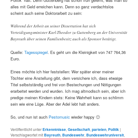
Politik“ hält. Denn Guttenberg hat schon früh gelernt, was man so
alles mit Geld erreichen kann. Denn so ganz verdachtslos
scheint auch seine Doktorarbeit zu sein:
Während der Arbeit an seiner Dissertation hat sich
Verteidigungsminister Karl-Theodor zu Guttenberg an der Universität
Bayreuth über seinen Familienbesitz auch als Sponsor betätigt.
Quelle:
Tagesspiegel
. Es geht um die Kleinigkeit von 747 764,36
Euro.
Eines möchte ich hier feststellen: Wer später einer meiner
Töchter eine Anstellung gibt, dem versichere ich, dass etwaige
Titel selbstständig und frei von Bestechungen und Nötigungen
erarbeitet werden und wurden. Ich mag altmodisch sein, aber ich
predige meinen Kindern stets: Keine Wahrheit kann so schlimm
sein wie eine Lüge. Aber der Adel lebt halt anders.
So, und nun ist auch
Pestomusic
wieder happy 🙂
Veröffentlicht unter
Erkenntnisse
,
Gesellschaft
,
parteien
,
Politik
|
Verschlagwortet mit
Bayreuth
,
Bundeswehr
,
Bundeswehruniversit
,