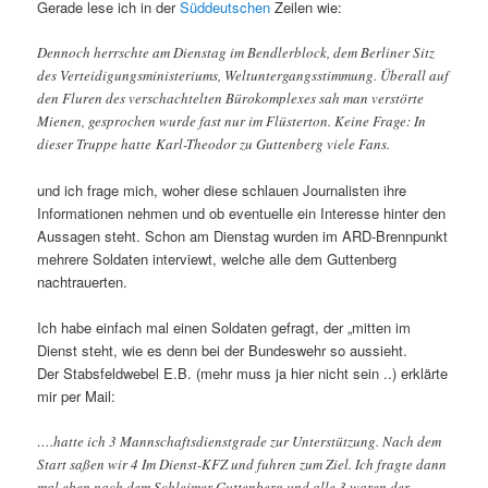
Gerade lese ich in der
Süddeutschen
Zeilen wie:
Dennoch herrschte am Dienstag im Bendlerblock, dem Berliner Sitz
des Verteidigungsministeriums, Weltuntergangsstimmung. Überall auf
den Fluren des verschachtelten Bürokomplexes sah man verstörte
Mienen, gesprochen wurde fast nur im Flüsterton. Keine Frage: In
dieser Truppe hatte Karl-Theodor zu Guttenberg viele Fans.
und ich frage mich, woher diese schlauen Journalisten ihre
Informationen nehmen und ob eventuelle ein Interesse hinter den
Aussagen steht. Schon am Dienstag wurden im ARD-Brennpunkt
mehrere Soldaten interviewt, welche alle dem Guttenberg
nachtrauerten.
Ich habe einfach mal einen Soldaten gefragt, der „mitten im
Dienst steht, wie es denn bei der Bundeswehr so aussieht.
Der Stabsfeldwebel E.B. (mehr muss ja hier nicht sein ..) erklärte
mir per Mail:
….hatte ich 3 Mannschaftsdienstgrade zur Unterstützung. Nach dem
Start saßen wir 4 Im Dienst-KFZ und fuhren zum Ziel. Ich fragte dann
mal eben nach dem Schleimer Guttenberg und alle 3 waren der