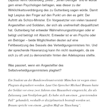
gern einen Psychologen befragen, was dieser zu der
Wirklichkeitsverdrängung des zu Guttenberg sagen würde. Damit
legt Lespius den Finger auf den Punkt um den es geht: Der
Auftritt als Schizo-Minister. Ein Vorgesetzter von vielen tausend
Angestellten und Soldaten, der sich als unehrenhaft disqualifiziert
hat. Guttenberg hat entweder Wahrnehmungsstörungen oder er
belügt und betrügt mit Absicht. Entweder ist er ein Psycho oder
ein Betrüger – beide Möglichkeiten deuten auf eine
Fehlbesetzung des Sessels des Verteidigungsministers hin. Und
der sprechende Hosenanzug kann ihn nicht rauskegeln, da sie
sich zu oft und zu demonstrativ hinten den Adelsspross stellte.
Was passiert, wenn ein Angestellter des
Selbstverteidigungsministers plagiiert?
Ein Student an der Bundeswehruniversität München ist wegen eines
Plagiats degradiert worden. Laut Uni-Sprecher Michael Brauns hatte
der Soldat vor etwa zwei Jahren eine Hausarbeit eingereicht, die als
Zulassung zum Vordiplom galt. Es habe sich um einen „gravierenden
Fall“ gehandelt, weshalb er disziplinarisch bestraft worden sei.
Brauns spricht von einem „großen Maß an Täuschung“.