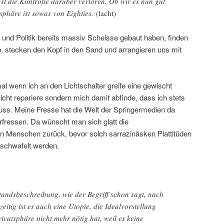
st die Kontrolle darüber verloren. Ob wir es nun gut
tsphäre ist sowas von Eighties.
(lacht)
 und Politik bereits massiv Scheisse gebaut haben, finden
, stecken den Kopf in den Sand und arrangieren uns mit
mal wenn ich an den Lichtschalter greife eine gewischt
cht repariere sondern mich damit abfinde, dass ich stets
ss. Meine Fresse hat die Welt der Springermedien da
rfressen. Da wünscht man sich glatt die
gen Menschen zurück, bevor solch sarrazinäsken Plattitüden
eschwafelt werden.
standsbeschreibung, wie der Begriff schon sagt, nach
eitig ist es auch eine Utopie, die Idealvorstellung
rivatsphäre nicht mehr nötig hat, weil es keine