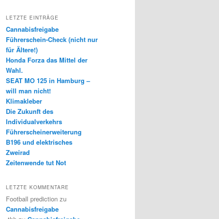
LETZTE EINTRÄGE
Cannabisfreigabe
Führerschein-Check (nicht nur
für Ältere!)
Honda Forza das Mittel der
Wahl.
SEAT MO 125 in Hamburg –
will man nicht!
Klimakleber
Die Zukunft des
Individualverkehrs
Führerscheinerweiterung
B196 und elektrisches
Zweirad
Zeitenwende tut Not
LETZTE KOMMENTARE
Football prediction
zu
Cannabisfreigabe