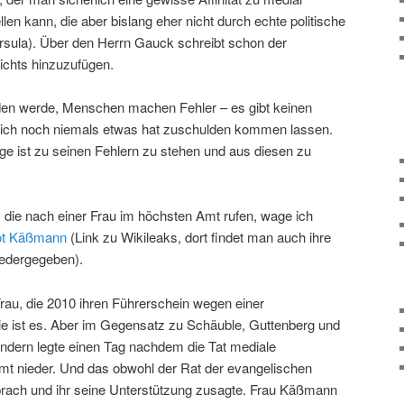
en kann, die aber bislang eher nicht durch echte politische
rsula). Über den Herrn Gauck schreibt schon der
ichts hinzuzufügen.
nden werde, Menschen machen Fehler – es gibt keinen
ch noch niemals etwas hat zuschulden kommen lassen.
age ist zu seinen Fehlern zu stehen und aus diesen zu
die nach einer Frau im höchsten Amt rufen, wage ich
ot Käßmann
(Link zu Wikileaks, dort findet man auch ihre
iedergegeben).
au, die 2010 ihren Führerschein wegen einer
sie ist es. Aber im Gegensatz zu Schäuble, Guttenberg und
sondern legte einen Tag nachdem die Tat mediale
mt nieder. Und das obwohl der Rat der evangelischen
prach und ihr seine Unterstützung zusagte. Frau Käßmann