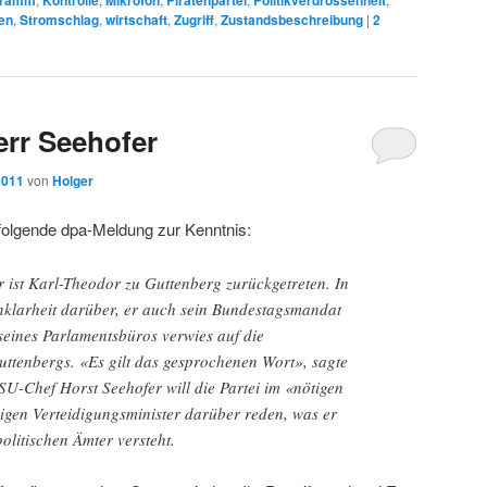
hramm
Kontrolle
Mikrofon
Piratenpartei
Politikverdrossenheit
en
,
Stromschlag
,
wirtschaft
,
Zugriff
,
Zustandsbeschreibung
|
2
err Seehofer
2011
von
Holger
olgende dpa-Meldung zur Kenntnis:
r ist Karl-Theodor zu Guttenberg zurückgetreten. In
Unklarheit darüber, er auch sein Bundestagsmandat
 seines Parlamentsbüros verwies auf die
uttenbergs. «Es gilt das gesprochenen Wort», sagte
U-Chef Horst Seehofer will die Partei im «nötigen
igen Verteidigungsminister darüber reden, was er
olitischen Ämter versteht.