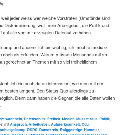
bt.
, weil jeder weiss wer welche Vorstrafen (Umstände sind
e Diskriminierung, weil mein Arbeitgeber, die Politik und
iff auf alle von mir erzeugten Datensätze haben.
amp und andere „Ich bin wichtig, ich möchte mediale
n doch als erfunden. Warum müssen Menschen mit so
ausgerechnet an Themen mit so viel freiheitlichem
eht: Ich bin auch daran interessiert, wie man mit der
 am besten umgeht. Den Status Quo allerdings zu
möglich. Denn dann haben die Gegner, die alle Daten wollen
.
cht wahr sein
,
Datenschutz
,
Freiheit
,
Medien
,
Musste raus
,
Politik
,
et mit
Anspruch
,
Arbeitgeber
,
Aufmerksamkeit
,
Cdu
,
schungelcamp
,
DSDS
,
Dunstkreis
,
Ewiggestrige
,
Hammer
,
,
,
,
,
,