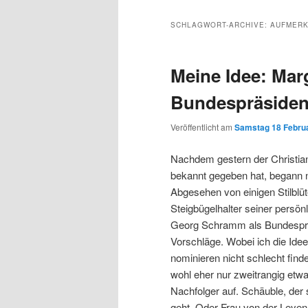
Inhalt
sekundären
SCHLAGWORT-ARCHIVE:
AUFMERK
wechseln
Inhalt
Meine Idee: Ma
wechseln
Bundespräsiden
Veröffentlicht am
Samstag 18 Februa
Nachdem gestern der Christian
bekannt gegeben hat, begann na
Abgesehen von einigen Stilblüte
Steigbügelhalter seiner persö
Georg Schramm als Bundespräsi
Vorschläge. Wobei ich die Id
nominieren nicht schlecht finde
wohl eher nur zweitrangig etw
Nachfolger auf. Schäuble, de
geht. Oder Frau von der Leyen,