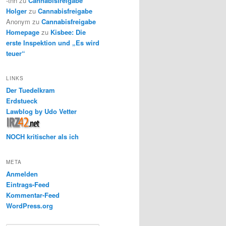
-thh
zu
Cannabisfreigabe
Holger
zu
Cannabisfreigabe
Anonym
zu
Cannabisfreigabe
Homepage
zu
Kisbee: Die
erste Inspektion und „Es wird
teuer“
LINKS
Der Tuedelkram
Erdstueck
Lawblog by Udo Vetter
NOCH kritischer als ich
META
Anmelden
Eintrags-Feed
Kommentar-Feed
WordPress.org