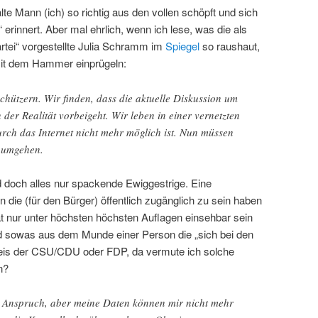
te Mann (ich) so richtig aus den vollen schöpft und sich
“ erinnert. Aber mal ehrlich, wenn ich lese, was die als
partei“ vorgestellte Julia Schramm im
Spiegel
so raushaut,
 mit dem Hammer einprügeln:
hützern. Wir finden, dass die aktuelle Diskussion um
der Realität vorbeigeht. Wir leben in einer vernetzten
rch das Internet nicht mehr möglich ist. Nun müssen
t umgehen.
 doch alles nur spackende Ewiggestrige. Eine
 die (für den Bürger) öffentlich zugänglich zu sein haben
at nur unter höchsten höchsten Auflagen einsehbar sein
d sowas aus dem Munde einer Person die „sich bei den
reis der CSU/CDU oder FDP, da vermute ich solche
n?
r Anspruch, aber meine Daten können mir nicht mehr