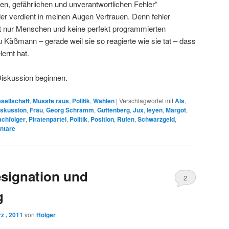
men, gefährlichen und unverantwortlichen Fehler“
er verdient in meinen Augen Vertrauen. Denn fehler
t nur Menschen und keine perfekt programmierten
u Käßmann – gerade weil sie so reagierte wie sie tat – dass
ernt hat.
Diskussion beginnen.
sellschaft
,
Musste raus
,
Politik
,
Wahlen
|
Verschlagwortet mit
Als
,
iskussion
,
Frau
,
Georg Schramm
,
Guttenberg
,
Jux
,
leyen
,
Margot
,
chfolger
,
Piratenpartei
,
Politik
,
Position
,
Rufen
,
Schwarzgeld
,
tare
esignation und
2
g
z , 2011
von
Holger