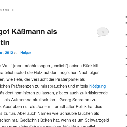
SAMKEIT
rgot Käßmann als
4
tin
r , 2012
von
Holger
 Wulff (man möchte sagen „endlich“) seinen Rücktritt
türlich sofort die Hatz auf den möglichen Nachfolger.
n, wie Fefe, der versucht die Piratenpartei als
nlichen Präferenzen zu missbrauchen und mittels
Nötigung
dent nominieren zu lassen, gibt es auch zu kritisierende
ee – als Aufmerksamkeitsaktion – Georg Schramm zu
. Aber eben nur als Jux – mit ernsthafter Politik hat dies
as zu tun. Aber auch Namen wie Schäuble tauchen als
r schon mal Gedächnislücken hat, wenn es um Schwarzgeld
 der man sicherlich eine gewisse Affinität zu medial