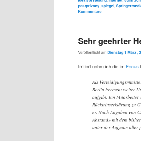
Idealvorstellung
Internet
Julia Sc
postprivacy
,
spiegel
,
Springermedi
Kommentare
Sehr geehrter H
Veröffentlicht am
Dienstag 1 März , 
Irritiert nahm ich die im
Focus
f
Als Verteidigungsministe
Berlin herrscht weiter 
aufgibt. Ein Mitarbeiter
Rücktrittserklärung zu G
er. Nach Angaben von CS
Abstand» mit dem bisher
unter der Aufgabe aller p