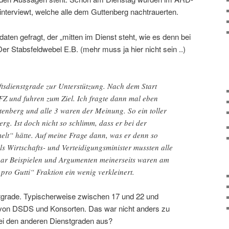
nterviewt, welche alle dem Guttenberg nachtrauerten.
aten gefragt, der „mitten im Dienst steht, wie es denn bei
r Stabsfeldwebel E.B. (mehr muss ja hier nicht sein ..)
tsdienstgrade zur Unterstützung. Nach dem Start
FZ und fuhren zum Ziel. Ich fragte dann mal eben
enberg und alle 3 waren der Meinung. So ein toller
erg. Ist doch nicht so schlimm, dass er bei der
lt“ hätte. Auf meine Frage dann, was er denn so
 als Wirtschafts- und Verteidigungsminister mussten alle
aar Beispielen und Argumenten meinerseits waren am
ro Gutti“ Fraktion ein wenig verkleinert.
tgrade. Typischerweise zwischen 17 und 22 und
e von DSDS und Konsorten. Das war nicht anders zu
bei den anderen Dienstgraden aus?