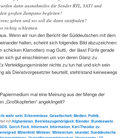
wurden dann ausnahmslos die Sender RTL, SAT1 und
den großen Zampano begleiten?
renz geben und wo soll die dann stattfinden?
o richtig schleimen.
e aus. Wenn wir nun den Bericht der Süddeutschen mit dem
neinander halten, scheint sich folgendes Bild abzuzeichnen:
 schicken Klamotten) mag Gutti, der lässt Fünfe gerade
an sich gut einschleimen um von deren Glanz zu
Ex-Verteidigungsminister nichts zu tun hat und sich sein
ung als Dienstvorgesetzter beurteilt, steht/stand keineswegs
in Papiermedium mal eine Meinung aus der Menge der
en „Großkopferten“ angeklingelt?
cht wahr sein
,
Erkenntnisse
,
Gesellschaft
,
Medien
,
Politik
,
tet mit
Afghanistan
,
Betriebszugehörigkeit
,
Blender
,
Bundeswehr
,
SDS
,
Gorch Fock
,
Informant
,
Information
,
Karl-Theodor zu
enstgrad
,
Minenfeld
,
Minister
,
Ministerium
,
skandal
,
Sueddeutsche
,
digungsminister
,
Verteidigungsministerium
,
Vorgesetzte
|
10