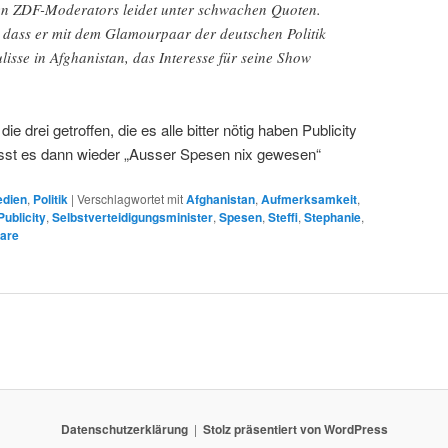
en ZDF-Moderators leidet unter schwachen Quoten.
, dass er mit dem Glamourpaar der deutschen Politik
isse in Afghanistan, das Interesse für seine Show
e drei getroffen, die es alle bitter nötig haben Publicity
sst es dann wieder „Ausser Spesen nix gewesen“
dien
,
Politik
|
Verschlagwortet mit
Afghanistan
,
Aufmerksamkeit
,
Publicity
,
Selbstverteidigungsminister
,
Spesen
,
Steffi
,
Stephanie
,
are
Datenschutzerklärung
Stolz präsentiert von WordPress