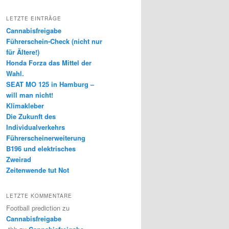
LETZTE EINTRÄGE
Cannabisfreigabe
Führerschein-Check (nicht nur
für Ältere!)
Honda Forza das Mittel der
Wahl.
SEAT MO 125 in Hamburg –
will man nicht!
Klimakleber
Die Zukunft des
Individualverkehrs
Führerscheinerweiterung
B196 und elektrisches
Zweirad
Zeitenwende tut Not
LETZTE KOMMENTARE
Football prediction
zu
Cannabisfreigabe