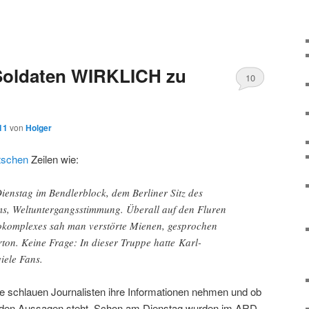
 Soldaten WIRKLICH zu
10
11
von
Holger
tschen
Zeilen wie:
enstag im Bendlerblock, dem Berliner Sitz des
ms, Weltuntergangsstimmung. Überall auf den Fluren
okomplexes sah man verstörte Mienen, gesprochen
rton. Keine Frage: In dieser Truppe hatte Karl-
iele Fans.
se schlauen Journalisten ihre Informationen nehmen und ob
er den Aussagen steht. Schon am Dienstag wurden im ARD-