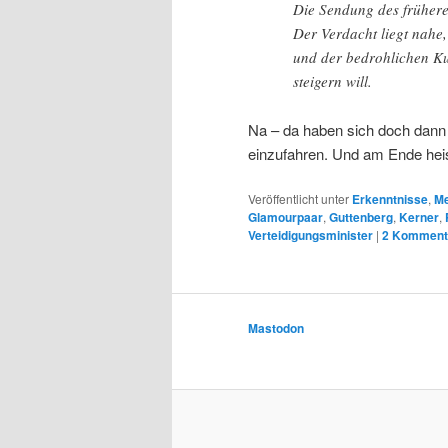
Die Sendung des früher
Der Verdacht liegt nahe
und der bedrohlichen Kul
steigern will.
Na – da haben sich doch dann di
einzufahren. Und am Ende hei
Veröffentlicht unter
Erkenntnisse
,
Me
Glamourpaar
,
Guttenberg
,
Kerner
,
Verteidigungsminister
|
2
Komment
Mastodon