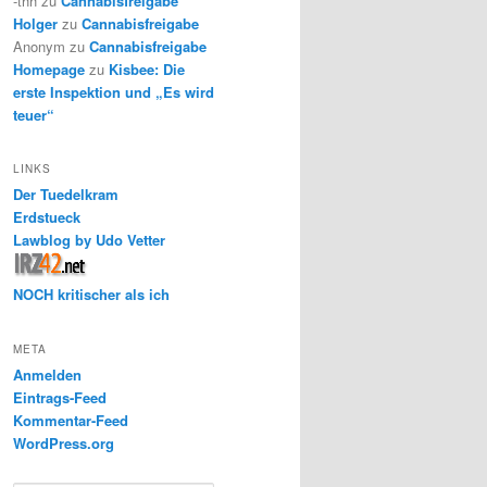
-thh
zu
Cannabisfreigabe
Holger
zu
Cannabisfreigabe
Anonym
zu
Cannabisfreigabe
Homepage
zu
Kisbee: Die
erste Inspektion und „Es wird
teuer“
LINKS
Der Tuedelkram
Erdstueck
Lawblog by Udo Vetter
NOCH kritischer als ich
META
Anmelden
Eintrags-Feed
Kommentar-Feed
WordPress.org