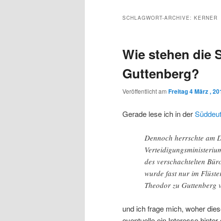
Inhalt
sekundären
SCHLAGWORT-ARCHIVE:
KERNER
wechseln
Inhalt
Wie stehen die
wechseln
Guttenberg?
Veröffentlicht am
Freitag 4 März , 20
Gerade lese ich in der
Süddeu
Dennoch herrschte am Di
Verteidigungsministeriu
des verschachtelten Bür
wurde fast nur im Flüste
Theodor zu Guttenberg v
und ich frage mich, woher die
eventuelle ein Interesse hint