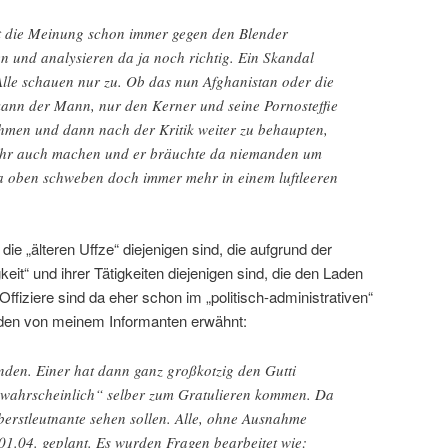
ist die Meinung schon immer gegen den Blender
n und analysieren da ja noch richtig. Ein Skandal
le schauen nur zu. Ob das nun Afghanistan oder die
kann der Mann, nur den Kerner und seine Pornosteffie
hmen und dann nach der Kritik weiter zu behaupten,
Jahr auch machen und er bräuchte da niemanden um
da oben schweben doch immer mehr in einem luftleeren
 „älteren Uffze“ diejenigen sind, die aufgrund der
eit“ und ihrer Tätigkeiten diejenigen sind, die den Laden
Offiziere sind da eher schon im „politisch-administrativen“
rden von meinem Informanten erwähnt:
finden. Einer hat dann ganz großkotzig den Gutti
„wahrscheinlich“ selber zum Gratulieren kommen. Da
berstleutnante sehen sollen. Alle, ohne Ausnahme
01.04. geplant. Es wurden Fragen bearbeitet wie: