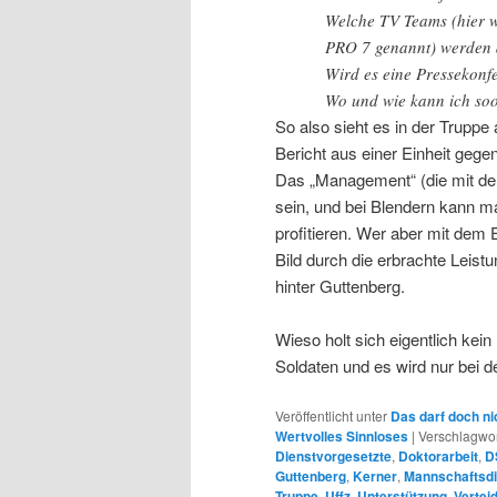
Welche TV Teams (hier 
PRO 7 genannt) werden 
Wird es eine Pressekonfe
Wo und wie kann ich soo
So also sieht es in der Trupp
Bericht aus einer Einheit gege
Das „Management“ (die mit den
sein, und bei Blendern kann m
profitieren. Wer aber mit dem 
Bild durch die erbrachte Leist
hinter Guttenberg.
Wieso holt sich eigentlich ke
Soldaten und es wird nur bei d
Veröffentlicht unter
Das darf doch ni
Wertvolles Sinnloses
|
Verschlagwor
Dienstvorgesetzte
,
Doktorarbeit
,
D
Guttenberg
,
Kerner
,
Mannschaftsdi
Truppe
,
Uffz
,
Unterstützung
,
Vertei