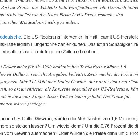
 Port-au-Prince, die Wikileaks bald veröffentlichen will. Demnach habe
mottenhersteller wie die Jeans-Firma Levi’s Druck gemacht, den
tianischen Mindestlohn niedrig zu halten.
ddeutsche
. Die US-Regierung interveniert in Haiti, damit US-Herstelle
itskräfte legitim Hungerlöhne zahlen dürfen. Das ist an Schäbigkeit ni
. Vor allem lassen mir folgende Zeilen erbrechen:
i Dollar mehr für die 3200 haitianischen Textilarbeiter hätten 1,6
lionen Dollar zusätzliche Ausgaben bedeutet. Zwar machte die Firma im
gangenen Jahr 211 Millionen Dollar Gewinn. Aber unter den zusätzlich
ten, so argumentierten die Konzerne gegenüber der US-Regierung, hät
 allem die Jeans-Käufer dieser Welt zu leiden gehabt: Die Preise für
motten wären gestiegen.
llionen US-Dollar
Gewinn
, würden die Mehrkosten von 1,6 Millionen,
preise steigen lassen? Um wieviel denn? Um die 0,76 Prozent die d
n vom Gewinn ausmachen? Oder würden die Preise dann um 5 Pro