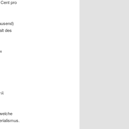
 Cent pro
tausend)
lt des
im
rik
dwelche
rialismus.