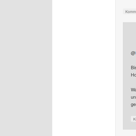
Komme
@
Bi
Ho
Wa
un
ge
K