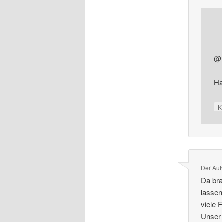
@
Ha
K
Der Au
Da bra
lassen
viele 
Unser 