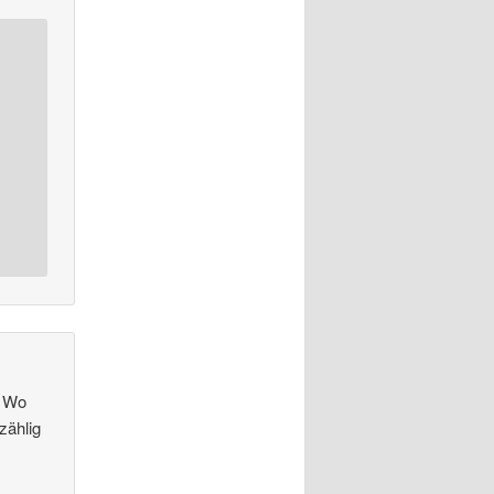
. Wo
zählig