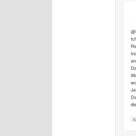
@
Ic
Re
In
an
Da
We
wo
Je
Da
di
K