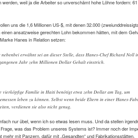
werden, weil ja die Arbeiter so unverschämt hohe Löhne fordern: 61
ollen uns die 1,6 Millionen US-$, mit denen 32.000 (zweiunddreissig
einen ansatzweise gerechten Lohn bekommen hätten, mit dem Geha
 Marke Hanes in Relation setzen:
 nebenbei erwähnt sei an dieser Stelle, dass Hanes-Chef Richard Noll 
gangenen Jahr zehn Millionen Dollar Gehalt einstrich.
e vierköpfige Familie in Haiti benötigt etwa zehn Dollar am Tag, um
emessen leben zu können. Selbst wenn beide Eltern in einer Hanes-Fab
eiten, verdienen sie also nicht genug.
infach nur übel, wenn ich so etwas lesen muss. Und da stellen irgen
ie Frage, was das Problem unseres Systems ist? Immer noch der Impe
t mehr mit Panzern, dafür mit „Gesandten“ und Fabrikationsstätten.