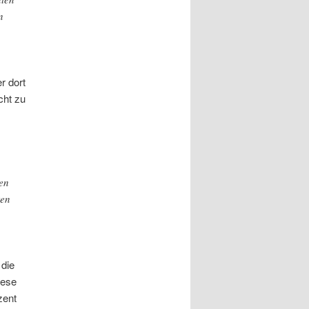
n
r dort
cht zu
en
ten
 die
iese
zent