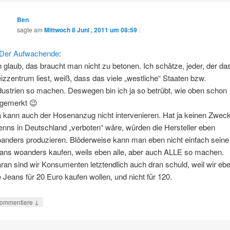
Ben
sagte am
Mittwoch 8 Juni , 2011 um 08:59
:
Der Aufwachende
:
h glaub, das braucht man nicht zu betonen. Ich schätze, jeder, der da
izzentrum liest, weiß, dass das viele „westliche“ Staaten bzw.
dustrien so machen. Deswegen bin ich ja so betrübt, wie oben schon
gemerkt 😉
 kann auch der Hosenanzug nicht intervenieren. Hat ja keinen Zweck
nns in Deutschland „verboten“ wäre, würden die Hersteller eben
anders produzieren. Blöderweise kann man eben nicht einfach seine
ans woanders kaufen, weils eben alle, aber auch ALLE so machen.
ran sind wir Konsumenten letztendlich auch dran schuld, weil wir eb
e Jeans für 20 Euro kaufen wollen, und nicht für 120.
↓
ommentiere