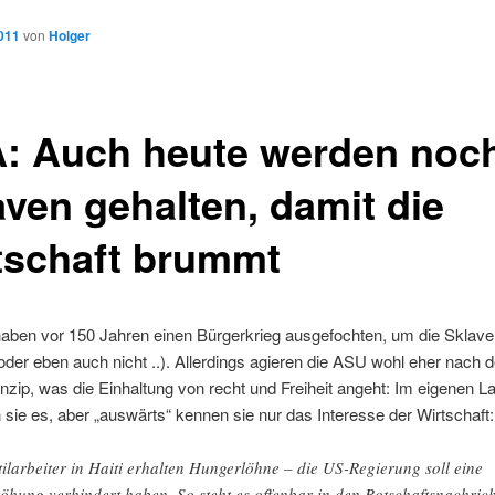
2011
von
Holger
: Auch heute werden noc
aven gehalten, damit die
tschaft brummt
aben vor 150 Jahren einen Bürgerkrieg ausgefochten, um die Sklave
der eben auch nicht ..). Allerdings agieren die ASU wohl eher nach 
inzip, was die Einhaltung von recht und Freiheit angeht: Im eigenen L
sie es, aber „auswärts“ kennen sie nur das Interesse der Wirtschaft:
tilarbeiter in Haiti erhalten Hungerlöhne – die US-Regierung soll eine
öhung verhindert haben. So steht es offenbar in den Botschaftsnachric