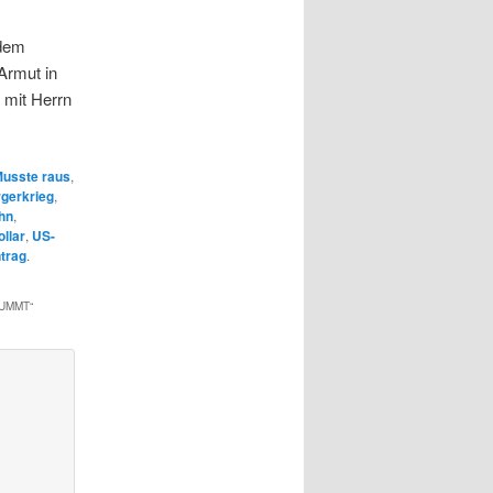
 dem
Armut in
 mit Herrn
usste raus
,
gerkrieg
,
hn
,
llar
,
US-
trag
.
RUMMT
“