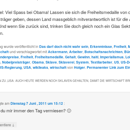
l: Viel Spass bei Obama! Lassen sie sich die Freiheitsmedaille von
träger geben, dessen Land massgeblich mitverantwortlich ist für die 
Und wenn Sie zurück sind, trinken Sie doch gleich noch ein Glas Sekt
n.
ag wurde veröffentlicht in
Das darf doch nicht wahr sein
,
Erkenntnisse
,
Freiheit
,
M
schaft
und verschlagwortet mit
Ackermann
,
Arbeiter
,
Botschaftsnachrichten
,
Bür
ndenpreise
,
Freiheit
,
Freiheitsmedaille
,
Gehalt
,
Gewinn
,
haiti
,
Imperialismus
,
Lo
n
,
Nobelpreisträger
,
Obama
,
Sklave
,
Sklaverei
,
System
,
Textilarbeiter
,
US
,
US-Do
US-Regierung
,
USA
,
wikileaks
,
wirtschaft
von
Holger
.
Permanenter Link zum Ein
 ZU „
USA: AUCH HEUTE WERDEN NOCH SKLAVEN GEHALTEN, DAMIT DIE WIRTSCHAFT B
gte am
Dienstag 7 Juni , 2011 um 15:12
:
 du mir immer den Tag vermiesen? 🙁
↓
ntiere