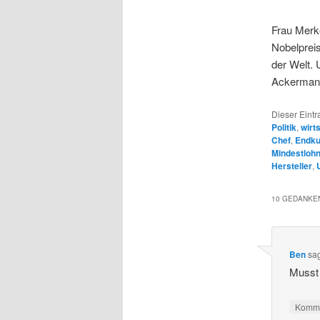
Frau Merke
Nobelpreis
der Welt. 
Ackerman
Dieser Eintr
Politik
,
wirt
Chef
,
Endku
Mindestloh
Hersteller
,
10 GEDANKEN
Ben
sa
Musst
Komme