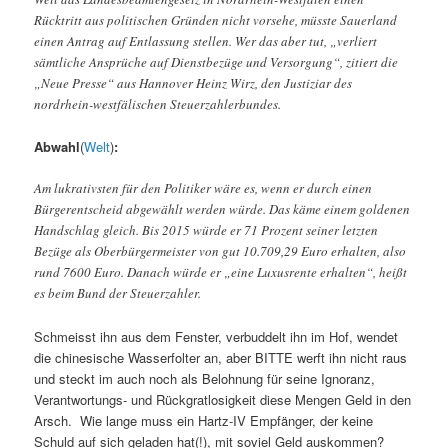
Rücktritt aus politischen Gründen nicht vorsehe, müsste Sauerland
einen Antrag auf Entlassung stellen. Wer das aber tut, „verliert
sämtliche Ansprüche auf Dienstbezüge und Versorgung“, zitiert die
„Neue Presse“ aus Hannover Heinz Wirz, den Justiziar des
nordrhein-westfälischen Steuerzahlerbundes.
Abwahl
(
Welt
)
:
Am lukrativsten für den Politiker wäre es, wenn er durch einen
Bürgerentscheid abgewählt werden würde. Das käme einem goldenen
Handschlag gleich. Bis 2015 würde er 71 Prozent seiner letzten
Bezüge als Oberbürgermeister von gut 10.709,29 Euro erhalten, also
rund 7600 Euro. Danach würde er „eine Luxusrente erhalten“, heißt
es beim Bund der Steuerzahler.
Schmeisst ihn aus dem Fenster, verbuddelt ihn im Hof, wendet
die chinesische Wasserfolter an, aber BITTE werft ihn nicht raus
und steckt im auch noch als Belohnung für seine Ignoranz,
Verantwortungs- und Rückgratlosigkeit diese Mengen Geld in den
Arsch. Wie lange muss ein Hartz-IV Empfänger, der keine
Schuld auf sich geladen hat(!), mit soviel Geld auskommen?