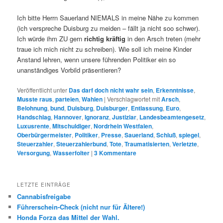
Ich bitte Herrn Sauerland NIEMALS in meine Nähe zu kommen
(ich verspreche Duisburg zu meiden – fällt ja nicht soo schwer).
Ich würde ihm ZU gern
richtig kräftig
in den Arsch treten (mehr
traue ich mich nicht zu schreiben). Wie soll ich meine Kinder
Anstand lehren, wenn unsere führenden Politiker ein so
unanständiges Vorbild präsentieren?
Veröffentlicht unter
Das darf doch nicht wahr sein
,
Erkenntnisse
,
Musste raus
,
parteien
,
Wahlen
|
Verschlagwortet mit
Arsch
,
Belohnung
,
bund
,
Duisburg
,
Duisburger
,
Entlassung
,
Euro
,
Handschlag
,
Hannover
,
Ignoranz
,
Justiziar
,
Landesbeamtengesetz
,
Luxusrente
,
Mitschuldiger
,
Nordrhein Westfalen
,
Oberbürgermeister
,
Politiker
,
Presse
,
Sauerland
,
Schluß
,
spiegel
,
Steuerzahler
,
Steuerzahlerbund
,
Tote
,
Traumatisierten
,
Verletzte
,
Versorgung
,
Wasserfolter
|
3
Kommentare
LETZTE EINTRÄGE
Cannabisfreigabe
Führerschein-Check (nicht nur für Ältere!)
Honda Forza das Mittel der Wahl.