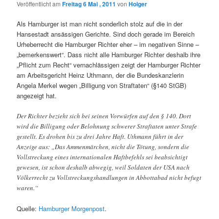
Veröffentlicht am
Freitag 6 Mai , 2011
von
Holger
Als Hamburger ist man nicht sonderlich stolz auf die in der
Hansestadt ansässigen Gerichte. Sind doch gerade im Bereich
Urheberrecht die Hamburger Richter eher – im negativen Sinne –
„bemerkenswert“. Dass nicht alle Hamburger Richter deshalb ihre
„Pflicht zum Recht“ vernachlässigen zeigt der Hamburger Richter
am Arbeitsgericht Heinz Uthmann, der die Bundeskanzlerin
Angela Merkel wegen „Billigung von Straftaten“ (§140 StGB)
angezeigt hat.
Der Richter bezieht sich bei seinen Vorwürfen auf den § 140. Dort
wird die Billigung oder Belohnung schwerer Straftaten unter Strafe
gestellt. Es drohen bis zu drei Jahre Haft. Uthmann führt in der
Anzeige aus: „Das Ammenmärchen, nicht die Tötung, sondern die
Vollstreckung eines internationalen Haftbefehls sei beabsichtigt
gewesen, ist schon deshalb abwegig, weil Soldaten der USA nach
Völkerrecht zu Vollstreckungshandlungen in Abbottabad nicht befugt
waren.“
Quelle:
Hamburger Morgenpost
.