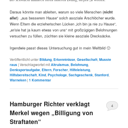
Daraus könnte man ableiten, warum so viele Menschen (
nicht
alle!
) „aus besserem Hause“ solch asoziale Arschlöcher wurde.
Wenn Eltern die erzieherischen Lücken „ich bin ja nie zu Hause“,
„er/sie hat ja kaum etwas von uns“ mit großzügigen Belohnungen
versuchen zu füllen, züchten sie kleine asoziale Drecksäcke.
Irgendwie passt dieses Untersuchung gut in mein Weltbild 🙁
Veröffentlicht unter
Bildung
,
Erkenntnisse
,
Gesellschaft
,
Musste
raus
|
Verschlagwortet mit
Altruismus
,
Belohnung
,
Denksportaufgabe
,
Eltern
,
Forscher
,
Hilfeleistung
,
Hilfsbereitschaft
,
Kind
,
Psychologe
,
Sachgeschenk
,
Stanford
,
Warneken
|
1
Kommentar
Hamburger Richter verklagt
4
Merkel wegen „Billigung von
Straftaten“