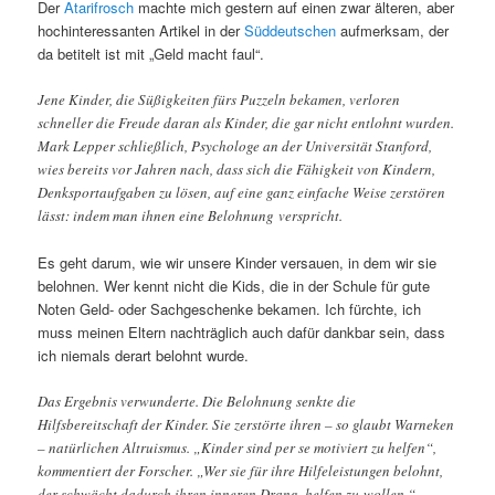
Der
Atarifrosch
machte mich gestern auf einen zwar älteren, aber
hochinteressanten Artikel in der
Süddeutschen
aufmerksam, der
da betitelt ist mit „Geld macht faul“.
Jene Kinder, die Süßigkeiten fürs Puzzeln bekamen, verloren
schneller die Freude daran als Kinder, die gar nicht entlohnt wurden.
Mark Lepper schließlich, Psychologe an der Universität Stanford,
wies bereits vor Jahren nach, dass sich die Fähigkeit von Kindern,
Denksportaufgaben zu lösen, auf eine ganz einfache Weise zerstören
lässt: indem man ihnen eine Belohnung verspricht.
Es geht darum, wie wir unsere Kinder versauen, in dem wir sie
belohnen. Wer kennt nicht die Kids, die in der Schule für gute
Noten Geld- oder Sachgeschenke bekamen. Ich fürchte, ich
muss meinen Eltern nachträglich auch dafür dankbar sein, dass
ich niemals derart belohnt wurde.
Das Ergebnis verwunderte. Die Belohnung senkte die
Hilfsbereitschaft der Kinder. Sie zerstörte ihren – so glaubt Warneken
– natürlichen Altruismus. „Kinder sind per se motiviert zu helfen“,
kommentiert der Forscher. „Wer sie für ihre Hilfeleistungen belohnt,
der schwächt dadurch ihren inneren Drang, helfen zu wollen.“