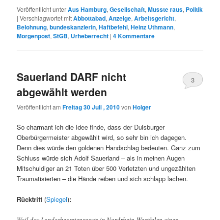
Veröffentlicht unter
Aus Hamburg
,
Gesellschaft
,
Musste raus
,
Politik
|
Verschlagwortet mit
Abbottabad
,
Anzeige
,
Arbeitsgericht
,
Belohnung
,
bundeskanzlerin
,
Haftbefehl
,
Heinz Uthmann
,
Morgenpost
,
StGB
,
Urheberrecht
|
4
Kommentare
Sauerland DARF nicht
3
abgewählt werden
Veröffentlicht am
Freitag 30 Juli , 2010
von
Holger
So charmant ich die Idee finde, dass der Duisburger
Oberbürgermeister abgewählt wird, so sehr bin ich dagegen.
Denn dies würde den goldenen Handschlag bedeuten. Ganz zum
Schluss würde sich Adolf Sauerland – als in meinen Augen
Mitschuldiger an 21 Toten über 500 Verletzten und ungezählten
Traumatisierten – die Hände reiben und sich schlapp lachen.
Rücktritt
(
Spiegel
)
:
Weil das Landesbeamtengesetz in Nordrhein-Westfalen einen