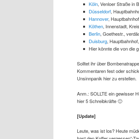
Köln
, Venloer Straße in 
Düsseldorf
, Hauptbahnho
Hannover
, Hauptbahnhof,
Köthen
, Innenstadt, Kre
Berlin
, Goethestr., verd
Duisburg
, Hauptbahnhof
Hier könnte die von die 
Solltet ihr über Bombenatrappen
Kommentaren fest oder schickt
Unsinnpanik hier zu erstellen.
Anm.: SOLLTE ein gewisser Her
hier 5 Schreibkräfte 🙂
[Update]
Leute, was ist los? Heute müd
hast den Koffer vergessen“-Ta