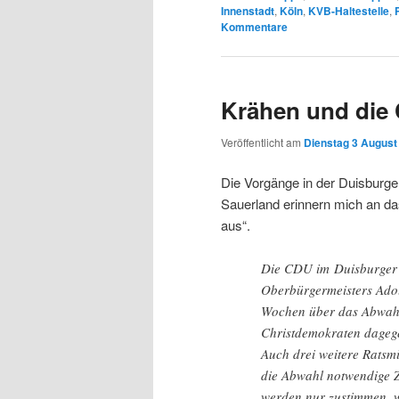
Innenstadt
,
Köln
,
KVB-Haltestelle
,
Kommentare
Krähen und die
Veröffentlicht am
Dienstag 3 August 
Die Vorgänge in der Duisburg
Sauerland erinnern mich an da
aus“.
Die CDU im Duisburger St
Oberbürgermeisters Adol
Wochen über das Abwahl
Christdemokraten dagege
Auch drei weitere Ratsm
die Abwahl notwendige Z
werden nur zustimmen, w