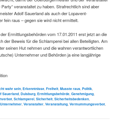
Party“ veranstaltet zu haben. Strafrechtlich sind aber
eister Adolf Sauerland als auch der Lopavent-
 fein raus – gegen sie wird nicht ermittelt.
 der Ermittlungsbehörden vom 17.01.2011 erst jetzt an die
ch der Beweis für die Schlamperei bei allen Beteiligten. Am
llter seinen Hut nehmen und die wahren verantwortlichen
eutsche) Unternehmer und Behörden ja eine langjährige
tion
cht wahr sein
,
Erkenntnisse
,
Freiheit
,
Musste raus
,
Politik
,
f Sauerland
,
Duisburg
,
Ermittlungsbehörde
,
Genehmigung
,
hverbot
,
Schlamperei
,
Sicherheit
,
Sicherheitsbedenken
,
Unternehmer
,
Veranstalter
,
Veranstaltung
,
Vermummungsverbot
,