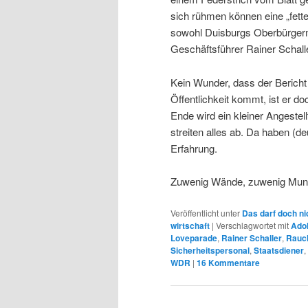
sich rühmen können eine „fette 
sowohl Duisburgs Oberbürgerm
Geschäftsführer Rainer Schaller
Kein Wunder, dass der Bericht
Öffentlichkeit kommt, ist er do
Ende wird ein kleiner Angeste
streiten alles ab. Da haben (d
Erfahrung.
Zuwenig Wände, zuwenig Muni
Veröffentlicht unter
Das darf doch ni
wirtschaft
|
Verschlagwortet mit
Adol
Loveparade
,
Rainer Schaller
,
Rauc
Sicherheitspersonal
,
Staatsdiener
,
WDR
|
16
Kommentare