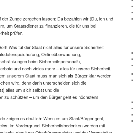
 der Zunge zergehen lassen: Da bezahlen wir (Du, ich und
n, um Staatsdiener zu finanzieren, die für uns bei
heit prüfen.
ort! Was tut der Staat nicht alles für unsere Sicherheit
ratsdatenspeicherung, Onlineüberwachung,
chränkungen beim Sicherheitspersonal!),
ote und noch vieles mehr – alles für unsere Sicherheit.
sem unserem Staat muss man sich als Bürger klar werden
chen wird, denn darin unterscheiden sich die
t) alles um sich selbst und die
n zu schützen – um den Bürger geht es höchstens
e zeigen es deutlich: Wenn es um Staat/Bürger geht,
selbst im Vordergrund. Sicherheitsbedenken werden mit
ewischt, damit der Oberbürgermeister und der Veranstalter