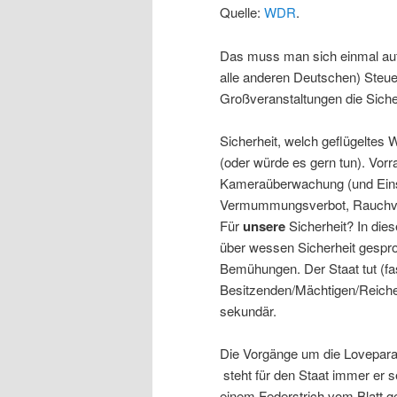
Quelle:
WDR
.
Das muss man sich einmal auf
alle anderen Deutschen) Steuer
Großveranstaltungen die Sicher
Sicherheit, welch geflügeltes W
(oder würde es gern tun). Vor
Kameraüberwachung (und Eins
Vermummungsverbot, Rauchverb
Für
unsere
Sicherheit? In die
über wessen Sicherheit gespro
Bemühungen. Der Staat tut (fas
Besitzenden/Mächtigen/Reiche
sekundär.
Die Vorgänge um die Loveparad
steht für den Staat immer er 
einem Federstrich vom Blatt g