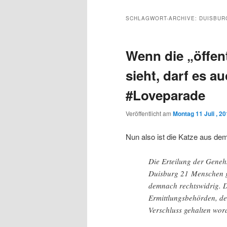
Inhalt
sekundären
SCHLAGWORT-ARCHIVE:
DUISBUR
wechseln
Inhalt
Wenn die „öffen
wechseln
sieht, darf es a
#Loveparade
Veröffentlicht am
Montag 11 Juli , 2
Nun also ist die Katze aus de
Die Erteilung der Geneh
Duisburg 21 Menschen ge
demnach rechtswidrig. D
Ermittlungsbehörden, de
Verschluss gehalten wor