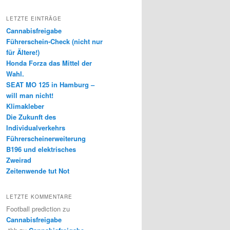
LETZTE EINTRÄGE
Cannabisfreigabe
Führerschein-Check (nicht nur
für Ältere!)
Honda Forza das Mittel der
Wahl.
SEAT MO 125 in Hamburg –
will man nicht!
Klimakleber
Die Zukunft des
Individualverkehrs
Führerscheinerweiterung
B196 und elektrisches
Zweirad
Zeitenwende tut Not
LETZTE KOMMENTARE
Football prediction
zu
Cannabisfreigabe