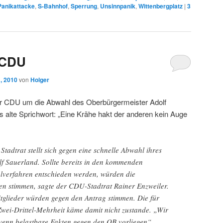
Panikattacke
,
S-Bahnhof
,
Sperrung
,
Unsinnpanik
,
Wittenbergplatz
|
3
 CDU
, 2010
von
Holger
er CDU um die Abwahl des Oberbürgermeister Adolf
s alte Sprichwort: „Eine Krähe hakt der anderen kein Auge
adtrat stellt sich gegen eine schnelle Abwahl ihres
f Sauerland. Sollte bereits in den kommenden
verfahren entschieden werden, würden die
n stimmen, sagte der CDU-Stadtrat Rainer Enzweiler.
itglieder würden gegen den Antrag stimmen. Die für
wei-Drittel-Mehrheit käme damit nicht zustande. „Wir
enn belastbare Fakten gegen den OB vorliegen“,