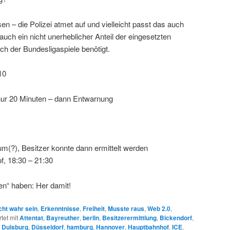
en – die Polizei atmet auf und vielleicht passt das auch
a auch ein nicht unerheblicher Anteil der eingesetzten
ich der Bundesligaspiele benötigt.
10
nur 20 Minuten – dann Entwarnung
um(?), Besitzer konnte dann ermittelt werden
f, 18:30 – 21:30
en“ haben: Her damit!
cht wahr sein
,
Erkenntnisse
,
Freiheit
,
Musste raus
,
Web 2.0
,
tet mit
Attentat
,
Bayreuther
,
berlin
,
Besitzerermittlung
,
Bickendorf
,
,
Duisburg
,
Düsseldorf
,
hamburg
,
Hannover
,
Hauptbahnhof
,
ICE
,