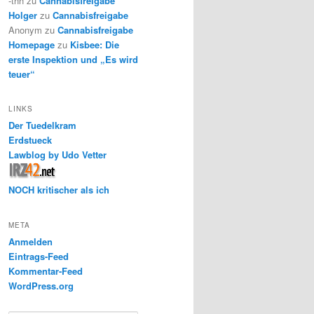
-thh
zu
Cannabisfreigabe
Holger
zu
Cannabisfreigabe
Anonym
zu
Cannabisfreigabe
Homepage
zu
Kisbee: Die
erste Inspektion und „Es wird
teuer“
LINKS
Der Tuedelkram
Erdstueck
Lawblog by Udo Vetter
NOCH kritischer als ich
META
Anmelden
Eintrags-Feed
Kommentar-Feed
WordPress.org