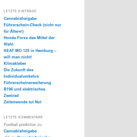
LETZTE EINTRÄGE
Cannabisfreigabe
Führerschein-Check (nicht nur
für Ältere!)
Honda Forza das Mittel der
Wahl.
SEAT MO 125 in Hamburg –
will man nicht!
Klimakleber
Die Zukunft des
Individualverkehrs
Führerscheinerweiterung
B196 und elektrisches
Zweirad
Zeitenwende tut Not
LETZTE KOMMENTARE
Football prediction
zu
Cannabisfreigabe