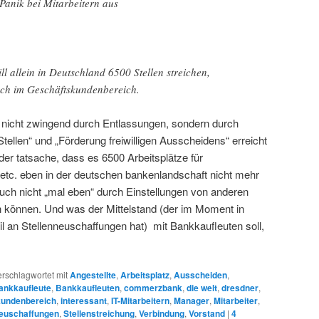
anik bei Mitarbeitern aus
l allein in Deutschland 6500 Stellen streichen,
uch im Geschäftskundenbereich.
 nicht zwingend durch Entlassungen, sondern durch
tellen“ und „Förderung freiwilligen Ausscheidens“ erreicht
 der tatsache, dass es 6500 Arbeitsplätze für
 etc. eben in der deutschen bankenlandschaft nicht mehr
auch nicht „mal eben“ durch Einstellungen von anderen
können. Und was der Mittelstand (der im Moment in
l an Stellenneuschaffungen hat) mit Bankkaufleuten soll,
erschlagwortet mit
Angestellte
,
Arbeitsplatz
,
Ausscheiden
,
ankkaufleute
,
Bankkaufleuten
,
commerzbank
,
die welt
,
dresdner
,
kundenbereich
,
interessant
,
IT-Mitarbeitern
,
Manager
,
Mitarbeiter
,
neuschaffungen
,
Stellenstreichung
,
Verbindung
,
Vorstand
|
4