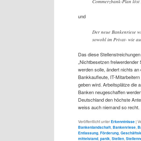
Commerzbank-Plan löst P
und
Der neue Bankenriese wil
sowohl im Privat- wie a
Das diese Stellenstreichungen
„Nichtbesetzen freiwerdender S
werden solle, ändert nichts an
Bankkaufleute, IT-Mitarbeitern
geben wird. Arbeitsplätze die 
Banken neugeschaffen werden 
Deutschland den höchste Antei
weiss auch niemand so recht.
Veröffentlicht unter
Erkenntnisse
|
V
Bankenlandschaft
,
Bankenriese
,
B
Entlassung
,
Förderung
,
Geschäfts
mittelstand
,
panik
,
Stellen
,
Stellen