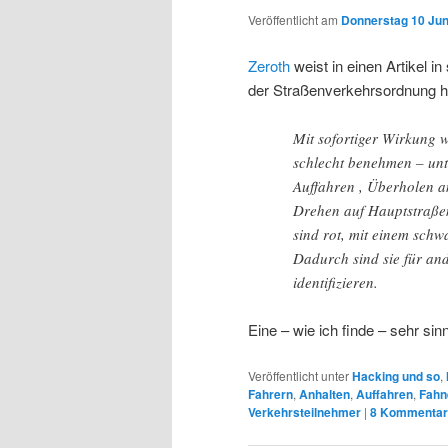
Veröffentlicht am
Donnerstag 10 Juni
Zeroth
weist in einen Artikel i
der Straßenverkehrsordnung h
Mit sofortiger Wirkung 
schlecht benehmen – unt
Auffahren , Überholen an
Drehen auf Hauptstraßen
sind rot, mit einem schw
Dadurch sind sie für an
identifizieren.
Eine – wie ich finde – sehr sinn
Veröffentlicht unter
Hacking und so
,
Fahrern
,
Anhalten
,
Auffahren
,
Fahn
Verkehrsteilnehmer
|
8
Kommentar