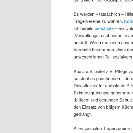
Es werden – tatsächlich – Hilf
Trägervereine zu wahren.
Koal
ich bereits
berichtete
– ein Unt
„Verwaltungszuschüssen finanz
anstellt. Wenn man sich ansch
Verdacht bekommen, dass dort 
unwesentlichen Teil sozialvers
Koala e.V. bietet z.B. Pflege v
so steht es geschrieben – durch
Dienstleister für ambulante Pf
Existenzgrundlage genommen w
„billigem und gesunden Schul
den Einsatz von billigem Küch
gedrängt.
Allen „sozialen Trägervereine“