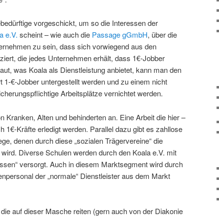
ebedürftige vorgeschickt, um so die Interessen der
a e.V.
scheint – wie auch die
Passage gGmbH
, über die
ernehmen zu sein, dass sich vorwiegend aus den
iert, die jedes Unternehmen erhält, dass 1€-Jobber
aut, was Koala als Dienstleistung anbietet, kann man den
1-€-Jobber untergestellt werden und zu einem nicht
icherungspflichtige Arbeitsplätze vernichtet werden.
on Kranken, Alten und behinderten an. Eine Arbeit die hier –
 1€-Kräfte erledigt werden. Parallel dazu gibt es zahllose
lege, denen durch diese „sozialen Trägervereine“ die
ird. Diverse Schulen werden durch den Koala e.V. mit
essen“ versorgt. Auch in diesem Marktsegment wird durch
enpersonal der „normale“ Dienstleister aus dem Markt
, die auf dieser Masche reiten (gern auch von der Diakonie