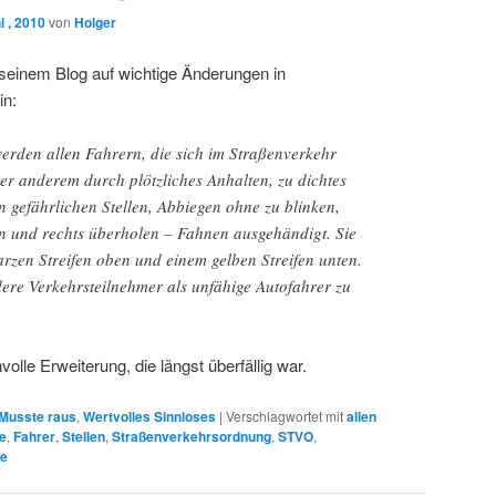
 , 2010
von
Holger
n seinem Blog auf wichtige Änderungen in
in:
werden allen Fahrern, die sich im Straßenverkehr
er anderem durch plötzliches Anhalten, zu dichtes
 gefährlichen Stellen, Abbiegen ohne zu blinken,
 und rechts überholen – Fahnen ausgehändigt. Sie
arzen Streifen oben und einem gelben Streifen unten.
dere Verkehrsteilnehmer als unfähige Autofahrer zu
volle Erweiterung, die längst überfällig war.
Musste raus
,
Wertvolles Sinnloses
|
Verschlagwortet mit
allen
e
,
Fahrer
,
Stellen
,
Straßenverkehrsordnung
,
STVO
,
e