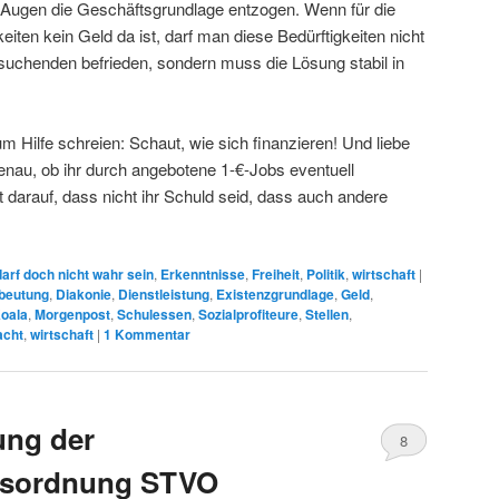
en Augen die Geschäftsgrundlage entzogen. Wenn für die
eiten kein Geld da ist, darf man diese Bedürftigkeiten nicht
uchenden befrieden, sondern muss die Lösung stabil in
 Hilfe schreien: Schaut, wie sich finanzieren! Und liebe
nau, ob ihr durch angebotene 1-€-Jobs eventuell
t darauf, dass nicht ihr Schuld seid, dass auch andere
arf doch nicht wahr sein
,
Erkenntnisse
,
Freiheit
,
Politik
,
wirtschaft
|
beutung
,
Diakonie
,
Dienstleistung
,
Existenzgrundlage
,
Geld
,
oala
,
Morgenpost
,
Schulessen
,
Sozialprofiteure
,
Stellen
,
acht
,
wirtschaft
|
1
Kommentar
ung der
8
rsordnung STVO