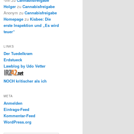
-thh
zu
Cannabisfreigabe
Holger
zu
Cannabisfreigabe
Anonym
zu
Cannabisfreigabe
Homepage
zu
Kisbee: Die
erste Inspektion und „Es wird
teuer“
LINKS
Der Tuedelkram
Erdstueck
Lawblog by Udo Vetter
NOCH kritischer als ich
META
Anmelden
Eintrags-Feed
Kommentar-Feed
WordPress.org