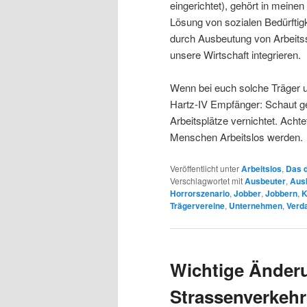
eingerichtet), gehört in mein
Lösung von sozialen Bedürftigk
durch Ausbeutung von Arbeitss
unsere Wirtschaft integrieren.
Wenn bei euch solche Träger um
Hartz-IV Empfänger: Schaut ge
Arbeitsplätze vernichtet. Achte
Menschen Arbeitslos werden.
Veröffentlicht unter
Arbeitslos
,
Das d
Verschlagwortet mit
Ausbeuter
,
Aus
Horrorszenario
,
Jobber
,
Jobbern
,
K
Trägervereine
,
Unternehmen
,
Verd
Wichtige Änder
Strassenverkeh