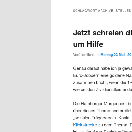
Inhalt
sekundären
SCHLAGWORT-ARCHIVE:
STELLEN
wechseln
Inhalt
Jetzt schreien 
wechseln
um Hilfe
Veröffentlicht am
Montag 23 Mai , 2
Genau darauf habe ich ja gewart
Euro-Jobbern eine goldene Nas
zusammen bricht, wenn die 1-
wie bei den Zivildienstleistende
Die Hamburger Morgenpost beri
über dieses Thema und breitet 
„sozialen Trägerverein“ Koala 
Klickstrecke
zu dem Thema. Dor
ist: „Hilferuf der Sozialprofiteur