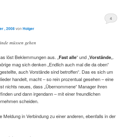
4
r , 2008
von
Holger
tände müssen gehen
Das löst Beklemmungen aus. „
Fast alle
“ und „
Vorstände
„.
örige mag sich denken „Endlich auch mal die da oben“
ngestellte, auch Vorstände sind betroffen“. Das es sich um
ieder handelt, macht – so rein prozentual gesehen – eine
 ist nichts neues, dass „Übernommene“ Manager ihren
 finden und dann irgendann – mit einer freundlichen
rnehmen scheiden.
se Meldung in Verbindung zu einer anderen, ebenfalls in der