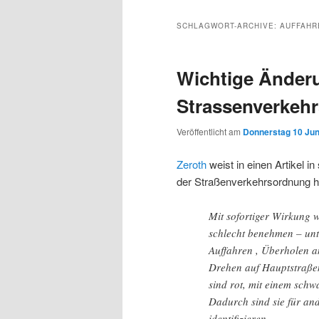
Inhalt
sekundären
SCHLAGWORT-ARCHIVE:
AUFFAHR
wechseln
Inhalt
Wichtige Änder
wechseln
Strassenverkeh
Veröffentlicht am
Donnerstag 10 Juni
Zeroth
weist in einen Artikel i
der Straßenverkehrsordnung h
Mit sofortiger Wirkung 
schlecht benehmen – unt
Auffahren , Überholen an
Drehen auf Hauptstraßen
sind rot, mit einem schw
Dadurch sind sie für an
identifizieren.