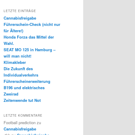
LETZTE EINTRÄGE
Cannabisfreigabe
Führerschein-Check (nicht nur
für Ältere!)
Honda Forza das Mittel der
Wahl.
SEAT MO 125 in Hamburg –
will man nicht!
Klimakleber
Die Zukunft des
Individualverkehrs
Führerscheinerweiterung
B196 und elektrisches
Zweirad
Zeitenwende tut Not
LETZTE KOMMENTARE
Football prediction
zu
Cannabisfreigabe