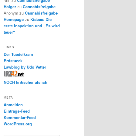
-thh
zu
Cannabisfreigabe
Holger
zu
Cannabisfreigabe
Anonym
zu
Cannabisfreigabe
Homepage
zu
Kisbee: Die
erste Inspektion und „Es wird
teuer“
LINKS
Der Tuedelkram
Erdstueck
Lawblog by Udo Vetter
NOCH kritischer als ich
META
Anmelden
Eintrags-Feed
Kommentar-Feed
WordPress.org