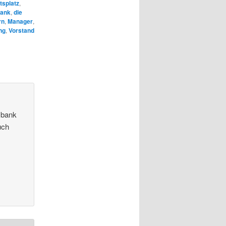
tsplatz
,
ank
,
die
rn
,
Manager
,
ng
,
Vorstand
zbank
uch