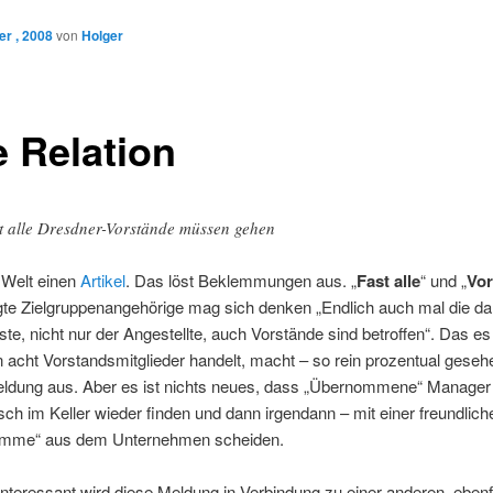
r , 2008
von
Holger
e Relation
t alle Dresdner-Vorstände müssen gehen
e Welt einen
Artikel
. Das löst Beklemmungen aus. „
Fast alle
“ und „
Vor
gte Zielgruppenangehörige mag sich denken „Endlich auch mal die da
ste, nicht nur der Angestellte, auch Vorstände sind betroffen“. Das e
 acht Vorstandsmitglieder handelt, macht – so rein prozentual geseh
Meldung aus. Aber es ist nichts neues, dass „Übernommene“ Manager 
sch im Keller wieder finden und dann irgendann – mit einer freundlich
umme“ aus dem Unternehmen scheiden.
 interessant wird diese Meldung in Verbindung zu einer anderen, ebenfa