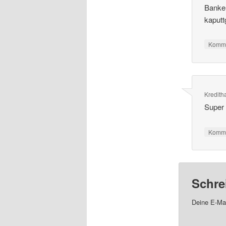
Banke
kaputt
Komme
Kredith
Super 
Komme
Schre
Deine E-Mai