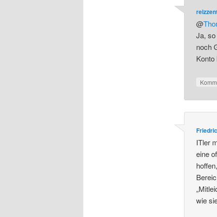
reizze
@
Tho
Ja, so
noch G
Konto 
Komme
Friedri
ITler 
eine o
hoffen
Bereic
„Mitle
wie si