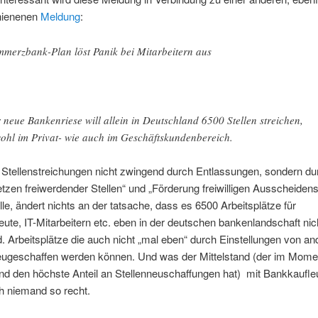
hienenen
Meldung
:
merzbank-Plan löst Panik bei Mitarbeitern aus
 neue Bankenriese will allein in Deutschland 6500 Stellen streichen,
ohl im Privat- wie auch im Geschäftskundenbereich.
 Stellenstreichungen nicht zwingend durch Entlassungen, sondern du
tzen freiwerdender Stellen“ und „Förderung freiwilligen Ausscheidens
le, ändert nichts an der tatsache, dass es 6500 Arbeitsplätze für
ute, IT-Mitarbeitern etc. eben in der deutschen bankenlandschaft ni
. Arbeitsplätze die auch nicht „mal eben“ durch Einstellungen von an
ugeschaffen werden können. Und was der Mittelstand (der im Momen
d den höchste Anteil an Stellenneuschaffungen hat) mit Bankkaufleu
h niemand so recht.