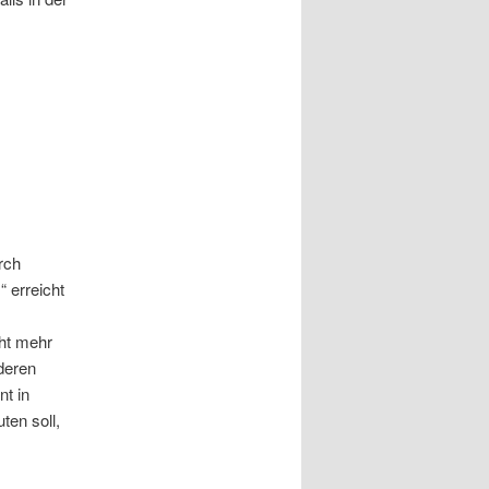
rch
“ erreicht
cht mehr
deren
t in
ten soll,