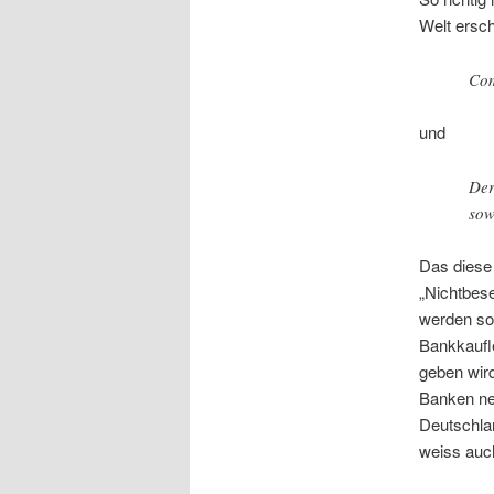
Welt ersc
Com
und
Der
sow
Das diese
„Nichtbese
werden sol
Bankkaufle
geben wird
Banken ne
Deutschlan
weiss auc