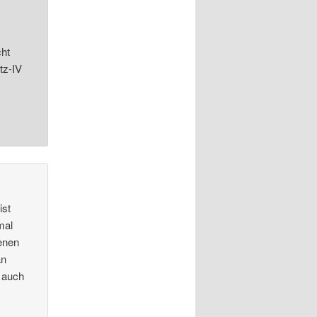
cht
tz-IV
ist
mal
denen
an
l auch