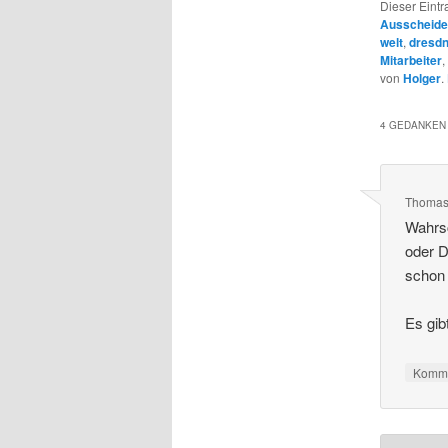
Dieser Eintr
Ausscheid
welt
,
dresdn
Mitarbeiter
,
von
Holger
.
4 GEDANKEN 
Thoma
Wahrsc
oder D
schon 
Es gibt
Komme