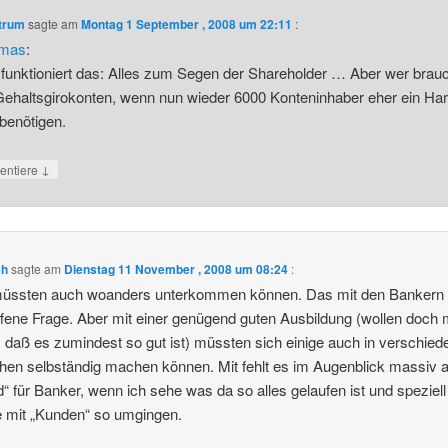
ntrum
sagte am
Montag 1 September , 2008 um 22:11
:
mas
:
 funktioniert das: Alles zum Segen der Shareholder … Aber wer brau
ehaltsgirokonten, wenn nun wieder 6000 Konteninhaber eher ein Har
benötigen.
↓
ntiere
ch
sagte am
Dienstag 11 November , 2008 um 08:24
:
müssten auch woanders unterkommen können. Das mit den Bankern 
ffene Frage. Aber mit einer genügend guten Ausbildung (wollen doch 
, daß es zumindest so gut ist) müssten sich einige auch in verschie
hen selbständig machen können. Mit fehlt es im Augenblick massiv 
id“ für Banker, wenn ich sehe was da so alles gelaufen ist und speziel
e mit „Kunden“ so umgingen.