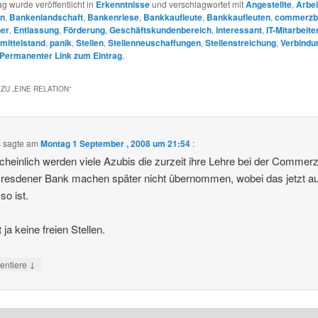
ag wurde veröffentlicht in
Erkenntnisse
und verschlagwortet mit
Angestellte
,
Arbei
en
,
Bankenlandschaft
,
Bankenriese
,
Bankkaufleute
,
Bankkaufleuten
,
commerzb
er
,
Entlassung
,
Förderung
,
Geschäftskundenbereich
,
interessant
,
IT-Mitarbeite
mittelstand
,
panik
,
Stellen
,
Stellenneuschaffungen
,
Stellenstreichung
,
Verbindu
Permanenter Link zum Eintrag
.
ZU „
EINE RELATION
“
s
sagte am
Montag 1 September , 2008 um 21:54
:
heinlich werden viele Azubis die zurzeit ihre Lehre bei der Commer
resdener Bank machen später nicht übernommen, wobei das jetzt a
so ist.
 ja keine freien Stellen.
↓
ntiere