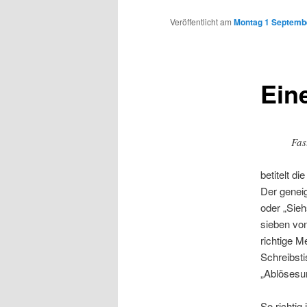
Inhalt
Veröffentlicht am
Montag 1 Septembe
wechseln
Ein
Fas
betitelt di
Der genei
oder „Sieh
sieben von
richtige 
Schreibsti
„Ablöses
So richtig