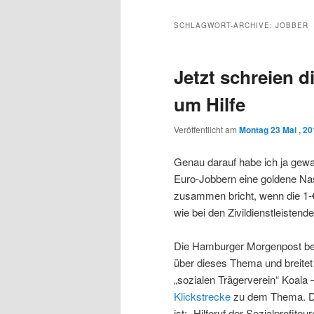
Inhalt
sekundären
SCHLAGWORT-ARCHIVE:
JOBBER
wechseln
Inhalt
Jetzt schreien 
wechseln
um Hilfe
Veröffentlicht am
Montag 23 Mai , 2
Genau darauf habe ich ja gewart
Euro-Jobbern eine goldene Nas
zusammen bricht, wenn die 1-
wie bei den Zivildienstleistende
Die Hamburger Morgenpost beri
über dieses Thema und breitet 
„sozialen Trägerverein“ Koala 
Klickstrecke
zu dem Thema. Dor
ist: „Hilferuf der Sozialprofiteur