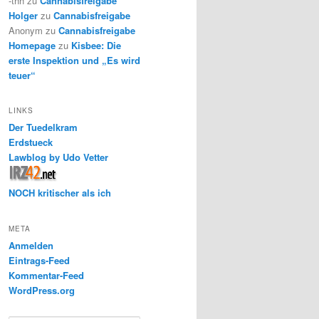
-thh
zu
Cannabisfreigabe
Holger
zu
Cannabisfreigabe
Anonym
zu
Cannabisfreigabe
Homepage
zu
Kisbee: Die
erste Inspektion und „Es wird
teuer“
LINKS
Der Tuedelkram
Erdstueck
Lawblog by Udo Vetter
NOCH kritischer als ich
META
Anmelden
Eintrags-Feed
Kommentar-Feed
WordPress.org