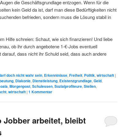
en Augen die Geschäftsgrundlage entzogen. Wenn für die
eiten kein Geld da ist, darf man diese Bedürftigkeiten nicht
uchenden befrieden, sondern muss die Lösung stabil in
 Hilfe schreien: Schaut, wie sich finanzieren! Und liebe
nau, ob ihr durch angebotene 1-€-Jobs eventuell
t darauf, dass nicht ihr Schuld seid, dass auch andere
arf doch nicht wahr sein
,
Erkenntnisse
,
Freiheit
,
Politik
,
wirtschaft
|
beutung
,
Diakonie
,
Dienstleistung
,
Existenzgrundlage
,
Geld
,
oala
,
Morgenpost
,
Schulessen
,
Sozialprofiteure
,
Stellen
,
acht
,
wirtschaft
|
1
Kommentar
 Jobber arbeitet, bleibt
s