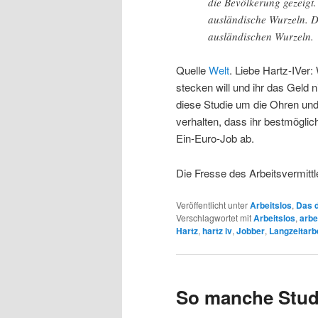
die Bevölkerung gezeigt.
ausländische Wurzeln. D
ausländischen Wurzeln.
Quelle
Welt
. Liebe Hartz-IVer:
stecken will und ihr das Geld 
diese Studie um die Ohren und e
verhalten, dass ihr bestmöglic
Ein-Euro-Job ab.
Die Fresse des Arbeitsvermitt
Veröffentlicht unter
Arbeitslos
,
Das d
Verschlagwortet mit
Arbeitslos
,
arbe
Hartz
,
hartz iv
,
Jobber
,
Langzeitarb
So manche Stud