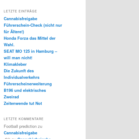
LETZTE EINTRÄGE
Cannabisfreigabe
Führerschein-Check (nicht nur
für Ältere!)
Honda Forza das Mittel der
Wahl.
SEAT MO 125 in Hamburg –
will man nicht!
Klimakleber
Die Zukunft des
Individualverkehrs
Führerscheinerweiterung
B196 und elektrisches
Zweirad
Zeitenwende tut Not
LETZTE KOMMENTARE
Football prediction
zu
Cannabisfreigabe