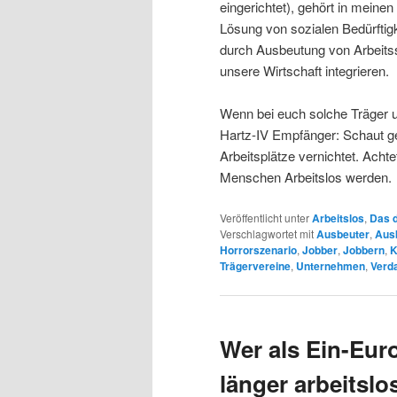
eingerichtet), gehört in mein
Lösung von sozialen Bedürftigk
durch Ausbeutung von Arbeitss
unsere Wirtschaft integrieren.
Wenn bei euch solche Träger um
Hartz-IV Empfänger: Schaut ge
Arbeitsplätze vernichtet. Achte
Menschen Arbeitslos werden.
Veröffentlicht unter
Arbeitslos
,
Das d
Verschlagwortet mit
Ausbeuter
,
Aus
Horrorszenario
,
Jobber
,
Jobbern
,
K
Trägervereine
,
Unternehmen
,
Verd
Wer als Ein-Euro
länger arbeitslo