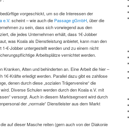
ebedürftige vorgeschickt, um so die Interessen der
a e.V.
scheint – wie auch die
Passage gGmbH
, über die
ernehmen zu sein, dass sich vorwiegend aus den
iert, die jedes Unternehmen erhält, dass 1€-Jobber
aut, was Koala als Dienstleistung anbietet, kann man den
1-€-Jobber untergestellt werden und zu einem nicht
icherungspflichtige Arbeitsplätze vernichtet werden.
on Kranken, Alten und behinderten an. Eine Arbeit die hier –
 1€-Kräfte erledigt werden. Parallel dazu gibt es zahllose
lege, denen durch diese „sozialen Trägervereine“ die
ird. Diverse Schulen werden durch den Koala e.V. mit
essen“ versorgt. Auch in diesem Marktsegment wird durch
enpersonal der „normale“ Dienstleister aus dem Markt
, die auf dieser Masche reiten (gern auch von der Diakonie