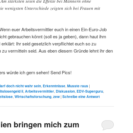
 Am stärksten seien die Effekte bei Männern ohne
ie wenigsten Unterschiede zeigten sich bei Frauen mit
 Wenn euer Arbeitsvermittler euch in einen Ein-Euro-Job
nicht gebrauchen könnt (soll es ja geben), dann haut ihm
rklärt: Ihr seid gesetzlich verpflichtet euch so zu
h zu vermitteln seid. Aus eben diesem Gründe lehnt ihr den
lers würde ich gern sehen! Send Pics!
arf doch nicht wahr sein
,
Erkenntnisse
,
Musste raus
|
itslosengeld ii
,
Arbeitsvermittler
,
Diskussion
,
EDV-Superguru
,
eitslose
,
Wirtschaftsforschung
,
zew
|
Schreibe eine Antwort
ien bringen mich zum