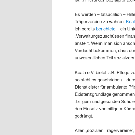
Es werden – tatsächlich – Hilf
Trägervereine zu wahren.
Koal
ich bereits
berichtete
– ein Unt
„Verwaltungszuschüssen finanz
anstellt. Wenn man sich ansch
Verdacht bekommen, dass dort 
unwesentlichen Teil sozialvers
Koala e.V. bietet z.B. Pflege v
so steht es geschrieben – durch
Dienstleister für ambulante Pf
Existenzgrundlage genommen w
„billigem und gesunden Schul
den Einsatz von billigem Küch
gedrängt.
Allen „sozialen Trägervereine“