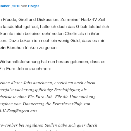
ember , 2010
von
Holger
n Freude, Groll und Diskussion. Zu meiner Hartz-IV Zeit
 tatsächlich gefreut, hatte ich doch das Glück tatsächlich
konnte mich bei einer sehr netten Chefin als (in ihren
n. Dazu bekam ich noch ein wenig Geld, dass es mir
ein
Bierchen trinken zu gehen.
Wirtschaftsforschung hat nun heraus gefunden, dass es
en Ein-Euro-Job anzunehmen:
 einen dieser Jobs annehmen, erreichten nach einem
 sozialversicherungspflichtige Beschäftigung als
rbeitslose ohne Ein-Euro-Job. Für die Untersuchung
ngaben vom Donnerstag die Erwerbsverläufe von
d-II-Empfängern aus.
ro-Jobber bei regulären Stellen habe sich quer durch