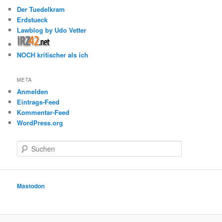
Der Tuedelkram
Erdstueck
Lawblog by Udo Vetter
NOCH kritischer als ich
META
Anmelden
Eintrags-Feed
Kommentar-Feed
WordPress.org
S
u
c
h
e
Mastodon
n