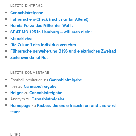
LETZTE EINTRÄGE
Cannabisfreigabe
Führerschein-Check (nicht nur für Ältere!)
Honda Forza das Mittel der Wahl.
SEAT MO 125 in Hamburg – will man nicht!
Klimakleber
Die Zukunft des Individualverkehrs
Führerscheinerweiterung B196 und elektrisches Zweirad
Zeitenwende tut Not
LETZTE KOMMENTARE
Football prediction
zu
Cannabisfreigabe
-thh
zu
Cannabisfreigabe
Holger
zu
Cannabisfreigabe
Anonym
zu
Cannabisfreigabe
Homepage
zu
Kisbee: Die erste Inspektion und „Es wird
teuer“
LINKS