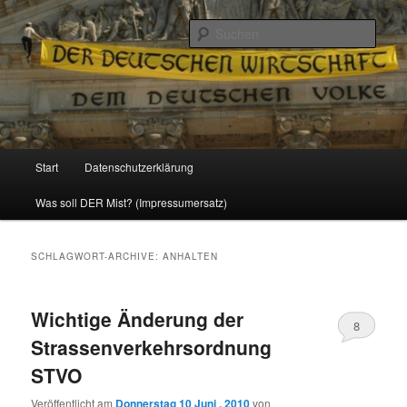
Politik, Wirtschaft, Soziales und Gesellschaft
Such
Reizzentrum
Hauptmenü
Start
Datenschutzerklärung
Zum
Zum
Was soll DER Mist? (Impressumersatz)
Inhalt
sekundären
wechseln
Inhalt
SCHLAGWORT-ARCHIVE:
ANHALTEN
wechseln
Wichtige Änderung der
8
Strassenverkehrsordnung
STVO
Veröffentlicht am
Donnerstag 10 Juni , 2010
von