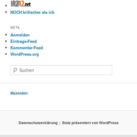
NOCH kritischer als ich
META
Anmelden
Eintrags-Feed
Kommentar-Feed
WordPress.org
S
u
c
h
e
Mastodon
n
Datenschutzerklärung
Stolz präsentiert von WordPress