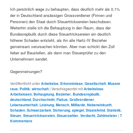
Ich persönlich wage zu behaupten, dass deutlich mehr als 0,1%
der in Deutschland ansässigen Grossverdiener (Firmen und
Personen) den Staat durch Steuertricksereien beschubsen.
Weiterhin stelle ich die Behauptung in den Raum, dass der
Bundesrepbulik durch diese Steuertricksereien ein deutlich
höherer Schaden entsteht, als ihn alle Hartz-IV Bezieher
gemeinsam verursachen könnten. Aber man schickt den Zoll
lieber auf Baustellen, als dann man Steuerprüfer zu den
Unternehmern sendet.
Gegenmeinungen?
Veröffentlicht unter
Arbeitslos
,
Erkenntnisse
,
Gesellschaft
,
Musste
raus
,
Politik
,
wirtschaft
|
Verschlagwortet mit
Arbeitslose
,
Arbeitslosen
,
Behauptung
,
Bezieher
,
Bundesrepbulik
,
deutschland
,
Durchschnitt
,
Fiskus
,
Großverdiener
,
Lebensunterhalt
,
Leistung
,
Mensch
,
Milliarde
,
Nebeneinkunft
,
Schaden
,
Schwarzarbeit
,
Sicherung
,
spiegel
,
Staatsfeind
,
Statistik
,
Steuer
,
Steuertricksereien
,
Steuerzahler
,
Verdacht
,
Zahlmeister
|
7
Kommentare