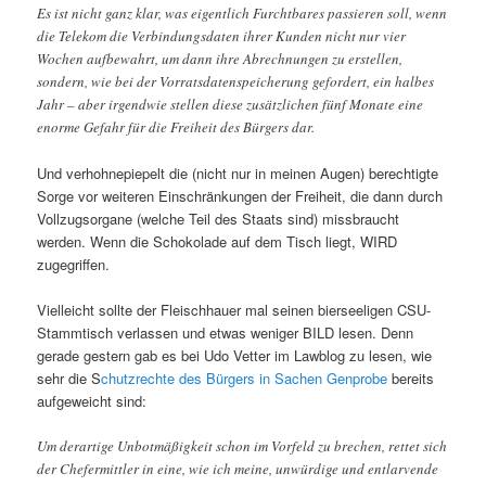
Es ist nicht ganz klar, was eigentlich Furchtbares passieren soll, wenn
die Telekom die Verbindungsdaten ihrer Kunden nicht nur vier
Wochen aufbewahrt, um dann ihre Abrechnungen zu erstellen,
sondern, wie bei der Vorratsdatenspeicherung gefordert, ein halbes
Jahr – aber irgendwie stellen diese zusätzlichen fünf Monate eine
enorme Gefahr für die Freiheit des Bürgers dar.
Und verhohnepiepelt die (nicht nur in meinen Augen) berechtigte
Sorge vor weiteren Einschränkungen der Freiheit, die dann durch
Vollzugsorgane (welche Teil des Staats sind) missbraucht
werden. Wenn die Schokolade auf dem Tisch liegt, WIRD
zugegriffen.
Vielleicht sollte der Fleischhauer mal seinen bierseeligen CSU-
Stammtisch verlassen und etwas weniger BILD lesen. Denn
gerade gestern gab es bei Udo Vetter im Lawblog zu lesen, wie
sehr die S
chutzrechte des Bürgers in Sachen Genprobe
bereits
aufgeweicht sind:
Um derartige Unbotmäßigkeit schon im Vorfeld zu brechen, rettet sich
der Chefermittler in eine, wie ich meine, unwürdige und entlarvende