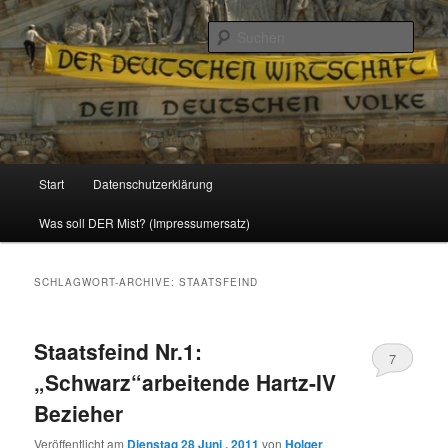
Politik, Wirtschaft, Soziales und Gesellschaft
Such
Reizzentrum
Hauptmenü
Start
Datenschutzerklärung
Zum
Zum
Was soll DER Mist? (Impressumersatz)
Inhalt
sekundären
wechseln
Inhalt
SCHLAGWORT-ARCHIVE:
STAATSFEIND
wechseln
Staatsfeind Nr.1:
7
„Schwarz“arbeitende Hartz-IV
Bezieher
Veröffentlicht am
Dienstag 28 Juni , 2011
von
Holger