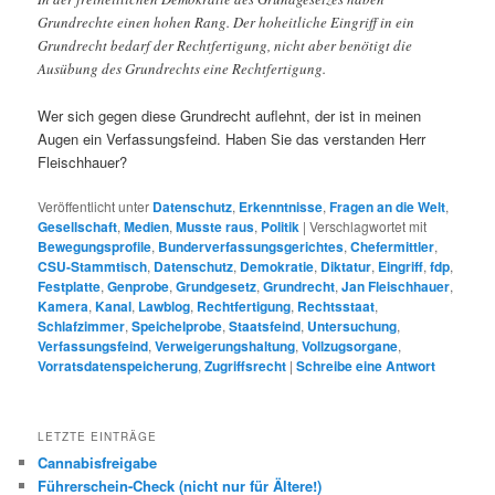
Grundrechte einen hohen Rang. Der hoheitliche Eingriff in ein
Grundrecht bedarf der Rechtfertigung, nicht aber benötigt die
Ausübung des Grundrechts eine Rechtfertigung.
Wer sich gegen diese Grundrecht auflehnt, der ist in meinen
Augen ein Verfassungsfeind. Haben Sie das verstanden Herr
Fleischhauer?
Veröffentlicht unter
Datenschutz
,
Erkenntnisse
,
Fragen an die Welt
,
Gesellschaft
,
Medien
,
Musste raus
,
Politik
|
Verschlagwortet mit
Bewegungsprofile
,
Bunderverfassungsgerichtes
,
Chefermittler
,
CSU-Stammtisch
,
Datenschutz
,
Demokratie
,
Diktatur
,
Eingriff
,
fdp
,
Festplatte
,
Genprobe
,
Grundgesetz
,
Grundrecht
,
Jan Fleischhauer
,
Kamera
,
Kanal
,
Lawblog
,
Rechtfertigung
,
Rechtsstaat
,
Schlafzimmer
,
Speichelprobe
,
Staatsfeind
,
Untersuchung
,
Verfassungsfeind
,
Verweigerungshaltung
,
Vollzugsorgane
,
Vorratsdatenspeicherung
,
Zugriffsrecht
|
Schreibe eine Antwort
LETZTE EINTRÄGE
Cannabisfreigabe
Führerschein-Check (nicht nur für Ältere!)