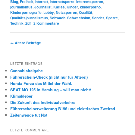
Blog
,
Freiheit
,
Internet
,
Internetsperre
,
Internetsperren
,
journalismus
,
Journalist
,
Kaffee
,
Kinder
,
kinderporno
,
Kinderpornografie
,
Lobby
,
Netzsperren
,
Qualität
,
Qualitätsjournalismus
,
Schwach
,
Schwachsinn
,
Sender
,
Sperre
,
Technik
,
Zdf
|
2
Kommentare
Beitrags-
←
Ältere Beiträge
Navigation
LETZTE EINTRÄGE
Cannabisfreigabe
Führerschein-Check (nicht nur für Ältere!)
Honda Forza das Mittel der Wahl.
SEAT MO 125 in Hamburg – will man nicht!
Klimakleber
Die Zukunft des Individualverkehrs
Führerscheinerweiterung B196 und elektrisches Zweirad
Zeitenwende tut Not
LETZTE KOMMENTARE