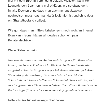
mal mit dem BKA in Verbindung setzen. Vielleicht kann Herr
Leonardy den Beamten ja mal erklären, wie so etwas geht:
Inhalte löschen ohne dass man auch nur ansatzweise
nachweisen muss, das man dafür legitimiert ist und ohne dass
ein Straftatbestand vorliegt.
Wie gut, dass man mittels Urheberrecht noch nicht im Internet
töten kann. Sonst hätten wir gewiss schon ein paar
Kollateralschäden.
Wenn Sixtus schreibt
Nun mag der Eine oder die Andere mein Vorgehen für übertrieben
halten, das ist es m.E. aber nicht. Die GVU ist für ihr (vorsichtig
ausgedrückt) hartes Vorgehen gegen Urheberrechtsverletzer bekannt.
Sie gehört zu der Fraktion, die wahrscheinlich am liebsten
Schulkinder mit Handschellen von Schulhof abführen würden, weil
sie eine gebrannte DVD getauscht haben. Wenn dieser Verein in meine
Rechte eingreift, sehe ich es nicht ein, Fünfe gerade sein zu lassen.
halte ich dies für keineswegs übertrieben.