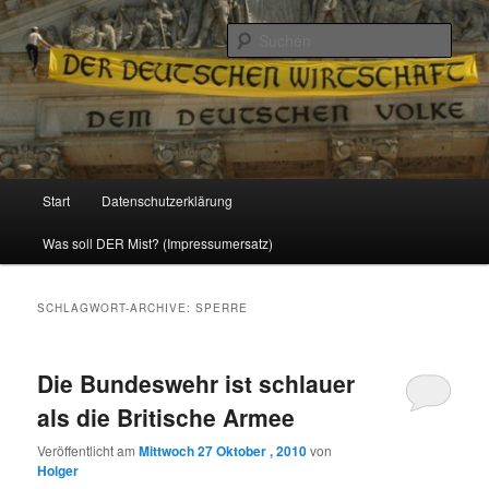
Politik, Wirtschaft, Soziales und Gesellschaft
Such
Reizzentrum
Hauptmenü
Start
Datenschutzerklärung
Zum
Zum
Was soll DER Mist? (Impressumersatz)
Inhalt
sekundären
wechseln
Inhalt
SCHLAGWORT-ARCHIVE:
SPERRE
wechseln
Die Bundeswehr ist schlauer
als die Britische Armee
Veröffentlicht am
Mittwoch 27 Oktober , 2010
von
Holger