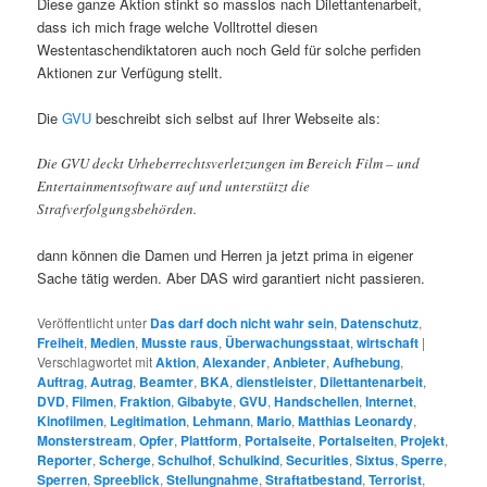
Diese ganze Aktion stinkt so masslos nach Dilettantenarbeit,
dass ich mich frage welche Volltrottel diesen
Westentaschendiktatoren auch noch Geld für solche perfiden
Aktionen zur Verfügung stellt.
Die
GVU
beschreibt sich selbst auf Ihrer Webseite als:
Die GVU deckt Urheberrechtsverletzungen im Bereich Film – und
Entertainmentsoftware auf und unterstützt die
Strafverfolgungsbehörden.
dann können die Damen und Herren ja jetzt prima in eigener
Sache tätig werden. Aber DAS wird garantiert nicht passieren.
Veröffentlicht unter
Das darf doch nicht wahr sein
,
Datenschutz
,
Freiheit
,
Medien
,
Musste raus
,
Überwachungsstaat
,
wirtschaft
|
Verschlagwortet mit
Aktion
,
Alexander
,
Anbieter
,
Aufhebung
,
Auftrag
,
Autrag
,
Beamter
,
BKA
,
dienstleister
,
Dilettantenarbeit
,
DVD
,
Filmen
,
Fraktion
,
Gibabyte
,
GVU
,
Handschellen
,
Internet
,
Kinofilmen
,
Legitimation
,
Lehmann
,
Mario
,
Matthias Leonardy
,
Monsterstream
,
Opfer
,
Plattform
,
Portalseite
,
Portalseiten
,
Projekt
,
Reporter
,
Scherge
,
Schulhof
,
Schulkind
,
Securities
,
Sixtus
,
Sperre
,
Sperren
,
Spreeblick
,
Stellungnahme
,
Straftatbestand
,
Terrorist
,