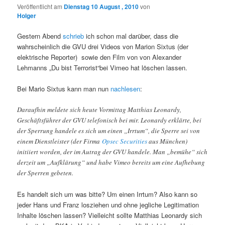
Veröffentlicht am
Dienstag 10 August , 2010
von
Holger
Gestern Abend
schrieb
ich schon mal darüber, dass die
wahrscheinlich die GVU drei Videos von Marion Sixtus (der
elektrische Reporter) sowie den Film von von Alexander
Lehmanns „Du bist Terrorist“bei Vimeo hat löschen lassen.
Bei Mario Sixtus kann man nun
nachlesen
:
Daraufhin meldete sich heute Vormittag Matthias Leonardy,
Geschäftsführer der GVU telefonisch bei mir. Leonardy erklärte, bei
der Sperrung handele es sich um einen „Irrtum“, die Sperre sei von
einem Dienstleister (der Firma
Opsec Securities
aus München)
initiiert worden, der im Autrag der GVU handele. Man „bemühe“ sich
derzeit um „Aufklärung“ und habe Vimeo bereits um eine Aufhebung
der Sperren gebeten.
Es handelt sich um was bitte? Um einen Irrtum? Also kann so
jeder Hans und Franz losziehen und ohne jegliche Legitimation
Inhalte löschen lassen? Vielleicht sollte Matthias Leonardy sich