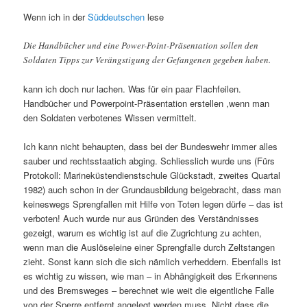
Wenn ich in der
Süddeutschen
lese
Die Handbücher und eine Power-Point-Präsentation sollen den
Soldaten Tipps zur Verängstigung der Gefangenen gegeben haben.
kann ich doch nur lachen. Was für ein paar Flachfeilen.
Handbücher und Powerpoint-Präsentation erstellen ,wenn man
den Soldaten verbotenes Wissen vermittelt.
Ich kann nicht behaupten, dass bei der Bundeswehr immer alles
sauber und rechtsstaatich abging. Schliesslich wurde uns (Fürs
Protokoll: Marineküstendienstschule Glückstadt, zweites Quartal
1982) auch schon in der Grundausbildung beigebracht, dass man
keineswegs Sprengfallen mit Hilfe von Toten legen dürfe – das ist
verboten! Auch wurde nur aus Gründen des Verständnisses
gezeigt, warum es wichtig ist auf die Zugrichtung zu achten,
wenn man die Auslöseleine einer Sprengfalle durch Zeltstangen
zieht. Sonst kann sich die sich nämlich verheddern. Ebenfalls ist
es wichtig zu wissen, wie man – in Abhängigkeit des Erkennens
und des Bremsweges – berechnet wie weit die eigentliche Falle
von der Sperre entfernt angelegt werden muss. Nicht dass die