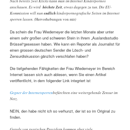
Nach bereits zwei Klicks kann man im Internet Kinderpornos
anschauen. Es wird
höchste Zeit
, etwas dagegen zu tun. Die EU-
Kommission will nun
endlich
kinderpornografische Seiten im Internet
sperren lassen. (
Hervorhebungen von mir
)
Da schein die Frau Wiedemeyer die letzten Monate aber unter
einem sehr großen und schweren Stein in ihrem „Auslandsstudio
Brüssel“gesessen haben. Wie kann ein Reporter als Journalist für
einen grossen deutschen Sender die Lösch- und
Zensurdiskussion gänzlich verschlafen haben?
Die tiefgehenden Fähigkeiten der Frau Wiedemeyer im Bereich
Internet lassen sich auch ablesen, wenn Sie einen Artikel
veröffentlicht, in dem folgender Link integriert ist
Gegner der Internetsperren
befürchten eine weitergehende Zensur im
Netz.
NEIN, den habe nicht ich so verhunzt, der ist so im Original zu
finden.
Gerade von russischen Providern kommen aber viele