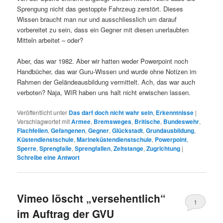
Sprengung nicht das gestoppte Fahrzeug zerstört. Dieses
Wissen braucht man nur und ausschliesslich um darauf
vorbereitet zu sein, dass ein Gegner mit diesen unerlaubten
Mitteln arbeitet – oder?
Aber, das war 1982. Aber wir hatten weder Powerpoint noch
Handbücher, das war Guru-Wissen und wurde ohne Notizen im
Rahmen der Geländeausbildung vermittelt. Ach, das war auch
verboten? Naja, WIR haben uns halt nicht erwischen lassen.
Veröffentlicht unter
Das darf doch nicht wahr sein
,
Erkenntnisse
|
Verschlagwortet mit
Armee
,
Bremsweges
,
Britische
,
Bundeswehr
,
Flachfeilen
,
Gefangenen
,
Gegner
,
Glückstadt
,
Grundausbildung
,
Küstendienstschule
,
Marineküstendienstschule
,
Powerpoint
,
Sperre
,
Sprengfalle
,
Sprengfallen
,
Zeltstange
,
Zugrichtung
|
Schreibe eine Antwort
Vimeo löscht „versehentlich“
1
im Auftrag der GVU