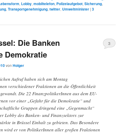
Lebensform
,
Lobby
,
mobiltelefon
,
Polizeiaufgebot
,
Sicherung
,
hung
,
Transportgenehmigung
,
twitter
,
Umweltminister
|
3
ssel: Die Banken
3
e Demokratie
010
von
Holger
ichen Aufruf haben sich am Montag
en verschiedener Fraktionen an die Öffentlichkeit
gewandt. Die 22 FinanzpolitikerInnen aus dem EU-
rnen vor einer „Gefahr für die Demokratie“ und
ellschaftliche Gruppen dringend eine „Gegenmacht“
er Lobby des Banken- und Finanzsektors zur
ärkte in Brüssel Einhalt zu gebieten. Das Besondere
n wird er von PolitikerInnen aller großen Fraktionen