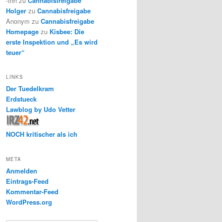
-thh
zu
Cannabisfreigabe
Holger
zu
Cannabisfreigabe
Anonym
zu
Cannabisfreigabe
Homepage
zu
Kisbee: Die
erste Inspektion und „Es wird
teuer“
LINKS
Der Tuedelkram
Erdstueck
Lawblog by Udo Vetter
NOCH kritischer als ich
META
Anmelden
Eintrags-Feed
Kommentar-Feed
WordPress.org