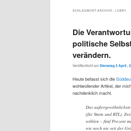
Inhalt
sekundären
SCHLAGWORT-ARCHIVE:
LOBBY
wechseln
Inhalt
Die Verantwortu
wechseln
politische Selbs
verändern.
Veröffentlicht am
Dienstag 3 April , 
Heute befasst sich die
Süddeu
wohlwollender Artikel, der mi
nachdenklich macht.
Das außergewöhnlichste 
(für
Stern
und RTL). Zwö
wählen – fünf Prozent me
wie noch nie seit der G