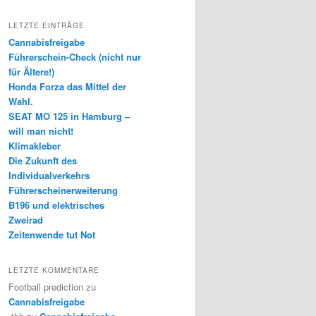
LETZTE EINTRÄGE
Cannabisfreigabe
Führerschein-Check (nicht nur
für Ältere!)
Honda Forza das Mittel der
Wahl.
SEAT MO 125 in Hamburg –
will man nicht!
Klimakleber
Die Zukunft des
Individualverkehrs
Führerscheinerweiterung
B196 und elektrisches
Zweirad
Zeitenwende tut Not
LETZTE KOMMENTARE
Football prediction
zu
Cannabisfreigabe