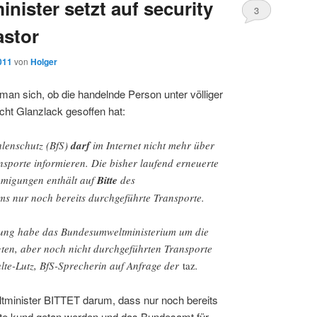
ister setzt auf security
3
astor
2011
von
Holger
an sich, ob die handelnde Person unter völliger
licht Glanzlack gesoffen hat:
lenschutz (BfS)
darf
im Internet nicht mehr über
sporte informieren. Die bisher laufend erneuerte
hmigungen enthält auf
Bitte
des
s nur noch bereits durchgeführte Transporte.
ung habe das Bundesumweltministerium um die
ten, aber noch nicht durchgeführten Transporte
lte-Lutz, BfS-Sprecherin auf Anfrage der
taz
.
minister BITTET darum, dass nur noch bereits
rte kund getan werden und das Bundesamt für