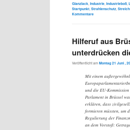
Glanzlack
,
Industrie
,
Industrieboß
,
Startpunkt
,
Strahlenschutz
,
Streic
Kommentare
Hilferuf aus Brü
unterdrücken di
Veröffentlicht am
Montag 21 Juni , 2
Mit einem außergewöhnl
EuropaparlamentarierInn
und die EU-Kommission 
Parlament in Brüssel wa
erklären, dass zivilges
formieren müssten, um d
Regulierung der Finanzm
an dem Vorstoß: Getrage