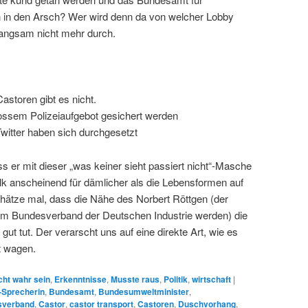
n in den Arsch? Wer wird denn da von welcher Lobby
 langsam nicht mehr durch.
Castoren gibt es nicht.
rossem Polizeiaufgebot gesichert werden
Twitter haben sich durchgesetzt
ss er mit dieser „was keiner sieht passiert nicht“-Masche
k anscheinend für dämlicher als die Lebensformen auf
ätze mal, dass die Nähe des Norbert Röttgen (der
im Bundesverband der Deutschen Industrie werden) die
 gut tut. Der verarscht uns auf eine direkte Art, wie es
t wagen.
cht wahr sein
,
Erkenntnisse
,
Musste raus
,
Politik
,
wirtschaft
|
-Sprecherin
,
Bundesamt
,
Bundesumweltminister
,
sverband
,
Castor
,
castor transport
,
Castoren
,
Duschvorhang
,