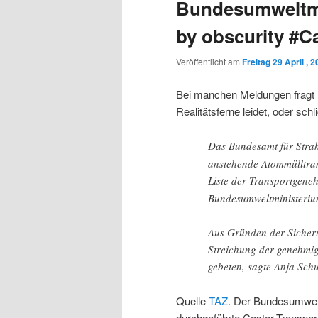
Bundesumweltmin
by obscurity #C
Veröffentlicht am
Freitag 29 April , 
Bei manchen Meldungen fragt m
Realitätsferne leidet, oder sch
Das Bundesamt für Strah
anstehende Atommülltran
Liste der Transportgene
Bundesumweltministerium
Aus Gründen der Sicher
Streichung der genehmig
gebeten, sagte Anja Schu
Quelle
TAZ
. Der Bundesumwelt
durchgeführte Castor-Transpo