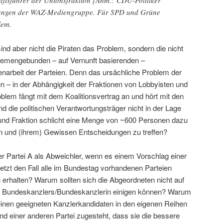
ftsführer der Unionsfraktion [Anm.: CDU-Politiker
itungen der WAZ-Mediengruppe. Für SPD und Grüne
lem.
nd aber nicht die Piraten das Problem, sondern die nicht
hemengebunden – auf Vernunft basierenden –
arbeit der Parteien. Denn das ursächliche Problem der
en – in der Abhängigkeit der Fraktionen von Lobbyisten und
blem fängt mit dem Koalitionsvertrag an und hört mit den
 die politischen Verantwortungsträger nicht in der Lage
n und Fraktion schlicht eine Menge von ~600 Personen dazu
n und (ihrem) Gewissen Entscheidungen zu treffen?
er Partei A als Abweichler, wenn es einem Vorschlag einer
tzt den Fall alle im Bundestag vorhandenen Parteien
erhalten? Warum sollten sich die Abgeordneten nicht auf
s Bundeskanzlers/Bundeskanzlerin einigen können? Warum
einen geeigneten Kanzlerkandidaten in den eigenen Reihen
nd einer anderen Partei zugesteht, dass sie die bessere