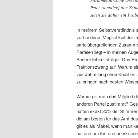
Parlamentarische Geschä
Peter Altmaier] den Ze
seien sie daher ein Prob
In meinem Selbstverständnis si
vorhandene Möglichkeit der t
parteiübergreifenden Zusammen
Parteien liegt – in meinen Aug
Bedenklichkeitsträger. Das Pro
Fraktionszwang auf. Warum sind
vier Jahre lang ohne Koalitio
zu bringen nach besten Wisse
Warum gilt man das Mitglied d
anderen Partei zustimmt? Gese
hätten exakt 20% der Stimmen 
die am besten für das Amt de
gilt es als Makel, wenn man k
hat und neidlos und anerkenne