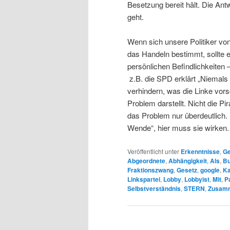
Besetzung bereit hält. Die Ant
geht.
Wenn sich unsere Politiker vo
das Handeln bestimmt, sollte e
persönlichen Befindlichkeite
z.B. die SPD erklärt „Niemals 
verhindern, was die Linke vorsc
Problem darstellt. Nicht die Pi
das Problem nur überdeutlich.
Wende“, hier muss sie wirken.
Veröffentlicht unter
Erkenntnisse
,
Ge
Abgeordnete
,
Abhängigkeit
,
Als
,
Bu
Fraktionszwang
,
Gesetz
,
google
,
Ka
Linkspartei
,
Lobby
,
Lobbyist
,
Mit
,
P
Selbstverständnis
,
STERN
,
Zusamm