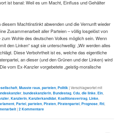
wort ist banal: Weil es um Macht, Einfluss und Gehälter
n diesem Machtinstinkt abwenden und die Vernunft wieder
ine Zusammenarbeit aller Parteien – völlig losgelöst von
n – zum Wohle des deutschen Volkes möglich sein. Wenn
mit den Linken“ sagt sie unterschwellig: „Wir werden alles
hlägt. Diese Verbohrtheit ist es, welche das eigentliche
ratenpartei, an dieser (und den Grünen und der Linken) wird
 Die vom Ex-Kanzler vorgebetete „geistig-moralische
sellschaft
,
Musste raus
,
parteien
,
Politik
|
Verschlagwortet mit
ndeskanzler
,
bundeskanzlerin
,
Bundestag
,
Cdu
,
die linke
,
Ein
,
nzler
,
Kanzlerin
,
Kanzlerkandidat
,
Koalitionsvertrag
,
Linke
,
arlament
,
Partei
,
parteien
,
Piraten
,
Piratenpartei
,
Prognose
,
Rtl
,
enarbeit
|
2
Kommentare