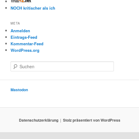
NOCH kritischer als ich
META
Anmelden
Eintrags-Feed
Kommentar-Feed
WordPress.org
S
u
c
h
e
Mastodon
n
Datenschutzerklärung
Stolz präsentiert von WordPress