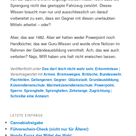
Sprengung nicht das gestoppte Fahrzeug zerstört. Dieses
Wissen braucht man nur und ausschliesslich um darauf
vorbereitet zu sein, dass ein Gegner mit diesen unerlaubten
Mitteln arbeitet – oder?
Aber, das war 1982. Aber wir hatten weder Powerpoint noch
Handbücher, das war Guru-Wissen und wurde ohne Notizen im
Rahmen der Geländeausbildung vermittelt. Ach, das war auch
verboten? Naja, WIR haben uns halt nicht erwischen lassen.
Veröffentlicht unter
Das darf doch nicht wahr sein
,
Erkenntnisse
|
Verschlagwortet mit
Armee
,
Bremsweges
,
Britische
,
Bundeswehr
,
Flachfeilen
,
Gefangenen
,
Gegner
,
Glückstadt
,
Grundausbildung
,
Küstendienstschule
,
Marineküstendienstschule
,
Powerpoint
,
Sperre
,
Sprengfalle
,
Sprengfallen
,
Zeltstange
,
Zugrichtung
|
Schreibe eine Antwort
LETZTE EINTRÄGE
Cannabisfreigabe
Führerschein-Check (nicht nur für Ältere!)
Honda Forza das Mittel der Wahl.