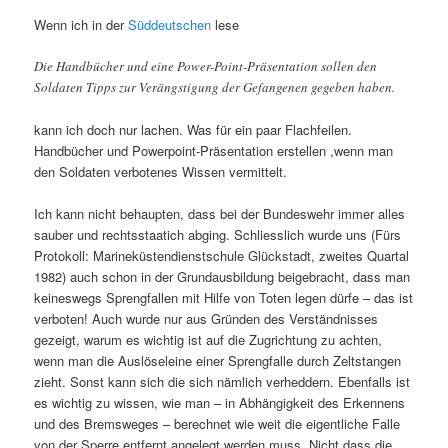
Wenn ich in der
Süddeutschen
lese
Die Handbücher und eine Power-Point-Präsentation sollen den
Soldaten Tipps zur Verängstigung der Gefangenen gegeben haben.
kann ich doch nur lachen. Was für ein paar Flachfeilen.
Handbücher und Powerpoint-Präsentation erstellen ,wenn man
den Soldaten verbotenes Wissen vermittelt.
Ich kann nicht behaupten, dass bei der Bundeswehr immer alles
sauber und rechtsstaatich abging. Schliesslich wurde uns (Fürs
Protokoll: Marineküstendienstschule Glückstadt, zweites Quartal
1982) auch schon in der Grundausbildung beigebracht, dass man
keineswegs Sprengfallen mit Hilfe von Toten legen dürfe – das ist
verboten! Auch wurde nur aus Gründen des Verständnisses
gezeigt, warum es wichtig ist auf die Zugrichtung zu achten,
wenn man die Auslöseleine einer Sprengfalle durch Zeltstangen
zieht. Sonst kann sich die sich nämlich verheddern. Ebenfalls ist
es wichtig zu wissen, wie man – in Abhängigkeit des Erkennens
und des Bremsweges – berechnet wie weit die eigentliche Falle
von der Sperre entfernt angelegt werden muss. Nicht dass die