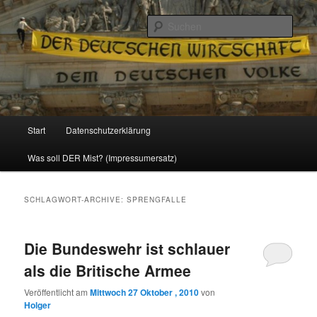
Politik, Wirtschaft, Soziales und Gesellschaft
Such
Reizzentrum
Hauptmenü
Start
Datenschutzerklärung
Zum
Zum
Was soll DER Mist? (Impressumersatz)
Inhalt
sekundären
wechseln
Inhalt
SCHLAGWORT-ARCHIVE:
SPRENGFALLE
wechseln
Die Bundeswehr ist schlauer
als die Britische Armee
Veröffentlicht am
Mittwoch 27 Oktober , 2010
von
Holger