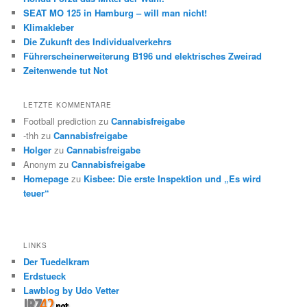
SEAT MO 125 in Hamburg – will man nicht!
Klimakleber
Die Zukunft des Individualverkehrs
Führerscheinerweiterung B196 und elektrisches Zweirad
Zeitenwende tut Not
LETZTE KOMMENTARE
Football prediction
zu
Cannabisfreigabe
-thh
zu
Cannabisfreigabe
Holger
zu
Cannabisfreigabe
Anonym
zu
Cannabisfreigabe
Homepage
zu
Kisbee: Die erste Inspektion und „Es wird
teuer“
LINKS
Der Tuedelkram
Erdstueck
Lawblog by Udo Vetter