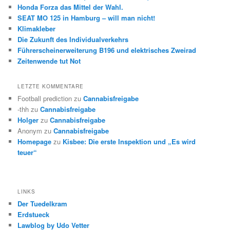
Honda Forza das Mittel der Wahl.
SEAT MO 125 in Hamburg – will man nicht!
Klimakleber
Die Zukunft des Individualverkehrs
Führerscheinerweiterung B196 und elektrisches Zweirad
Zeitenwende tut Not
LETZTE KOMMENTARE
Football prediction
zu
Cannabisfreigabe
-thh
zu
Cannabisfreigabe
Holger
zu
Cannabisfreigabe
Anonym
zu
Cannabisfreigabe
Homepage
zu
Kisbee: Die erste Inspektion und „Es wird
teuer“
LINKS
Der Tuedelkram
Erdstueck
Lawblog by Udo Vetter