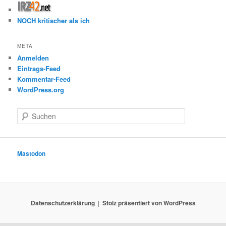
NOCH kritischer als ich
META
Anmelden
Eintrags-Feed
Kommentar-Feed
WordPress.org
S
u
c
h
e
Mastodon
n
Datenschutzerklärung
Stolz präsentiert von WordPress