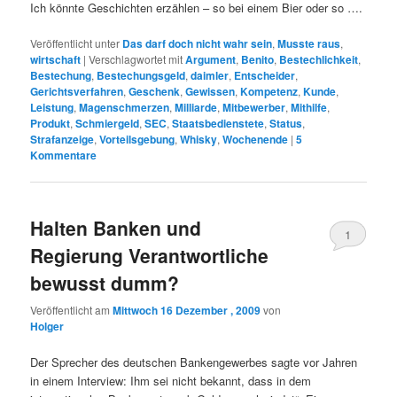
Ich könnte Geschichten erzählen – so bei einem Bier oder so ….
Veröffentlicht unter
Das darf doch nicht wahr sein
,
Musste raus
,
wirtschaft
|
Verschlagwortet mit
Argument
,
Benito
,
Bestechlichkeit
,
Bestechung
,
Bestechungsgeld
,
daimler
,
Entscheider
,
Gerichtsverfahren
,
Geschenk
,
Gewissen
,
Kompetenz
,
Kunde
,
Leistung
,
Magenschmerzen
,
Milliarde
,
Mitbewerber
,
Mithilfe
,
Produkt
,
Schmiergeld
,
SEC
,
Staatsbedienstete
,
Status
,
Strafanzeige
,
Vorteilsgebung
,
Whisky
,
Wochenende
|
5
Kommentare
Halten Banken und
1
Regierung Verantwortliche
bewusst dumm?
Veröffentlicht am
Mittwoch 16 Dezember , 2009
von
Holger
Der Sprecher des deutschen Bankengewerbes sagte vor Jahren
in einem Interview: Ihm sei nicht bekannt, dass in dem