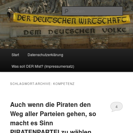
Politik, Wirtschaft, Soziales und Gesellschaft
Such
Reizzentrum
Hauptmenü
Start
Datenschutzerklärung
Zum
Zum
Was soll DER Mist? (Impressumersatz)
Inhalt
sekundären
wechseln
Inhalt
SCHLAGWORT-ARCHIVE:
KOMPETENZ
wechseln
Auch wenn die Piraten den
4
Weg aller Parteien gehen, so
macht es Sinn
PIRATENPARTEI zu wählen