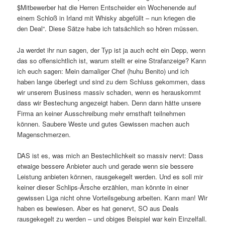
$Mitbewerber hat die Herren Entscheider ein Wochenende auf
einem Schloß in Irland mit Whisky abgefüllt – nun kriegen die
den Deal“. Diese Sätze habe ich tatsächlich so hören müssen.
Ja werdet ihr nun sagen, der Typ ist ja auch echt ein Depp, wenn
das so offensichtlich ist, warum stellt er eine Strafanzeige? Kann
ich euch sagen: Mein damaliger Chef (huhu Benito) und ich
haben lange überlegt und sind zu dem Schluss gekommen, dass
wir unserem Business massiv schaden, wenn es herauskommt
dass wir Bestechung angezeigt haben. Denn dann hätte unsere
Firma an keiner Ausschreibung mehr ernsthaft teilnehmen
können. Saubere Weste und gutes Gewissen machen auch
Magenschmerzen.
DAS ist es, was mich an Bestechlichkeit so massiv nervt: Dass
etwaige bessere Anbieter auch und gerade wenn sie bessere
Leistung anbieten können, rausgekegelt werden. Und es soll mir
keiner dieser Schlips-Ärsche erzählen, man könnte in einer
gewissen Liga nicht ohne Vorteilsgebung arbeiten. Kann man! Wir
haben es bewiesen. Aber es hat genervt, SO aus Deals
rausgekegelt zu werden – und obiges Beispiel war kein Einzelfall.