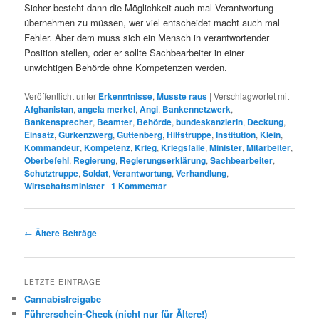
Sicher besteht dann die Möglichkeit auch mal Verantwortung
übernehmen zu müssen, wer viel entscheidet macht auch mal
Fehler. Aber dem muss sich ein Mensch in verantwortender
Position stellen, oder er sollte Sachbearbeiter in einer
unwichtigen Behörde ohne Kompetenzen werden.
Veröffentlicht unter
Erkenntnisse
,
Musste raus
|
Verschlagwortet mit
Afghanistan
,
angela merkel
,
Angi
,
Bankennetzwerk
,
Bankensprecher
,
Beamter
,
Behörde
,
bundeskanzlerin
,
Deckung
,
Einsatz
,
Gurkenzwerg
,
Guttenberg
,
Hilfstruppe
,
Institution
,
Klein
,
Kommandeur
,
Kompetenz
,
Krieg
,
Kriegsfalle
,
Minister
,
Mitarbeiter
,
Oberbefehl
,
Regierung
,
Regierungserklärung
,
Sachbearbeiter
,
Schutztruppe
,
Soldat
,
Verantwortung
,
Verhandlung
,
Wirtschaftsminister
|
1
Kommentar
Beitrags-
←
Ältere Beiträge
Navigation
LETZTE EINTRÄGE
Cannabisfreigabe
Führerschein-Check (nicht nur für Ältere!)