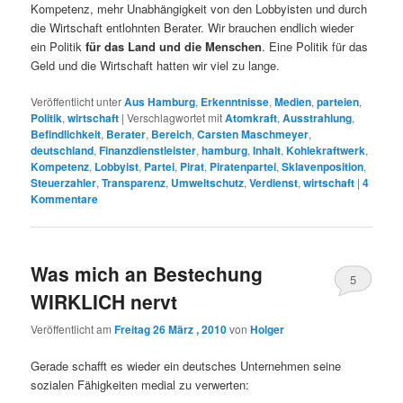
Kompetenz, mehr Unabhängigkeit von den Lobbyisten und durch
die Wirtschaft entlohnten Berater. Wir brauchen endlich wieder
ein Politik
für das Land und die Menschen
. Eine Politik für das
Geld und die Wirtschaft hatten wir viel zu lange.
Veröffentlicht unter
Aus Hamburg
,
Erkenntnisse
,
Medien
,
parteien
,
Politik
,
wirtschaft
|
Verschlagwortet mit
Atomkraft
,
Ausstrahlung
,
Befindlichkeit
,
Berater
,
Bereich
,
Carsten Maschmeyer
,
deutschland
,
Finanzdienstleister
,
hamburg
,
Inhalt
,
Kohlekraftwerk
,
Kompetenz
,
Lobbyist
,
Partei
,
Pirat
,
Piratenpartei
,
Sklavenposition
,
Steuerzahler
,
Transparenz
,
Umweltschutz
,
Verdienst
,
wirtschaft
|
4
Kommentare
Was mich an Bestechung
5
WIRKLICH nervt
Veröffentlicht am
Freitag 26 März , 2010
von
Holger
Gerade schafft es wieder ein deutsches Unternehmen seine
sozialen Fähigkeiten medial zu verwerten: