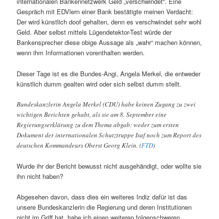
internationalen Bankennetzwerk Geld „verschwindet“. Eine
Gespräch mit EDVlern einer Bank bestätigte meinen Verdacht:
Der wird künstlich doof gehalten, denn es verschwindet sehr wohl
Geld. Aber selbst mittels Lügendetektor-Test würde der
Bankensprecher diese obige Aussage als „wahr“ machen können,
wenn ihm Informationen vorenthalten werden.
Dieser Tage ist es die Bundes-Angi, Angela Merkel, die entweder
künstlich dumm gealten wird oder sich selbst dumm stellt.
Bundeskanzlerin Angela Merkel (CDU) habe keinen Zugang zu zwei
wichtigen Berichten gehabt, als sie am 8. September eine
Regierungserklärung zu dem Thema abgab: weder zum ersten
Dokument der internationalen Schutztruppe Isaf noch zum Report des
deutschen Kommandeurs Oberst Georg Klein. (
FTD
)
Wurde ihr der Bericht bewusst nicht ausgehändigt, oder wollte sie
ihn nicht haben?
Abgesehen davon, dass dies ein weiteres Indiz dafür ist das
unsere Bundeskanzlerin die Regierung und deren Institutionen
nicht im Griff hat, habe ich einen weiteren folgenschweren