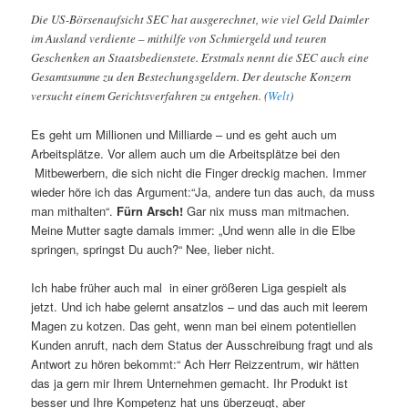
Die US-Börsenaufsicht SEC hat ausgerechnet, wie viel Geld Daimler
im Ausland verdiente – mithilfe von Schmiergeld und teuren
Geschenken an Staatsbedienstete. Erstmals nennt die SEC auch eine
Gesamtsumme zu den Bestechungsgeldern. Der deutsche Konzern
versucht einem Gerichtsverfahren zu entgehen. (
Welt
)
Es geht um Millionen und Milliarde – und es geht auch um
Arbeitsplätze. Vor allem auch um die Arbeitsplätze bei den
Mitbewerbern, die sich nicht die Finger dreckig machen. Immer
wieder höre ich das Argument:“Ja, andere tun das auch, da muss
man mithalten“.
Fürn Arsch!
Gar nix muss man mitmachen.
Meine Mutter sagte damals immer: „Und wenn alle in die Elbe
springen, springst Du auch?“ Nee, lieber nicht.
Ich habe früher auch mal in einer größeren Liga gespielt als
jetzt. Und ich habe gelernt ansatzlos – und das auch mit leerem
Magen zu kotzen. Das geht, wenn man bei einem potentiellen
Kunden anruft, nach dem Status der Ausschreibung fragt und als
Antwort zu hören bekommt:“ Ach Herr Reizzentrum, wir hätten
das ja gern mir Ihrem Unternehmen gemacht. Ihr Produkt ist
besser und Ihre Kompetenz hat uns überzeugt, aber