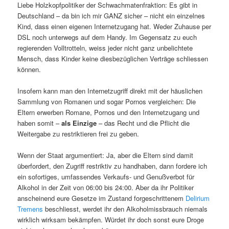
Liebe Holzkopfpolitiker der Schwachmatenfraktion: Es gibt in
Deutschland – da bin ich mir GANZ sicher – nicht ein einzelnes
Kind, dass einen eigenen Internetzugang hat. Weder Zuhause per
DSL noch unterwegs auf dem Handy. Im Gegensatz zu euch
regierenden Volltrotteln, weiss jeder nicht ganz unbelichtete
Mensch, dass Kinder keine diesbezüglichen Verträge schliessen
können.
Insofern kann man den Internetzugriff direkt mit der häuslichen
Sammlung von Romanen und sogar Pornos vergleichen: Die
Eltern erwerben Romane, Pornos und den Internetzugang und
haben somit –
als Einzige
– das Recht und die Pflicht die
Weitergabe zu restriktieren frei zu geben.
Wenn der Staat argumentiert: Ja, aber die Eltern sind damit
überfordert, den Zugriff restriktiv zu handhaben, dann fordere ich
ein sofortiges, umfassendes Verkaufs- und Genußverbot für
Alkohol in der Zeit von 06:00 bis 24:00. Aber da ihr Politiker
anscheinend eure Gesetze im Zustand forgeschrittenem
Delirium
Tremens
beschliesst, werdet ihr den Alkoholmissbrauch niemals
wirklich wirksam bekämpfen. Würdet ihr doch sonst eure Droge