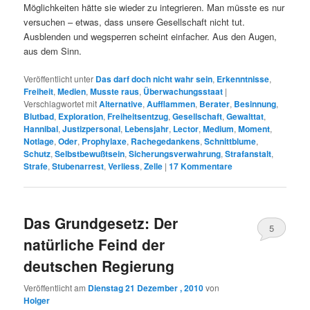
Möglichkeiten hätte sie wieder zu integrieren. Man müsste es nur
versuchen – etwas, dass unsere Gesellschaft nicht tut.
Ausblenden und wegsperren scheint einfacher. Aus den Augen,
aus dem Sinn.
Veröffentlicht unter
Das darf doch nicht wahr sein
,
Erkenntnisse
,
Freiheit
,
Medien
,
Musste raus
,
Überwachungsstaat
|
Verschlagwortet mit
Alternative
,
Aufflammen
,
Berater
,
Besinnung
,
Blutbad
,
Exploration
,
Freiheitsentzug
,
Gesellschaft
,
Gewalttat
,
Hannibal
,
Justizpersonal
,
Lebensjahr
,
Lector
,
Medium
,
Moment
,
Notlage
,
Oder
,
Prophylaxe
,
Rachegedankens
,
Schnittblume
,
Schutz
,
Selbstbewußtsein
,
Sicherungsverwahrung
,
Strafanstalt
,
Strafe
,
Stubenarrest
,
Verliess
,
Zelle
|
17
Kommentare
Das Grundgesetz: Der
5
natürliche Feind der
deutschen Regierung
Veröffentlicht am
Dienstag 21 Dezember , 2010
von
Holger