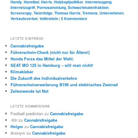
Handy
,
Hannibal
,
Harris
,
Holzkopfpolitiker
,
Internetzugang
,
Internetzugriff
,
Pornosammlung
,
Schwachmatenfraktion
,
Screencopy
,
Tatortfolge
,
Thomas Harris
,
Tremens
,
Unternehmen
,
Verkaufsverbot
,
Volltrotteln
|
5
Kommentare
LETZTE EINTRÄGE
Cannabisfreigabe
Führerschein-Check (nicht nur für Ältere!)
Honda Forza das Mittel der Wahl.
SEAT MO 125 in Hamburg – will man nicht!
Klimakleber
Die Zukunft des Individualverkehrs
Führerscheinerweiterung B196 und elektrisches Zweirad
Zeitenwende tut Not
LETZTE KOMMENTARE
Football prediction
zu
Cannabisfreigabe
-thh
zu
Cannabisfreigabe
Holger
zu
Cannabisfreigabe
Anonym
zu
Cannabisfreigabe