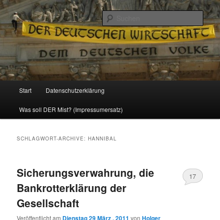
Politik, Wirtschaft, Soziales und Gesellschaft
Such
Reizzentrum
Hauptmenü
Start
Datenschutzerklärung
Zum
Zum
Was soll DER Mist? (Impressumersatz)
Inhalt
sekundären
wechseln
Inhalt
SCHLAGWORT-ARCHIVE:
HANNIBAL
wechseln
Sicherungsverwahrung, die
17
Bankrotterklärung der
Gesellschaft
Veröffentlicht am
Dienstag 29 März , 2011
von
Holger