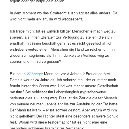
ärgern oder gar verprügeln sollen.
In dem Moment wo das Strafrecht zuschlägt ist alles anders. Da
wird nicht mehr erklärt, da wird weggesperrt.
Ich frage mich: Ist es wirklich billiger Menschen einfach weg zu
sperren, als ihnen „Berater“ zur Verfügung zu stellen, die sich
ernsthaft mit ihnen beschäftigen? Ist es nicht gesellschaftlich
erstrebenswerter, einem Menschen die Hand zu reichen um ihn
wieder zu integrieren, als ihn im dunkelsten Verliess weg zu
sperren und ihn zu vergessen?
Ein heute
27jähriger
Mann hat vor 3 Jahren 2 Frauen getötet.
Damals war er 24 Jahre alt. Ich schätze mal, der er immer noch
feucht hinter den Ohren war. Und was macht unsere Gesellschaft
mit ihm? Sie schliesst ihn Lebenslänglich (typischerweise
bedeutet dies 15 Jahre) weg. Dies ist die Zeit die dieser Mensch
von seinem neunten Lebensjahr bis zur Ausführung der Tat hatte.
Der Mann ist krank – er ist schwer gestört. Aber warum wird ihm
nicht geholfen? Der Richter stellt eine besonders schwere Schuld
fest. Woran wird diese festgemacht? Ist es nicht eher eine
besonders schweres krankhaftes Verhalten?