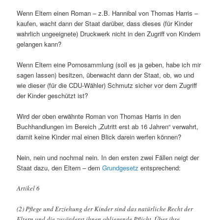
Wenn Eltern einen Roman – z.B. Hannibal von Thomas Harris –
kaufen, wacht dann der Staat darüber, dass dieses (für Kinder
wahrlich ungeeignete) Druckwerk nicht in den Zugriff von Kindern
gelangen kann?
Wenn Eltern eine Pornosammlung (soll es ja geben, habe ich mir
sagen lassen) besitzen, überwacht dann der Staat, ob, wo und
wie dieser (für die CDU-Wähler) Schmutz sicher vor dem Zugriff
der Kinder geschützt ist?
Wird der oben erwähnte Roman von Thomas Harris in den
Buchhandlungen im Bereich „Zutritt erst ab 16 Jahren“ verwahrt,
damit keine Kinder mal einen Blick darein werfen können?
Nein, nein und nochmal nein. In den ersten zwei Fällen neigt der
Staat dazu, den Eltern – dem
Grundgesetz
entsprechend:
Artikel 6
(2) Pflege und Erziehung der Kinder sind das natürliche Recht der
Eltern und die zuvörderst ihnen obliegende Pflicht. Über ihre