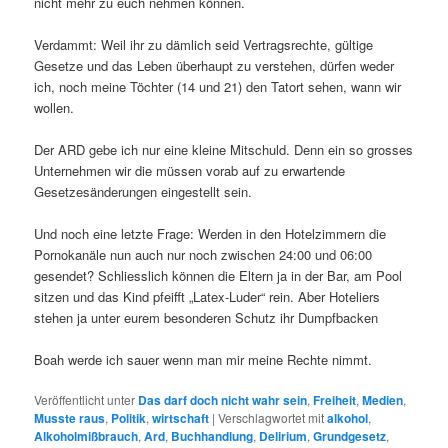
nicht mehr zu euch nehmen können.
Verdammt: Weil ihr zu dämlich seid Vertragsrechte, gültige
Gesetze und das Leben überhaupt zu verstehen, dürfen weder
ich, noch meine Töchter (14 und 21) den Tatort sehen, wann wir
wollen.
Der ARD gebe ich nur eine kleine Mitschuld. Denn ein so grosses
Unternehmen wir die müssen vorab auf zu erwartende
Gesetzesänderungen eingestellt sein.
Und noch eine letzte Frage: Werden in den Hotelzimmern die
Pornokanäle nun auch nur noch zwischen 24:00 und 06:00
gesendet? Schliesslich können die Eltern ja in der Bar, am Pool
sitzen und das Kind pfeifft „Latex-Luder“ rein. Aber Hoteliers
stehen ja unter eurem besonderen Schutz ihr Dumpfbacken
Boah werde ich sauer wenn man mir meine Rechte nimmt.
Veröffentlicht unter
Das darf doch nicht wahr sein
,
Freiheit
,
Medien
,
Musste raus
,
Politik
,
wirtschaft
|
Verschlagwortet mit
alkohol
,
Alkoholmißbrauch
,
Ard
,
Buchhandlung
,
Delirium
,
Grundgesetz
,