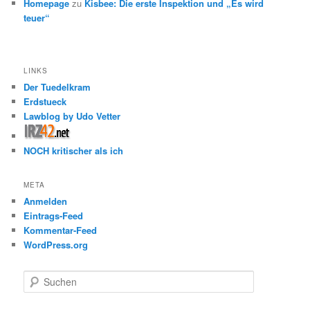
Homepage
zu
Kisbee: Die erste Inspektion und „Es wird
teuer“
LINKS
Der Tuedelkram
Erdstueck
Lawblog by Udo Vetter
NOCH kritischer als ich
META
Anmelden
Eintrags-Feed
Kommentar-Feed
WordPress.org
S
u
c