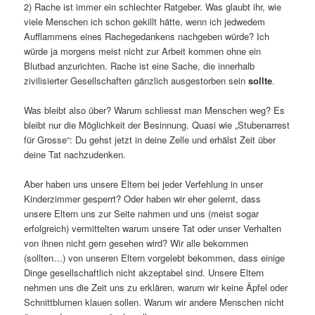
2) Rache ist immer ein schlechter Ratgeber. Was glaubt ihr, wie
viele Menschen ich schon gekillt hätte, wenn ich jedwedem
Aufflammens eines Rachegedankens nachgeben würde? Ich
würde ja morgens meist nicht zur Arbeit kommen ohne ein
Blutbad anzurichten. Rache ist eine Sache, die innerhalb
zivilisierter Gesellschaften gänzlich ausgestorben sein
sollte
.
Was bleibt also über? Warum schliesst man Menschen weg? Es
bleibt nur die Möglichkeit der Besinnung. Quasi wie „Stubenarrest
für Grosse“: Du gehst jetzt in deine Zelle und erhälst Zeit über
deine Tat nachzudenken.
Aber haben uns unsere Eltern bei jeder Verfehlung in unser
Kinderzimmer gesperrt? Oder haben wir eher gelernt, dass
unsere Eltern uns zur Seite nahmen und uns (meist sogar
erfolgreich) vermittelten warum unsere Tat oder unser Verhalten
von ihnen nicht gern gesehen wird? Wir alle bekommen
(sollten…) von unseren Eltern vorgelebt bekommen, dass einige
Dinge gesellschaftlich nicht akzeptabel sind. Unsere Eltern
nehmen uns die Zeit uns zu erklären, warum wir keine Äpfel oder
Schnittblumen klauen sollen. Warum wir andere Menschen nicht