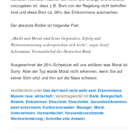
vorzugeben ist, dass z.B. Boni von der Regelung nicht betroffen
sind und diese Boni ca. 99% des Einkommens ausmachen.
Der absolute Brüller ist folgender Part:
„Markt und Moral sind keine Gegensätze, Erfolg und
Werteorientierung widersprechen sich nicht“, sagte Josef
Ackermann, Vorstandschef der Deutschen Bank
Ausgerechnet der 25%-Schweizer will uns erklären was Moral ist.
Sorry. Aber der Typ würde Moral nicht erkennen, wenn Sie auf
seiner Stirn sitzt und ihm auf die Nase scheisst.
Veröffentlicht unter
Das darf doch nicht wahr sein
,
Erkenntnisse
,
Musste raus
,
wirtschaft
|
Verschlagwortet mit
Bank
,
Belegschaft
,
Beweis
,
Einkommen
,
Einschnitt
,
Einschnitte
,
Garantieeinkommen
,
josef ackermann
,
Konkursverwalter
,
Manager
,
Moral
,
Unternehmen
,
Vorstandschef
,
Vorstandsvorsitzende
,
Werteorientierung
|
Schreibe eine Antwort