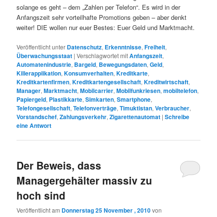
solange es geht – dem „Zahlen per Telefon“. Es wird in der
Anfangszeit sehr vorteilhafte Promotions geben – aber denkt
weiter! DIE wollen nur euer Bestes: Euer Geld und Marktmacht.
Veröffentlicht unter
Datenschutz
,
Erkenntnisse
,
Freiheit
,
Überwachungsstaat
|
Verschlagwortet mit
Anfangszeit
,
Automatenindustrie
,
Bargeld
,
Bewegungsdaten
,
Geld
,
Killerapplikation
,
Konsumverhalten
,
Kreditkarte
,
Kreditkartenfirmen
,
Kreditkartengesellschaft
,
Kreditwirtschaft
,
Manager
,
Marktmacht
,
Mobilcarrier
,
Mobilfunkriesen
,
mobiltelefon
,
Papiergeld
,
Plastikkarte
,
Simkarten
,
Smartphone
,
Telefongesellschaft
,
Telefonverträge
,
Timuktistan
,
Verbraucher
,
Vorstandschef
,
Zahlungsverkehr
,
Zigarettenautomat
|
Schreibe
eine Antwort
Der Beweis, dass
Managergehälter massiv zu
hoch sind
Veröffentlicht am
Donnerstag 25 November , 2010
von