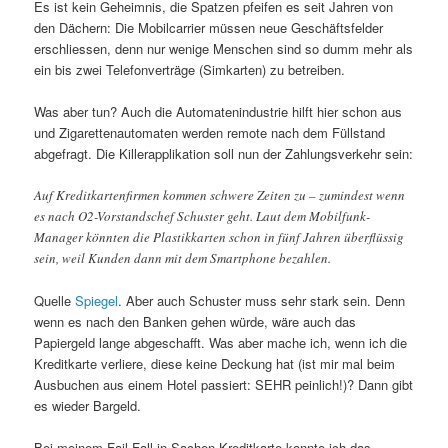
Es ist kein Geheimnis, die Spatzen pfeifen es seit Jahren von
den Dächern: Die Mobilcarrier müssen neue Geschäftsfelder
erschliessen, denn nur wenige Menschen sind so dumm mehr als
ein bis zwei Telefonverträge (Simkarten) zu betreiben.
Was aber tun? Auch die Automatenindustrie hilft hier schon aus
und Zigarettenautomaten werden remote nach dem Füllstand
abgefragt. Die Killerapplikation soll nun der Zahlungsverkehr sein:
Auf Kreditkartenfirmen kommen schwere Zeiten zu – zumindest wenn
es nach O2-Vorstandschef Schuster geht. Laut dem Mobilfunk-
Manager könnten die Plastikkarten schon in fünf Jahren überflüssig
sein, weil Kunden dann mit dem Smartphone bezahlen.
Quelle
Spiegel
. Aber auch Schuster muss sehr stark sein. Denn
wenn es nach den Banken gehen würde, wäre auch das
Papiergeld lange abgeschafft. Was aber mache ich, wenn ich die
Kreditkarte verliere, diese keine Deckung hat (ist mir mal beim
Ausbuchen aus einem Hotel passiert: SEHR peinlich!)? Dann gibt
es wieder Bargeld.
Bei meinem Fail-Fall in Sachen Kreditkarte konnte ich das