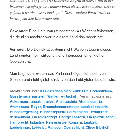
Geradezu beiläufig erklärte Kanzlerin Angela Merkel, wenn in der
brisanten Atomfrage eine andere Form als die Brennelementesteuer
gefunden werde, „ist es auch gut“. Diese „andere Form“ soll ein
Vertrag mit den Konzernen sein.
Gewinner
: Eine Liste von (mindestens) 40 Wirtschaftsbossen,
die deutlich machten wer in diesem Land das sagen hat.
Verlierer
: Die Demokratie, denn nicht Wahlen steuern dieses
Land sondern rein wirtschaftliche Interessen einer kleinen
Oberschicht.
Man fragt sich, warum das Parlament eigentlich noch von
Steuern und nicht gleich direkt von den Lobbyisten bezahlt wird.
Veröffentlicht unter
Das darf doch nicht wahr sein
,
Erkenntnisse
,
Musste raus
,
parteien
,
Wahlen
,
wirtschaft
|
Verschlagwortet mit
Ackermann
,
angela merkel
,
Atomausteig
,
Atomindustrie
,
Atomsteuer
,
Bayer
,
Brennelementesteuer
,
bundeskanzlerin
,
Bundesregierung
,
Bundesrepublik Deutschland
,
Demokratie
,
deutschland
,
Energiekonzept
,
Energiekonzern
,
Energiewirtschaft
,
Hambrecht
,
Industrie
,
Kernenergie
,
Konzern
,
Laufzeit
,
Lobbyismus
,
Lobbyist
,
Manager
,
Oberschicht
,
Oliver Bierhoff
,