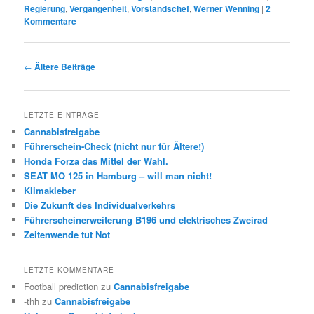
Regierung
,
Vergangenheit
,
Vorstandschef
,
Werner Wenning
|
2
Kommentare
Beitrags-
←
Ältere Beiträge
Navigation
LETZTE EINTRÄGE
Cannabisfreigabe
Führerschein-Check (nicht nur für Ältere!)
Honda Forza das Mittel der Wahl.
SEAT MO 125 in Hamburg – will man nicht!
Klimakleber
Die Zukunft des Individualverkehrs
Führerscheinerweiterung B196 und elektrisches Zweirad
Zeitenwende tut Not
LETZTE KOMMENTARE
Football prediction
zu
Cannabisfreigabe
-thh
zu
Cannabisfreigabe