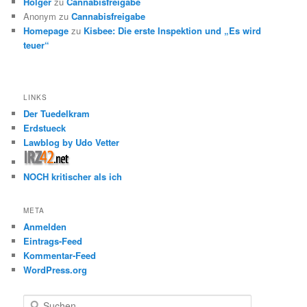
Holger
zu
Cannabisfreigabe
Anonym
zu
Cannabisfreigabe
Homepage
zu
Kisbee: Die erste Inspektion und „Es wird
teuer“
LINKS
Der Tuedelkram
Erdstueck
Lawblog by Udo Vetter
NOCH kritischer als ich
META
Anmelden
Eintrags-Feed
Kommentar-Feed
WordPress.org
S