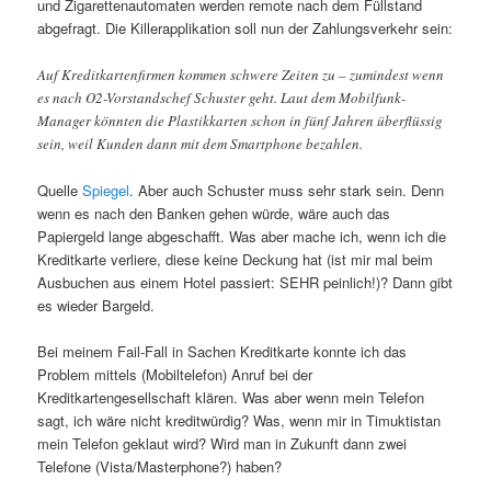
und Zigarettenautomaten werden remote nach dem Füllstand
abgefragt. Die Killerapplikation soll nun der Zahlungsverkehr sein:
Auf Kreditkartenfirmen kommen schwere Zeiten zu – zumindest wenn
es nach O2-Vorstandschef Schuster geht. Laut dem Mobilfunk-
Manager könnten die Plastikkarten schon in fünf Jahren überflüssig
sein, weil Kunden dann mit dem Smartphone bezahlen.
Quelle
Spiegel
. Aber auch Schuster muss sehr stark sein. Denn
wenn es nach den Banken gehen würde, wäre auch das
Papiergeld lange abgeschafft. Was aber mache ich, wenn ich die
Kreditkarte verliere, diese keine Deckung hat (ist mir mal beim
Ausbuchen aus einem Hotel passiert: SEHR peinlich!)? Dann gibt
es wieder Bargeld.
Bei meinem Fail-Fall in Sachen Kreditkarte konnte ich das
Problem mittels (Mobiltelefon) Anruf bei der
Kreditkartengesellschaft klären. Was aber wenn mein Telefon
sagt, ich wäre nicht kreditwürdig? Was, wenn mir in Timuktistan
mein Telefon geklaut wird? Wird man in Zukunft dann zwei
Telefone (Vista/Masterphone?) haben?