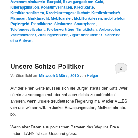
Automatenindustrie
,
Bargeld
,
Bewegungsdaten
,
Geld
,
Killerapplikation
,
Konsumverhalten
,
Kreditkarte
,
Kreditkartenfirmen
,
Kreditkartengesellschaft
,
Kreditwirtschaft
,
Manager
,
Marktmacht
,
Mobilcarrier
,
Mobilfunkriesen
,
mobiltelefon
,
Papiergeld
,
Plastikkarte
,
Simkarten
,
Smartphone
,
Telefongesellschaft
,
Telefonverträge
,
Timuktistan
,
Verbraucher
,
Vorstandschef
,
Zahlungsverkehr
,
Zigarettenautomat
|
Schreibe
eine Antwort
Unsere Schizo-Politiker
2
Veröffentlicht am
Mittwoch 3 März , 2010
von
Holger
Auf der einen Seite müssen sich die Bürger stehts den Satz „Wer
nichts zu verbergen hat, der hat auch nichts zu befürchten“
anhören, wenn unsere treudeutsche Regierung mal wieder ALLES
von uns wissen will. Inklusive Bewegungsdaten, Mailverkehr etc.
pp.
Wenn aber Daten aus politischen Parteien den Weg ins Freie
finden, DANN ist das Geschrei gross.