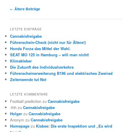
Beitrags-
←
Ältere Beiträge
Navigation
LETZTE EINTRÄGE
Cannabisfreigabe
Führerschein-Check (nicht nur für Ältere!)
Honda Forza das Mittel der Wahl.
SEAT MO 125 in Hamburg – will man nicht!
Klimakleber
Die Zukunft des Individualverkehrs
Führerscheinerweiterung B196 und elektrisches Zweirad
Zeitenwende tut Not
LETZTE KOMMENTARE
Football prediction
zu
Cannabisfreigabe
-thh
zu
Cannabisfreigabe
Holger
zu
Cannabisfreigabe
Anonym
zu
Cannabisfreigabe
Homepage
zu
Kisbee: Die erste Inspektion und „Es wird