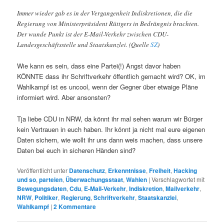
Immer wieder gab es in der Vergangenheit Indiskretionen, die die
Regierung von Ministerpräsident Rüttgers in Bedrängnis brachten.
Der wunde Punkt ist der E-Mail-Verkehr zwischen CDU-
Landesgeschäftsstelle und Staatskanzlei. (Quelle
SZ
)
Wie kann es sein, dass eine Partei(!) Angst davor haben
KÖNNTE dass ihr Schriftverkehr öffentlich gemacht wird? OK, im
Wahlkampf ist es uncool, wenn der Gegner über etwaige Pläne
informiert wird. Aber ansonsten?
Tja liebe CDU in NRW, da könnt ihr mal sehen warum wir Bürger
kein Vertrauen in euch haben. Ihr könnt ja nicht mal eure eigenen
Daten sichern, wie wollt ihr uns dann weis machen, dass unsere
Daten bei euch in sicheren Händen sind?
Veröffentlicht unter
Datenschutz
,
Erkenntnisse
,
Freiheit
,
Hacking
und so
,
parteien
,
Überwachungsstaat
,
Wahlen
|
Verschlagwortet mit
Bewegungsdaten
,
Cdu
,
E-Mail-Verkehr
,
Indiskretion
,
Mailverkehr
,
NRW
,
Politiker
,
Regierung
,
Schriftverkehr
,
Staatskanzlei
,
Wahlkampf
|
2
Kommentare