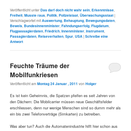
Veröffentlicht unter
Das darf doch nicht wahr sein
,
Erkenntnisse
,
Freiheit
,
Musste raus
,
Politik
,
Polizeistaat
,
Überwachungsstaat
|
Verschlagwortet mit
Auswertung
,
Behauptung
,
Bewegungsdaten
,
Beweis
,
Bundesinnenminister
,
Fahndungserfolg
,
Flugdatum
,
Flugpassagierdaten
,
Friedrich
,
Innenminister
,
Instrument
,
Passagierdaten
,
Reiseverhalten
,
Spur
,
USA
|
Schreibe eine
Antwort
Feuchte Träume der
Mobilfunkriesen
Veröffentlicht am
Montag 24 Januar , 2011
von
Holger
Es ist kein Geheimnis, die Spatzen pfeifen es seit Jahren von
den Dächern: Die Mobilcarrier müssen neue Geschäftsfelder
erschliessen, denn nur wenige Menschen sind so dumm mehr als
ein bis zwei Telefonverträge (Simkarten) zu betreiben.
Was aber tun? Auch die Automatenindustrie hilft hier schon aus