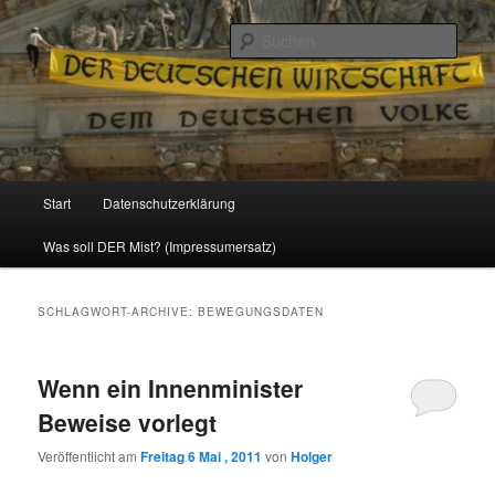
Politik, Wirtschaft, Soziales und Gesellschaft
Such
Reizzentrum
Hauptmenü
Start
Datenschutzerklärung
Zum
Zum
Was soll DER Mist? (Impressumersatz)
Inhalt
sekundären
wechseln
Inhalt
SCHLAGWORT-ARCHIVE:
BEWEGUNGSDATEN
wechseln
Wenn ein Innenminister
Beweise vorlegt
Veröffentlicht am
Freitag 6 Mai , 2011
von
Holger