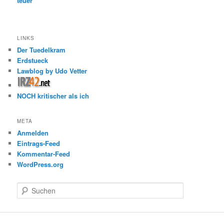
teuer“
LINKS
Der Tuedelkram
Erdstueck
Lawblog by Udo Vetter
NOCH kritischer als ich
META
Anmelden
Eintrags-Feed
Kommentar-Feed
WordPress.org
S
u
c
h