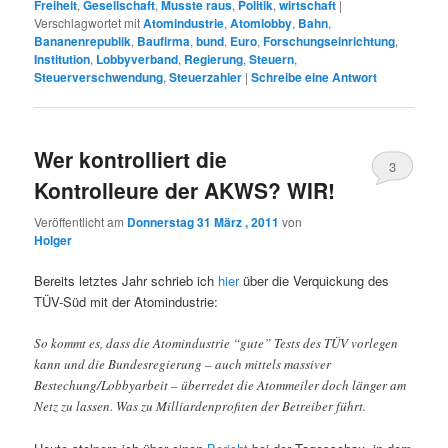
Freiheit
,
Gesellschaft
,
Musste raus
,
Politik
,
wirtschaft
|
Verschlagwortet mit
Atomindustrie
,
Atomlobby
,
Bahn
,
Bananenrepublik
,
Baufirma
,
bund
,
Euro
,
Forschungseinrichtung
,
Institution
,
Lobbyverband
,
Regierung
,
Steuern
,
Steuerverschwendung
,
Steuerzahler
|
Schreibe eine Antwort
Wer kontrolliert die
3
Kontrolleure der AKWS? WIR!
Veröffentlicht am
Donnerstag 31 März , 2011
von
Holger
Bereits letztes Jahr schrieb ich
hier
über die Verquickung des
TÜV-Süd mit der Atomindustrie:
So kommt es, dass die Atomindustrie “gute” Tests des TÜV vorlegen
kann und die Bundesregierung – auch mittels massiver
Bestechung/Lobbyarbeit – überredet die Atommeiler doch länger am
Netz zu lassen. Was zu Milliardenprofiten der Betreiber führt.