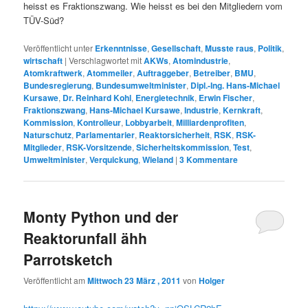
heisst es Fraktionszwang. Wie heisst es bei den Mitgliedern vom
TÜV-Süd?
Veröffentlicht unter
Erkenntnisse
,
Gesellschaft
,
Musste raus
,
Politik
,
wirtschaft
|
Verschlagwortet mit
AKWs
,
Atomindustrie
,
Atomkraftwerk
,
Atommeiler
,
Auftraggeber
,
Betreiber
,
BMU
,
Bundesregierung
,
Bundesumweltminister
,
Dipl.-Ing. Hans-Michael
Kursawe
,
Dr. Reinhard Kohl
,
Energietechnik
,
Erwin Fischer
,
Fraktionszwang
,
Hans-Michael Kursawe
,
Industrie
,
Kernkraft
,
Kommission
,
Kontrolleur
,
Lobbyarbeit
,
Milliardenprofiten
,
Naturschutz
,
Parlamentarier
,
Reaktorsicherheit
,
RSK
,
RSK-
Mitglieder
,
RSK-Vorsitzende
,
Sicherheitskommission
,
Test
,
Umweltminister
,
Verquickung
,
Wieland
|
3
Kommentare
Monty Python und der
Reaktorunfall ähh
Parrotsketch
Veröffentlicht am
Mittwoch 23 März , 2011
von
Holger