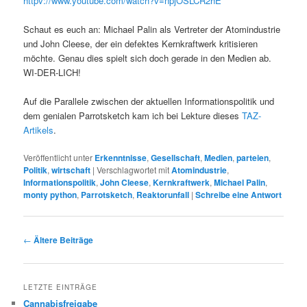
httpv://www.youtube.com/watch?v=npjOSLCR2hE
Schaut es euch an: Michael Palin als Vertreter der Atomindustrie
und John Cleese, der ein defektes Kernkraftwerk kritisieren
möchte. Genau dies spielt sich doch gerade in den Medien ab.
WI-DER-LICH!
Auf die Parallele zwischen der aktuellen Informationspolitik und
dem genialen Parrotsketch kam ich bei Lekture dieses
TAZ-
Artikels
.
Veröffentlicht unter
Erkenntnisse
,
Gesellschaft
,
Medien
,
parteien
,
Politik
,
wirtschaft
|
Verschlagwortet mit
Atomindustrie
,
Informationspolitik
,
John Cleese
,
Kernkraftwerk
,
Michael Palin
,
monty python
,
Parrotsketch
,
Reaktorunfall
|
Schreibe eine Antwort
Beitrags-
←
Ältere Beiträge
Navigation
LETZTE EINTRÄGE
Cannabisfreigabe