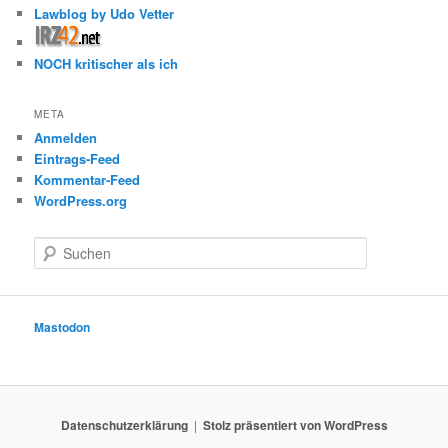
Lawblog by Udo Vetter
NOCH kritischer als ich
META
Anmelden
Eintrags-Feed
Kommentar-Feed
WordPress.org
S
u
c
h
e
Mastodon
n
Datenschutzerklärung
Stolz präsentiert von WordPress