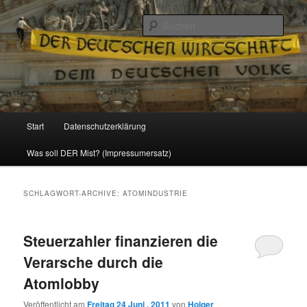
Politik, Wirtschaft, Soziales und Gesellschaft
Such
Reizzentrum
Hauptmenü
Start
Datenschutzerklärung
Zum
Zum
Was soll DER Mist? (Impressumersatz)
Inhalt
sekundären
wechseln
Inhalt
SCHLAGWORT-ARCHIVE:
ATOMINDUSTRIE
wechseln
Steuerzahler finanzieren die
Verarsche durch die
Atomlobby
Veröffentlicht am
Freitag 24 Juni , 2011
von
Holger