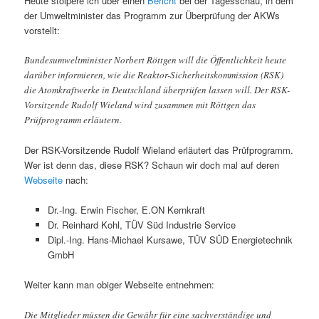
Heute stolpere ich über einen
Bericht
bei der Tagesschau, in dem
der Umweltminister das Programm zur Überprüfung der AKWs
vorstellt:
Bundesumweltminister Norbert Röttgen will die Öffentlichkeit heute
darüber informieren, wie die Reaktor-Sicherheitskommission (RSK)
die Atomkraftwerke in Deutschland überprüfen lassen will. Der RSK-
Vorsitzende Rudolf Wieland wird zusammen mit Röttgen das
Prüfprogramm erläutern.
Der RSK-Vorsitzende Rudolf Wieland erläutert das Prüfprogramm.
Wer ist denn das, diese RSK? Schaun wir doch mal auf deren
Webseite
nach:
Dr.-Ing. Erwin Fischer, E.ON Kernkraft
Dr. Reinhard Kohl, TÜV Süd Industrie Service
Dipl.-Ing. Hans-Michael Kursawe, TÜV SÜD Energietechnik
GmbH
Weiter kann man obiger Webseite entnehmen:
Die Mitglieder müssen die Gewähr für eine sachverständige und