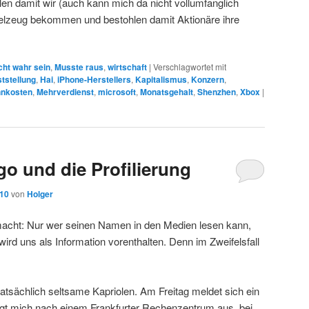
en damit wir (auch kann mich da nicht vollumfanglich
pielzeug bekommen und bestohlen damit Aktionäre ihre
cht wahr sein
,
Musste raus
,
wirtschaft
|
Verschlagwortet mit
tstellung
,
Hai
,
iPhone-Herstellers
,
Kapitalismus
,
Konzern
,
hnkosten
,
Mehrverdienst
,
microsoft
,
Monatsgehalt
,
Shenzhen
,
Xbox
|
go und die Profilierung
010
von
Holger
macht: Nur wer seinen Namen in den Medien lesen kann,
 wird uns als Information vorenthalten. Denn im Zweifelsfall
tsächlich seltsame Kapriolen. Am Freitag meldet sich ein
ragt mich nach einem Frankfurter Rechenzentrum aus, bei