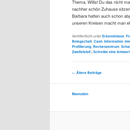
Thema. Willst Du das nicht mac
nachher schön Zuhause sitzen
Barbara hatten auch schon ab
unseren Kreisen macht man eh
Veröffentlicht unter
Erkenntnisse
,
Fr
Belegschaft
,
Cash
,
Information
,
Int
Profilierung
,
Rechenzentrum
,
Scha
Zweifelsfall
|
Schreibe eine Antwort
Beitrags-
←
Ältere Beiträge
Navigation
Mastodon