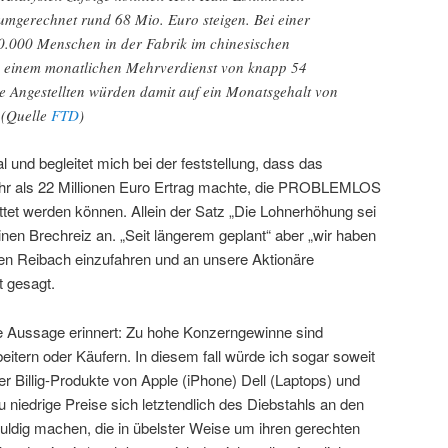
mgerechnet rund 68 Mio. Euro steigen. Bei einer
0.000 Menschen in der Fabrik im chinesischen
s einem monatlichen Mehrverdienst von knapp 54
ie Angestellten würden damit auf ein Monatsgehalt von
 (Quelle
FTD
)
l und begleitet mich bei der feststellung, dass das
r als 22 Millionen Euro Ertrag machte, die PROBLEMLOS
ttet werden können. Allein der Satz „Die Lohnerhöhung sei
inen Brechreiz an. „Seit längerem geplant“ aber „wir haben
en Reibach einzufahren und an unsere Aktionäre
t gesagt.
e Aussage erinnert: Zu hohe Konzerngewinne sind
beitern oder Käufern. In diesem fall würde ich sogar soweit
r Billig-Produkte von Apple (iPhone) Dell (Laptops) und
 niedrige Preise sich letztendlich des Diebstahls an den
ldig machen, die in übelster Weise um ihren gerechten