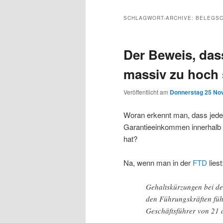
Inhalt
sekundären
SCHLAGWORT-ARCHIVE:
BELEGSC
wechseln
Inhalt
Der Beweis, das
wechseln
massiv zu hoch 
Veröffentlicht am
Donnerstag 25 No
Woran erkennt man, dass jede
Garantieeinkommen innerhalb d
hat?
Na, wenn man in der
FTD
liest
Gehaltskürzungen bei der
den Führungskräften füh
Geschäftsführer von 21 