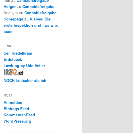
-thh
zu
Cannabisfreigabe
Holger
zu
Cannabisfreigabe
Anonym
zu
Cannabisfreigabe
Homepage
zu
Kisbee: Die
erste Inspektion und „Es wird
teuer“
LINKS
Der Tuedelkram
Erdstueck
Lawblog by Udo Vetter
NOCH kritischer als ich
META
Anmelden
Eintrags-Feed
Kommentar-Feed
WordPress.org