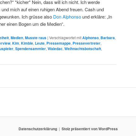
hen?“ *kicher* Nein, dass will ich nicht. Ich werde
 und mich auf einen ruhigen Abend freuen. Cash und
gewunken. Ich grüsse also
Don Alphonso
und erkläre: „In
er einen Bogen um die Medien“.
eiheit
,
Medien
,
Musste raus
|
Verschlagwortet mit
Alphonso
,
Barbara
,
erview
,
Kim
,
Kimble
,
Leute
,
Pressemappe
,
Pressevertreter
,
uspieler
,
Spendensammler
,
Waledac
,
Weihnachtsbotschaft
,
Datenschutzerklärung
Stolz präsentiert von WordPress