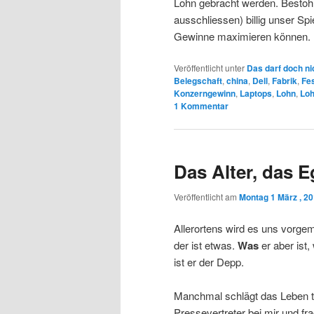
Lohn gebracht werden. Bestohl
ausschliessen) billig unser S
Gewinne maximieren können.
Veröffentlicht unter
Das darf doch ni
Belegschaft
,
china
,
Dell
,
Fabrik
,
Fes
Konzerngewinn
,
Laptops
,
Lohn
,
Lo
1
Kommentar
Das Alter, das E
Veröffentlicht am
Montag 1 März , 2
Allerortens wird es uns vorge
der ist etwas.
Was
er aber ist,
ist er der Depp.
Manchmal schlägt das Leben ta
Pressevertreter bei mir und f