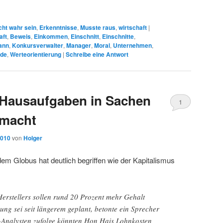
cht wahr sein
,
Erkenntnisse
,
Musste raus
,
wirtschaft
|
aft
,
Beweis
,
Einkommen
,
Einschnitt
,
Einschnitte
,
ann
,
Konkursverwalter
,
Manager
,
Moral
,
Unternehmen
,
nde
,
Werteorientierung
|
Schreibe eine Antwort
 Hausaufgaben in Sachen
1
emacht
2010
von
Holger
dem Globus hat deutlich begriffen wie der Kapitalismus
Herstellers sollen rund 20 Prozent mehr Gehalt
ng sei seit längerem geplant, betonte ein Sprecher
-Analysten zufolge könnten Hon Hais Lohnkosten