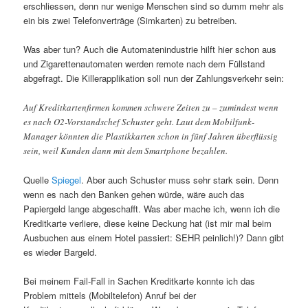
erschliessen, denn nur wenige Menschen sind so dumm mehr als
ein bis zwei Telefonverträge (Simkarten) zu betreiben.
Was aber tun? Auch die Automatenindustrie hilft hier schon aus
und Zigarettenautomaten werden remote nach dem Füllstand
abgefragt. Die Killerapplikation soll nun der Zahlungsverkehr sein:
Auf Kreditkartenfirmen kommen schwere Zeiten zu – zumindest wenn
es nach O2-Vorstandschef Schuster geht. Laut dem Mobilfunk-
Manager könnten die Plastikkarten schon in fünf Jahren überflüssig
sein, weil Kunden dann mit dem Smartphone bezahlen.
Quelle
Spiegel
. Aber auch Schuster muss sehr stark sein. Denn
wenn es nach den Banken gehen würde, wäre auch das
Papiergeld lange abgeschafft. Was aber mache ich, wenn ich die
Kreditkarte verliere, diese keine Deckung hat (ist mir mal beim
Ausbuchen aus einem Hotel passiert: SEHR peinlich!)? Dann gibt
es wieder Bargeld.
Bei meinem Fail-Fall in Sachen Kreditkarte konnte ich das
Problem mittels (Mobiltelefon) Anruf bei der