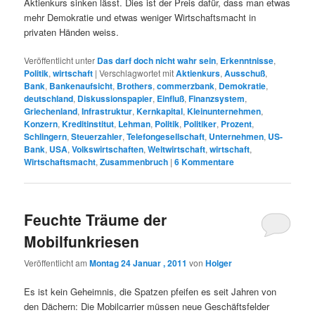
Aktienkurs sinken lässt. Dies ist der Preis dafür, dass man etwas
mehr Demokratie und etwas weniger Wirtschaftsmacht in
privaten Händen weiss.
Veröffentlicht unter
Das darf doch nicht wahr sein
,
Erkenntnisse
,
Politik
,
wirtschaft
|
Verschlagwortet mit
Aktienkurs
,
Ausschuß
,
Bank
,
Bankenaufsicht
,
Brothers
,
commerzbank
,
Demokratie
,
deutschland
,
Diskussionspapier
,
Einfluß
,
Finanzsystem
,
Griechenland
,
Infrastruktur
,
Kernkapital
,
Kleinunternehmen
,
Konzern
,
Kreditinstitut
,
Lehman
,
Politik
,
Politiker
,
Prozent
,
Schlingern
,
Steuerzahler
,
Telefongesellschaft
,
Unternehmen
,
US-
Bank
,
USA
,
Volkswirtschaften
,
Weltwirtschaft
,
wirtschaft
,
Wirtschaftsmacht
,
Zusammenbruch
|
6
Kommentare
Feuchte Träume der
Mobilfunkriesen
Veröffentlicht am
Montag 24 Januar , 2011
von
Holger
Es ist kein Geheimnis, die Spatzen pfeifen es seit Jahren von
den Dächern: Die Mobilcarrier müssen neue Geschäftsfelder