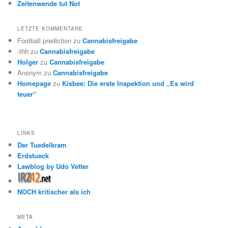
Zeitenwende tut Not
LETZTE KOMMENTARE
Football prediction
zu
Cannabisfreigabe
-thh
zu
Cannabisfreigabe
Holger
zu
Cannabisfreigabe
Anonym
zu
Cannabisfreigabe
Homepage
zu
Kisbee: Die erste Inspektion und „Es wird
teuer“
LINKS
Der Tuedelkram
Erdstueck
Lawblog by Udo Vetter
NOCH kritischer als ich
META