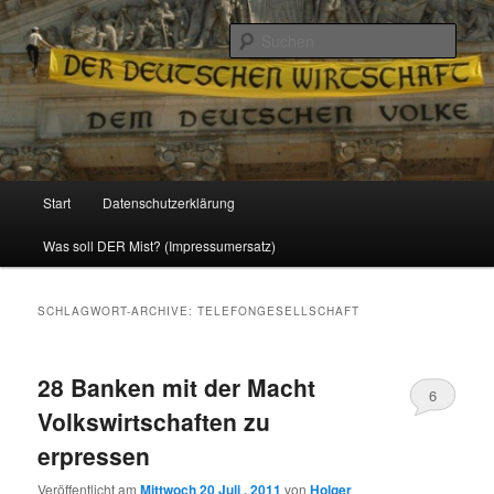
Politik, Wirtschaft, Soziales und Gesellschaft
Such
Reizzentrum
Hauptmenü
Start
Datenschutzerklärung
Zum
Zum
Was soll DER Mist? (Impressumersatz)
Inhalt
sekundären
wechseln
Inhalt
SCHLAGWORT-ARCHIVE:
TELEFONGESELLSCHAFT
wechseln
28 Banken mit der Macht
6
Volkswirtschaften zu
erpressen
Veröffentlicht am
Mittwoch 20 Juli , 2011
von
Holger