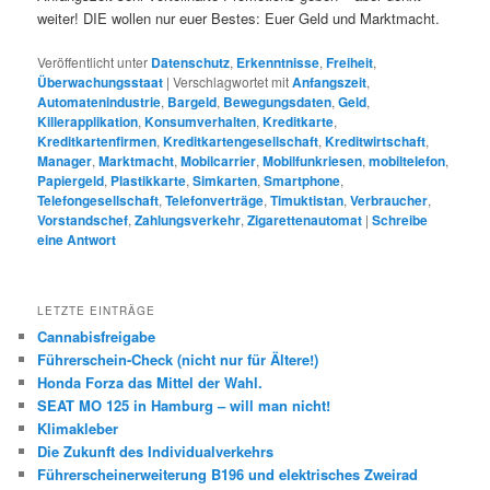
weiter! DIE wollen nur euer Bestes: Euer Geld und Marktmacht.
Veröffentlicht unter
Datenschutz
,
Erkenntnisse
,
Freiheit
,
Überwachungsstaat
|
Verschlagwortet mit
Anfangszeit
,
Automatenindustrie
,
Bargeld
,
Bewegungsdaten
,
Geld
,
Killerapplikation
,
Konsumverhalten
,
Kreditkarte
,
Kreditkartenfirmen
,
Kreditkartengesellschaft
,
Kreditwirtschaft
,
Manager
,
Marktmacht
,
Mobilcarrier
,
Mobilfunkriesen
,
mobiltelefon
,
Papiergeld
,
Plastikkarte
,
Simkarten
,
Smartphone
,
Telefongesellschaft
,
Telefonverträge
,
Timuktistan
,
Verbraucher
,
Vorstandschef
,
Zahlungsverkehr
,
Zigarettenautomat
|
Schreibe
eine Antwort
LETZTE EINTRÄGE
Cannabisfreigabe
Führerschein-Check (nicht nur für Ältere!)
Honda Forza das Mittel der Wahl.
SEAT MO 125 in Hamburg – will man nicht!
Klimakleber
Die Zukunft des Individualverkehrs
Führerscheinerweiterung B196 und elektrisches Zweirad