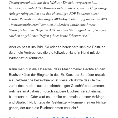
Sitzungsprotokolls, das dem NDR zur Einsicht vorgelegen hat,
berieten führende AWD-Manager unter anderem, wie sie klagewillige
Anleger ruhig stellen und den ehemaligen FDP-Bundesminister
Günter Rexrodt und damaligen AWD-Aufsichtsrat zugunsten des AWD
„instrumentalisieren“ konnten. Außerdem wurde eine Presse-
Strategie beraten. Dazu der AWD in einer Stellungnahme: „Zu einem
solchen angeblichen Treffen gibt es keine Erkenntnisse.“
Aber es passt ins Bild. So oder so bereichern sich die Politiker
durch die Verbrechen, die sie teilweise Hand in Hand mit der
Wirtschaft durchführen.
Kann man nun die Tatsache, dass Maschmeyer Rechte an den
Buchverküfen der Biographie des Ex-Kanzlers Schröder erwarb
als Geldwäsche bezeichnen? Schliesslich dürfte das Geld –
zumindest auch – aus unrechtmässigen Geschäften stammen,
welches im Austausch durch saubere Buchrechte auf einmal
blütenrein ist. Oder wird es – sollte es jemals zu einer Anklage
und Strafe, inkl. Entzug der Geldmittel – kommen, einen Richter
geben, der auch die Buchtantiemen entzieht?