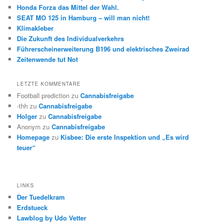
Honda Forza das Mittel der Wahl.
SEAT MO 125 in Hamburg – will man nicht!
Klimakleber
Die Zukunft des Individualverkehrs
Führerscheinerweiterung B196 und elektrisches Zweirad
Zeitenwende tut Not
LETZTE KOMMENTARE
Football prediction
zu
Cannabisfreigabe
-thh
zu
Cannabisfreigabe
Holger
zu
Cannabisfreigabe
Anonym
zu
Cannabisfreigabe
Homepage
zu
Kisbee: Die erste Inspektion und „Es wird
teuer“
LINKS
Der Tuedelkram
Erdstueck
Lawblog by Udo Vetter